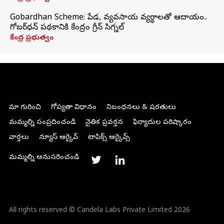
Gobardhan Scheme: పేడ, వ్యవసాయ వ్యర్థాలతో ఆదాయం..
గోబర్‌ధన్ పథకానికి కేంద్రం గ్రీన్ సిగ్నల్
కేంద్ర ప్రభుత్వం
మా గురించి
గోప్యతా విధానం
నిబంధనలు & షరతులు
మమ్మల్ని సంప్రదించండి
నైతిక ప్రవర్తన
ఫిర్యాదుల పరిష్కారం
వార్తలు
న్యూస్ ఆర్కైవ్
టాపిక్స్ ఆర్కైవ్స్
మమ్మల్ని అనుసరించండి
All rights reserved © Candela Labs Private Limited 2026