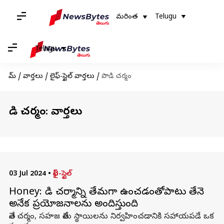
మరింత
Telugu
Telugu
హోమ్
/
వార్తలు
/
లైఫ్-స్టైల్ వార్తలు
/
పొడి చర్మం
పొడి చర్మం: వార్తలు
03 Jul 2024
•
లైఫ్-స్టైల్
Honey: పొడి చర్మాన్ని తేమగా ఉంచడంతోపాటు తేనె
అనేక ప్రయోజనాలను అందిస్తుంది
తేనె చర్మం, సహజ తేమ స్థాయిలను నిర్వహించడానికి సహాయపడే ఒక