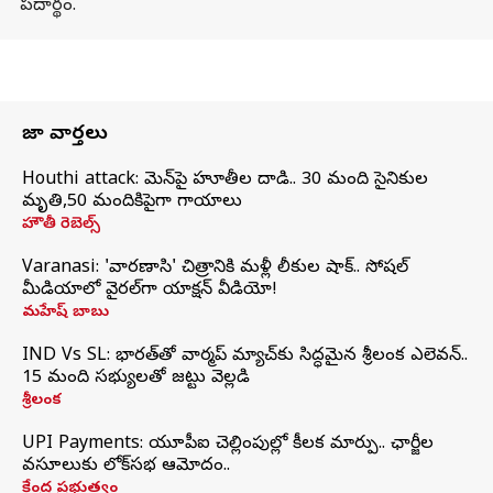
పదార్థం.
తాజా వార్తలు
Houthi attack: యెమెన్‌పై హూతీల దాడి.. 30 మంది సైనికుల
మృతి,50 మందికిపైగా గాయాలు
హౌతీ రెబెల్స్
Varanasi: 'వారణాసి' చిత్రానికి మళ్లీ లీకుల షాక్.. సోషల్
మీడియాలో వైరల్‌గా యాక్షన్ వీడియో!
మహేష్ బాబు
IND Vs SL: భారత్‌తో వార్మప్‌ మ్యాచ్‌కు సిద్ధమైన శ్రీలంక ఎలెవన్..
15 మంది సభ్యులతో జట్టు వెల్లడి
శ్రీలంక
UPI Payments: యూపీఐ చెల్లింపుల్లో కీలక మార్పు.. ఛార్జీల
వసూలుకు లోక్‌సభ ఆమోదం..
కేంద్ర ప్రభుత్వం