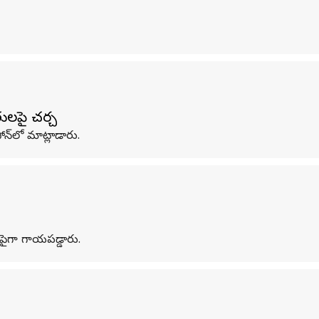
తులపై చర్చ
ోన్‌లో మాట్లాడారు.
పైగా గాయపడ్డారు.