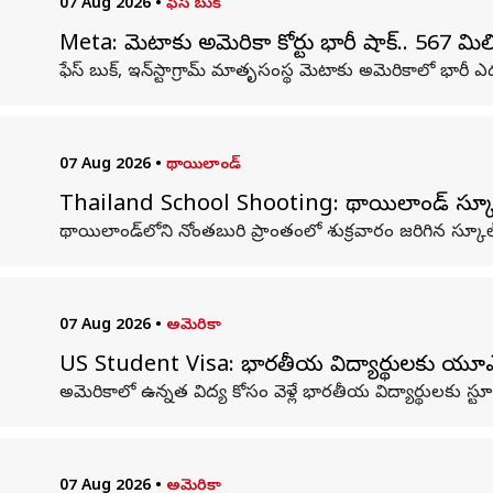
07 Aug 2026
•
ఫేస్ బుక్
Meta: మెటాకు అమెరికా కోర్టు భారీ షాక్.. 567 మ
ఫేస్‌ బుక్, ఇన్‌స్టాగ్రామ్ మాతృసంస్థ మెటాకు అమెరికాలో భారీ ఎ
07 Aug 2026
•
థాయిలాండ్
Thailand School Shooting: థాయిలాండ్ స్కూల్
థాయిలాండ్‌లోని నోంతబురి ప్రాంతంలో శుక్రవారం జరిగిన స్కూల్ 
07 Aug 2026
•
అమెరికా
US Student Visa: భారతీయ విద్యార్థులకు యూఎస్ స
అమెరికాలో ఉన్నత విద్య కోసం వెళ్లే భారతీయ విద్యార్థులకు స్
07 Aug 2026
•
అమెరికా