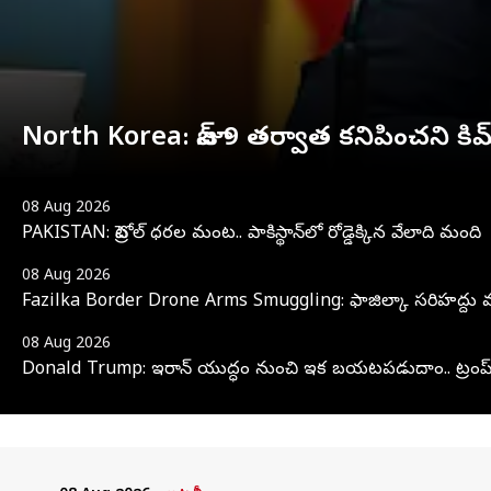
North Korea: జూన్ 9 తర్వాత కనిపించని క
08 Aug 2026
PAKISTAN: పెట్రోల్ ధరల మంట.. పాకిస్థాన్‌లో రోడ్డెక్కిన వేలాది మంది
08 Aug 2026
Fazilka Border Drone Arms Smuggling: ఫాజిల్కా సరిహద్దు వద్ద పాక్
08 Aug 2026
Donald Trump: ఇరాన్‌ యుద్ధం నుంచి ఇక బయటపడుదాం.. ట్రంప్‌ 