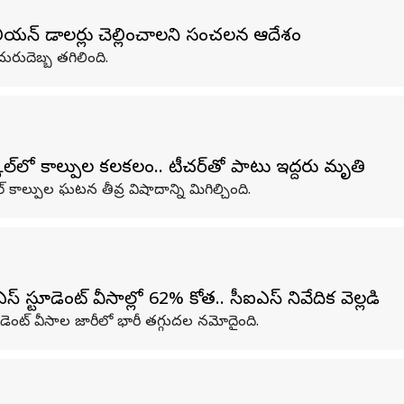
ిలియన్ డాలర్లు చెల్లించాలని సంచలన ఆదేశం
దురుదెబ్బ తగిలింది.
‌లో కాల్పుల కలకలం.. టీచర్‌తో పాటు ఇద్దరు మృతి
కాల్పుల ఘటన తీవ్ర విషాదాన్ని మిగిల్చింది.
్టూడెంట్ వీసాల్లో 62% కోత.. సీఐఎస్ నివేదిక వెల్లడి
టూడెంట్ వీసాల జారీలో భారీ తగ్గుదల నమోదైంది.