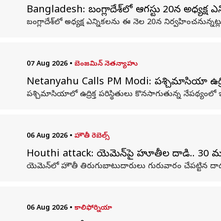
Bangladesh: బంగ్లాదేశ్‌లో ఆగస్టు 20న అధ్యక్ష ఎన
బంగ్లాదేశ్‌లో అధ్యక్ష ఎన్నికలను ఈ నెల 20న నిర్వహించనున్న
07 Aug 2026
•
బెంజమిన్ నెతన్యాహు
Netanyahu Calls PM Modi: పశ్చిమాసియా ఉద్రిక్త
పశ్చిమాసియాలో ఉద్రిక్త పరిస్థితులు కొనసాగుతున్న నేపథ్యంలో ఇజ
06 Aug 2026
•
హౌతీ రెబెల్స్
Houthi attack: యెమెన్‌పై హూతీల దాడి.. 30 మ
యెమెన్‌లో హౌతీ తిరుగుబాటుదారులు గురువారం చేపట్టిన దాడు
06 Aug 2026
•
కాలిఫోర్నియా