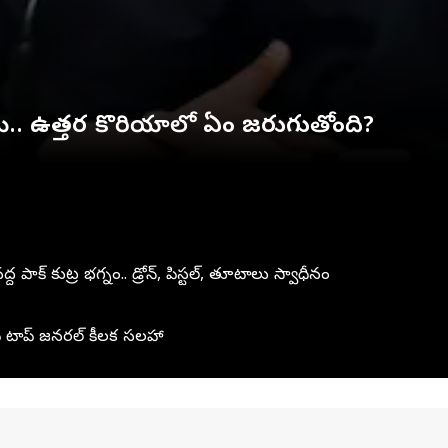
ిమ్.. ఉత్తర కొరియాలో ఏం జరుగుతోంది?
‌ కుట్ర భగ్నం.. డ్రోన్‌, పిస్టల్‌, తూటాలు స్వాధీనం
టాప్‌ జనరల్‌ కీలక సలహా