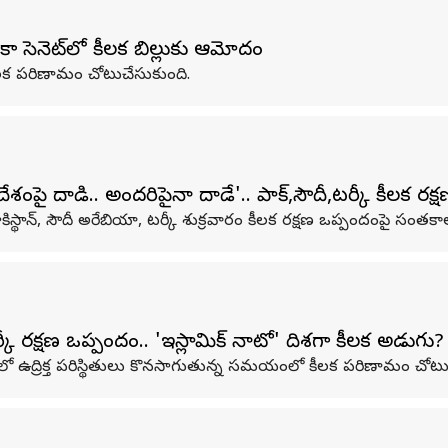
ా సెనెట్‌లో కీలక బిల్లుకు ఆమోదం
ీలక పరిణామం చోటుచేసుకుంది.
పై దాడి.. అందరిపైనా దాడే'.. పాక్,సౌదీ,టర్కీ కీలక రక్
కిస్థాన్, సౌదీ అరేబియా, టర్కీ శుక్రవారం కీలక రక్షణ ఒప్పందంపై సంతకా
 రక్షణ ఒప్పందం.. 'ఇస్లామిక్ నాటో' దిశగా కీలక అడుగు?
ో ఉద్రిక్త పరిస్థితులు కొనసాగుతున్న సమయంలో కీలక పరిణామం చోటు