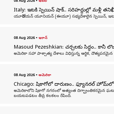
08 Aug 2026
•
ఇటలీ
Italy: ఇటలీకి స్పెయిన్ షాక్‌.. సరిహద్దుల్లో మళ్లీ తని
యూరోపియన్‌ యూనియన్‌ (ఈయూ) సభ్యదేశాలైన స్పెయిన్‌, ఇ
08 Aug 2026
•
ఇరాన్
Masoud Pezeshkian: చర్చలకు సిద్ధం.. కానీ లొంగే
అమెరికా సహా పాశ్చాత్య దేశాలు విధిస్తున్న ఆర్థిక, దౌత్యపరమైన 
08 Aug 2026
•
అమెరికా
Chicago: షికాగోలో దారుణం.. ఫ్యూనరల్‌ హోమ్‌లో
అమెరికాలోని షికాగో నగరంలో అత్యంత దిగ్భ్రాంతికరమైన ఘటన 
బయటపడటం తీవ్ర కలకలం రేపింది.