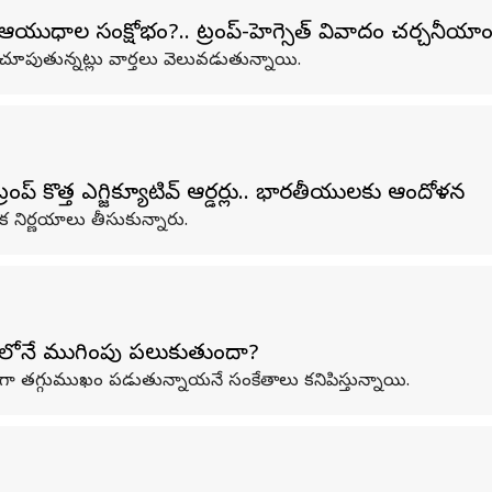
ుధాల సంక్షోభం?.. ట్రంప్-హెగ్సెత్ వివాదం చర్చనీయా
 చూపుతున్నట్లు వార్తలు వెలువడుతున్నాయి.
ట్రంప్ కొత్త ఎగ్జిక్యూటివ్ ఆర్డర్లు.. భారతీయులకు ఆందోళన
లక నిర్ణయాలు తీసుకున్నారు.
ి త్వరలోనే ముగింపు పలుకుతుందా?
మంగా తగ్గుముఖం పడుతున్నాయనే సంకేతాలు కనిపిస్తున్నాయి.