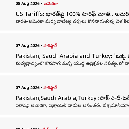
08 Aug 2026
•
అమెరికా
US Tariffs: భారత్‌పై 100% టారిఫ్‌ మోత.. అమెరిక
భారత్‌-అమెరికా మధ్య వాణిజ్య చర్చలు కొనసాగుతున్న వేళ క
07 Aug 2026
•
పాకిస్థాన్
Pakistan, Saudi Arabia and Turkey: 'ఒక్క దేశం
మధ్యప్రాచ్యంలో కొనసాగుతున్న యుద్ధ ఉద్రిక్తతల నేపథ్యంలో పా
07 Aug 2026
•
పాకిస్థాన్
Pakistan,Saudi Arabia,Turkey :పాక్-సౌదీ-టర్కీ
ఇరాన్‌పై అమెరికా, ఇజ్రాయెల్ దాడుల అనంతరం పశ్చిమాసియాల