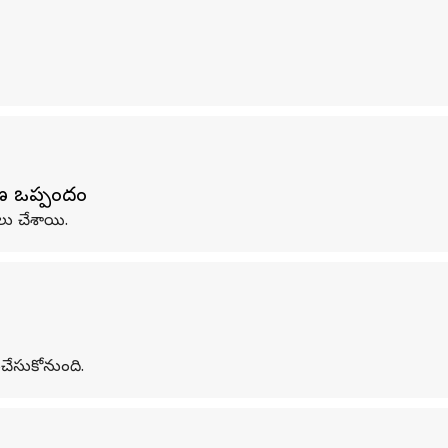
షణ ఒప్పందం
లు చేశాయి.
చేసుకోనుంది.