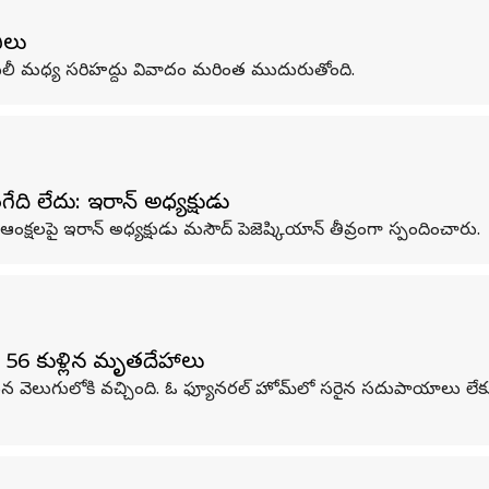
ఖీలు
టలీ మధ్య సరిహద్దు వివాదం మరింత ముదురుతోంది.
ది లేదు: ఇరాన్‌ అధ్యక్షుడు
ఆంక్షలపై ఇరాన్‌ అధ్యక్షుడు మసౌద్‌ పెజెష్కియాన్‌ తీవ్రంగా స్పందించారు.
 56 కుళ్లిన మృతదేహాలు
వెలుగులోకి వచ్చింది. ఓ ఫ్యూనరల్‌ హోమ్‌లో సరైన సదుపాయాలు లేకుం