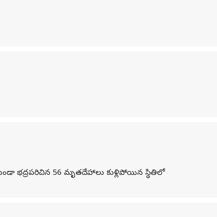
డా భద్రపరిచిన 56 మృతదేహాలు కుళ్లిపోయిన స్థితిలో