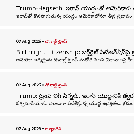
Trump-Hegseth: ఇరాన్ యుద్ధంతో అమెరికాకు ఆయ
ఇరాన్‌తో కొనసాగుతున్న యుద్ధం అమెరికాలోనూ తీవ్ర ప్రభావం
07 Aug 2026
•
డొనాల్డ్ ట్రంప్
Birthright citizenship: బర్త్‌రైట్ సిటిజన్‌షిప్‌పై 
అమెరికా అధ్యక్షుడు డొనాల్డ్ ట్రంప్ మరోసారి వలస విధానాలపై కీ
07 Aug 2026
•
డొనాల్డ్ ట్రంప్
Trump: ట్రంప్‌ బిగ్‌ సిగ్నల్‌.. ఇరాన్‌ యుద్ధానిక
పశ్చిమాసియాను నెలలుగా వణికిస్తున్న యుద్ధ ఉద్రిక్తతలు క్ర
07 Aug 2026
•
బంగ్లాదేశ్