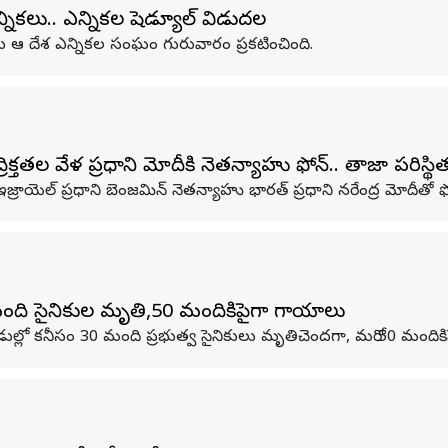
్నికలు.. ఎన్నికల షెడ్యూల్‌ విడుదల
ట్లు ఆ దేశ ఎన్నికల సంఘం గురువారం ప్రకటించింది.
తల వేళ ప్రధాని మోదీకి నెతన్యాహు ఫోన్‌.. తాజా పరిస్థి
్రాయెల్‌ ప్రధాని బెంజమిన్‌ నెతన్యాహు భారత్‌ ప్రధాని నరేంద్ర మోదీతో ఫ
ంది సైనికుల మృతి,50 మందికిపైగా గాయాలు
ల్లో కనీసం 30 మంది ప్రభుత్వ సైనికులు మృతిచెందగా, మరో 50 మందికి