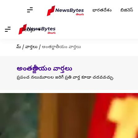
భారతదేశం
బిజినెస్
Telugu
హోమ్
/
వార్తలు
/
అంతర్జాతీయం వార్తలు
అంతర్జాతీయం వార్తలు
ప్రపంచ నలుమూలల జరిగే ప్రతి వార్త కూడా చదవవచ్చు.