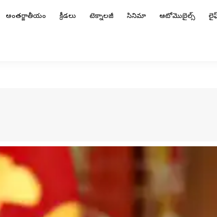
అంతర్జాతీయం
క్రీడలు
టెక్నాలజీ
సినిమా
ఆటోమొబైల్స్
లైఫ్