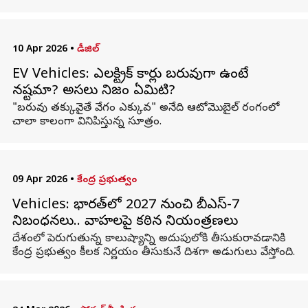
10 Apr 2026
•
డీజిల్
EV Vehicles: ఎలక్ట్రిక్ కార్లు బరువుగా ఉంటే
నష్టమా? అసలు నిజం ఏమిటి?
"బరువు తక్కువైతే వేగం ఎక్కువ" అనేది ఆటోమొబైల్ రంగంలో
చాలా కాలంగా వినిపిస్తున్న సూత్రం.
09 Apr 2026
•
కేంద్ర ప్రభుత్వం
Vehicles: భారత్‌లో 2027 నుంచి బీఎస్-7
నిబంధనలు.. వాహనాలపై కఠిన నియంత్రణలు
దేశంలో పెరుగుతున్న కాలుష్యాన్ని అదుపులోకి తీసుకురావడానికి
కేంద్ర ప్రభుత్వం కీలక నిర్ణయం తీసుకునే దిశగా అడుగులు వేస్తోంది.