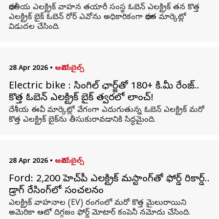
భారతీయ ఎలక్ట్రిక్ వాహన తయారీ సంస్థ ఓబెన్ ఎలక్ట్రిక్ తన కొత్త
ఎలక్ట్రిక్ బైక్ ఓబెన్ రోర్ ఎవోను అధికారికంగా భారత మార్కెట్లో
విడుదల చేసింది.
28 Apr 2026
•
ఆటోమొబైల్స్
Electric bike : సింగిల్ ఛార్జ్‌తో 180+ కి.మీ రేంజ్..
కొత్త ఓబెన్ ఎలక్ట్రిక్ బైక్ త్వరలో లాంచ్!
దేశీయ ఈవీ మార్కెట్లో వేగంగా ఎదుగుతున్న ఓబెన్ ఎలక్ట్రిక్ మరో
కొత్త ఎలక్ట్రిక్ బైక్‌ను తీసుకురావడానికి సిద్ధమైంది.
28 Apr 2026
•
ఆటోమొబైల్స్
Ford: 2,200 హెచ్‌పీ ఎలక్ట్రిక్ మస్టాంగ్‌తో ఫోర్డ్ రికార్డ్..
డ్రాగ్ రేసింగ్‌లో సంచలనం
ఎలక్ట్రిక్ వాహనాల (EV) రంగంలో మరో కొత్త మైలురాయిని
అమెరికా ఆటో దిగ్గజం ఫోర్డ్ మోటార్ కంపెనీ నమోదు చేసింది.