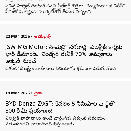
ప్రసిద్ధ హెల్మెట్ తయారీ సంస్థ స్టీల్‌బర్డ్ కొత్తగా "న్యూమరాలజీ సిరీస్"
పేరుతో హెల్మెట్లను మార్కెట్‌లోకి తీసుకువచ్చింది.
22 Mar 2026
•
ఆటోమొబైల్స్
JSW MG Motor: నాన్-మెట్రో నగరాల్లో ఎలక్ట్రిక్ కార్లకు
భారీ డిమాండ్.. విండ్సర్ ఈవీకి 70% అమ్మకాలు
అక్కడి నుంచే
దేశంలో ఎలక్ట్రిక్ వాహనాల వినియోగం క్రమంగా పెరుగుతోంది.
14 Mar 2026
•
చైనా
BYD Denza Z9GT: కేవలం 5 నిమిషాల ఛార్జ్‌తో
800 కి.మీ ప్రయాణం!
ఎలక్ట్రిక్ వాహనాలు అంటే ఛార్జింగ్‌కు ఎక్కువ సమయం
పడుతుందని చాలామంది భావిస్తుంటారు.