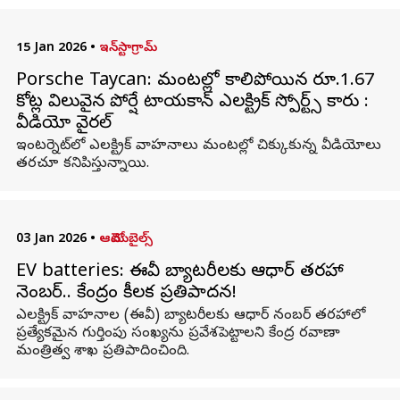
15 Jan 2026
•
ఇన్‌స్టాగ్రామ్‌
Porsche Taycan: మంటల్లో కాలిపోయిన రూ.1.67
కోట్ల విలువైన పోర్షే టాయకాన్ ఎలక్ట్రిక్ స్పోర్ట్స్ కారు :
వీడియో వైరల్
ఇంటర్నెట్‌లో ఎలక్ట్రిక్ వాహనాలు మంటల్లో చిక్కుకున్న వీడియోలు
తరచూ కనిపిస్తున్నాయి.
03 Jan 2026
•
ఆటోమొబైల్స్
EV batteries: ఈవీ బ్యాటరీలకు ఆధార్‌ తరహా
నెంబర్.. కేంద్రం కీలక ప్రతిపాదన!
ఎలక్ట్రిక్ వాహనాల (ఈవీ) బ్యాటరీలకు ఆధార్‌ నంబర్‌ తరహాలో
ప్రత్యేకమైన గుర్తింపు సంఖ్యను ప్రవేశపెట్టాలని కేంద్ర రవాణా
మంత్రిత్వ శాఖ ప్రతిపాదించింది.