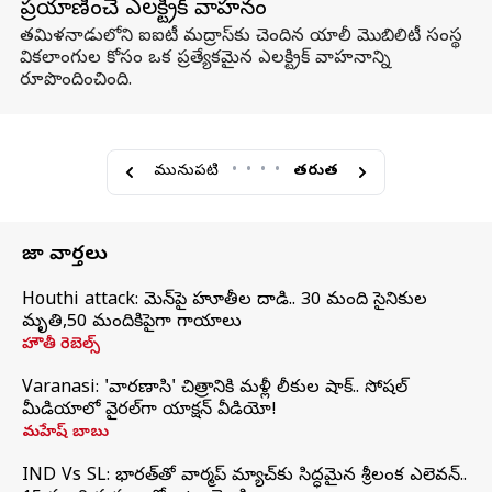
ప్రయాణించే ఎలక్ట్రిక్ వాహనం
తమిళనాడులోని ఐఐటీ మద్రాస్‌కు చెందిన యాలీ మొబిలిటీ సంస్థ
వికలాంగుల కోసం ఒక ప్రత్యేకమైన ఎలక్ట్రిక్ వాహనాన్ని
రూపొందించింది.
మునుపటి
•
•
•
•
తరువాత
తాజా వార్తలు
Houthi attack: యెమెన్‌పై హూతీల దాడి.. 30 మంది సైనికుల
మృతి,50 మందికిపైగా గాయాలు
హౌతీ రెబెల్స్
Varanasi: 'వారణాసి' చిత్రానికి మళ్లీ లీకుల షాక్.. సోషల్
మీడియాలో వైరల్‌గా యాక్షన్ వీడియో!
మహేష్ బాబు
IND Vs SL: భారత్‌తో వార్మప్‌ మ్యాచ్‌కు సిద్ధమైన శ్రీలంక ఎలెవన్..