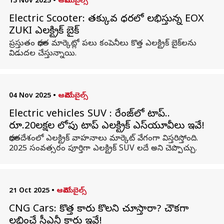
13 Nov 2025
•
ఆటోమొబైల్స్
Electric Scooter: తక్కువ ధరలో లభిస్తున్న EOX
ZUKI ఎలక్ట్రిక్ బైక్
ప్రస్తుతం భారత మార్కెట్లో పలు కంపెనీలు కొత్త ఎలక్ట్రిక్ బైక్‌లను
విడుదల చేస్తున్నాయి.
04 Nov 2025
•
ఆటోమొబైల్స్
Electric vehicles SUV : రేంజ్‌లో టాప్..
రూ.20లక్షల లోపు టాప్‌ ఎలక్ట్రిక్‌ ఎస్‌యూవీలు ఇవే!
భారతదేశంలో ఎలక్ట్రిక్ వాహనాలు మార్కెట్ వేగంగా విస్తరిస్తోంది.
2025 సంవత్సరం పూర్తిగా ఎలక్ట్రిక్ SUV లదే అని చెప్పొచ్చు.
21 Oct 2025
•
ఆటోమొబైల్స్
CNG Cars: కొత్త కారు కొనాలని చూస్తారా? చౌకగా
లభించే సీఎన్జీ కార్లు ఇవే!