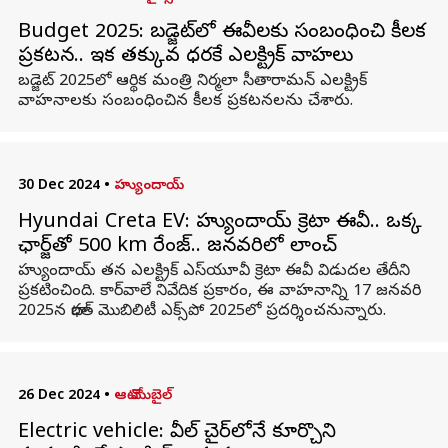
Budget 2025: బడ్జెట్‌లో ఈవీలకు సంబంధించి కీలక
ప్రకటన.. ఇక తక్కువ ధరకే ఎలక్ట్రిక్ వాహనాలు
బడ్జెట్‌ 2025లో ఆర్థిక మంత్రి నిర్మలా సీతారామన్ ఎలక్ట్రిక్
వాహనాలకు సంబంధించిన కీలక ప్రకటనలను చేశారు.
30 Dec 2024
•
హ్యుందాయ్
Hyundai Creta EV: హ్యుందాయ్ క్రెటా ఈవీ.. ఒక్క
ఛార్జ్‌తో 500 km రేంజ్‌.. జనవరిలో లాంచ్
హ్యుందాయ్ తన ఎలక్ట్రిక్ ఎస్‌యూవీ క్రెటా ఈవీ విడుదల తేదీని
ప్రకటించింది. కార్‌వాలే నివేదిక ప్రకారం, ఈ వాహనాన్ని 17 జనవరి
2025న భారత్ మొబిలిటీ ఎక్స్‌పో 2025లో ప్రదర్శించనున్నారు.
26 Dec 2024
•
ఆటో మొబైల్
Electric vehicle: వీల్ చైర్‌లోనే కూర్చొని