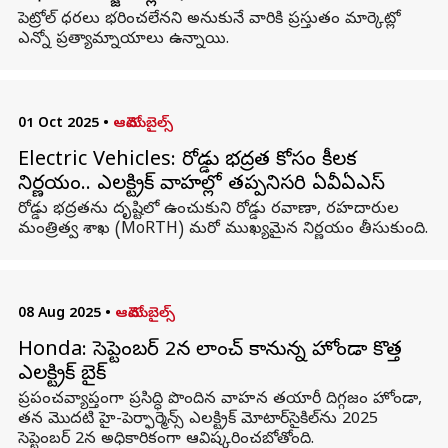
పెట్రోల్‌ ధరలు భరించలేనని అనుకునే వారికి ప్రస్తుతం మార్కెట్లో
ఎన్నో ప్రత్యామ్నాయాలు ఉన్నాయి.
01 Oct 2025
•
ఆటోమొబైల్స్
Electric Vehicles: రోడ్డు భద్రత కోసం కీలక
నిర్ణయం.. ఎలక్ట్రిక్ వాహనాల్లో తప్పనిసరి ఏవీఏఎస్
రోడ్డు భద్రతను దృష్టిలో ఉంచుకుని రోడ్డు రవాణా, రహదారుల
మంత్రిత్వ శాఖ (MoRTH) మరో ముఖ్యమైన నిర్ణయం తీసుకుంది.
08 Aug 2025
•
ఆటోమొబైల్స్
Honda: సెప్టెంబర్ 2న లాంచ్ కానున్న హోండా కొత్త
ఎలక్ట్రిక్ బైక్
ప్రపంచవ్యాప్తంగా ప్రసిద్ధి పొందిన వాహన తయారీ దిగ్గజం హోండా,
తన మొదటి హై-పెర్ఫార్మెన్స్ ఎలక్ట్రిక్ మోటార్‌సైకిల్‌ను 2025
సెప్టెంబర్ 2న అధికారికంగా ఆవిష్కరించబోతోంది.