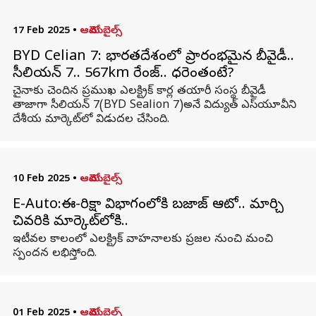
17 Feb 2025
•
ఆటోమొబైల్స్
BYD Celian 7: భారతదేశంలో ప్రారంభమైన బీవైడీ..
సీలియన్‌ 7.. 567km రేంజ్‌.. ధరెంతంటే?
చైనాకు చెందిన ప్రముఖ ఎలక్ట్రిక్‌ కార్ల తయారీ సంస్థ బీవైడీ
తాజాగా సీలియన్‌ 7(BYD Sealion 7)అనే విద్యుత్ ఎస్‌యూవీని
దేశీయ మార్కెట్‌లో విడుదల చేసింది.
10 Feb 2025
•
ఆటోమొబైల్స్
E-Auto:ఈ-రిక్షా విభాగంలోకి బజాజ్ ఆటో.. మార్చి
చివరికి మార్కెట్‌లోకి..
ఇటీవల కాలంలో ఎలక్ట్రిక్ వాహనాలకు ప్రజల నుంచి మంచి
స్పందన లభిస్తోంది.
01 Feb 2025
•
ఆటోమొబైల్స్