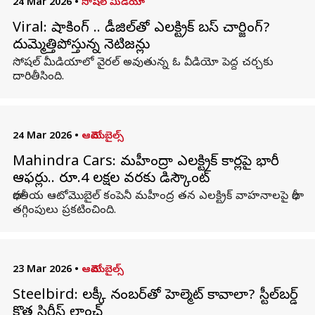
24 Mar 2026
•
సోషల్ మీడియా
Viral: షాకింగ్ .. డీజిల్‌తో ఎలక్ట్రిక్ బస్ చార్జింగ్?
దుమ్మెత్తిపోస్తున్న నెటిజన్లు
సోషల్ మీడియాలో వైరల్ అవుతున్న ఓ వీడియో పెద్ద చర్చకు
దారితీసింది.
24 Mar 2026
•
ఆటోమొబైల్స్
Mahindra Cars: మహీంద్రా ఎలక్ట్రిక్ కార్లపై భారీ
ఆఫర్లు.. రూ.4 లక్షల వరకు డిస్కౌంట్
భారతీయ ఆటోమొబైల్ కంపెనీ మహీంద్ర తన ఎలక్ట్రిక్ వాహనాలపై భారీ
తగ్గింపులు ప్రకటించింది.
23 Mar 2026
•
ఆటోమొబైల్స్
Steelbird: లక్కీ నంబర్‌తో హెల్మెట్ కావాలా? స్టీల్‌బర్డ్
కొత్త సిరీస్ లాంచ్