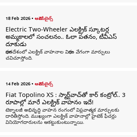
18 Feb 2026
•
ఆటోమొబైల్స్
Electric Two-Wheeler ఎలక్ట్రిక్ స్కూటర్ల
అమ్మకాలలో సంచలనం.. ఓలా పతనం, టీవీఎస్
దూకుడు
భారతదేశంలో ఎలక్ట్రిక్ వాహనాల విభాగం వేగంగా మార్పులు
చవిచూస్తోంది.
14 Feb 2026
•
ఆటోమొబైల్స్
Fiat Topolino XS : స్మార్ట్‌వాచ్‌తో కార్ కంట్రోల్.. 3
రూపాల్లో మారే ఎలక్ట్రిక్ వాహనం ఇదే!
టెక్నాలజీ అభివృద్ధి వాహన రంగంలో విప్లవాత్మక మార్పులకు
దారితీస్తోంది. ముఖ్యంగా ఎలక్ట్రిక్ వాహనాల్లో హైటెక్ ఫీచర్లు
వినియోగదారులను ఆకట్టుకుంటున్నాయి.