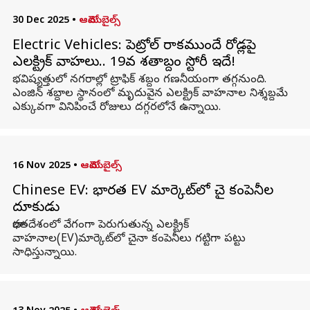
30 Dec 2025
•
ఆటోమొబైల్స్
Electric Vehicles: పెట్రోల్ రాకముందే రోడ్లపై
ఎలక్ట్రిక్ వాహనాలు.. 19వ శతాబ్దం స్టోరీ ఇదే!
భవిష్యత్తులో నగరాల్లో ట్రాఫిక్ శబ్దం గణనీయంగా తగ్గనుంది.
ఎంజిన్ శబ్దాల స్థానంలో మృదువైన ఎలక్ట్రిక్ వాహనాల నిశ్శబ్దమే
ఎక్కువగా వినిపించే రోజులు దగ్గరలోనే ఉన్నాయి.
16 Nov 2025
•
ఆటోమొబైల్స్
Chinese EV: భారత EV మార్కెట్‌లో చైనా కంపెనీల
దూకుడు
భారతదేశంలో వేగంగా పెరుగుతున్న ఎలక్ట్రిక్
వాహనాల(EV)మార్కెట్‌లో చైనా కంపెనీలు గట్టిగా పట్టు
సాధిస్తున్నాయి.