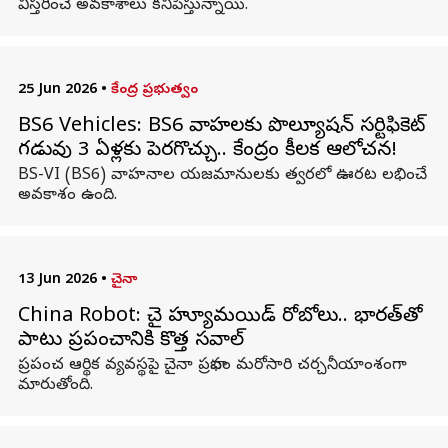
విస్తరించే అవకాశాలు కనిపిస్తున్నాయి.
25 Jun 2026
•
కేంద్ర ప్రభుత్వం
BS6 Vehicles: BS6 వాహనాలకు పొల్యూషన్ సర్టిఫికెట్
గడువు 3 ఏళ్లకు పెరగొచ్చు.. కేంద్రం కీలక ఆలోచన!
BS-VI (BS6) వాహనాల యజమానులకు త్వరలో ఊరట లభించే
అవకాశం ఉంది.
13 Jun 2026
•
చైనా
China Robot: చైనా హ్యూమనాయిడ్ రోబోలు.. భారత్‌తో
పాటు ప్రపంచానికి కొత్త సవాల్
ప్రపంచ ఆర్థిక వ్యవస్థపై చైనా ప్రభావం మరోసారి చర్చనీయాంశంగా
మారుతోంది.