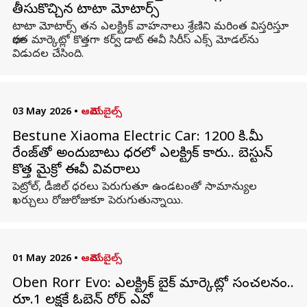
తీసుకొచ్చిన టాటా మోటార్స్
టాటా మోటార్స్ తన ఎలక్ట్రిక్ వాహనాలు శ్రేణిని మరింత విస్తరిస్తూ
భారత మార్కెట్లో కొత్తగా కర్వ్ డాట్ ఈవీ సిరీస్ ఎక్స్ మోడల్‌ను
విడుదల చేసింది.
03 May 2026
•
ఆటోమొబైల్స్
Bestune Xiaoma Electric Car: 1200 కి.మీ
రేంజ్‌తో అందుబాటు ధరలో ఎలక్ట్రిక్ కారు.. బెస్టున్
కొత్త మైక్రో ఈవీ వివరాలు
పెట్రోల్, డీజిల్ ధరలు పెరుగుతూ ఉండటంతో సామాన్యుల
ఖర్చులు రోజురోజుకూ పెరుగుతున్నాయి.
01 May 2026
•
ఆటోమొబైల్స్
Oben Rorr Evo: ఎలక్ట్రిక్ బైక్ మార్కెట్లో సంచలనం..
రూ.1 లక్షకే ఓబెన్ రోర్ ఎవో