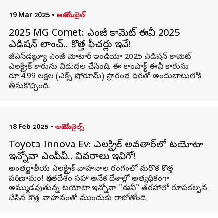
19 Mar 2025
•
ఆటో మొబైల్
2025 MG Comet: ఎంజీ కామెట్‌ ఈవీ 2025
ఎడిషన్‌ లాంచ్‌.. కొత్త ఫీచర్లు ఇవే!
జేఎస్‌డబ్ల్యూ ఎంజీ మోటార్‌ ఇండియా 2025 ఎడిషన్‌ కామెట్‌
ఎలక్ట్రిక్‌ కారును విడుదల చేసింది. ఈ కాంపాక్ట్‌ ఈవీ కారును
రూ.4.99 లక్షల (ఎక్స్‌-షోరూమ్‌) ప్రారంభ ధరతో అందుబాటులోకి
తీసుకొచ్చింది.
18 Feb 2025
•
ఆటోమొబైల్స్
Toyota Innova Ev: ఎలక్ట్రిక్ అవతార్‌లో టయోటా
ఇన్నోవా ఎంపీవీ.. వివరాలు ఇవిగో!
అంతర్జాతీయ ఎలక్ట్రిక్ వాహనాల రంగంలో మరొక కొత్త
పరిణామం! భారతదేశం సహా అనేక దేశాల్లో అత్యధికంగా
అమ్ముడవుతున్న టయోటా ఇన్నోవా "ఈవీ" తరహాలో రూపకల్పన
చేసిన కొత్త వాహనంతో ముందుకు రాబోతోంది.