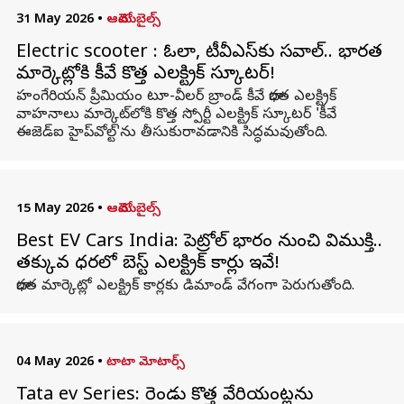
31 May 2026
•
ఆటోమొబైల్స్
Electric scooter : ఓలా, టీవీఎస్‌కు సవాల్‌.. భారత
మార్కెట్లోకి కీవే కొత్త ఎలక్ట్రిక్ స్కూటర్‌!
హంగేరియన్ ప్రీమియం టూ-వీలర్ బ్రాండ్ కీవే భారత ఎలక్ట్రిక్
వాహనాలు మార్కెట్‌లోకి కొత్త స్పోర్టీ ఎలక్ట్రిక్ స్కూటర్ 'కీవే
ఈజెడ్‌ఐ హైప్‌వోల్ట్'ను తీసుకురావడానికి సిద్ధమవుతోంది.
15 May 2026
•
ఆటోమొబైల్స్
Best EV Cars India: పెట్రోల్ భారం నుంచి విముక్తి..
తక్కువ ధరలో బెస్ట్ ఎలక్ట్రిక్ కార్లు ఇవే!
భారత మార్కెట్లో ఎలక్ట్రిక్ కార్లకు డిమాండ్ వేగంగా పెరుగుతోంది.
04 May 2026
•
టాటా మోటార్స్
Tata ev Series: రెండు కొత్త వేరియంట్లను