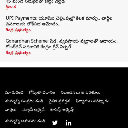
15 మంది సభ్యులతో జట్టు వెల్లడి
శ్రీలంక
UPI Payments: యూపీఐ చెల్లింపుల్లో కీలక మార్పు.. ఛార్జీల
వసూలుకు లోక్‌సభ ఆమోదం..
కేంద్ర ప్రభుత్వం
Gobardhan Scheme: పేడ, వ్యవసాయ వ్యర్థాలతో ఆదాయం..
గోబర్‌ధన్ పథకానికి కేంద్రం గ్రీన్ సిగ్నల్
కేంద్ర ప్రభుత్వం
మా గురించి
గోప్యతా విధానం
నిబంధనలు & షరతులు
మమ్మల్ని సంప్రదించండి
నైతిక ప్రవర్తన
ఫిర్యాదుల పరిష్కారం
వార్తలు
న్యూస్ ఆర్కైవ్
టాపిక్స్ ఆర్కైవ్స్
మమ్మల్ని అనుసరించండి