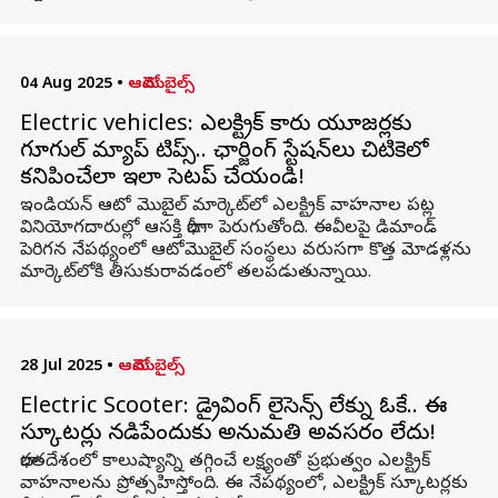
04 Aug 2025
•
ఆటోమొబైల్స్
Electric vehicles: ఎలక్ట్రిక్ కారు యూజర్లకు
గూగుల్ మ్యాప్ టిప్స్.. ఛార్జింగ్ స్టేషన్‌లు చిటికెలో
కనిపించేలా ఇలా సెటప్ చేయండి!
ఇండియన్ ఆటో మొబైల్ మార్కెట్‌లో ఎలక్ట్రిక్ వాహనాల పట్ల
వినియోగదారుల్లో ఆసక్తి భారీగా పెరుగుతోంది. ఈవీలపై డిమాండ్
పెరిగన నేపథ్యంలో ఆటోమొబైల్ సంస్థలు వరుసగా కొత్త మోడళ్లను
మార్కెట్‌లోకి తీసుకురావడంలో తలపడుతున్నాయి.
28 Jul 2025
•
ఆటోమొబైల్స్
Electric Scooter: డ్రైవింగ్ లైసెన్స్ లేకున్నా ఓకే.. ఈ
స్కూటర్లు నడిపేందుకు అనుమతి అవసరం లేదు!
భారతదేశంలో కాలుష్యాన్ని తగ్గించే లక్ష్యంతో ప్రభుత్వం ఎలక్ట్రిక్
వాహనాలను ప్రోత్సహిస్తోంది. ఈ నేపథ్యంలో, ఎలక్ట్రిక్ స్కూటర్లకు