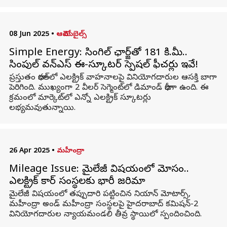
08 Jun 2025
•
ఆటోమొబైల్స్
Simple Energy: సింగిల్ ఛార్జ్‌తో 181 కి.మీ..
సింపుల్ వన్‌ఎస్‌ ఈ-స్కూటర్‌ స్పెషల్‌ ఫీచర్లు ఇవే!
ప్రస్తుతం భారత్‌లో ఎలక్ట్రిక్ వాహనాలపై వినియోగదారుల ఆసక్తి బాగా
పెరిగింది. ముఖ్యంగా 2 వీలర్ సెగ్మెంట్‌లో డిమాండ్ భారీగా ఉంది. ఈ
క్రమంలో మార్కెట్‌లో ఎన్నో ఎలక్ట్రిక్ స్కూటర్లు
లభ్యమవుతున్నాయి.
26 Apr 2025
•
మహీంద్రా
Mileage Issue: మైలేజీ విషయంలో మోసం..
ఎలక్ట్రిక్‌ కార్‌ సంస్థలకు భారీ జరిమానా
మైలేజీ విషయంలో తప్పుదారి పట్టించిన నియాన్ మోటార్స్,
మహీంద్రా అండ్ మహీంద్రా సంస్థలపై హైదరాబాద్‌ కమిషన్-2
వినియోగదారుల న్యాయమండలి తీవ్ర స్థాయిలో స్పందించింది.