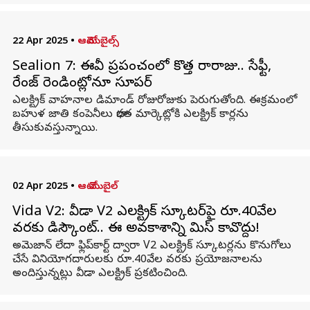
22 Apr 2025
•
ఆటోమొబైల్స్
Sealion 7: ఈవీ ప్రపంచంలో కొత్త రారాజు.. సేఫ్టీ,
రేంజ్‌ రెండింట్లోనూ సూపర్
ఎలక్ట్రిక్ వాహనాల డిమాండ్‌ రోజురోజుకు పెరుగుతోంది. ఈక్రమంలో
బహుళ జాతి కంపెనీలు భారత మార్కెట్లోకి ఎలక్ట్రిక్ కార్లను
తీసుకువస్తున్నాయి.
02 Apr 2025
•
ఆటో మొబైల్
Vida V2: వీడా V2 ఎలక్ట్రిక్ స్కూటర్‌పై రూ.40వేల
వరకు డిస్కౌంట్.. ఈ అవకాశాన్ని మిస్ కావొద్దు!
అమెజాన్ లేదా ఫ్లిప్‌కార్ట్ ద్వారా V2 ఎలక్ట్రిక్ స్కూటర్లను కొనుగోలు
చేసే వినియోగదారులకు రూ.40వేల వరకు ప్రయోజనాలను
అందిస్తున్నట్లు వీడా ఎలక్ట్రిక్ ప్రకటించింది.