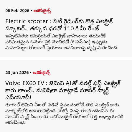
06 Feb 2026
•
ఆటోమొబైల్స్
Electric scooter : సిటీ రైడింగ్‌కు కొత్త ఎలక్ట్రిక్
స్కూటర్‌.. తక్కువ ధరతో 110 కి.మీ రేంజ్
ఇప్పటివరకు కమర్షియల్ ఎలక్ట్రిక్ వాహనాలు తయారీకే
పరిమితమైన ఓమెగా సైకి మొబిలిటీ (ఓఎస్‌ఎం) ఇప్పుడు
సామాన్యుల రోజువారీ ప్రయాణ అవసరాలపై దృష్టి సారించింది.
23 Jan 2026
•
ఆటోమొబైల్స్
Volvo EX60 EV : జెమిని AIతో వరల్డ్ ఫస్ట్ ఎలక్ట్రిక్
కారు లాంచ్.. మనిషిలా మాట్లాడే సూపర్ స్మార్ట్
ఎస్‌యూవీ!
గూగుల్ జెమిని ఏఐతో నడిచే ప్రపంచంలోనే తొలి ఎలక్ట్రిక్ కారు
మార్కెట్‌లోకి అడుగుపెట్టింది. వోల్వో సంస్థ రూపొందించిన ఈ
సూపర్‌-స్మార్ట్ ఏఐ కారు ఆటోమొబైల్ రంగంలో కొత్త అధ్యాయానికి
తెరలేపింది.