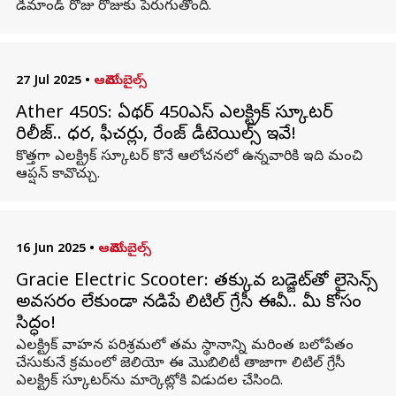
డిమాండ్‌ రోజు రోజుకు పెరుగుతోంది.
27 Jul 2025
•
ఆటోమొబైల్స్
Ather 450S: ఏథర్ 450ఎస్ ఎలక్ట్రిక్ స్కూటర్
రిలీజ్.. ధర, ఫీచర్లు, రేంజ్ డీటెయిల్స్ ఇవే!
కొత్తగా ఎలక్ట్రిక్ స్కూటర్‌ కొనే ఆలోచనలో ఉన్నవారికి ఇది మంచి
ఆప్షన్‌ కావొచ్చు.
16 Jun 2025
•
ఆటోమొబైల్స్
Gracie Electric Scooter: తక్కువ బడ్జెట్‌తో లైసెన్స్‌
అవసరం లేకుండా నడిపే లిటిల్ గ్రేసీ ఈవీ.. మీ కోసం
సిద్ధం!
ఎలక్ట్రిక్ వాహన పరిశ్రమలో తమ స్థానాన్ని మరింత బలోపేతం
చేసుకునే క్రమంలో జెలియో ఈ మొబిలిటీ తాజాగా లిటిల్ గ్రేసీ
ఎలక్ట్రిక్ స్కూటర్‌ను మార్కెట్లోకి విడుదల చేసింది.