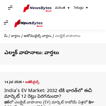
మరింత
Telugu
Telugu
హోమ్
/
వార్తలు
/
ఆటోమొబైల్స్ వార్తలు
/
ఎలక్ట్రిక్ వాహనాలు
ఎలక్ట్రిక్ వాహనాలు: వార్తలు
14 Jul 2026
•
ఆటోమొబైల్స్
India's EV Market: 2032 నాటికి భారత్‌లో ఈవీ
మార్కెట్ 12 రెట్లు పెరగనుందా?
భారత్‌లో ఎలక్ట్రిక్ వాహనాల (EV) మార్కెట్ రాబోయే ఏళ్లలో భారీగా