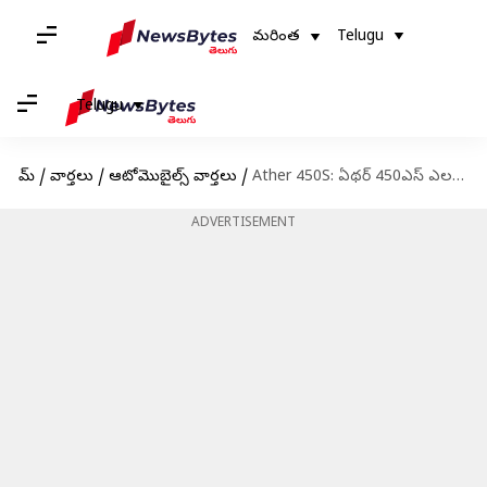
మరింత
Telugu
Telugu
హోమ్
/
వార్తలు
/
ఆటోమొబైల్స్ వార్తలు
/
Ather 450S: ఏథర్ 450ఎస్ ఎలక్ట్రిక్ స్కూటర్ రిలీజ్.. ధర, ఫీచర్లు, రేంజ్ డీటెయిల్స్ ఇవే!
ADVERTISEMENT