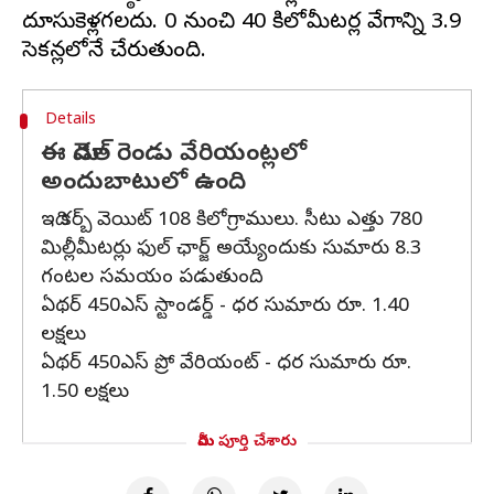
దూసుకెళ్లగలదు. 0 నుంచి 40 కిలోమీటర్ల వేగాన్ని 3.9
Details
ఈ మోడల్ రెండు వేరియంట్లలో
అందుబాటులో ఉంది
ఇది కర్బ్ వెయిట్ 108 కిలోగ్రాములు. సీటు ఎత్తు 780
మిల్లీమీటర్లు ఫుల్ ఛార్జ్ అయ్యేందుకు సుమారు 8.3
గంటల సమయం పడుతుంది.
ఏథర్ 450ఎస్ స్టాండర్డ్ - ధర సుమారు రూ. 1.40
లక్షలు
ఏథర్ 450ఎస్ ప్రో వేరియంట్ - ధర సుమారు రూ.
1.50 లక్షలు
మీరు పూర్తి చేశారు