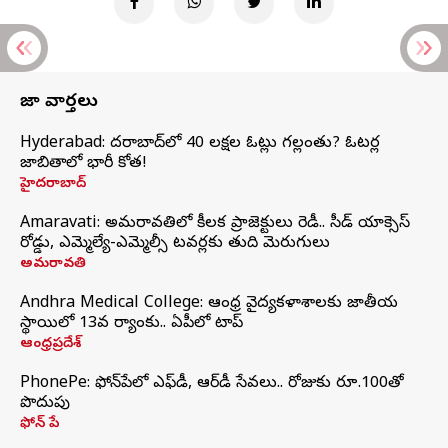
తాజా వార్తలు
Hyderabad: హైదరాబాద్‌లో 40 లక్షల ఓట్లు గల్లంతు? ఓటర్ల
జాబితాలో భారీ కోత!
హైదరాబాద్
Amaravati: అమరావతిలో కీలక ప్రాజెక్టులు రెడీ.. సీడ్‌ యాక్సెస్‌
రోడ్డు, ఎమ్మెల్యే-ఎమ్మెల్సీ టవర్లకు తుది మెరుగులు
అమరావతి
Andhra Medical College: ఆంధ్ర వైద్యకళాశాలకు జాతీయ
స్థాయిలో 13వ ర్యాంకు.. ఏపీలో టాప్
ఆంధ్రప్రదేశ్
PhonePe: ఫోన్‌పేలో ఎఫ్‌డీ, ఆర్‌డీ సేవలు.. రోజుకు రూ.100తో
పొదుపు
ఫోన్‌ పే