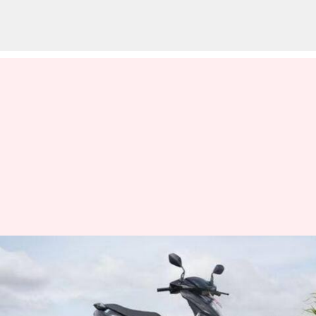
Ather 450S: ఏథర్ 450ఎస్ ఎలక్ట్రిక్
స్కూటర్ రిలీజ్.. ధర, ఫీచర్లు, రేంజ్
డీటెయిల్స్ ఇవే!