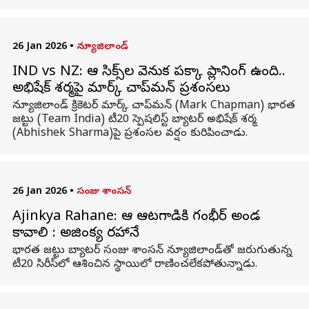
26 Jan 2026
•
న్యూజిలాండ్
IND vs NZ: ఆ సిక్స్‌ల వెనుక పక్కా ప్లానింగ్‌ ఉంది..
అభిషేక్ శర్మపై మార్క్ చాప్‌మన్ ప్రశంసలు
న్యూజిలాండ్ క్రికెటర్ మార్క్ చాప్‌మన్ (Mark Chapman) భారత
జట్టు (Team India) టీ20 స్పెషలిస్ట్ బ్యాటర్ అభిషేక్ శర్మ
(Abhishek Sharma)పై ప్రశంసల వర్షం కురిపించాడు.
26 Jan 2026
•
సంజు శాంసన్
Ajinkya Rahane: ఆ ఆటగాడికి గంభీర్‌ అండ
కావాలి : అజింక్య రహానే
భారత జట్టు బ్యాటర్ సంజు శాంసన్ న్యూజిలాండ్‌తో జరుగుతున్న
టీ20 సిరీస్‌లో ఆశించిన స్థాయిలో రాణించలేకపోతున్నాడు.