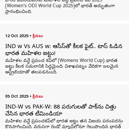
వారం ముందువరకు మహిళల వన్డే ప్రపంచ కప్ 2025
(Women's ODI World Cup 2025)లో భారత్‌ అద్భుతంగా
ప్రారంభించింది.
12 Oct 2025
•
క్రీడలు
IND w Vs AUS w: ఆసీస్‌తో కీలక ఫైట్.. టాస్ ఓడిన
భారత మహిళల జట్టు!
మహిళల వన్డే ప్రపంచ కప్‌లో (Womens World Cup) భారత
జట్టు కీలక సమరానికి సిద్ధమైంది. విశాఖపట్నం వేదికగా బలమైన
ఆస్ట్రేలియాతో తలపడనుంది.
05 Oct 2025
•
క్రీడలు
IND-W vs PAK-W: 88 పరుగులతో పాక్‌ను చిత్తు
చేసిన భారత టీమిండియా
మహిళల వన్డే ప్రపంచకప్‌లో భారత జట్టు తన విజయ పరంపరను
కొనసాగించింది. వరుసగా రెండో మ్యాచ్‌లోనూ గెలుపొందిన భారత్‌