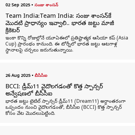
02 Sep 2025
•
సంజు శాంసన్
Team India:Team India: సంజు శాంసన్‌కే
మొదటి ప్రాధాన్యం ఇవ్వాలి.. భారత జట్టు మాజీ
క్రికెటర్‌
ఇంకా కొన్ని రోజుల్లోనే యూఏఈలో ప్రతిష్టాత్మక ఆసియా కప్‌ (Asia
Cup) ప్రారంభం కానుంది. ఈ టోర్నీలో భారత జట్టు ఆటగాళ్ల
స్థానాలపై చర్చలు జరుగుతున్నాయి.
26 Aug 2025
•
బీసీసీఐ
BCCI: డ్రీమ్‌11 వైదొలగడంతో కొత్త స్పాన్సర్
అన్వేషణలో బీసీసీఐ
భారత జట్టు టైటిల్‌ స్పాన్సర్‌ డ్రీమ్‌11 (Dream11) అర్ధాంతరంగా
ఒప్పందం నుంచి వైదొలగడంతో, బీసీసీఐ (BCCI) కొత్త స్పాన్సర్‌
కోసం వేట మొదలుపెట్టింది.