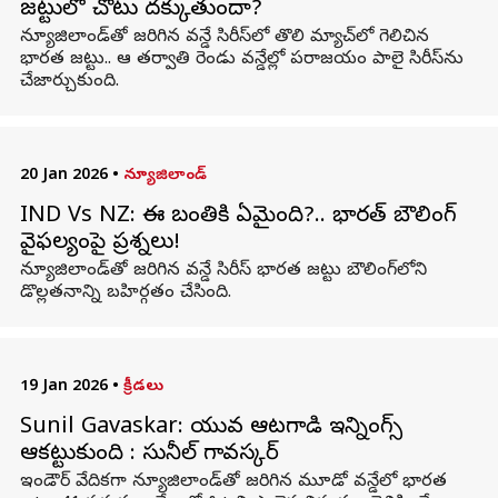
జట్టులో చోటు దక్కుతుందా?
న్యూజిలాండ్‌తో జరిగిన వన్డే సిరీస్‌లో తొలి మ్యాచ్‌లో గెలిచిన
భారత జట్టు.. ఆ తర్వాతి రెండు వన్డేల్లో పరాజయం పాలై సిరీస్‌ను
చేజార్చుకుంది.
20 Jan 2026
•
న్యూజిలాండ్
IND Vs NZ: ఈ బంతికి ఏమైంది?.. భారత్ బౌలింగ్
వైఫల్యంపై ప్రశ్నలు!
న్యూజిలాండ్‌తో జరిగిన వన్డే సిరీస్‌ భారత జట్టు బౌలింగ్‌లోని
డొల్లతనాన్ని బహిర్గతం చేసింది.
19 Jan 2026
•
క్రీడలు
Sunil Gavaskar: యువ ఆటగాడి ఇన్నింగ్స్
ఆకట్టుకుంది : సునీల్ గావస్కర్
ఇండౌర్ వేదికగా న్యూజిలాండ్‌తో జరిగిన మూడో వన్డేలో భారత