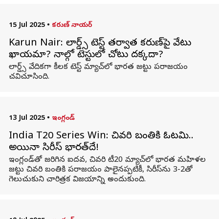
15 Jul 2025
•
కరుణ్ నాయర్
Karun Nair: లార్డ్స్ టెస్ట్‌ తర్వాత కరుణ్‌పై వేటు
ఖాయమా? నాల్గో టెస్టులో చోటు దక్కదా?
లార్డ్స్ వేదికగా కీలక టెస్ట్ మ్యాచ్‌లో భారత జట్టు పరాజయం
చవిచూసింది.
13 Jul 2025
•
ఇంగ్లండ్
India T20 Series Win: చివరి బంతికి ఓటమి..
అయినా సిరీస్ భారత్‌దే!
ఇంగ్లండ్‌తో జరిగిన ఐదవ, చివరి టీ20 మ్యాచ్‌లో భారత మహిళల
జట్టు చివరి బంతికి పరాజయం పాలైనప్పటికీ, సిరీస్‌ను 3-2తో
గెలుచుకుని చారిత్రక విజయాన్ని అందుకుంది.