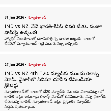
31 Jan 2026
•
న్యూజిలాండ్
IND vs NZ: నేడే భారత్‌-కివీస్‌ చివరి టీ20.. సంజూ
ఫామ్‌పై ఉత్కంఠ!
హ్యాట్రిక్‌ విజయాలతో దూసుకెళ్తున్న భారత జట్టుకు నాలుగో
టీ20లో న్యూజిలాండ్‌ గట్టి ఎదురుదెబ్బ ఇచ్చింది.
27 Jan 2026
•
న్యూజిలాండ్
IND vs NZ 4th T20: మ్యాచ్‌కు ముందు రిలాక్స్‌
మోడ్‌.. వైజాగ్‌లో సినిమా చూసిన టీమిండియా
క్రికెటర్లు
న్యూజిలాండ్‌తో నాలుగో టీ20 మ్యాచ్‌కు ముందు విశాఖపట్నంలో
భారత జట్టు ఆటగాళ్లు రిలాక్స్ మోడ్‌లో కనిపించారు. నిన్న వైజాగ్‌కు
చేరుకున్న భారత్, న్యూజిలాండ్ జట్లు ప్రస్తుతం మ్యాచ్‌కు
సిద్ధమవుతున్నాయి.