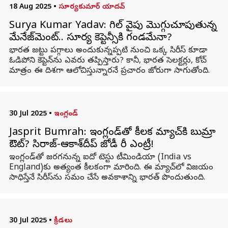
18 Aug 2025
•
సూర్యకుమార్ యాదవ్
Surya Kumar Yadav: గిల్‌ వైపు మొగ్గుచూపుతున్న
మేనేజ్‌మెంట్‌.. సూర్య కెప్టెన్సీకి గండమేనా?
భారత జట్టు పగ్గాలు అందుకున్నప్పటి నుంచి ఒక్క సిరీస్‌ కూడా
ఓడిపోని కెప్టెన్‌ను ఎవరు తప్పిస్తారు? కానీ, భారత సెలక్టర్లు, కోచ్‌
మాత్రం ఈ దిశగా ఆలోచిస్తున్నారనే ప్రచారం జోరుగా సాగుతోంది.
30 Jul 2025
•
ఇంగ్లండ్
Jasprit Bumrah: ఇంగ్లండ్‌తో కీలక మ్యాచ్‌కి బుమ్రా
ఔట్‌? సిరాజ్-ఆకాశ్‌దీప్‌ జోడీ రీ ఎంట్రీ!
ఇంగ్లండ్‌తో జరగనున్న ఐదో టెస్టు టీమిండియా (India vs
England)కు అత్యంత కీలకంగా మారింది. ఈ మ్యాచ్‌లో విజయం
సాధిస్తేనే సిరీస్‌ను సమం చేసే అవకాశాన్ని భారత్ పొందుతుంది.
30 Jul 2025
•
క్రీడలు