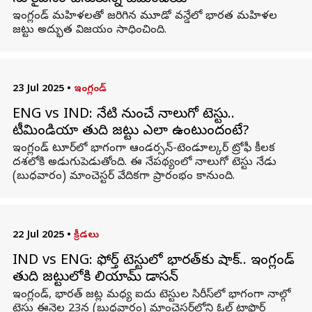
ఇంగ్లండ్ మహిళలతో జరిగిన మూడో వన్డేలో భారత మహిళల
జట్టు అద్భుత విజయం సాధించింది.
23 Jul 2025
•
ఇంగ్లండ్
ENG vs IND: నేటి నుంచే నాలుగో టెస్టు..
టీమిండియా తుది జట్టు ఎలా ఉంటుందంటే?
ఇంగ్లండ్ టూర్‌లో భాగంగా ఆండర్సన్-టెండూల్కర్ ట్రోఫీ కీలక
దశలోకి అడుగుపెడుతోంది. ఈ నేపథ్యంలో నాలుగో టెస్టు నేడు
(బుధవారం) మాంచెస్టర్‌ వేదికగా ప్రారంభం కానుంది.
22 Jul 2025
•
క్రీడలు
IND vs ENG: ఫోర్త్ టెస్టులో భారత్‌కు షాక్.. ఇంగ్లండ్
తుది జట్టులోకి లియామ్ డాసన్
ఇంగ్లండ్, భారత్ జట్ల మధ్య ఐదు టెస్టుల సిరీస్‌లో భాగంగా నాల్గో
టెస్టు ఈనెల 23న (బుధవారం) మాంచెస్టర్‌లోని ఓల్డ్ ట్రాఫొర్డ్