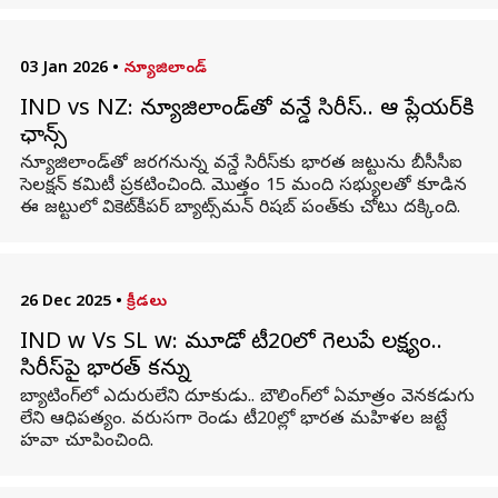
03 Jan 2026
•
న్యూజిలాండ్
IND vs NZ: న్యూజిలాండ్‌తో వన్డే సిరీస్.. ఆ ప్లేయర్‌కి
ఛాన్స్
న్యూజిలాండ్‌తో జరగనున్న వన్డే సిరీస్‌కు భారత జట్టును బీసీసీఐ
సెలక్షన్ కమిటీ ప్రకటించింది. మొత్తం 15 మంది సభ్యులతో కూడిన
ఈ జట్టులో వికెట్‌కీపర్ బ్యాట్స్‌మన్‌ రిషబ్ పంత్‌కు చోటు దక్కింది.
26 Dec 2025
•
క్రీడలు
IND w Vs SL w: మూడో టీ20లో గెలుపే లక్ష్యం..
సిరీస్‌పై భారత్‌ కన్ను
బ్యాటింగ్‌లో ఎదురులేని దూకుడు.. బౌలింగ్‌లో ఏమాత్రం వెనకడుగు
లేని ఆధిపత్యం. వరుసగా రెండు టీ20ల్లో భారత మహిళల జట్టే
హవా చూపించింది.