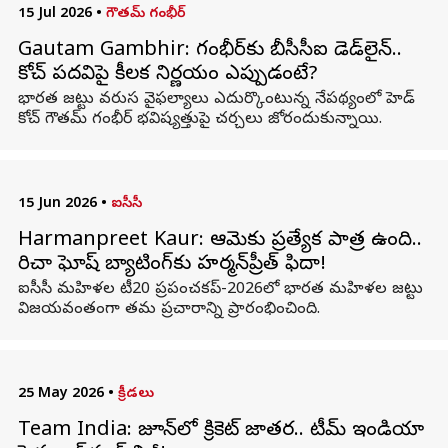
15 Jul 2026
•
గౌతమ్ గంభీర్
Gautam Gambhir: గంభీర్‌కు బీసీసీఐ డెడ్‌లైన్‌..
కోచ్‌ పదవిపై కీలక నిర్ణయం ఎప్పుడంటే?
భారత జట్టు వరుస వైఫల్యాలు ఎదుర్కొంటున్న నేపథ్యంలో హెడ్‌
కోచ్‌ గౌతమ్‌ గంభీర్‌ భవిష్యత్తుపై చర్చలు జోరందుకున్నాయి.
15 Jun 2026
•
ఐసీసీ
Harmanpreet Kaur: ఆమెకు ప్రత్యేక పాత్ర ఉంది..
రిచా ఘోష్ బ్యాటింగ్‌కు హర్మన్‌ప్రీత్ ఫిదా!
ఐసీసీ మహిళల టీ20 ప్రపంచకప్-2026లో భారత మహిళల జట్టు
విజయవంతంగా తమ ప్రచారాన్ని ప్రారంభించింది.
25 May 2026
•
క్రీడలు
Team India: జూన్‌లో క్రికెట్ జాతర.. టీమ్ ఇండియా