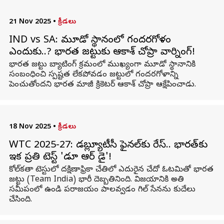
21 Nov 2025
•
క్రీడలు
IND vs SA: మూడో స్థానంలో గందరగోళం
ఎందుకు..? భారత జట్టుకు ఆకాశ్ చోప్రా వార్నింగ్!
భారత జట్టు బ్యాటింగ్‌ క్రమంలో ముఖ్యంగా మూడో స్థానానికి
సంబంధించి స్పష్టత లేకపోవడం జట్టులో గందరగోళాన్ని
పెంచుతోందని భారత మాజీ క్రికెటర్ ఆకాశ్ చోప్రా ఆక్షేపించాడు.
18 Nov 2025
•
క్రీడలు
WTC 2025-27: డబ్ల్యూటీసీ ఫైనల్‌కు రేస్‌.. భారత్‌కు
ఇక ప్రతి టెస్ట్‌ 'డూ ఆర్ డై'!
కోల్‌కతా టెస్టులో దక్షిణాఫ్రికా చేతిలో ఎదురైన చేదో ఓటమితో భారత
జట్టు (Team India) భారీ దెబ్బతినింది. విజయానికి అతి
సమీపంలో ఉండి పరాజయం పాలవ్వడం గిల్‌ సేనను కుదేలు
చేసింది.