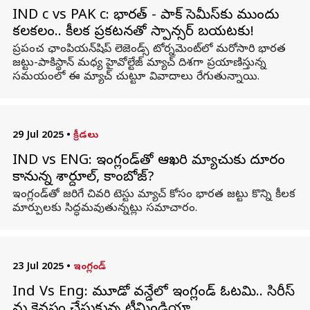
IND c vs PAK c: భారత్ - పాక్ సెమీస్‌కు ముందు
కలకలం.. కీలక ప్రకటనతో స్పాన్సర్‌ బయటకు!
ప్రపంచ ఛాంపియన్‌షిప్ లెజెండ్స్‌ టోర్నమెంట్‌లో మరోసారి భారత
జట్టు-పాకిస్థాన్‌ మధ్య హైవోల్టేజ్‌ మ్యాచ్‌ దిశగా ప్రయాణిస్తున్న
సమయంలో ఈ మ్యాచ్ చుట్టూ వివాదాలు రేగుతున్నాయి.
29 Jul 2025
•
క్రీడలు
IND vs ENG: ఇంగ్లండ్‌తో ఆఖరి మ్యాచుకు దూరం
కానున్న శార్దూల్, కాంబోజ్?
ఇంగ్లండ్‌తో జరిగే చివరి టెస్టు మ్యాచ్‌ కోసం భారత జట్టు కొన్ని కీలక
మార్పులకు సిద్ధమవుతున్నట్లు సమాచారం.
23 Jul 2025
•
ఇంగ్లండ్
Ind Vs Eng: మూడో వన్డేలో ఇంగ్లండ్ ఓటమి.. సిరీస్
ను కైవసం చేసుకున్న టీమిండియా