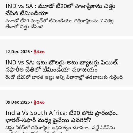
IND vs SA : మూడో టీ20లో సౌతాఫ్రికాను చిత్తు
చేసిన టీమిండియా
మూడో టీ20 మ్యాచ్‌లో టీమిండియా, దక్షిణాఫ్రికాను 7 వికెట్ల
తేడాతో చిత్తు చేసింది.
12 Dec 2025
•
క్రీడలు
IND vs SA: ఇటు బౌలర్లు-అటు బ్యాటర్లు ఫెయిల్‌..
సఫారీల చేతిలో టీమిండియా పరాజయం
రెండో టీ20లో భారత జట్టు అన్ని విభాగాల్లో తడబాటుకు గురైంది.
09 Dec 2025
•
క్రీడలు
India Vs South Africa: టీ20 పోరు ప్రారంభం..
భారత్-సఫారీ మధ్య పైచేయి ఎవరిదో?
టెస్టు సిరీస్‌లో దక్షిణాఫ్రికా ఆధిపత్యం చూపగా... వన్డే సిరీస్‌ను