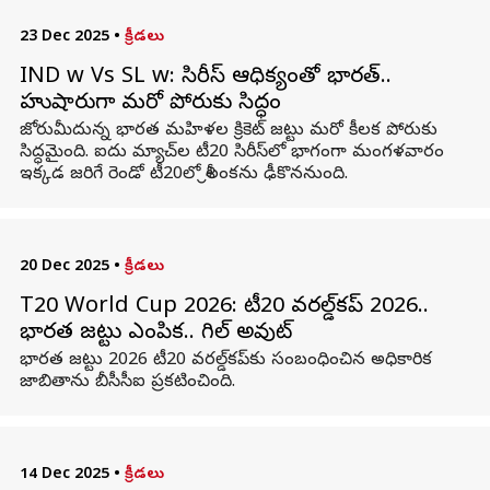
23 Dec 2025
•
క్రీడలు
IND w Vs SL w: సిరీస్‌ ఆధిక్యంతో భారత్‌..
హుషారుగా మరో పోరుకు సిద్ధం
జోరుమీదున్న భారత మహిళల క్రికెట్ జట్టు మరో కీలక పోరుకు
సిద్ధమైంది. ఐదు మ్యాచ్‌ల టీ20 సిరీస్‌లో భాగంగా మంగళవారం
ఇక్కడ జరిగే రెండో టీ20లో శ్రీలంకను ఢీకొననుంది.
20 Dec 2025
•
క్రీడలు
T20 World Cup 2026: టీ20 వరల్డ్‌కప్ 2026..
భారత జట్టు ఎంపిక.. గిల్ అవుట్
భారత జట్టు 2026 టీ20 వరల్డ్‌కప్‌కు సంబంధించిన అధికారిక
జాబితాను బీసీసీఐ ప్రకటించింది.
14 Dec 2025
•
క్రీడలు