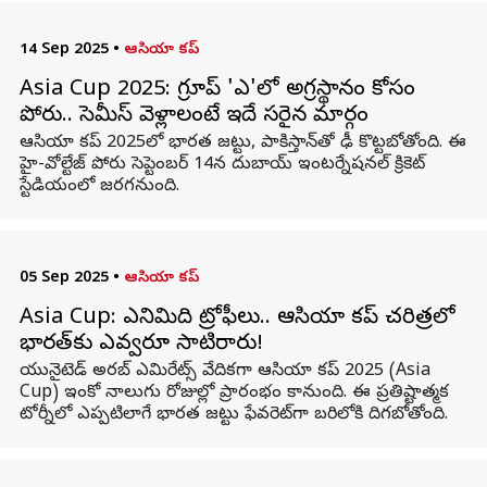
14 Sep 2025
•
ఆసియా కప్
Asia Cup 2025: గ్రూప్ 'ఎ'లో అగ్రస్థానం కోసం
పోరు.. సెమీస్ వెళ్లాలంటే ఇదే సరైన మార్గం
ఆసియా కప్ 2025లో భారత జట్టు, పాకిస్తాన్‌తో ఢీ కొట్టబోతోంది. ఈ
హై-వోల్టేజ్ పోరు సెప్టెంబర్ 14న దుబాయ్ ఇంటర్నేషనల్ క్రికెట్
స్టేడియంలో జరగనుంది.
05 Sep 2025
•
ఆసియా కప్
Asia Cup: ఎనిమిది ట్రోఫీలు.. ఆసియా కప్ చరిత్రలో
భారత్‌కు ఎవ్వరూ సాటిరారు!
యునైటెడ్ అరబ్ ఎమిరేట్స్ వేదికగా ఆసియా కప్ 2025 (Asia
Cup) ఇంకో నాలుగు రోజుల్లో ప్రారంభం కానుంది. ఈ ప్రతిష్టాత్మక
టోర్నీలో ఎప్పటిలాగే భారత జట్టు ఫేవరెట్‌గా బరిలోకి దిగబోతోంది.