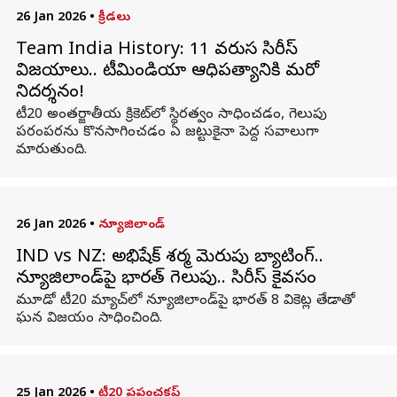
26 Jan 2026
•
క్రీడలు
Team India History: 11 వరుస సిరీస్
విజయాలు.. టీమిండియా ఆధిపత్యానికి మరో
నిదర్శనం!
టీ20 అంతర్జాతీయ క్రికెట్‌లో స్థిరత్వం సాధించడం, గెలుపు
పరంపరను కొనసాగించడం ఏ జట్టుకైనా పెద్ద సవాలుగా
మారుతుంది.
26 Jan 2026
•
న్యూజిలాండ్
IND vs NZ: అభిషేక్ శర్మ మెరుపు బ్యాటింగ్..
న్యూజిలాండ్‌పై భారత్ గెలుపు.. సిరీస్ కైవసం
మూడో టీ20 మ్యాచ్‌లో న్యూజిలాండ్‌పై భారత్ 8 వికెట్ల తేడాతో
ఘన విజయం సాధించింది.
25 Jan 2026
•
టీ20 ప్రపంచకప్‌