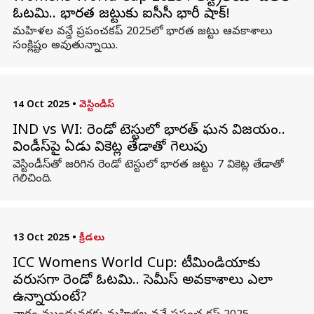
ఓటమి.. భారత జట్టుకు ఐసీసీ భారీ షాక్!
మహిళల వన్డే ప్రపంచకప్ 2025లో భారత జట్టు ఆవకాశాలు
సంక్లిష్టం అవుతున్నాయి.
14 Oct 2025
•
వెస్టిండీస్
IND vs WI: రెండో టెస్టులో భారత్ ఘన విజయం..
విండీస్‌పై ఏడు వికెట్ల తేడాతో గెలుపు
వెస్టిండీస్‌తో జరిగిన రెండో టెస్టులో భారత జట్టు 7 వికెట్ల తేడాతో
గెలిచింది.
13 Oct 2025
•
క్రీడలు
ICC Womens World Cup: టీమిండియాకు
వరుసగా రెండో ఓటమి.. సెమీస్‌ అవకాశాలు ఎలా
ఉన్నాయంటే?