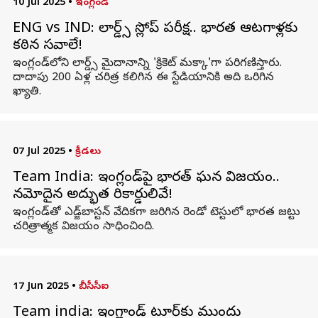
10 Jul 2025
•
ఇంగ్లండ్
ENG vs IND: లార్డ్స్‌ స్లోప్‌ పరీక్ష.. భారత ఆటగాళ్లకు
కఠిన సవాలే!
ఇంగ్లండ్‌లోని లార్డ్స్‌ మైదానాన్ని 'క్రికెట్‌ మక్కా'గా పరిగణిస్తారు.
దాదాపు 200 ఏళ్ల చరిత్ర కలిగిన ఈ స్టేడియానికి అది ఒరిగిన
ఖ్యాతి.
07 Jul 2025
•
క్రీడలు
Team India: ఇంగ్లండ్‌పై భారత్ ఘన విజయం..
నమోదైన అద్భుత రికార్డులివే!
ఇంగ్లండ్‌తో ఎడ్జ్‌బాస్టన్ వేదికగా జరిగిన రెండో టెస్టులో భారత జట్టు
చరిత్రాత్మక విజయం సాధించింది.
17 Jun 2025
•
బీసీసీఐ
Team india: ఇంగ్లాండ్ టూర్‌కు ముందు