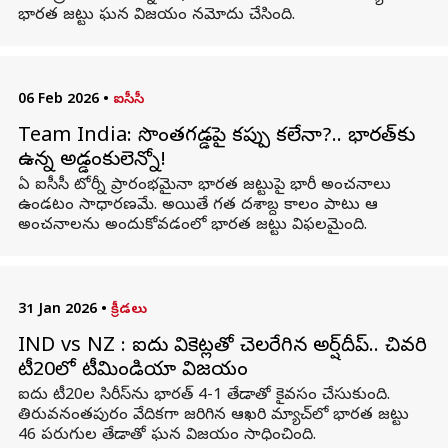
భారత జట్టు ఘన విజయం నమోదు చేసింది.
06 Feb 2026
•
ఐసీసీ
Team India: సొంతగడ్డపై కప్పు కలేనా?.. భారత్‌కు
ఉన్న అడ్డంకులెన్నో!
ఏ ఐసీసీ టోర్నీ ప్రారంభమైనా భారత జట్టుపై భారీ అంచనాలు
ఉండటం సాధారణమే. అయితే గత దశాబ్ద కాలం పాటు ఆ
అంచనాలను అందుకోవడంలో భారత జట్టు విఫలమైంది.
31 Jan 2026
•
క్రీడలు
IND vs NZ : ఐదు వికెట్లతో చెలరేగిన అర్ష్‌దీప్‌.. చివరి
టీ20లో టీమిండియా విజయం
ఐదు టీ20ల సిరీస్‌ను భారత్‌ 4-1 తేడాతో కైవసం చేసుకుంది.
తిరువనంతపురం వేదికగా జరిగిన ఆఖరి మ్యాచ్‌లో భారత జట్టు
46 పరుగుల తేడాతో ఘన విజయం సాధించింది.