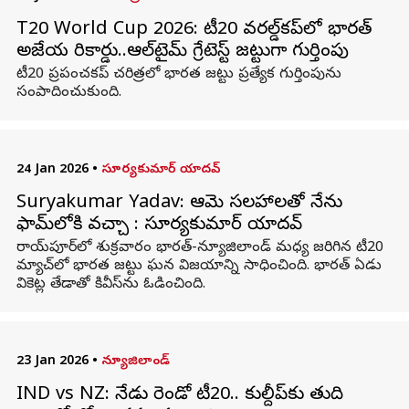
T20 World Cup 2026: టీ20 వరల్డ్‌కప్‌లో భారత్
అజేయ రికార్డు..ఆల్‌టైమ్ గ్రేటెస్ట్ జట్టుగా గుర్తింపు
టీ20 ప్రపంచకప్ చరిత్రలో భారత జట్టు ప్రత్యేక గుర్తింపును
సంపాదించుకుంది.
24 Jan 2026
•
సూర్యకుమార్ యాదవ్
Suryakumar Yadav: ఆమె సలహాలతో నేను
ఫామ్‌లోకి వచ్చా : సూర్యకుమార్ యాదవ్
రాయ్‌పూర్‌లో శుక్రవారం భారత్-న్యూజిలాండ్ మధ్య జరిగిన టీ20
మ్యాచ్‌లో భారత జట్టు ఘన విజయాన్ని సాధించింది. భారత్‌ ఏడు
వికెట్ల తేడాతో కివీస్‌ను ఓడించింది.
23 Jan 2026
•
న్యూజిలాండ్
IND vs NZ: నేడు రెండో టీ20.. కుల్దీప్‌కు తుది