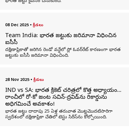
భారత జట్టు కైవసం చేసుకుంది.
08 Dec 2025
•
క్రీడలు
Team India: భారత జట్టుకు జరిమానా విధించిన
ఐసీసీ
దక్షిణాఫ్రికాతో జరిగిన రెండో వన్డేలో స్లో ఓవర్‌రేట్ కారణంగా భారత
జట్టుకు ఐసీసీ జరిమానా విధించింది.
28 Nov 2025
•
క్రీడలు
IND vs SA: భారత క్రికెట్ చరిత్రలో కొత్త అధ్యాయం…
రాంచీలో రో-కో జంట సచిన్-ద్రవిడ్‌ను రికార్డును
అధిగమించే అవకాశం!
భారత జట్టు దాదాపు 25 ఏళ్ల తరువాత మొట్టమొదటిసారిగా
స్వదేశంలో దక్షిణాఫ్రికా చేతిలో టెస్టు సిరీస్‌ను కోల్పోయింది.