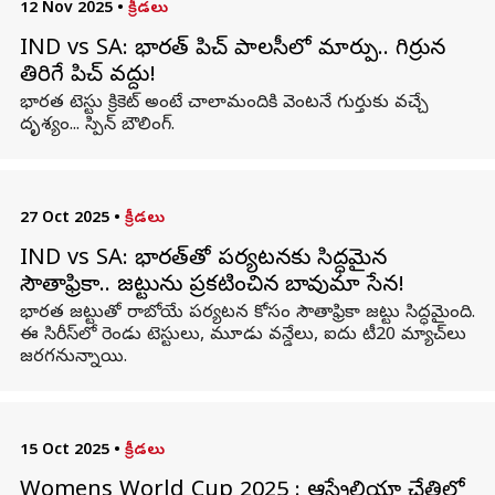
12 Nov 2025
•
క్రీడలు
IND vs SA: భారత్‌ పిచ్‌ పాలసీలో మార్పు.. గిర్రున
తిరిగే పిచ్‌ వద్దు!
భారత టెస్టు క్రికెట్ అంటే చాలామందికి వెంటనే గుర్తుకు వచ్చే
దృశ్యం... స్పిన్‌ బౌలింగ్.
27 Oct 2025
•
క్రీడలు
IND vs SA: భారత్‌తో పర్యటనకు సిద్ధమైన
సౌతాఫ్రికా.. జట్టును ప్రకటించిన బావుమా సేన!
భారత జట్టుతో రాబోయే పర్యటన కోసం సౌతాఫ్రికా జట్టు సిద్ధమైంది.
ఈ సిరీస్‌లో రెండు టెస్టులు, మూడు వన్డేలు, ఐదు టీ20 మ్యాచ్‌లు
జరగనున్నాయి.
15 Oct 2025
•
క్రీడలు
Womens World Cup 2025 : ఆస్ట్రేలియా చేతిలో