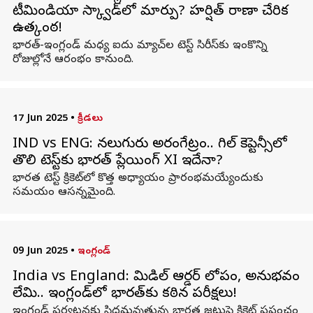
టీమిండియా స్క్వాడ్‌లో మార్పు? హర్షిత్ రాణా చేరిక
ఉత్కంఠ!
భారత్-ఇంగ్లండ్ మధ్య ఐదు మ్యాచ్‌ల టెస్ట్ సిరీస్‌కు ఇంకొన్ని
రోజుల్లోనే ఆరంభం కానుంది.
17 Jun 2025
•
క్రీడలు
IND vs ENG: నలుగురు అరంగేట్రం.. గిల్ కెప్టెన్సీలో
తొలి టెస్ట్‌కు భారత్ ప్లేయింగ్ XI ఇదేనా?
భారత టెస్ట్ క్రికెట్‌లో కొత్త అధ్యాయం ప్రారంభమయ్యేందుకు
సమయం ఆసన్నమైంది.
09 Jun 2025
•
ఇంగ్లండ్
India vs England: మిడిల్‌ ఆర్డర్‌ లోపం, అనుభవం
లేమి.. ఇంగ్లండ్‌లో భారత్‌కు కఠిన పరీక్షలు!
ఇంగ్లండ్ పర్యటనకు సిద్ధమవుతున్న భారత జట్టుపై క్రికెట్ ప్రపంచం