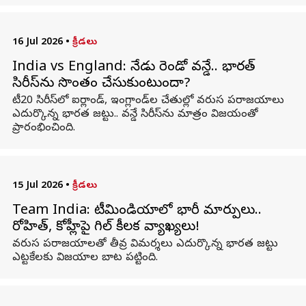
16 Jul 2026
•
క్రీడలు
India vs England: నేడు రెండో వన్డే.. భారత్‌
సిరీస్‌ను సొంతం చేసుకుంటుందా?
టీ20 సిరీస్‌లో ఐర్లాండ్‌, ఇంగ్లాండ్‌ల చేతుల్లో వరుస పరాజయాలు
ఎదుర్కొన్న భారత జట్టు.. వన్డే సిరీస్‌ను మాత్రం విజయంతో
ప్రారంభించింది.
15 Jul 2026
•
క్రీడలు
Team India: టీమిండియాలో భారీ మార్పులు..
రోహిత్‌, కోహ్లీపై గిల్‌ కీలక వ్యాఖ్యలు!
వరుస పరాజయాలతో తీవ్ర విమర్శలు ఎదుర్కొన్న భారత జట్టు
ఎట్టకేలకు విజయాల బాట పట్టింది.