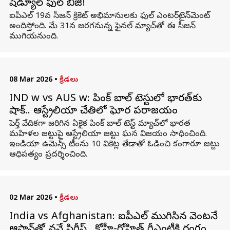
షెడ్యూల్ ఫుల్ బిజీ!
ఐపీఎల్ 19వ సీజన్ క్రికెట్ అభిమానులకు ఫుల్ ఎంటర్‌టైన్‌మెంట్
అందిస్తోంది. మే 31న జరగనున్న ఫైనల్ మ్యాచ్‌తో ఈ సీజన్
ముగియనుంది.
08 Mar 2026
•
క్రీడలు
IND w vs AUS w: పింక్ బాల్ టెస్టులో భారత్‌కు
షాక్.. ఆస్ట్రేలియా చేతిలో ఘోర పరాజయం
పెర్త్ వేదికగా జరిగిన ఏకైక పింక్ బాల్ టెస్ట్ మ్యాచ్‌లో భారత
మహిళల జట్టుపై ఆస్ట్రేలియా జట్టు ఘన విజయం సాధించింది.
ఇండియా ఉమెన్స్ టీంను 10 వికెట్ల తేడాతో ఓడించి కంగారూ జట్టు
ఆధిపత్యం ప్రదర్శించింది.
02 Mar 2026
•
క్రీడలు
India vs Afghanistan: ఐపీఎల్ ముగిసిన వెంటనే
ఆఫ్ఘాన్‌తో వన్డే సిరీస్.. కోహ్లీ-రోహిత్ రీఎంట్రీకి రంగం