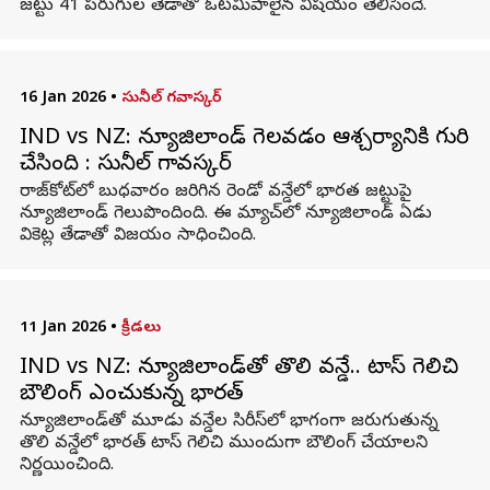
జట్టు 41 పరుగుల తేడాతో ఓటమిపాలైన విషయం తెలిసిందే.
16 Jan 2026
•
సునీల్ గవాస్కర్
IND vs NZ: న్యూజిలాండ్‌ గెలవడం ఆశ్చర్యానికి గురి
చేసింది : సునీల్‌ గావస్కర్
రాజ్‌కోట్‌లో బుధవారం జరిగిన రెండో వన్డేలో భారత జట్టుపై
న్యూజిలాండ్‌ గెలుపొందింది. ఈ మ్యాచ్‌లో న్యూజిలాండ్‌ ఏడు
వికెట్ల తేడాతో విజయం సాధించింది.
11 Jan 2026
•
క్రీడలు
IND vs NZ: న్యూజిలాండ్‌తో తొలి వన్డే.. టాస్‌ గెలిచి
బౌలింగ్‌ ఎంచుకున్న భారత్
న్యూజిలాండ్‌తో మూడు వన్డేల సిరీస్‌లో భాగంగా జరుగుతున్న
తొలి వన్డేలో భారత్ టాస్ గెలిచి ముందుగా బౌలింగ్ చేయాలని
నిర్ణయించింది.