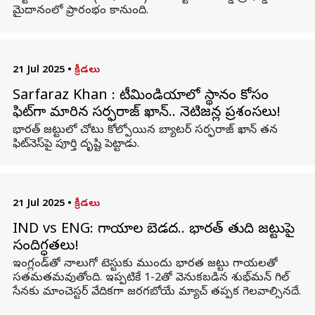
మైదానంలో ప్రారంభం కానుంది.
21 Jul 2025
•
క్రీడలు
Sarfaraz Khan : టీమిండియాలో స్థానం కోసం
ఫిట్‌గా మారిన సర్ఫరాజ్ ఖాన్.. నెటిజన్ల ప్రశంసలు!
భారత్ జట్టులో చోటు కోల్పోయిన బ్యాటర్ సర్ఫరాజ్ ఖాన్‌ తన
ఫిట్‌నెస్‌పై పూర్తి దృష్టి పెట్టాడు.
21 Jul 2025
•
క్రీడలు
IND vs ENG: గాయాల బెడద.. భారత్‌ తుది జట్టుపై
సందిగ్ధతలు!
ఇంగ్లండ్‌తో నాలుగో టెస్టుకు ముందు భారత జట్టు గాయలతో
సతమతమవుతోంది. ఇప్పటికే 1-2తో వెనుకబడిన శుభ్‌మన్ గిల్
సేనకు మాంచెస్టర్ వేదికగా జరగబోయే మ్యాచ్ తప్పక గెలవాల్సినదే.