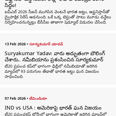
సిద్ధం!
ఐపీఎల్ 2026 సీజన్ ముగిసిన వెంటనే భారత జట్టు, ఆఫ్ఘనిస్తాన్‌తో
ద్వైపాక్షిక సిరీస్ ఆడనుంది. ఒకే ఒక్క టెస్టుతో పాటు మూడు వన్డేలు
నిర్వహించనున్నట్లు బీసీసీఐ తాజాగా షెడ్యూల్ విడుదల చేసింది.
13 Feb 2026
•
సూర్యకుమార్ యాదవ్
Suryakumar Yadav: వారు అద్భుతంగా బౌలింగ్
చేశారు.. నమీబియాను ప్రశంసించిన సూర్యకుమార్
టీ20 ప్రపంచ కప్‌లో భాగంగా ఢిల్లీలో నమీబియాతో జరిగిన
మ్యాచ్‌లో 93 పరుగుల తేడాతో భారత జట్టు ఘన విజయం
సాధించింది.
07 Feb 2026
•
టీమిండియా
IND vs USA : అమెరికాపై భారత్ ఘన విజయం
టీ20 ప్రపంచకప్‌ టోర్నీలో భాగంగా అమెరికాతో జరిగిన మ్యాచ్‌లో