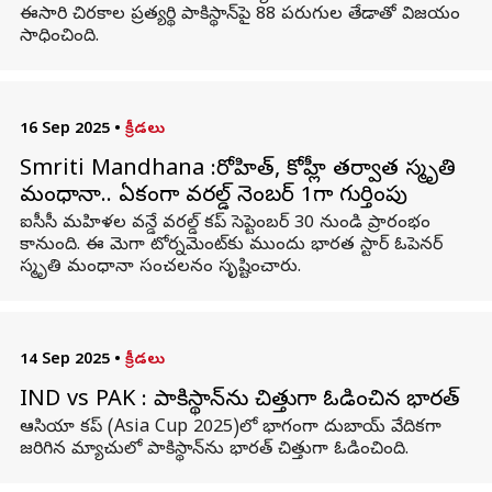
ఈసారి చిరకాల ప్రత్యర్థి పాకిస్థాన్‌పై 88 పరుగుల తేడాతో విజయం
సాధించింది.
16 Sep 2025
•
క్రీడలు
Smriti Mandhana :రోహిత్, కోహ్లీ తర్వాత స్మృతి
మంధానా.. ఏకంగా వరల్డ్ నెంబర్ 1గా గుర్తింపు
ఐసీసీ మహిళల వన్డే వరల్డ్ కప్ సెప్టెంబర్ 30 నుండి ప్రారంభం
కానుంది. ఈ మెగా టోర్నమెంట్‌కు ముందు భారత స్టార్ ఓపెనర్
స్మృతి మంధానా సంచలనం సృష్టించారు.
14 Sep 2025
•
క్రీడలు
IND vs PAK : పాకిస్థాన్‌ను చిత్తుగా ఓడించిన భారత్
ఆసియా కప్‌ (Asia Cup 2025)లో భాగంగా దుబాయ్‌ వేదికగా
జరిగిన మ్యాచులో పాకిస్థాన్‌ను భారత్ చిత్తుగా ఓడించింది.