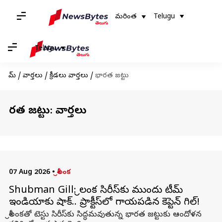
మరింత
Telugu
Telugu
హోమ్
/
వార్తలు
/
క్రీడలు వార్తలు
/
భారత జట్టు
భారత జట్టు: వార్తలు
07 Aug 2026
•
శ్రీలంక
Shubman Gill: శ్రీలంక సిరీస్‌కు ముందు టీమ్
ఇండియాకు షాక్.. ప్రాక్టీస్‌లో గాయపడిన కెప్టెన్ గిల్!
శ్రీలంకతో టెస్టు సిరీస్‌కు సిద్ధమవుతున్న భారత జట్టుకు ఆందోళన