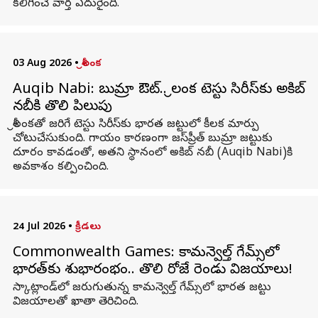
కలిగించే వార్త ఎదురైంది.
03 Aug 2026
•
శ్రీలంక
Auqib Nabi: బుమ్రా ఔట్‌.. శ్రీలంక టెస్టు సిరీస్‌కు అకిబ్
నబీకి తొలి పిలుపు
శ్రీలంకతో జరిగే టెస్టు సిరీస్‌కు భారత జట్టులో కీలక మార్పు
చోటుచేసుకుంది. గాయం కారణంగా జస్‌ప్రీత్ బుమ్రా జట్టుకు
దూరం కావడంతో, అతని స్థానంలో అకిబ్ నబీ (Auqib Nabi)కి
అవకాశం కల్పించింది.
24 Jul 2026
•
క్రీడలు
Commonwealth Games: కామన్వెల్త్‌ గేమ్స్‌లో
భారత్‌కు శుభారంభం.. తొలి రోజే రెండు విజయాలు!
స్కాట్లాండ్‌లో జరుగుతున్న కామన్వెల్త్‌ గేమ్స్‌లో భారత జట్టు
విజయాలతో ఖాతా తెరిచింది.