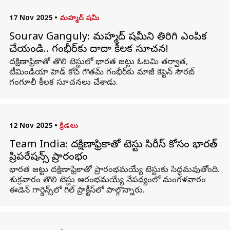
17 Nov 2025
•
మహ్మద్ షమీ
Sourav Ganguly: మహ్మద్ షమీని తిరిగి ఎంపిక
చేయండి.. గంభీర్‌కు దాదా కీలక సూచన!
దక్షిణాఫ్రికాతో తొలి టెస్టులో భారత జట్టు ఓటమి తర్వాత,
టీమిండియా హెడ్ కోచ్ గౌతమ్ గంభీర్‌కు మాజీ కెప్టెన్ సౌరబ్
గంగూలీ కీలక సూచనలు చేశాడు.
12 Nov 2025
•
క్రీడలు
Team India: దక్షిణాఫ్రికాతో టెస్టు సిరీస్ కోసం భారత్‌
ప్రిపరేషన్స్‌ ప్రారంభం
భారత జట్టు దక్షిణాఫ్రికాతో ప్రారంభమయ్యే టెస్టుకు సిద్ధమవుతోంది.
శుక్రవారం తొలి టెస్టు ఆరంభమయ్యే నేపథ్యంలో మంగళవారం
ఈడెన్‌ గార్డెన్స్‌లో గిల్‌ ప్రాక్టీస్‌లో పాల్గొన్నారు.