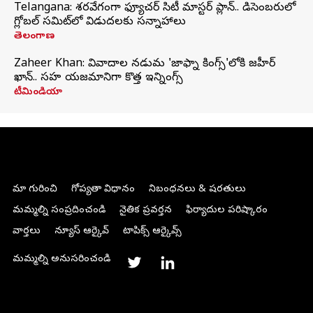
Telangana: శరవేగంగా ఫ్యూచర్ సిటీ మాస్టర్ ప్లాన్.. డిసెంబరులో
గ్లోబల్‌ సమిట్‌లో విడుదలకు సన్నాహాలు
తెలంగాణ
Zaheer Khan: వివాదాల నడుమ 'జాఫ్నా కింగ్స్'లోకి జహీర్
ఖాన్.. సహ యజమానిగా కొత్త ఇన్నింగ్స్
టీమిండియా
మా గురించి
గోప్యతా విధానం
నిబంధనలు & షరతులు
మమ్మల్ని సంప్రదించండి
నైతిక ప్రవర్తన
ఫిర్యాదుల పరిష్కారం
వార్తలు
న్యూస్ ఆర్కైవ్
టాపిక్స్ ఆర్కైవ్స్
మమ్మల్ని అనుసరించండి