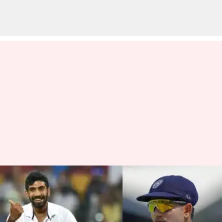
Team india: ఇంగ్లాండ్ టూర్‌కు
ముందు కీలక నిర్ణయం.. కెప్టెన్ ఎవరో
తేలేది ఆ రోజే!