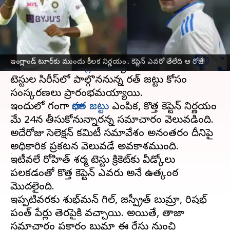
వ్రాసిన వారు
May 21, 2025
04:50 pm
Jayachandra Akuri
ఈ వార్తాకథనం ఏంటి
భారత టెస్టు జట్టుకు కొత్త అధ్యాయం మొదలవబోతోంది.
ఇంగ్లాండ్ టూర్‌కు ముందు కీలక నిర్ణయం.. కెప్టెన్ ఎవరో తేలేది ఆ రోజే!
జూన్ 20నుంచి
ఇంగ్లండ్
పర్యటనలో భాగంగా ఐదు
టెస్టుల సిరీస్‌లో పాల్గొననున్న భారత్ జట్టు కోసం
సంస్కరణలు ప్రారంభమయ్యాయి.
ఇందులో భాగంగా
భారత జట్టు
ఎంపిక, కొత్త కెప్టెన్ నిర్ణయం
మే 24న తీసుకోనున్నారన్న సమాచారం వెలువడింది.
అదేరోజు సెలెక్షన్ కమిటీ సమావేశం అనంతరం దీనిపై
అధికారిక ప్రకటన వెలువడే అవకాశముంది.
ఇటీవలే రోహిత్ శర్మ టెస్టు క్రికెట్‌కు వీడ్కోలు
పలకడంతో కొత్త కెప్టెన్ ఎవరు అనే ఉత్కంఠ
మొదలైంది.
ఇప్పటివరకు శుభ్‌మన్ గిల్, జస్ప్రీత్ బుమ్రా, రిషభ్
పంత్ పేర్లు తెరపైకి వచ్చాయి. అయితే, తాజా
సమాచారం ప్రకారం బుమ్రా ఈ రేసు నుంచి