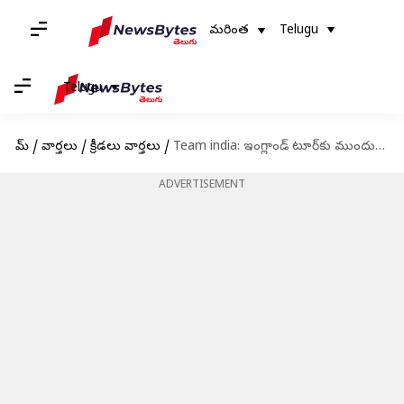
మరింత
Telugu
Telugu
హోమ్
/
వార్తలు
/
క్రీడలు వార్తలు
/
Team india: ఇంగ్లాండ్ టూర్‌కు ముందు కీలక నిర్ణయం.. కెప్టెన్ ఎవరో తేలేది ఆ రోజే!
ADVERTISEMENT