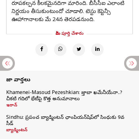
రూపకల్పన కీలకమైనదిగా మారింది. బీసీసీఐ ఎలాంటి
నిర్ణయం తీసుకుంటుందో చూడాలి. టెస్టు కెప్టెన్సీ
ఊహాగానాలకు మే 24న తెరపడనుంది.
మీరు పూర్తి చేశారు
తాజా వార్తలు
Khamenei-Masoud Pezeshkian: మొజ్తాబా ఖమేనీయేనా..?
చీకటి గదిలో భేటీపై కొత్త అనుమానాలు
ఇరాన్
Sindhu: ప్రపంచ బ్యాడ్మింటన్‌ ఛాంపియన్‌షిప్‌లో సింధుకు 9వ
సీడ్
బ్యాడ్మింటన్