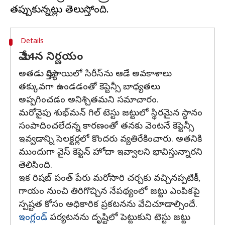
Details
మే 24న నిర్ణయం
అతడు పూర్తిస్థాయిలో సిరీస్‌ను ఆడే అవకాశాలు
తక్కువగా ఉండడంతో కెప్టెన్సీ బాధ్యతలు
అప్పగించడం అనిశ్చితమని సమాచారం.
మరోవైపు శుభ్‌మన్ గిల్ టెస్టు జట్టులో స్థిరమైన స్థానం
సంపాదించలేదన్న కారణంతో తనకు వెంటనే కెప్టెన్సీ
ఇవ్వడాన్ని సెలక్టర్లలో కొందరు వ్యతిరేకించారు. అతనికి
ముందుగా వైస్ కెప్టెన్‌ హోదా ఇవ్వాలని భావిస్తున్నారని
తెలిసింది.
ఇక రిషబ్ పంత్ పేరు మరోసారి చర్చకు వచ్చినప్పటికీ,
గాయం నుంచి తిరిగొచ్చిన నేపథ్యంలో జట్టు ఎంపికపై
స్పష్టత కోసం అధికారిక ప్రకటనను వేచిచూడాల్సిందే.
ఇంగ్లండ్
పర్యటనను దృష్టిలో పెట్టుకుని టెస్టు జట్టు