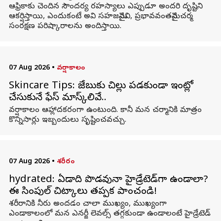
ఆఫ్రికాకు చెందిన సౌందర్య రహస్యాలు ఎప్పుడూ అందరి దృష్టిని
ఆకర్షిస్తాయి, ఎందుకంటే అవి సహజమైనవి, ప్రభావవంతమైన చర్మ
సంరక్షణ పరిష్కారాలను అందిస్తాయి.
07 Aug 2026
•
వర్షాకాలం
Skincare Tips: జేబుకు చిల్లు పడకుండా ఇంట్లో
చేసుకునే ఫేస్ మాస్క్‌లివే..
వర్షాకాలం ఆహ్లాదకరంగా ఉంటుంది. కానీ మన చర్మానికి మాత్రం
కొన్నిసార్లు ఇబ్బందులు సృష్టించవచ్చు.
07 Aug 2026
•
శరీరం
hydrated: ఏడాది పొడవునా హైడ్రేటెడ్‌గా ఉండాలా?
ఈ సింపుల్ చిట్కాలు తప్పక పాటించండి!
శరీరానికి నీరు అందడం చాలా ముఖ్యం, ముఖ్యంగా
ఎండాకాలంలో మన ఎనర్జీ లెవల్స్ తగ్గకుండా ఉండాలంటే హైడ్రేటెడ్