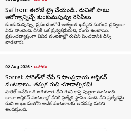
03 Aug 2026
•
ఆహారం
Saffron: ఈరోజే ట్రై చేయండి.. రుచితో పాటు
ఆరోగ్యాన్నిచ్చే కుంకుమపువ్వు రెసిపీలు
కుంకుమపువ్వు, ప్రపంచంలోనే అత్యంత ఖరీదైన సుగంధ ద్రవ్యంగా
పేరు పొందింది. దీనికి ఒక ప్రత్యేకమైన రుచి, రంగు ఉంటాయి.
ప్రపంచవ్యాప్తంగా వివిధ వంటకాల్లో రుచిని పెంచడానికి దీన్ని
వాడతారు.
02 Aug 2026
•
ఆహారం
Sorrel: సోరెల్‌తో చేసే 5 సాంప్రదాయ ఆఫ్రికన్
వంటకాలు.. తప్పక రుచి చూడాల్సినవి!
సారెల్ అనేది ఒక ఆకుకూర. దీని రుచి కాస్త పుల్లగా ఉంటుంది.
చాలా ఆఫ్రికన్ వంటకాల్లో దీనికి ప్రత్యేక స్థానం ఉంది. దీని ప్రత్యేకమైన
రుచి ఆ ఖండంలోని అనేక వంటకాలకు అదనపు రుచిని
అందిస్తుంది.