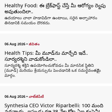
Healthy Food: ఈ బ్రేక్‌ఫాస్ట్ చేస్తే మీ ఆరోగ్యం రెట్టింపు
అవుతుందిలా..
ఉదయాలు చాలా హడావిడిగా ఉంటాయి, సరైన అల్పాహారం
తినడానికి సమయం దొరకదు.
06 Aug 2026
•
జీవితం
Health Tips: మీ మూడ్‌ను మార్చేది ఇదే..
సూర్యరశ్మిని వాడుకోండిలా..
సూర్యరశ్మి శక్తిని ఉపయోగించుకోవడం మీ మానసిక స్థితిని
(మూడ్) మరియు శ్రేయస్సును పెంచడానికి ఒక సమర్థవంతమైన
మార్గం.
06 Aug 2026
•
చాట్‌జీపీటీ
Synthesia CEO Victor Riparbelli: 100 మంది