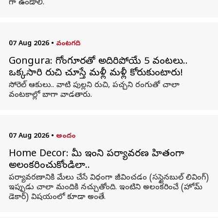
గా ఉండాలి.
07 Aug 2026
•
వంటగది
Gongura: గోంగూరతో అదిరిపోయే 5 వంటలు..
ఒక్కసారి రుచి చూస్తే మళ్లీ మళ్లీ కోరుకుంటారు!
సోరెల్ ఆకులు.. వాటి పుల్లని రుచి, పచ్చని రంగుతో చాలా
వంటకాల్లో బాగా వాడతారు.
07 Aug 2026
•
అందం
Home Decor: మీ ఇంటిని పర్యావరణ హితంగా
అలంకరించుకోండిలా..
పర్యావరణానికి మేలు చేసే విధంగా జీవించడం (సస్టైనబుల్ లివింగ్)
ఇప్పుడు చాలా మందికి నచ్చుతోంది. ఇంటిని అలంకరించే (హోమ్
డెకార్) విషయంలో కూడా అంతే.