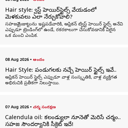
08 Aug 2026
•
అందం
Hair style: ట్విస్ట్ హెయిర్‌స్టైల్స్ వేయడంలో
మెళకువలు ఎలా నేర్చుకోవాలి?
సహజమైన జుట్టును ఇష్టపడేవారికి, ఆఫ్రికన్ ట్విస్ట్ హెయిర్ స్టైల్స్ అనేవి
ఎప్పుడూ ట్రెండింగ్‌లో ఉండే, రకరకాలుగా చేసుకోవడానికి వీలైన
ఒక మంచి ఎంపిక.
08 Aug 2026
•
అందం
Hair Style: పండుగలకు నచ్చే హెయిర్ స్టైల్స్ ఇవే..
ఆఫ్రికన్ హెయిర్ స్టైల్స్ ఎప్పుడూ వాళ్ల సంస్కృతికి, వాళ్ల వ్యక్తిగత
అభిరుచికి ప్రతీకగా నిలుస్తాయి.
07 Aug 2026
•
చర్మ సంరక్షణ
Calendula oil: కలండ్యులా నూనెతో మెరిసే చర్మం..
సహజ సౌందర్యానికి సీక్రెట్ ఇదే!