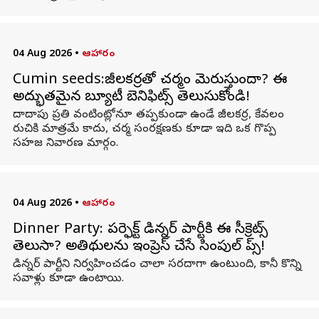
04 Aug 2026
•
ఆహారం
Cumin seeds:జీలకర్రతో చర్మం మెరుస్తుందా? ఈ
అద్భుతమైన బ్యూటీ బెనిఫిట్స్ తెలుసుకోండి!
దాదాపు ప్రతి వంటింట్లోనూ తప్పకుండా ఉండే జీలకర్ర, కేవలం
రుచికి మాత్రమే కాదు, చర్మ సంరక్షణకు కూడా ఇది ఒక గొప్ప
సహజ నివారణ మార్గం.
04 Aug 2026
•
ఆహారం
Dinner Party: పర్ఫెక్ట్ డిన్నర్ పార్టీకి ఈ సీక్రెట్స్
తెలుసా? అతిథులను ఇంప్రెస్ చేసే సింపుల్ టిప్స్!
డిన్నర్ పార్టీని నిర్వహించడం చాలా సరదాగా ఉంటుంది, కానీ కొన్ని
సవాళ్లు కూడా ఉంటాయి.