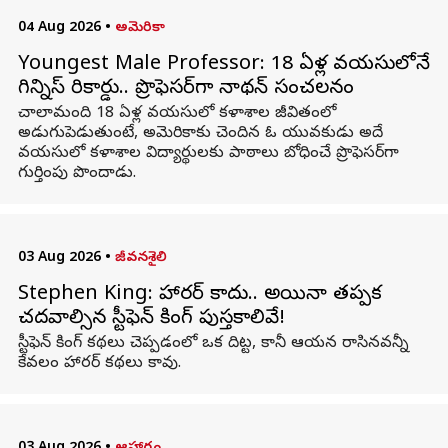
04 Aug 2026
•
అమెరికా
Youngest Male Professor: 18 ఏళ్ల వయసులోనే
గిన్నిస్ రికార్డు.. ప్రొఫెసర్‌గా నాథన్ సంచలనం
చాలామంది 18 ఏళ్ల వయసులో కళాశాల జీవితంలో
అడుగుపెడుతుంటే, అమెరికాకు చెందిన ఓ యువకుడు అదే
వయసులో కళాశాల విద్యార్థులకు పాఠాలు బోధించే ప్రొఫెసర్‌గా
గుర్తింపు పొందాడు.
03 Aug 2026
•
జీవనశైలి
Stephen King: హారర్ కాదు.. అయినా తప్పక
చదవాల్సిన స్టీఫెన్ కింగ్ పుస్తకాలివే!
స్టీఫెన్ కింగ్ కథలు చెప్పడంలో ఒక దిట్ట, కానీ ఆయన రాసినవన్నీ
కేవలం హారర్ కథలు కావు.