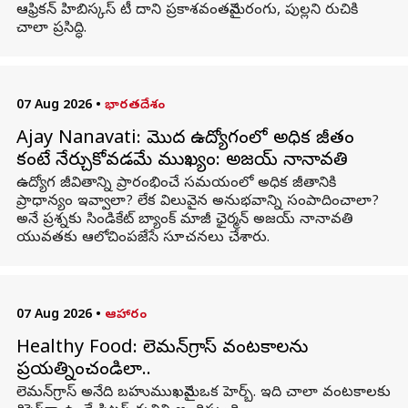
ఆఫ్రికన్ హిబిస్కస్ టీ దాని ప్రకాశవంతమైన రంగు, పుల్లని రుచికి
చాలా ప్రసిద్ధి.
07 Aug 2026
•
భారతదేశం
Ajay Nanavati: మొదటి ఉద్యోగంలో అధిక జీతం
కంటే నేర్చుకోవడమే ముఖ్యం: అజయ్ నానావతి
ఉద్యోగ జీవితాన్ని ప్రారంభించే సమయంలో అధిక జీతానికి
ప్రాధాన్యం ఇవ్వాలా? లేక విలువైన అనుభవాన్ని సంపాదించాలా?
అనే ప్రశ్నకు సిండికేట్ బ్యాంక్ మాజీ ఛైర్మన్ అజయ్ నానావతి
యువతకు ఆలోచింపజేసే సూచనలు చేశారు.
07 Aug 2026
•
ఆహారం
Healthy Food: లెమన్‌గ్రాస్ వంటకాలను
ప్రయత్నించండిలా..
లెమన్‌గ్రాస్ అనేది బహుముఖమైన ఒక హెర్బ్. ఇది చాలా వంటకాలకు