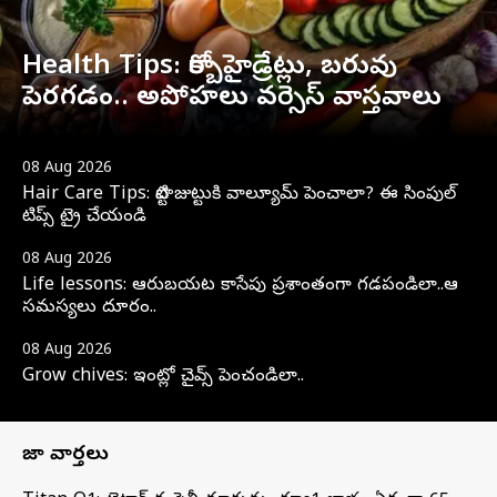
Health Tips: కార్బోహైడ్రేట్లు, బరువు
పెరగడం.. అపోహలు వర్సెస్ వాస్తవాలు
08 Aug 2026
Hair Care Tips: పొట్టి జుట్టుకి వాల్యూమ్ పెంచాలా? ఈ సింపుల్
టిప్స్‌ ట్రై చేయండి
08 Aug 2026
Life lessons: ఆరుబయట కాసేపు ప్రశాంతంగా గడపండిలా..ఆ
సమస్యలు దూరం..
08 Aug 2026
Grow chives: ఇంట్లో చైవ్స్ పెంచండిలా..
తాజా వార్తలు