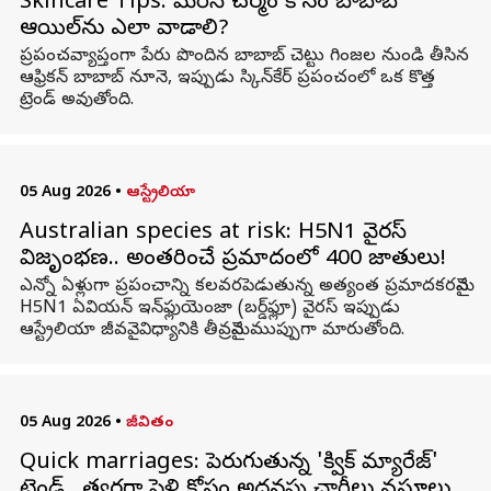
Skincare Tips: మెరిసే చర్మం కోసం బాబాబ్
ఆయిల్‌ను ఎలా వాడాలి?
ప్రపంచవ్యాప్తంగా పేరు పొందిన బాబాబ్ చెట్టు గింజల నుండి తీసిన
ఆఫ్రికన్ బాబాబ్ నూనె, ఇప్పుడు స్కిన్‌కేర్ ప్రపంచంలో ఒక కొత్త
ట్రెండ్ అవుతోంది.
05 Aug 2026
•
ఆస్ట్రేలియా
Australian species at risk: H5N1 వైరస్
విజృంభణ.. అంతరించే ప్రమాదంలో 400 జాతులు!
ఎన్నో ఏళ్లుగా ప్రపంచాన్ని కలవరపెడుతున్న అత్యంత ప్రమాదకరమైన
H5N1 ఏవియన్ ఇన్‌ఫ్లుయెంజా (బర్డ్‌ఫ్లూ) వైరస్ ఇప్పుడు
ఆస్ట్రేలియా జీవవైవిధ్యానికి తీవ్రమైన ముప్పుగా మారుతోంది.
05 Aug 2026
•
జీవితం
Quick marriages: పెరుగుతున్న 'క్విక్ మ్యారేజ్'
ట్రెండ్.. త్వరగా పెళ్లి కోసం అదనపు ఛార్జీలు వసూలు