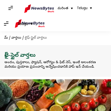
మరింత
Telugu
Telugu
హోమ్
/
వార్తలు
/
లైఫ్-స్టైల్ వార్తలు
లైఫ్-స్టైల్ వార్తలు
అందం, పుస్తకాలు, ఫ్యాషన్, ఆరోగ్యం & ఫిట్ నెస్, ఇంటి అలంకరణ
మరియు ప్రయాణ ప్రపంచాన్ని అన్వేషించడానికి హాప్ ఇన్ చేయండి.