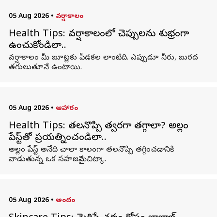
05 Aug 2026
•
వర్షాకాలం
Health Tips: వర్షాకాలంలో చెప్పులను శుభ్రంగా
ఉంచుకోండిలా..
వర్షాకాలం మీ బూట్లకు పీడకల లాంటిది. ఎప్పుడూ నీరు, బురద
తగులుతూనే ఉంటాయి.
05 Aug 2026
•
ఆహారం
Health Tips: తలనొప్పి త్వరగా తగ్గాలా? అల్లం
పేస్ట్‌తో ప్రయత్నించండిలా..
అల్లం పేస్ట్ అనేది చాలా కాలంగా తలనొప్పి తగ్గించడానికి
వాడుతున్న ఒక సహజమైన చిట్కా.
05 Aug 2026
•
అందం