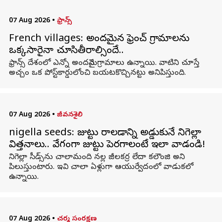
07 Aug 2026
•
ఫ్రాన్స్
French villages: అందమైన ఫ్రెంచ్ గ్రామాలను
ఒక్కసారైనా చూసితీరాల్సిందే..
ఫ్రాన్స్ దేశంలో ఎన్నో అందమైన గ్రామాలు ఉన్నాయి. వాటిని చూస్తే
అచ్చం ఒక పోస్ట్‌కార్డులోంచి బయటకొచ్చినట్టు అనిపిస్తుంది.
07 Aug 2026
•
జీవనశైలి
nigella seeds: జుట్టు రాలడాన్ని అడ్డుకునే నిగెల్లా
విత్తనాలు.. వేగంగా జుట్టు పెరగాలంటే ఇలా వాడండి!
నిగెల్లా సీడ్స్‌ను చాలామంది నల్ల జీలకర్ర లేదా కలౌంజి అని
పిలుస్తుంటారు. ఇవి చాలా ఏళ్లుగా ఆయుర్వేదంలో వాడుకలో
ఉన్నాయి.
07 Aug 2026
•
చర్మ సంరక్షణ