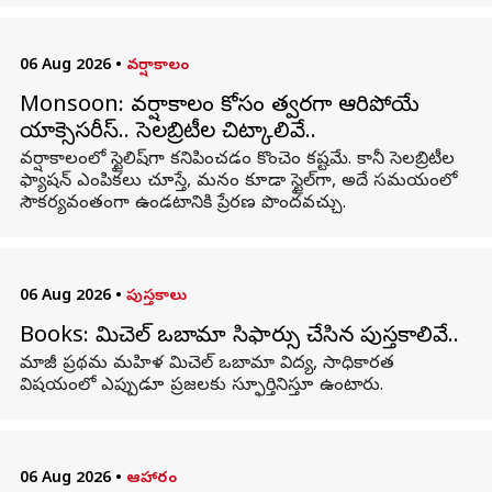
06 Aug 2026
•
వర్షాకాలం
Monsoon: వర్షాకాలం కోసం త్వరగా ఆరిపోయే
యాక్సెసరీస్.. సెలబ్రిటీల చిట్కాలివే..
వర్షాకాలంలో స్టైలిష్‌గా కనిపించడం కొంచెం కష్టమే. కానీ సెలబ్రిటీల
ఫ్యాషన్ ఎంపికలు చూస్తే, మనం కూడా స్టైల్‌గా, అదే సమయంలో
సౌకర్యవంతంగా ఉండటానికి ప్రేరణ పొందవచ్చు.
06 Aug 2026
•
పుస్తకాలు
Books: మిచెల్ ఒబామా సిఫార్సు చేసిన పుస్తకాలివే..
మాజీ ప్రథమ మహిళ మిచెల్ ఒబామా విద్య, సాధికారత
విషయంలో ఎప్పుడూ ప్రజలకు స్ఫూర్తినిస్తూ ఉంటారు.
06 Aug 2026
•
ఆహారం