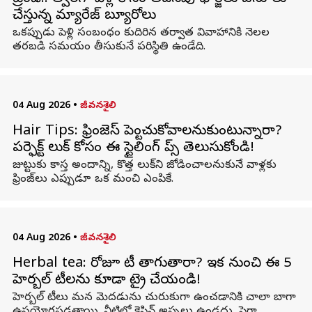
చేస్తున్న మ్యారేజ్ బ్యూరోలు
ఒకప్పుడు పెళ్లి సంబంధం కుదిరిన తర్వాత వివాహానికి నెలల
తరబడి సమయం తీసుకునే పరిస్థితి ఉండేది.
04 Aug 2026
•
జీవనశైలి
Hair Tips: ఫ్రింజెస్ పెట్టించుకోవాలనుకుంటున్నారా?
పర్ఫెక్ట్ లుక్ కోసం ఈ స్టైలింగ్ టిప్స్ తెలుసుకోండి!
జుట్టుకు కాస్త అందాన్ని, కొత్త లుక్‌ని జోడించాలనుకునే వాళ్లకు
ఫ్రింజ్‌లు ఎప్పుడూ ఒక మంచి ఎంపికే.
04 Aug 2026
•
జీవనశైలి
Herbal tea: రోజూ టీ తాగుతారా? ఇక నుంచి ఈ 5
హెర్బల్ టీలను కూడా ట్రై చేయండి!
హెర్బల్ టీలు మన మెదడును చురుకుగా ఉంచడానికి చాలా బాగా