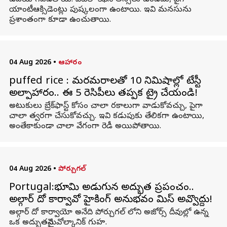
ఉపయోగపడతాయి. వీటిలో కెఫిన్ అస్సలు ఉండదు, పైగా
యాంటీఆక్సిడెంట్లు పుష్కలంగా ఉంటాయి. ఇవి మనసును
ప్రశాంతంగా కూడా ఉంచుతాయి.
04 Aug 2026
•
ఆహారం
puffed rice : మరమరాలతో 10 నిమిషాల్లో టేస్టీ
అల్పాహారం.. ఈ 5 రెసిపీలు తప్పక ట్రై చేయండి!
అటుకులు బ్రేక్‌ఫాస్ట్‌ కోసం చాలా రకాలుగా వాడుకోవచ్చు, పైగా
చాలా త్వరగా చేసుకోవచ్చు. ఇవి కడుపుకు తేలికగా ఉంటాయి,
అంతేకాకుండా చాలా వేగంగా రెడీ అయిపోతాయి.
04 Aug 2026
•
పోర్చుగల్
Portugal:భూమి అడుగున అద్భుత ప్రపంచం..
అల్గార్ దో కార్వావో హైకింగ్ అనుభవం మిస్ అవ్వొద్దు!
అల్గార్ దో కార్వాయో అనేది పోర్చుగల్ లోని అజోర్స్ దీవుల్లో ఉన్న
ఒక అద్భుతమైన వోల్కానిక్ గుహ.