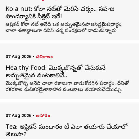
Kola nut: కోలా నట్‌తో మెరిసే చర్మం.. సహజ
సౌందర్యానికి సీక్రెట్ ఇదే!
ఆఫ్రికన్ కోలా నట్ అనేది ఒక అద్భుతమైన సహజసిద్ధమైన పదార్థం.
చాలా శతాబ్దాలుగా దీనిని చర్మ సంరక్షణలో వాడుతున్నారు.
07 Aug 2026
•
చలికాలం
Healthy Food: మొక్కజొన్నతో చేసుకునే
అద్భుతమైన వంటకాలివే..
మొక్కజొన్న అనేది చాలా రకాలుగా వాడుకోదగిన పదార్థం, దీనితో
రకరకాల రుచికరమైన శాకాహార వంటకాలు తయారుచేయొచ్చు.
07 Aug 2026
•
ఆహారం
Tea: ఆఫ్రికన్ మందారం టీ ఎలా తయారు చేయాలో
తెలుసా?