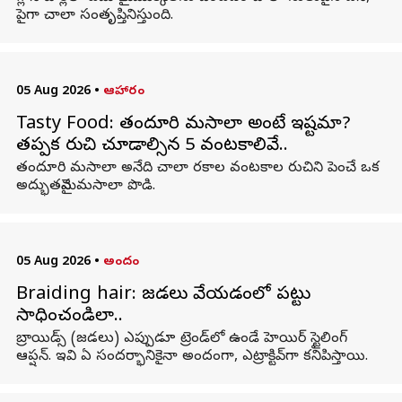
పైగా చాలా సంతృప్తినిస్తుంది.
05 Aug 2026
•
ఆహారం
Tasty Food: తందూరి మసాలా అంటే ఇష్టమా?
తప్పక రుచి చూడాల్సిన 5 వంటకాలివే..
తందూరి మసాలా అనేది చాలా రకాల వంటకాల రుచిని పెంచే ఒక
అద్భుతమైన మసాలా పొడి.
05 Aug 2026
•
అందం
Braiding hair: జడలు వేయడంలో పట్టు
సాధించండిలా..
బ్రాయిడ్స్ (జడలు) ఎప్పుడూ ట్రెండ్‌లో ఉండే హెయిర్ స్టైలింగ్
ఆప్షన్. ఇవి ఏ సందర్భానికైనా అందంగా, ఎట్రాక్టివ్‌గా కనిపిస్తాయి.