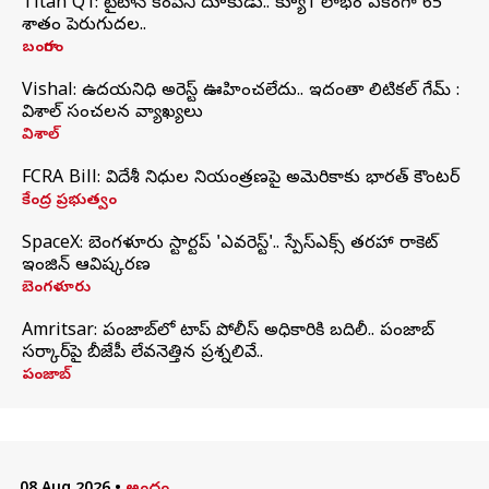
Titan Q1: టైటాన్ కంపెనీ దూకుడు.. క్యూ1 లాభం ఏకంగా 65
శాతం పెరుగుదల..
బంగారం
Vishal: ఉదయనిధి అరెస్ట్‌ ఊహించలేదు.. ఇదంతా పొలిటికల్ గేమ్ :
విశాల్ సంచలన వ్యాఖ్యలు
విశాల్
FCRA Bill: విదేశీ నిధుల నియంత్రణపై అమెరికాకు భారత్‌ కౌంటర్
కేంద్ర ప్రభుత్వం
SpaceX: బెంగళూరు స్టార్టప్‌ 'ఎవరెస్ట్'.. స్పేస్‌ఎక్స్ తరహా రాకెట్‌
ఇంజిన్‌ ఆవిష్కరణ
బెంగళూరు
Amritsar: పంజాబ్‌లో టాప్ పోలీస్ అధికారికి బదిలీ.. పంజాబ్
సర్కార్‌పై బీజేపీ లేవనెత్తిన ప్రశ్నలివే..
పంజాబ్