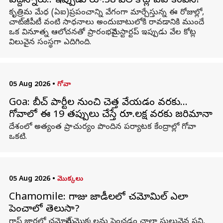
వద్దన్నారు.. ఇప్పుడు రూ.38 వేల కోట్ల ఏఐ కంపెనీ!
కృత్రిమ మేధ (ఏఐ)ప్రపంచాన్ని వేగంగా మార్చేస్తున్న ఈ రోజుల్లో,
చాట్‌జీపీటీ వంటి సాధనాలు అందుబాటులోకి రావడానికి ముందే
ఒక వినూత్న ఆలోచనతో ప్రారంభమైన స్టార్టప్ ఇప్పుడు వేల కోట్ల
విలువైన సంస్థగా ఎదిగింది.
05 Aug 2026
•
గోవా
Goa: బీచ్ పార్టీల నుంచి చెత్త వేయడం వరకు...
గోవాలో ఈ 19 తప్పులు చేస్తే రూ.లక్ష వరకు జరిమానా
దేశంలో అత్యంత ప్రాచుర్యం పొందిన పర్యాటక కేంద్రాల్లో గోవా
ఒకటి.
05 Aug 2026
•
మొక్కలు
Chamomile: గాజు జాడీలలో చమోమిల్ ఎలా
పెంచాలో తెలుసా?
గ్లాస్ జార్లలో చమోమైల్ మొక్కలను పెంచడం చాలా సులువైన పని,