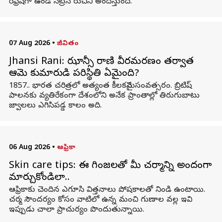
రిఫ్రెష్‌గా ఉండే సిట్రస్ రుచిని అందిస్తుంది.
07 Aug 2026
•
జీవితం
Jhansi Rani: ఝాన్సీ రాణి వీరమరణం తర్వాత
ఆమె కుమారుడి పరిస్థితి ఏమైంది?
1857.. భారత చరిత్రలో అత్యంత కీలకమైన సంవత్సరం. బ్రిటిష్‌
పాలనకు వ్యతిరేకంగా దేశంలోని అనేక ప్రాంతాల్లో తిరుగుబాటు
జ్వాలలు ఎగిసిపడ్డ కాలం అది.
06 Aug 2026
•
ఆఫ్రికా
Skin care tips: ఈ గింజలతో మీ చర్మాన్ని అందంగా
మార్చుకోండిలా..
ఆఫ్రికాకు చెందిన ఎగూసి విత్తనాలు పోషకాలతో నిండి ఉంటాయి.
చర్మ సౌందర్యం కోసం వాటిలో ఉన్న మంచి గుణాల వల్ల ఇవి
ఇప్పుడు చాలా ప్రాచుర్యం పొందుతున్నాయి.