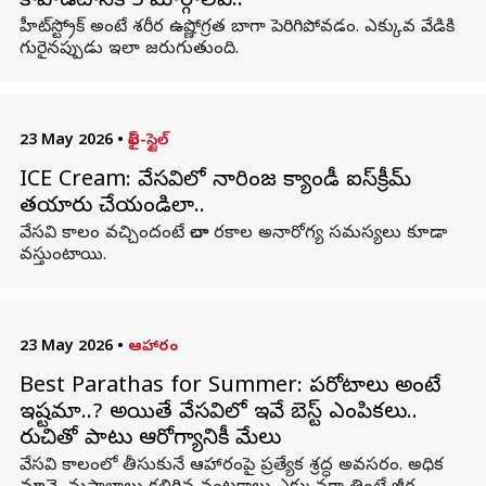
కాపాడటానికి 5 మార్గాలివే..
హీట్‌స్ట్రోక్ అంటే శరీర ఉష్ణోగ్రత బాగా పెరిగిపోవడం. ఎక్కువ వేడికి
గురైనప్పుడు ఇలా జరుగుతుంది.
23 May 2026
•
లైఫ్-స్టైల్
ICE Cream: వేసవిలో నారింజ క్యాండీ ఐస్‌క్రీమ్
తయారు చేయండిలా..
వేసవి కాలం వచ్చిందంటే చాలా రకాల అనారోగ్య సమస్యలు కూడా
వస్తుంటాయి.
23 May 2026
•
ఆహారం
Best Parathas for Summer: పరోటాలు అంటే
ఇష్టమా..? అయితే వేసవిలో ఇవే బెస్ట్ ఎంపికలు..
రుచితో పాటు ఆరోగ్యానికీ మేలు
వేసవి కాలంలో తీసుకునే ఆహారంపై ప్రత్యేక శ్రద్ధ అవసరం. అధిక