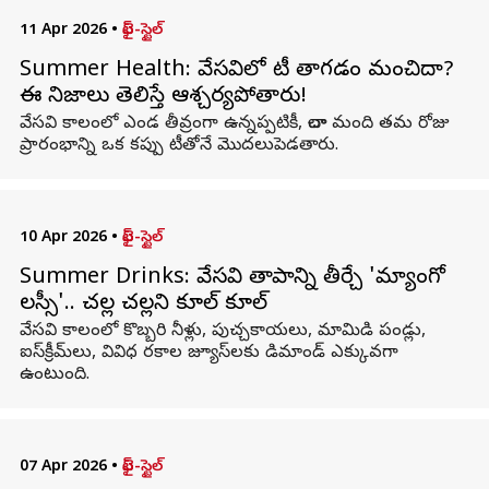
11 Apr 2026
•
లైఫ్-స్టైల్
Summer Health: వేసవిలో టీ తాగడం మంచిదా?
ఈ నిజాలు తెలిస్తే ఆశ్చర్యపోతారు!
వేసవి కాలంలో ఎండ తీవ్రంగా ఉన్నప్పటికీ, చాలా మంది తమ రోజు
ప్రారంభాన్ని ఒక కప్పు టీతోనే మొదలుపెడతారు.
10 Apr 2026
•
లైఫ్-స్టైల్
Summer Drinks: వేసవి తాపాన్ని తీర్చే 'మ్యాంగో
లస్సీ'.. చల్ల చల్లని కూల్ కూల్
వేసవి కాలంలో కొబ్బరి నీళ్లు, పుచ్చకాయలు, మామిడి పండ్లు,
ఐస్‌క్రీమ్‌లు, వివిధ రకాల జ్యూస్‌లకు డిమాండ్ ఎక్కువగా
ఉంటుంది.
07 Apr 2026
•
లైఫ్-స్టైల్