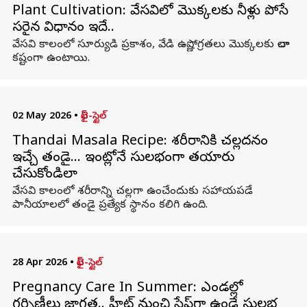
Plant Cultivation: వేసవిలో మొక్కలకు నీళ్లు పోసే
సరైన విధానం ఇదే..
వేసవి కాలంలో సూర్యుడి ప్రకాశం, వేడి ఉష్ణోగ్రతలు మొక్కలకు చాలా
కష్టంగా ఉంటాయి.
02 May 2026
•
లైఫ్-స్టైల్
Thandai Masala Recipe: శరీరానికి చల్లదనం
ఇచ్చే తండై… ఇంట్లోనే సులభంగా తయారు
చేసుకోండిలా
వేసవి కాలంలో శరీరాన్ని చల్లగా ఉంచేందుకు సహాయపడే
పానీయాలలో తండై ప్రత్యేక స్థానం కలిగి ఉంది.
28 Apr 2026
•
లైఫ్-స్టైల్
Pregnancy Care In Summer: ఎండల్లో
గర్భిణీలు జాగ్రత్త.. హీట్ నుంచి సేఫ్‌గా ఉండే సులభ