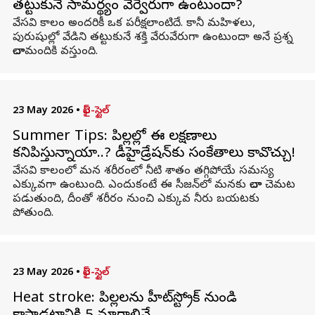
తట్టుకునే సామర్థ్యం వేర్వేరుగా ఉంటుందా?
వేసవి కాలం అందరికీ ఒక పరీక్షలాంటిదే. కానీ మహిళలు,
పురుషుల్లో వేడిని తట్టుకునే శక్తి వేరువేరుగా ఉంటుందా అనే ప్రశ్న
చాలామందికి వస్తుంది.
23 May 2026
•
లైఫ్-స్టైల్
Summer Tips: పిల్లల్లో ఈ లక్షణాలు
కనిపిస్తున్నాయా..? డీహైడ్రేషన్‌కు సంకేతాలు కావొచ్చు!
వేసవి కాలంలో మన శరీరంలో నీటి శాతం తగ్గిపోయే సమస్య
ఎక్కువగా ఉంటుంది. ఎందుకంటే ఈ సీజన్‌లో మనకు చాలా చెమట
పడుతుంది, దీంతో శరీరం నుంచి ఎక్కువ నీరు బయటకు
పోతుంది.
23 May 2026
•
లైఫ్-స్టైల్
Heat stroke: పిల్లలను హీట్‌స్ట్రోక్ నుండి