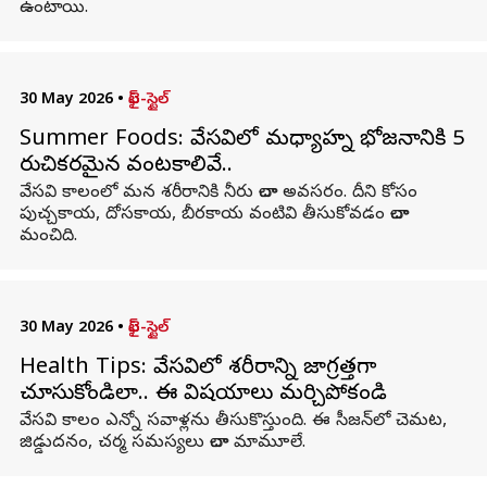
ఉంటాయి.
30 May 2026
•
లైఫ్-స్టైల్
Summer Foods: వేసవిలో మధ్యాహ్న భోజనానికి 5
రుచికరమైన వంటకాలివే..
వేసవి కాలంలో మన శరీరానికి నీరు చాలా అవసరం. దీని కోసం
పుచ్చకాయ, దోసకాయ, బీరకాయ వంటివి తీసుకోవడం చాలా
మంచిది.
30 May 2026
•
లైఫ్-స్టైల్
Health Tips: వేసవిలో శరీరాన్ని జాగ్రత్తగా
చూసుకోండిలా.. ఈ విషయాలు మర్చిపోకండి
వేసవి కాలం ఎన్నో సవాళ్లను తీసుకొస్తుంది. ఈ సీజన్‌లో చెమట,
జిడ్డుదనం, చర్మ సమస్యలు చాలా మామూలే.