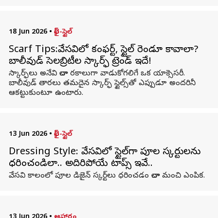
18 Jun 2026
•
లైఫ్-స్టైల్
Scarf Tips:వేసవిలో కంఫర్ట్, స్టైల్ రెండూ కావాలా?
బాలీవుడ్ సెలబ్రిటీల స్కార్ఫ్ ట్రెండ్ ఇదే!
స్కార్ఫ్‌లు అనేవి చాలా రకాలుగా వాడుకోగలిగే ఒక యాక్సెసరీ.
బాలీవుడ్ తారలు తమదైన స్కార్ఫ్ స్టైల్స్‌తో ఎప్పుడూ అందరినీ
ఆకట్టుకుంటూ ఉంటారు.
13 Jun 2026
•
లైఫ్-స్టైల్
Dressing Style: వేసవిలో స్టైల్‌గా పూల స్కర్టులను
ధరించండిలా.. అదిరిపోయే టాప్స్ ఇవే..
వేసవి కాలంలో పూల డిజైన్ స్కర్ట్‌లు ధరించడం చాలా మంచి ఎంపిక.
13 Jun 2026
•
ఆహారం