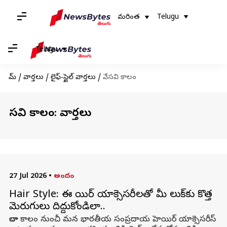
మరింత
Telugu
Telugu
హోమ్
/
వార్తలు
/
లైఫ్-స్టైల్ వార్తలు
/
వేసవి కాలం
వేసవి కాలం: వార్తలు
27 Jul 2026
•
అందం
Hair Style: ఈ హెయిర్ యాక్సెసరీలతో మీ లుక్‌కు కొత్త
మెరుగులు దిద్దుకోండిలా..
చాలా కాలం నుంచీ మన భారతీయ సంప్రదాయ హెయిర్ యాక్సెసరీస్