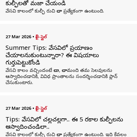
కుల్ఫీలతో మజా చేయండి
వేసవి కాలంలో కుల్ఫీ రుచి చాలా ప్రత్యేకంగా ఉంటుంది.
27 Mar 2026
•
లైఫ్-స్టైల్
Summer Tips: వేసవిలో ప్రయాణం
చేయాలనుకుంటున్నారా? ఈ విషయాలు
గుర్తుపెట్టుకోండి
వేసవి కాలం వచ్చిందంటే చాలు, చాలామంది తమ సెలవులను
ఆస్వాదించడానికి, వివిధ ప్రాంతాలను సందర్శించడానికి ప్లాన్
చేసుకుంటారు.
27 Mar 2026
•
లైఫ్-స్టైల్
Tips: వేసవిలో చల్లచల్లగా.. ఈ 5 రకాల కుల్ఫీలను
ఆస్వాదించండిలా..
వేసవి కాలంలో కుల్ఫీ రుచి చాలా ప్రత్యేకంగా ఉంటుంది. ఇది కేవలం