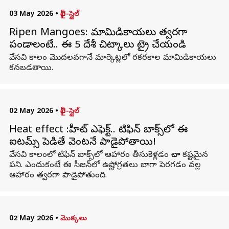
03 May 2026
•
లైఫ్-స్టైల్
Ripen Mangoes: మామిడికాయలు త్వరగా
పండాలంటే.. ఈ 5 దేశీ చిట్కాలు ట్రై చేయండి
వేసవి కాలం మొదలవగానే మార్కెట్లలో రకరకాల మామిడికాయలు
కనబడతాయి.
02 May 2026
•
లైఫ్-స్టైల్
Heat effect :హీట్ ఎఫెక్ట్‌.. టిఫిన్ బాక్స్‌లో ఈ
ఐటమ్స్ పెడితే వెంటనే పాడైపోతాయి!
వేసవి కాలంలో టిఫిన్ బాక్స్‌లో ఆహారం తీసుకెళ్లడం చాలా కష్టమైన
పని. ఎందుకంటే ఈ సీజన్‌లో ఉష్ణోగ్రతలు బాగా పెరగడం వల్ల
ఆహారం త్వరగా పాడైపోతుంది.
02 May 2026
•
మొక్కలు