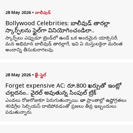
28 May 2026
•
బాలీవుడ్
Bollywood Celebrities: బాలీవుడ్ తారల్లా
స్కార్ఫ్‌లను స్టైల్‌గా వినియోగించండిలా..
స్కార్ఫ్‌లు ఎప్పుడూ ట్రెండ్‌లో ఉండే ఒక అందమైన యాక్సెసరీ.
మన అభిమాన బాలీవుడ్ తారల్లాగే, ఇవి ఏ దుస్తులకైనా మరింత
అందాన్ని తీసుకురాగలవు.
28 May 2026
•
లైఫ్-స్టైల్
Forget expensive AC: రూ.800 ఖర్చుతో ఇంట్లో
చల్లదనం.. వైరల్ అవుతున్న సింపుల్ ట్రిక్
ఎండలు రోజురోజుకూ పెరుగుతున్నాయి. చాలా ప్రాంతాల్లో ఉష్ణోగ్రతలు
40డిగ్రీల సెల్సియస్ దాటిపోవడంతో ప్రజలు తీవ్ర ఇబ్బందులు
పడుతున్నారు.