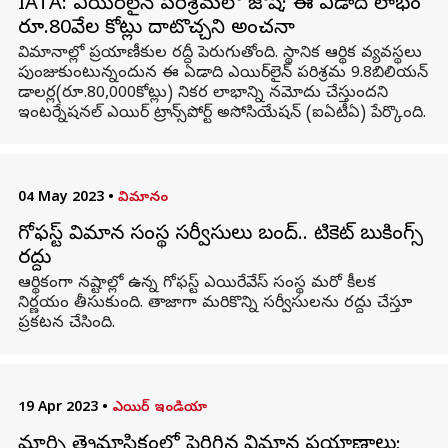
IATA: ఎయిర్‌లైన్ పరిశ్రమలో జోష్; ఈ ఏడాది లాభం
రూ.80వేల కోట్లు దాటొచ్చని అంచనా
విమానాల్లో ప్రయాణీకుల రద్దీ పెరుగుతోంది. స్థానిక ఆర్థిక వ్యవస్థలు
పుంజుకుంటున్నందున ఈ ఏడాది ఎయిర్‌లైన్ పరిశ్రమ 9.8బిలియన్
డాలర్ల(రూ.80,000కోట్లు) నికర లాభాన్ని నమోదు చేస్తుందని
ఇంటర్నేషనల్ ఎయిర్ ట్రాన్స్‌పోర్ట్ అసోసియేషన్ (ఐఏటీఏ) పేర్కొంది.
04 May 2023
•
విమానం
గోఫస్ట్ విమాన సంస్థ సర్వీసులు బంద్.. టికెట్ బుకింగ్స్
రద్దు
ఆర్థికంగా నష్టాల్లో ఉన్న గోఫస్ట్ ఎయిరేవేస్ సంస్థ మరో కీలక
నిర్ణయం తీసుకుంది. తాజాగా మరికొన్ని సర్వీసులను రద్దు చేస్తూ
ప్రకటన చేసింది.
19 Apr 2023
•
ఎయిర్ ఇండియా
మార్చి త్రైమాసికంలో పెరిగిన విమాన ప్రయాణాలు;