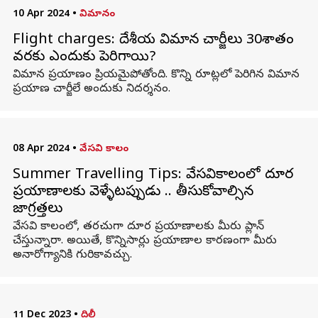
10 Apr 2024
•
విమానం
Flight charges: దేశీయ విమాన చార్జీలు 30శాతం
వరకు ఎందుకు పెరిగాయి?
విమాన ప్రయాణం ప్రియమైపోతోంది. కొన్ని రూట్లలో పెరిగిన విమాన
ప్రయాణ చార్జీలే అందుకు నిదర్శనం.
08 Apr 2024
•
వేసవి కాలం
Summer Travelling Tips: వేసవికాలంలో దూర
ప్రయాణాలకు వెళ్ళేటప్పుడు .. తీసుకోవాల్సిన
జాగ్రత్తలు
వేసవి కాలంలో, తరచుగా దూర ప్రయాణాలకు మీరు ప్లాన్
చేస్తున్నారా. అయితే, కొన్నిసార్లు ప్రయాణాల కారణంగా మీరు
అనారోగ్యానికి గురికావచ్చు.
11 Dec 2023
•
దిల్లీ