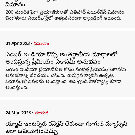
విమానం
200 మందికి పైగా ప్రయాణికులతో ఎతిహాద్ ఎయిర్‌వేస్ విమానం
బెంగళూరు ఎయిర్‌పోర్ట్‌లో అత్యవసరంగా ల్యాండింగ్ అయింది.
01 Apr 2023
•
విమానం
ఎయిర్ ఇండియా కొన్ని అంతర్జాతీయ మార్గాలలో
అందిస్తున్న ప్రీమియం ఎకానమీ అనుభవం
ఎయిర్ ఇండియా ప్రయాణీకుల కోసం సరికొత్త ప్రీమియం ఎకానమీ
అనుభవాన్ని పరిచయం చేసింది, మెరుగైన క్యాబిన్ ఉత్పత్తి,
విమానంలో సేవలను అందిస్తోంది, ఆన్-గ్రౌండ్ సౌకర్యాన్ని కూడా
అందిస్తుంది.
24 Mar 2023
•
గూగుల్
యాక్టివ్ ఇంటర్నెట్ కనెక్షన్ లేకుండా గూగుల్ మ్యాప్స్‌ని
ఇలా ఉపయోగించచ్చు