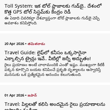
Toll System: ఇక టోల్ ప్లాజాలకు గుడ్‌బై.. దేశంలో
కొత్త GPS టోల్ సిస్టమ్‌కు కేంద్రం రెడీ
ఈ ఏడాది చివరికల్లా దేశవ్యాప్తంగా టోల్ ప్లాజాలకు గుడ్‌బై చెప్పే
అవకాశం కనిపిస్తోంది.
20 Apr 2026
•
తమిళనాడు
Travel Guide: లైఫ్‌లో కనీసం ఒక్కసారైనా
ఎక్కాల్సిన ట్రైన్లు ఇవే.. వీటిల్లో జర్నీ అద్భుతం!
రైలు ప్రయాణం అంటే చాలామందికి ఎంతో ఇష్టం. ముఖ్యంగా కిటికీ
పక్కన కూర్చొని బయట కనిపించే ప్రకృతి దృశ్యాలను ఆస్వాదిస్తే
మనసుకు ఒక ప్రత్యేకమైన ఆనందం కలుగుతుంది.
01 Apr 2026
•
జపాన్
Travel: పిల్లలతో కలిసి అందమైన రైలు ప్రయాణాలను