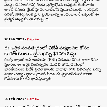
హైదరాబాద్‌లో ప్రయాణికుల కోసం తెలంగాణ రాష్ట్ర రోడ్డు రవాణా
సంస్థ (టీఎస్ఆర్‌టీసీ) రెండు ప్రత్యేకమైన ఆఫర్లను గురువారం
లాంఛ్ చేసింది. గ్రేటర్ హైదరాబాద్‌లోని ప్రయాణికులకు సరసమైన
ధరలో, సౌకర్యవంతమైన ప్రయాణాన్ని అందించాలనే లక్ష్యంతో ఈ
ప్రత్యేక ఆఫర్లను తీసుకొచ్చింది.
20 Feb 2023
•
విమానం
ఈ ఆర్ధిక సంవత్సరంలో విదేశీ పర్యటనల కోసం
భారతీయులు పెట్టిన ఖర్చు $10బిలియన్లు
రిజర్వ్ బ్యాంక్ ఆఫ్ ఇండియా (RBI) విడుదల చేసిన తాజా డేటా
ప్రకారం, ఈ ఆర్థిక సంవత్సరం మొదటి తొమ్మిది నెలల్లో
భారతీయులు విదేశీ ప్రయాణాలకు దాదాపు $10 బిలియన్లు ఖర్చు
పెట్టారు.రికార్డు స్థాయి ట్రావెల్ సీజన్ ఈ త్రైమాసికంలో కూడా
కొనసాగుతుందని భావిస్తున్నారు.
20 Feb 2023
•
విమానం