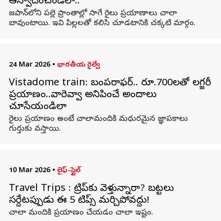
ఆస్వాదించండిలా..
జపాన్‌లోని పల్లె ప్రాంతాల్లో సాగే రైలు ప్రయాణాలు చాలా
బావుంటాయి. ఇవి పిల్లలతో కలిసి చూడటానికి చక్కటి మార్గం.
24 Mar 2026
•
భారతీయ రైల్వే
Vistadome train: బంపరాఫర్.. రూ.700లతో లగ్జరీ
ప్రయాణం..వారెవ్వా అనిపించే అందాలు
చూసేయండిలా
రైలు ప్రయాణం అంటే చాలామందికి మధురమైన జ్ఞాపకాలు
గుర్తుకు వస్తాయి.
10 Mar 2026
•
లైఫ్-స్టైల్
Travel Trips : ట్రిప్‌కు వెళ్తున్నారా? బట్టలు
సర్దేటప్పుడు ఈ 5 టిప్స్ మర్చిపోవద్దు!
చాలా మందికి ప్రయాణం చేయడం చాలా ఇష్టం.