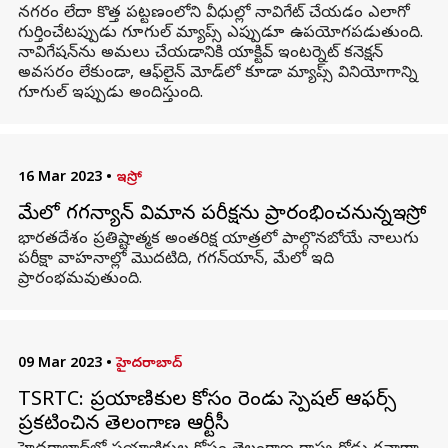
నగరం లేదా కొత్త పట్టణంలోని వీధుల్లో నావిగేట్ చేయడం ఎలాగో
గుర్తించేటప్పుడు గూగుల్ మ్యాప్స్ ఎప్పుడూ ఉపయోగపడుతుంది.
నావిగేషన్‌ను అమలు చేయడానికి యాక్టివ్ ఇంటర్నెట్ కనెక్షన్
అవసరం లేకుండా, ఆఫ్‌లైన్ మోడ్‌లో కూడా మ్యాప్స్ వినియోగాన్ని
గూగుల్ ఇప్పుడు అందిస్తుంది.
16 Mar 2023
•
ఇస్రో
మేలో గగన్యాన్ విమాన పరీక్షను ప్రారంభించనున్నఇస్రో
భారతదేశం ప్రతిష్టాత్మక అంతరిక్ష యాత్రలో పాల్గొనబోయే నాలుగు
పరీక్షా వాహనాల్లో మొదటిది, గగన్‌యాన్, మేలో ఇది
ప్రారంభమవుతుంది.
09 Mar 2023
•
హైదరాబాద్
TSRTC: ప్రయాణికుల కోసం రెండు స్పెషల్ ఆఫర్స్‌
ప్రకటించిన తెలంగాణ ఆర్టీసీ