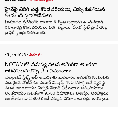
03 Feb 2023
•
హిమాచల్ ప్రదేశ్
హైవేపై విరిగి పడ్డ కొండచరియలు, చిక్కుకుపోయిన
53మంది ప్రయాణికులు
హిమాచల్‌ ప్రదేశ్‌లోని లాహౌల్ & స్పితి జిల్లాలోని తిండి-కిలాడ్
రహదారిపై కొండచరియలు విరిగి పడ్డాయి. దీంతో స్టేట్ హైవే-26పై
ట్రాఫిక్ స్తంభించిపోయింది.
13 Jan 2023
•
విమానం
NOTAMలో సమస్య వలన అమెరికా అంతటా
ఆగిపోయిన కొన్ని వేల విమానాలు
యునైటెడ్ స్టేట్స్ ఆఫ్ అమెరికాకు బుధవారం అనుకోని సంఘటన
ఎదురైంది. నోటీస్ టు ఎయిర్ మిషన్స్ (NOTAM) అనే వ్యవస్థ
వలన అంతరాయం ఏర్పడి వేలాది విమానాలు ఆగిపోయాయి.
అంతరాయం ఫలితంగా 9,700 విమానాలు ఆలస్యం అయ్యాయి,
అంతేకాకుండా 2,800 కంటే ఎక్కువ విమానాలు రద్దు అయ్యాయి.