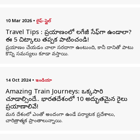
10 Mar 2026
•
లైఫ్-స్టైల్
Travel Tips : ప్రయాణంలో లగేజీ సేఫ్‌గా ఉండాలా?
ఈ 5 చిట్కాలు తప్పక పాటించండి!
ప్రయాణం చేయడం చాలా సరదాగా ఉంటుంది, కానీ దానితో పాటు
కొన్ని సమస్యలు కూడా వస్తాయి.
14 Oct 2024
•
ఇండియా
Amazing Train Journeys: ఒక్కసారి
చూడాల్సిందే.. భారతదేశంలో 10 అద్భుతమైన రైలు
ప్రయాణాలివే!
మన దేశంలో ఎంతో అందంగా ఉండే పర్యాటక ప్రదేశాలు,
చారిత్రాత్మక ప్రాంతాలున్నాయి.