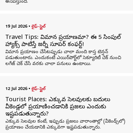
అనిపిస్తుంది.
19 Jul 2026
•
లైఫ్-స్టైల్
Travel Tips: విమాన ప్రయాణమా? ఈ 5 సింపుల్
హ్యాక్స్ పాటిస్తే జర్నీ సూపర్ కంఫర్ట్!
విమాన ప్రయాణం చేసేటప్పుడు చాలా మంది కాస్త టెన్షన్
పడుతుంటారు. ఎందుకంటే ఎయిర్‌పోర్ట్‌లో సెక్యూరిటీ చెక్ నుంచి
లగేజ్ చెక్ చేసే వరకు చాలా పనులు ఉంటాయి.
12 Jul 2026
•
లైఫ్-స్టైల్
Tourist Places: ఎక్కువ సెలవులకు బదులు
వీకెండ్లలో ప్రయాణించడానికి ప్రజలు ఎందుకు
ఇష్టపడుతున్నారు?
ఎక్కువ సెలవుల కంటే, ఇప్పుడు ప్రజలు వారాంతాల్లో (వీకెండ్స్‌లో)
ప్రయాణం చేయడానికి ఎక్కువగా ఇష్టపడుతున్నారు.