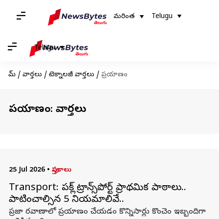
మరింత
Telugu
Telugu
హోమ్
/
వార్తలు
/
టెక్నాలజీ వార్తలు
/
ప్రయాణం
ప్రయాణం: వార్తలు
25 Jul 2026
•
పుస్తకాలు
Transport: పబ్లిక్ ట్రాన్స్‌పోర్ట్ ప్రాథమిక పాఠాలు..
పాటించాల్సిన 5 నియమాలివే..
ప్రజా రవాణాలో ప్రయాణం చేయడం కొన్నిసార్లు కొంచెం ఇబ్బందిగా