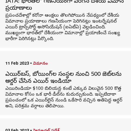
IATA: భారత్‌లో గణనీయంగా పెరిగిన దేశీయ విమాన
ప్రయాణాలు
ప్రపంచదేశాల్లో కరోనా ఆంక్షలు తొలగిపోయిన నేపథ్యంలో దేశీయ
విమానాల ప్రయాణాలు గణనీయంగా పెరిగినట్లు ఇంటర్నేషనల్
ఎయిర్ ట్రాన్స్‌పోర్ట్ అసోసియేషన్ (ఐఏటీఏ) వెల్లడించింది.
ముఖ్యంగా భారత్‌లో దేశీయంగా విమానాల్లో ప్రయాణించే సంఖ్య
భారీగా పెరిగినట్లు పేర్కొంది.
11 Feb 2023
•
విమానం
ఎయిర్‌బస్, బోయింగ్‌ల సంస్థల నుంచి 500 జెట్‌లను
ఆర్డర్‌ చేసిన ఎయిర్‌ ఇండియా
ఎయిరిండియా $100 బిలియన్ల కంటే ఎక్కువ విలువైన 500 కొత్త
విమానాల కోసం ఒక భారీ డీల్‌ను కుదుర్చుకుంది. ఇప్పటిదాకా
ప్రపంచంలో ఒక ఎయిర్‌లైన్ నుండి ఒకేసారి వచ్చిన అతిపెద్ద ఆర్డర్‌
అని, పరిశ్రమ వర్గాలు తెలిపాయి.