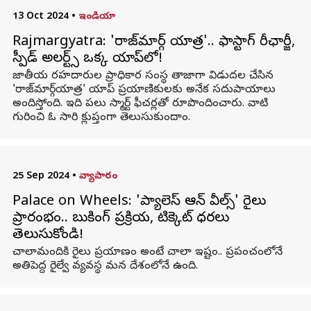
13 Oct 2024
•
ఇండియా
Rajmargyatra: 'రాజ్‌మార్గ్ యాత్ర'.. ఫాస్టాగ్ రీఛార్జీ,
స్పీడ్‌ అలర్ట్స్‌ ఒక్క యాప్‌లో!
జాతీయ రహదారుల ప్రాధికార సంస్థ తాజాగా విడుదల చేసిన
'రాజ్‌మార్గ్‌యాత్ర' యాప్‌ ప్రయాణికులకు అనేక సదుపాయాలు
అందిస్తోంది. ఇది పలు స్మార్ట్ ఫీచర్లతో రూపొందించారు. వాటి
గురించి ఓ సారి క్లుప్తంగా తెలుసుకుందాం.
25 Sep 2024
•
వ్యాపారం
Palace on Wheels: 'ప్యాలెస్ ఆన్ వీల్స్' రైలు
ప్రారంభం.. బుకింగ్ ప్రక్రియ, టిక్కెట్ ధరలు
తెలుసుకోండి!
చాలామందికి రైలు ప్రయాణం అంటే చాలా ఇష్టం.. ప్రపంచంలోనే
అతిపెద్ద రైల్వే వ్యవస్థ మన దేశంలోనే ఉంది.