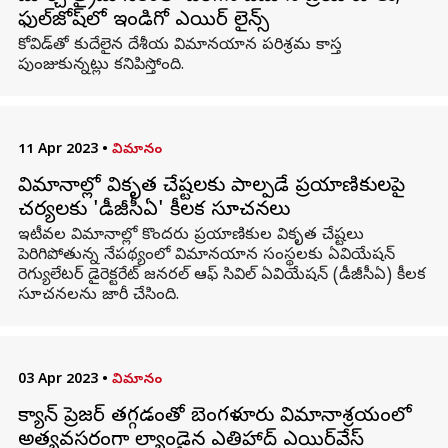
ఫుల్‌జోష్‌లో ఇండిగో ఎయిర్ లైన్స్
కోవిడ్‌తో కుదేలైన దేశీయ విమానయాన పరిశ్రమ కాస్త
పుంజుకున్నట్లు కనిపిస్తోంది.
11 Apr 2023
•
విమానం
విమానాల్లో వికృత చేష్టలకు పాల్పడే ప్రయాణికులపై
చర్యలకు 'డీజీసీఏ' కీలక సూచనలు
ఇటీవల విమానాల్లో కొందరు ప్రయాణికుల వికృత చేష్టలు
పెరిగిపోతున్న నేపథ్యంలో విమానయాన సంస్థలకు ఏవియేషన్
రెగ్యులేటర్ డైరెక్టరేట్ జనరల్ ఆఫ్ సివిల్ ఏవియేషన్ (డీజీసీఏ) కీలక
సూచనలను జారీ చేసింది.
03 Apr 2023
•
విమానం
క్యాబిన్ ప్రెజర్ తగ్గడంతో బెంగళూరు విమానాశ్రయంలో
అత్యవసరంగా ల్యాండైన ఎతిహాద్ ఎయిర్‌వేస్