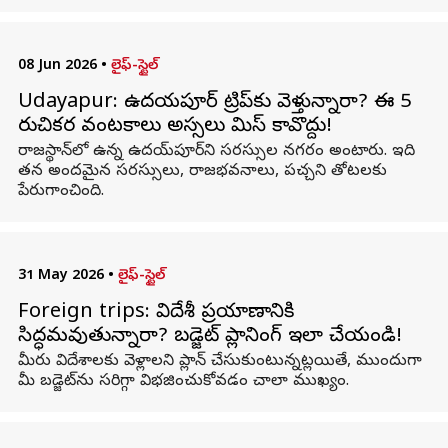
08 Jun 2026
•
లైఫ్-స్టైల్
Udayapur: ఉదయపూర్ ట్రిప్‌కు వెళ్తున్నారా? ఈ 5
రుచికర వంటకాలు అస్సలు మిస్ కావొద్దు!
రాజస్థాన్‌లో ఉన్న ఉదయ్‌పూర్‌ని సరస్సుల నగరం అంటారు. ఇది
తన అందమైన సరస్సులు, రాజభవనాలు, పచ్చని తోటలకు
పేరుగాంచింది.
31 May 2026
•
లైఫ్-స్టైల్
Foreign trips: విదేశీ ప్రయాణానికి
సిద్ధమవుతున్నారా? బడ్జెట్ ప్లానింగ్ ఇలా చేయండి!
మీరు విదేశాలకు వెళ్లాలని ప్లాన్ చేసుకుంటున్నట్లయితే, ముందుగా
మీ బడ్జెట్‌ను సరిగ్గా విభజించుకోవడం చాలా ముఖ్యం.