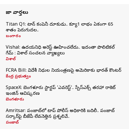
తాజా వార్తలు
Titan Q1: టైటాన్ కంపెనీ దూకుడు.. క్యూ1 లాభం ఏకంగా 65
శాతం పెరుగుదల..
బంగారం
Vishal: ఉదయనిధి అరెస్ట్‌ ఊహించలేదు.. ఇదంతా పొలిటికల్
గేమ్ : విశాల్ సంచలన వ్యాఖ్యలు
విశాల్
FCRA Bill: విదేశీ నిధుల నియంత్రణపై అమెరికాకు భారత్‌ కౌంటర్
కేంద్ర ప్రభుత్వం
SpaceX: బెంగళూరు స్టార్టప్‌ 'ఎవరెస్ట్'.. స్పేస్‌ఎక్స్ తరహా రాకెట్‌
ఇంజిన్‌ ఆవిష్కరణ
బెంగళూరు
Amritsar: పంజాబ్‌లో టాప్ పోలీస్ అధికారికి బదిలీ.. పంజాబ్
సర్కార్‌పై బీజేపీ లేవనెత్తిన ప్రశ్నలివే..
పంజాబ్