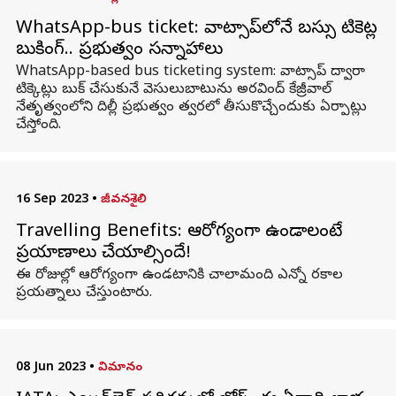
WhatsApp-bus ticket: వాట్సాప్‌లోనే బస్సు టికెట్ల
బుకింగ్.. ప్రభుత్వం సన్నాహాలు
WhatsApp-based bus ticketing system: వాట్సాప్ ద్వారా
టిక్కెట్లు బుక్ చేసుకునే వెసులుబాటును అరవింద్ కేజ్రీవాల్
నేతృత్వంలోని దిల్లీ ప్రభుత్వం త్వరలో తీసుకొచ్చేందుకు ఏర్పాట్లు
చేస్తోంది.
16 Sep 2023
•
జీవనశైలి
Travelling Benefits: ఆరోగ్యంగా ఉండాలంటే
ప్రయాణాలు చేయాల్సిందే!
ఈ రోజుల్లో ఆరోగ్యంగా ఉండటానికి చాలామంది ఎన్నో రకాల
ప్రయత్నాలు చేస్తుంటారు.
08 Jun 2023
•
విమానం