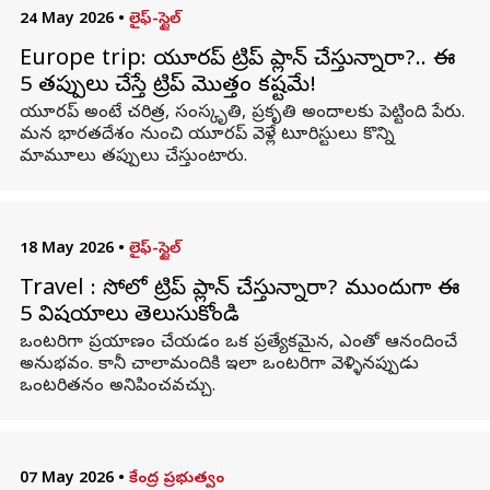
24 May 2026
•
లైఫ్-స్టైల్
Europe trip: యూరప్ ట్రిప్ ప్లాన్ చేస్తున్నారా?.. ఈ
5 తప్పులు చేస్తే ట్రిప్ మొత్తం కష్టమే!
యూరప్ అంటే చరిత్ర, సంస్కృతి, ప్రకృతి అందాలకు పెట్టింది పేరు.
మన భారతదేశం నుంచి యూరప్ వెళ్లే టూరిస్టులు కొన్ని
మామూలు తప్పులు చేస్తుంటారు.
18 May 2026
•
లైఫ్-స్టైల్
Travel : సోలో ట్రిప్ ప్లాన్ చేస్తున్నారా? ముందుగా ఈ
5 విషయాలు తెలుసుకోండి
ఒంటరిగా ప్రయాణం చేయడం ఒక ప్రత్యేకమైన, ఎంతో ఆనందించే
అనుభవం. కానీ చాలామందికి ఇలా ఒంటరిగా వెళ్ళినప్పుడు
ఒంటరితనం అనిపించవచ్చు.
07 May 2026
•
కేంద్ర ప్రభుత్వం