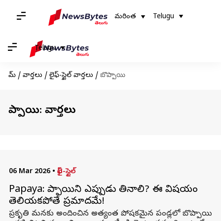
మరింత
Telugu
Telugu
హోమ్
/
వార్తలు
/
లైఫ్-స్టైల్ వార్తలు
/
బొప్పాయి
బొప్పాయి: వార్తలు
06 Mar 2026
•
లైఫ్-స్టైల్
Papaya: బొప్పాయిని ఎప్పుడు తినాలి? ఈ విషయం
తెలియకపోతే ప్రమాదమే!
ప్రకృతి మనకు అందించిన అత్యంత పోషకమైన పండ్లలో బొప్పాయి