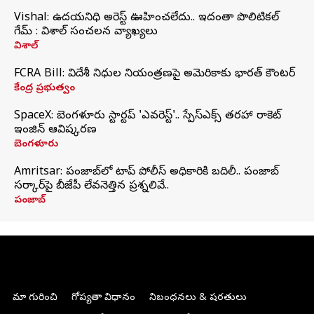
Vishal: ఉదయనిధి అరెస్ట్‌ ఊహించలేదు.. ఇదంతా పొలిటికల్
గేమ్ : విశాల్ సంచలన వ్యాఖ్యలు
విశాల్
FCRA Bill: విదేశీ నిధుల నియంత్రణపై అమెరికాకు భారత్‌ కౌంటర్
కేంద్ర ప్రభుత్వం
SpaceX: బెంగళూరు స్టార్టప్‌ 'ఎవరెస్ట్'.. స్పేస్‌ఎక్స్ తరహా రాకెట్‌
ఇంజిన్‌ ఆవిష్కరణ
బెంగళూరు
Amritsar: పంజాబ్‌లో టాప్ పోలీస్ అధికారికి బదిలీ.. పంజాబ్
సర్కార్‌పై బీజేపీ లేవనెత్తిన ప్రశ్నలివే..
పంజాబ్
మా గురించి
గోప్యతా విధానం
నిబంధనలు & షరతులు