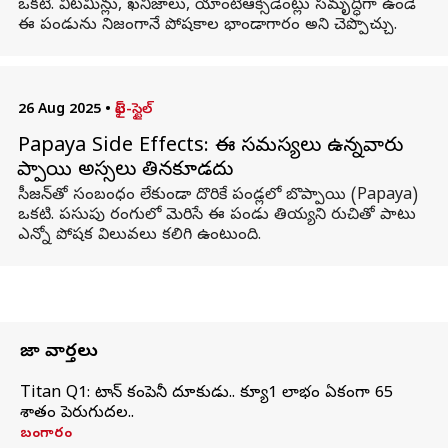
ఒకటి. విటమిన్లు, ఖనిజాలు, యాంటీఆక్సిడెంట్లు సమృద్ధిగా ఉండే
ఈ పండును నిజంగానే పోషకాల భాండాగారం అని చెప్పొచ్చు.
26 Aug 2025
•
లైఫ్-స్టైల్
Papaya Side Effects: ఈ సమస్యలు ఉన్నవారు
బొప్పాయి అస్సలు తినకూడదు
సీజన్‌తో సంబంధం లేకుండా దొరికే పండ్లలో బొప్పాయి (Papaya)
ఒకటి. పసుపు రంగులో మెరిసే ఈ పండు తియ్యని రుచితో పాటు
ఎన్నో పోషక విలువలు కలిగి ఉంటుంది.
తాజా వార్తలు
Titan Q1: టైటాన్ కంపెనీ దూకుడు.. క్యూ1 లాభం ఏకంగా 65
శాతం పెరుగుదల..
బంగారం