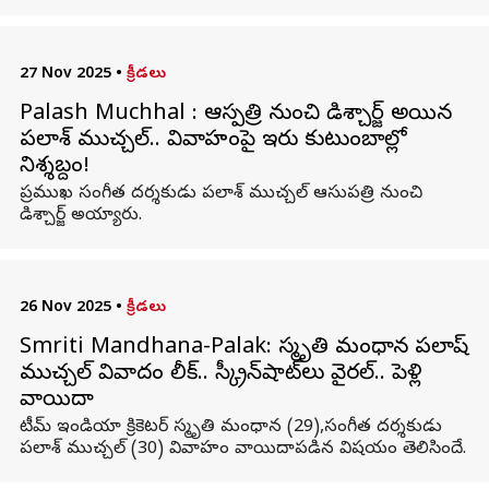
27 Nov 2025
•
క్రీడలు
Palash Muchhal : ఆస్పత్రి నుంచి డిశ్చార్జ్ అయిన
పలాశ్ ముచ్చల్.. వివాహంపై ఇరు కుటుంబాల్లో
నిశ్శబ్దం!
ప్రముఖ సంగీత దర్శకుడు పలాశ్ ముచ్చల్ ఆసుపత్రి నుంచి
డిశ్చార్జ్ అయ్యారు.
26 Nov 2025
•
క్రీడలు
Smriti Mandhana-Palak: స్మృతి మంధాన పలాష్
ముచ్చల్ వివాదం లీక్.. స్క్రీన్‌షాట్‌లు వైరల్‌.. పెళ్లి
వాయిదా
టీమ్ ఇండియా క్రికెటర్ స్మృతి మంధాన (29),సంగీత దర్శకుడు
పలాశ్ ముచ్చల్ (30) వివాహం వాయిదాపడిన విషయం తెలిసిందే.