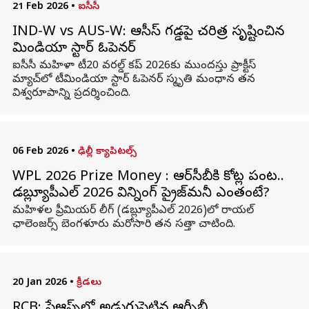
21 Feb 2026
•
ఐసీసీ
IND-W vs AUS-W: ఆసీస్ గడ్డపై చరిత్ర సృష్టించిన
టీమిండియా స్టార్ ఓపెనర్
ఐసీసీ మహిళా టీ20 వరల్డ్ కప్ 2026కు ముందస్తు ప్రాక్టీస్
మ్యాచ్‌లో టీమిండియా స్టార్ ఓపెనర్ స్మృతి మంధాన తన
విశ్వరూపాన్ని ప్రదర్శించింది.
06 Feb 2026
•
ఢిల్లీ క్యాపిటల్స్
WPL 2026 Prize Money : ఆర్‌సీబీకి కోట్ల పంట..
డబ్ల్యూపీఎల్‌ 2026 విన్నింగ్ ప్రైజ్‌మనీ ఎంతంటే?
మహిళల ప్రీమియర్ లీగ్‌ (డబ్ల్యూపీఎల్‌ 2026)లో రాయల్
ఛాలెంజర్స్ బెంగళూరు మరోసారి తన సత్తా చాటింది.
20 Jan 2026
•
క్రీడలు
RCB: ప్లేఆఫ్స్‌లో అడుగుపెట్టిన ఆర్సీబీ..