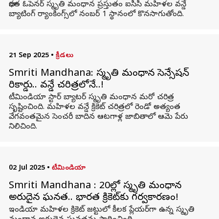
భారత ఓపెనర్ స్మృతి మంధాన ప్రస్తుతం ఐసీసీ మహిళల వన్డే
బ్యాటింగ్ ర్యాంకింగ్స్‌లో నంబర్ 1 స్థానంలో కొనసాగుతోంది.
21 Sep 2025
•
క్రీడలు
Smriti Mandhana: స్మృతి మంధాన సెన్సేషన్‌
రికార్డు.. వన్డే చరిత్రలోనే..!
టీమిండియా స్టార్ బ్యాటర్ స్మృతి మంధాన మరో చరిత్ర
సృష్టించింది. మహిళల వన్డే క్రికెట్ చరిత్రలో రెండో అత్యంత
వేగవంతమైన సెంచరీ బాదిన ఆటగాళ్ల జాబితాలో ఆమె పేరు
నిలిచింది.
02 Jul 2025
•
టీమిండియా
Smriti Mandhana : టీ20ల్లో స్మృతి మంధాన
అరుదైన ఘనత.. భారత క్రికెట్‌కు గర్వకారణం!
ఇండియా మహిళల క్రికెట్‌ జట్టులో కీలక ప్లేయర్‌గా ఉన్న స్మృతి