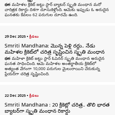
భారత మహిళల క్రికెట్ జట్టు స్టార్ బ్యాటర్ స్మృతి మంధాన మరో
చారిత్రక రికార్డు దిశగా దూసుకెళ్తోంది. ఆమెకు ఇప్పుడు ఓ అరుదైన
ఘనతకు కేవలం 62 పరుగుల దూరమే ఉంది.
29 Dec 2025
•
క్రీడలు
Smriti Mandhana: మొన్న పెళ్లి రద్దు.. నేడు
మహిళల క్రికెట్‌లో చరిత్ర సృష్టించిన స్మృతి మంధాన
భారత మహిళా క్రికెట్ జట్టు స్టార్ ఓపెనర్ స్మృతి మంధాన అరుదైన
ఘనత సాధించింది. ఆమె మహిళల అంతర్జాతీయ క్రికెట్‌లో
అత్యంత వేగంగా 10,000 ప‌రుగుల మైలురాయిని చేరుకున్న
ప్లేయర్‌గా చరిత్ర సృష్టించింది.
22 Dec 2025
•
క్రీడలు
Smriti Mandhana : టీ20 క్రికెట్లో చరిత్ర.. తొలి భారత
బ్యాటర్‌గా స్మృతి మంధాన రికార్డు