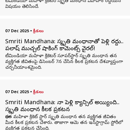
టీమిండియా మహిళా క్రికెటర్ స్మృతి మంధాన వివాహం రద్దయిన
విషయం తెలిసిందే.
07 Dec 2025
•
క్రీడలు
Smriti Mandhana: స్మృతి మంధానాతో పెళ్లి రద్దు..
పలాష్ ముచ్చల్ షాకింగ్ కామెంట్స్ వైరల్!
టీమిండియా మహిళా క్రికెటర్ సూపర్‌స్టార్‌ స్మృతి మంధాన తన
వ్యక్తిగత జీవితంపై డిసెంబర్ 7న చేసిన కీలక ప్రకటన దేశవ్యాప్తంగా
చర్చనీయాంశమైంది.
07 Dec 2025
•
క్రీడలు
Smriti Mandhana: నా పెళ్లి క్యాన్సిల్ అయ్యింది..
స్మృతి మంధాన కీలక ప్రకటన
భారత మహిళా క్రికెట్ స్టార్ స్మృతి మంధాన తన వ్యక్తిగత జీవితం
మీద కీలక ప్రకటన చేశారు. తాజాగా ఆమె తన ఇన్‌స్టాగ్రామ్ స్టోరీలో
వ్యక్తిగత ప్రకటన చేసింది.