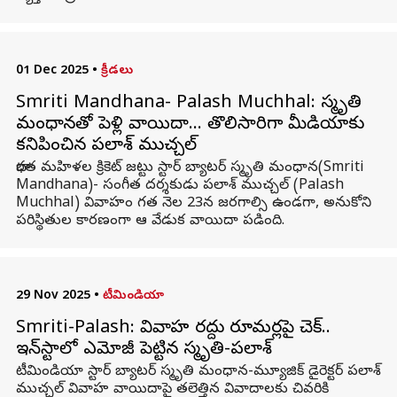
01 Dec 2025
•
క్రీడలు
Smriti Mandhana- Palash Muchhal: స్మృతి
మంధానతో పెళ్లి వాయిదా… తొలిసారిగా మీడియాకు
కనిపించిన పలాశ్‌ ముచ్చల్
భారత మహిళల క్రికెట్‌ జట్టు స్టార్‌ బ్యాటర్‌ స్మృతి మంధాన(Smriti
Mandhana)- సంగీత దర్శకుడు పలాశ్‌ ముచ్చల్ (Palash
Muchhal) వివాహం గత నెల 23న జరగాల్సి ఉండగా, అనుకోని
పరిస్థితుల కారణంగా ఆ వేడుక వాయిదా పడింది.
29 Nov 2025
•
టీమిండియా
Smriti-Palash: వివాహ రద్దు రూమర్లపై చెక్..
ఇన్‌స్టాలో ఎమోజీ పెట్టిన స్మృతి-పలాశ్
టీమిండియా స్టార్ బ్యాటర్ స్మృతి మంధాన-మ్యూజిక్ డైరెక్టర్ పలాశ్
ముచ్చల్ వివాహ వాయిదాపై తలెత్తిన వివాదాలకు చివరికి