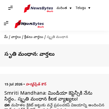
మరింత
Telugu
Telugu
హోమ్
/
వార్తలు
/
క్రీడలు వార్తలు
/
స్మృతి మంధాన
స్మృతి మంధాన: వార్తలు
15 Jul 2026
•
హర్మన్‌ప్రీత్ కౌర్
Smriti Mandhana: టీమిండియా కెప్టెన్సీకి నేను
సిద్ధం.. స్మృతి మంధాన కీలక వ్యాఖ్యలు!
భారత మహిళల క్రికెట్ జట్టుకు వన్డే ప్రపంచకప్‌ విజయాన్ని అందించిన