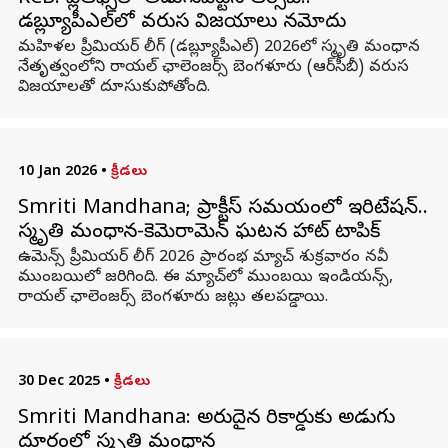
డబ్ల్యూపీఎల్‌లో వరుస విజయాలు నమోదు
మహిళల ప్రీమియర్ లీగ్ (డబ్ల్యూపీఎల్‌) 2026లో స్మృతి మంధాన
నేతృత్వంలోని రాయల్ ఛాలెంజర్స్ బెంగళూరు (ఆర్‌సీబీ) వ‌రుస
విజ‌యాల‌తో దూసుకుపోతోంది.
10 Jan 2026
•
క్రీడలు
Smriti Mandhana; ప్రాక్టీస్ సమయంలో ఇరిటేషన్‌..
స్మృతి మంధాన-కెమెరామెన్‌ ఘటన హాట్‌ టాపిక్
ఉమెన్స్ ప్రీమియర్ లీగ్‌ 2026 ప్రారంభ మ్యాచ్‌ శుక్రవారం నవీ
ముంబయిలో జరిగింది. ఈ మ్యాచ్‌లో ముంబయి ఇండియన్స్‌,
రాయల్‌ ఛాలెంజర్స్‌ బెంగళూరు జట్లు తలపడ్డాయి.
30 Dec 2025
•
క్రీడలు
Smriti Mandhana: అరుదైన రికార్డుకు అడుగు
దూరంలో స్మృతి మంధాన