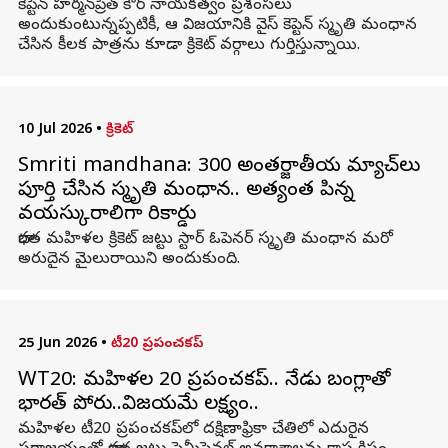
కెప్టెన్‌ హర్మన్‌ప్రీత్‌ కౌర్‌ నాయకత్వం ప్రశంసలు
అందుకుంటున్నప్పటికీ, ఆ విజయానికి వైస్‌ కెప్టెన్‌ స్మృతి మంధాన
చేసిన కీలక పాత్రను కూడా క్రికెట్‌ వర్గాలు గుర్తిస్తున్నాయి.
10 Jul 2026
•
క్రికెట్
Smriti mandhana: 300 అంతర్జాతీయ మ్యాచ్‌లు
పూర్తి చేసిన స్మృతి మంధాన.. అత్యంత పిన్న
వయస్కురాలిగా రికార్డు
భారత మహిళల క్రికెట్ జట్టు స్టార్ ఓపెనర్ స్మృతి మంధాన మరో
అరుదైన మైలురాయిని అందుకుంది.
25 Jun 2026
•
టీ20 ప్రపంచకప్‌
WT20: మహిళల టీ20 ప్రపంచకప్‌.. నేడు బంగ్లాతో
భారత్‌ పోరు..విజయమే లక్ష్యం..
మహిళల టీ20 ప్రపంచకప్‌లో దక్షిణాఫ్రికా చేతిలో ఎదురైన