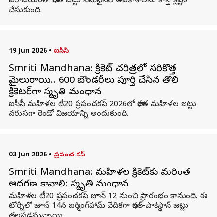
పరాజయంతో భారత జట్టు సెమీఫైనల్‌ అవకాశాలను కాస్త క్లిష్టం
చేసుకుంది.
19 Jun 2026
•
ఐసీసీ
Smriti Mandhana: క్రికెట్ చరిత్రలో సరికొత్త
మైలురాయి.. 600 బౌండరీలు పూర్తి చేసిన తొలి
క్రికెటర్‌గా స్మృతి మంధాన
ఐసీసీ మహిళల టీ20 ప్రపంచకప్ 2026లో భారత మహిళల జట్టు
వరుసగా రెండో విజయాన్ని అందుకుంది.
03 Jun 2026
•
ప్రపంచ కప్
Smriti Mandhana: మహిళల క్రికెట్‌కు మరింత
ఆదరణ కావాలి: స్మృతి మంధాన
మహిళల టీ20 ప్రపంచకప్ జూన్ 12 నుంచి ప్రారంభం కానుంది. ఈ
టోర్నీలో జూన్ 14న బర్మింగ్‌హామ్ వేదికగా భారత్-పాకిస్థాన్ జట్లు
తలపడనున్నాయి.