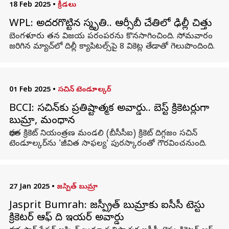
18 Feb 2025
•
క్రీడలు
WPL: అదరగొట్టిన స్మృతి.. ఆర్సీబీ చేతిలో ఢిల్లీ చిత్తు
బెంగళూరు తన విజయ పరంపరను కొనసాగించింది. సోమవారం
జరిగిన మ్యాచ్‌లో దిల్లీ క్యాపిటల్స్‌పై 8 వికెట్ల తేడాతో గెలుపొందింది.
01 Feb 2025
•
సచిన్ టెండూల్కర్
BCCI: సచిన్‌కు ప్రతిష్టాత్మక అవార్డు.. బెస్ట్ క్రికెటర్లుగా
బుమ్రా, మంధాన
భారత క్రికెట్ నియంత్రణ మండలి (బీసీసీఐ) క్రికెట్ దిగ్గజం సచిన్
టెండూల్కర్‌ను 'జీవిత సాఫల్య' పురస్కారంతో గౌరవించనుంది.
27 Jan 2025
•
జస్పిత్ బుమ్రా
Jasprit Bumrah: జస్ప్రీత్ బుమ్రాకు ఐసీసీ టెస్టు
క్రికెటర్ ఆఫ్ ది ఇయర్ అవార్డు