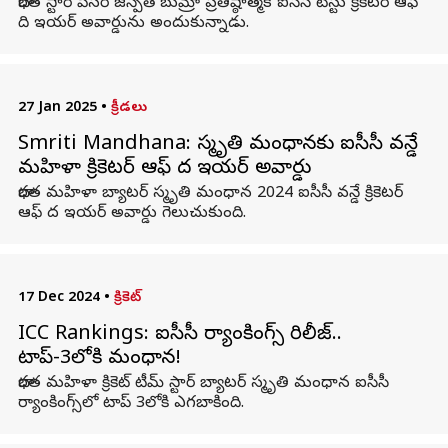
భారత స్టార్ పేసర్ జస్పిత్ బుమ్రా ప్రతిష్ఠాత్మక ఐసీసీ టెస్టు క్రికెటర్ ఆఫ్
ది ఇయర్ అవార్డును అందుకున్నాడు.
27 Jan 2025
•
క్రీడలు
Smriti Mandhana: స్మృతి మంధానకు ఐసీసీ వ‌న్డే
మ‌హిళా క్రికెట‌ర్ ఆఫ్ ద ఇయ‌ర్ అవార్డు
భారత మహిళా బ్యాటర్ స్మృతి మంధాన 2024 ఐసీసీ వన్డే క్రికెటర్
ఆఫ్ ద ఇయర్ అవార్డు గెలుచుకుంది.
17 Dec 2024
•
క్రికెట్
ICC Rankings: ఐసీసీ ర్యాంకింగ్స్ రిలీజ్..
టాప్-3లోకి మంధాన!
భారత మహిళా క్రికెట్ టీమ్‌ స్టార్ బ్యాటర్ స్మృతి మంధాన ఐసీసీ
ర్యాంకింగ్స్‌లో టాప్ 3లోకి ఎగబాకింది.