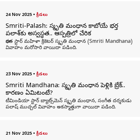
24 Nov 2025
•
క్రీడలు
Smriti-Palash: స్మృతి మంధాన కాబోయే భర్త
పలాశ్‌కు అస్వస్థత.. ఆస్పత్రిలో చేరిక
భారత స్టార్ మహిళా క్రికెటర్ స్మృతి మంధాన (Smriti Mandhana)
వివాహం మరోసారి వాయిదా పడింది.
23 Nov 2025
•
క్రీడలు
Smriti Mandhana: స్మృతి మంధాన పెళ్లికి బ్రేక్..
కారణం ఏమిటంటే?
టీమిండియా స్టార్ బ్యాట్స్‌మెన్ స్మృతి మంధాన, సంగీత దర్శకుడు
పలాష్ ముచ్చల్ వివాహం అకస్మాత్తుగా వాయిదా పడింది.
21 Nov 2025
•
క్రీడలు