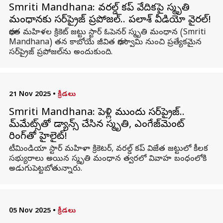
Smriti Mandhana: వరల్డ్‌ కప్‌ వేదికపై స్మృతి
మంధానకు సర్‌ప్రైజ్‌ ప్రపోజల్‌.. పలాశ్‌ వీడియో వైరల్‌!
భారత మహిళల క్రికెట్‌ జట్టు స్టార్‌ ఓపెనర్‌ స్మృతి మంధాన (Smriti
Mandhana) తన కాబోయే జీవిత భాగస్వామి నుంచి ప్రత్యేకమైన
సర్‌ప్రైజ్‌ ప్రపోజల్‌ను అందుకుంది.
21 Nov 2025
•
క్రీడలు
Smriti Mandhana: పెళ్లి ముందు సర్‌ప్రైజ్..
టీమ్‌మేట్స్‌తో డ్యాన్స్ చేసిన స్మృతి, ఎంగేజ్‌మెంట్
రింగ్‌తో హైలైట్!
టీమిండియా స్టార్ మహిళా క్రికెటర్, వరల్డ్ కప్ విజేత జట్టులో కీలక
సభ్యురాలు అయిన స్మృతి మంధాన త్వరలో వివాహ బంధంలోకి
అడుగుపెట్టబోతున్నారు.
05 Nov 2025
•
క్రీడలు