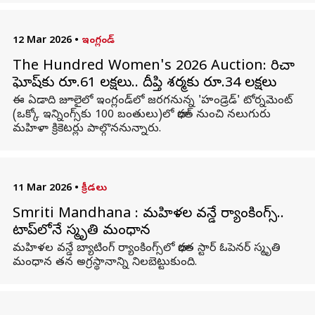
12 Mar 2026
•
ఇంగ్లండ్
The Hundred Women's 2026 Auction: రిచా
ఘోష్‌కు రూ.61 లక్షలు.. దీప్తి శర్మకు రూ.34 లక్షలు
ఈ ఏడాది జూలైలో ఇంగ్లండ్‌లో జరగనున్న 'హండ్రెడ్‌' టోర్నమెంట్‌
(ఒక్కో ఇన్నింగ్స్‌కు 100 బంతులు)లో భారత్‌ నుంచి నలుగురు
మహిళా క్రికెటర్లు పాల్గొననున్నారు.
11 Mar 2026
•
క్రీడలు
Smriti Mandhana : మహిళల వన్డే ర్యాంకింగ్స్‌..
టాప్‌లోనే స్మృతి మంధాన
మహిళల వన్డే బ్యాటింగ్‌ ర్యాంకింగ్స్‌లో భారత స్టార్ ఓపెనర్‌ స్మృతి
మంధాన తన అగ్రస్థానాన్ని నిలబెట్టుకుంది.