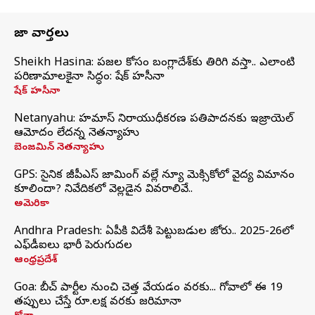
తాజా వార్తలు
Sheikh Hasina: ప్రజల కోసం బంగ్లాదేశ్‌కు తిరిగి వస్తా.. ఎలాంటి
పరిణామాలకైనా సిద్ధం: షేక్ హసీనా
షేక్ హసీనా
Netanyahu: హమాస్ నిరాయుధీకరణ ప్రతిపాదనకు ఇజ్రాయెల్
ఆమోదం లేదన్న నెతన్యాహు
బెంజమిన్ నెతన్యాహు
GPS: సైనిక జీపీఎస్ జామింగ్ వల్లే న్యూ మెక్సికోలో వైద్య విమానం
కూలిందా? నివేదికలో వెల్లడైన వివరాలివే..
అమెరికా
Andhra Pradesh: ఏపీకి విదేశీ పెట్టుబడుల జోరు.. 2025-26లో
ఎఫ్‌డీఐలు భారీ పెరుగుదల
ఆంధ్రప్రదేశ్
Goa: బీచ్ పార్టీల నుంచి చెత్త వేయడం వరకు... గోవాలో ఈ 19
తప్పులు చేస్తే రూ.లక్ష వరకు జరిమానా