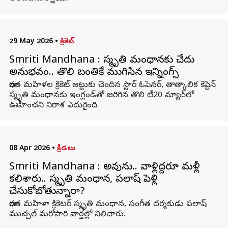
29 May 2026
•
క్రికెట్
Smriti Mandhana : స్మృతి మంధానకు చేదు
అనుభవం.. తొలి బంతికే ముగిసిన ఇన్నింగ్స్
భారత మహిళల క్రికెట్ జట్టుకు చెందిన స్టార్ ఓపెనర్, తాత్కాలిక కెప్టెన్
స్మృతి మంధానకు ఇంగ్లండ్‌తో జరిగిన తొలి టీ20 మ్యాచ్‌లో
ఊహించని నిరాశ ఎదురైంది.
08 Apr 2026
•
క్రీడలు
Smriti Mandhana : అవును.. వాళ్లిద్దరూ మళ్లీ
కలిశారు.. స్మృతి మంధాన, పలాష్ పెళ్లి
చేసుకోబోతున్నారా?
భారత మహిళా క్రికెటర్ స్మృతి మంధాన, సంగీత దర్శకుడు పలాష్
ముచ్చల్ మరోసారి వార్తల్లో నిలిచారు.