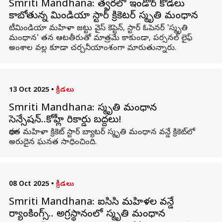
Smriti Mandhana: త్వరలో ఇండోర్ కోడలు
కాబోతున్న టీమిండియా స్టార్ క్రికెటర్ స్మృతి మంధాన
టీమిండియా మహిళా జట్టు వైస్ కెప్టెన్, స్టార్ ఓపెనర్ 'స్మృతి
మంధాన' తన ఆటతీరుతో మాత్రమే కాకుండా, పర్సనల్ లైఫ్
అంశాల వల్ల కూడా చర్చనీయాంశంగా మారుతున్నారు.
13 Oct 2025
•
క్రీడలు
Smriti Mandhana: స్మృతి మంధాన
సెన్సేషన్‌..కోహ్లీ రికార్డు బద్దలు!
భారత మహిళా క్రికెట్ స్టార్ బ్యాటర్ స్మృతి మంధాన వన్డే క్రికెట్‌లో
అరుదైన ఘనత సాధించింది.
08 Oct 2025
•
క్రీడలు
Smriti Mandhana: ఐసిసి మహిళల వన్డే
ర్యాంకింగ్స్‌.. అగ్రస్థానంలో స్మృతి మంధాన