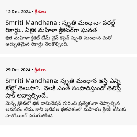
12 Dec 2024
•
క్రీడలు
Smriti Mandhana : స్మృతి మంధానా వరల్డ్
రికార్డు.. ఏకైక మహిళా క్రికెటర్‌గా ఘనత
భారత మహిళా క్రికెట్ టీమ్ వైస్ కెప్టెన్ స్మృతి మంధాన మరో
అద్భుతమైన రికార్డు నెలకొల్పింది.
29 Oct 2024
•
క్రీడలు
Smriti Mandhana: స్మృతి మంధాన ఆస్తి ఎన్ని
కోట్లో తెలుసా?.. నెలకి ఎంత సంపాదిస్తుందో తెలిస్తే
షాక్ అవ్వాల్సిందే..
మెన్స్ క్రికెట్‌లో భారత్ డామినేషన్ గురించి ప్రత్యేకంగా చెప్పాల్సిన
అవసరం లేదు. కానీ ఇటీవల భారతదేశంలో మహిళల క్రికెట్ టీమ్‌కు
ఫాలోయింగ్ పెరుగుతోంది.