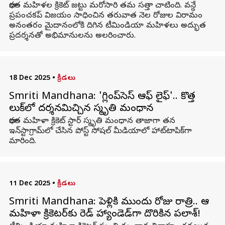
భారత మహిళల క్రికెట్‌ జట్టు మరోసారి తమ సత్తా చాటింది. వన్డే
ప్రపంచకప్‌ విజయం సాధించిన తరువాత నెల రోజుల విరామం
అనంతరం మైదానంలోకి దిగిన టీమిండియా మహిళలు అద్భుత
ప్రదర్శనతో అభిమానులను అలరించారు.
18 Dec 2025
•
క్రీడలు
Smriti Mandhana: 'గ్లింప్‌సెస్‌ ఆఫ్‌ లైఫ్‌'.. కొత్త
లుక్‌లో దర్శనమిచ్చిన స్మృతి మంధాన
భారత మహిళా క్రికెట్‌ స్టార్‌ స్మృతి మంధాన తాజాగా తన
ఇన్‌స్టాగ్రామ్‌లో చేసిన పోస్ట్‌ సోషల్‌ మీడియాలో హాట్‌టాపిక్‌గా
మారింది.
11 Dec 2025
•
క్రీడలు
Smriti Mandhana: పెళ్లికి ముందు రోజు రాత్రి.. ఆ
మహిళా క్రికెటర్‌కు రెడ్ హ్యాండెడ్‌గా దొరికిన పలాశ్‌!