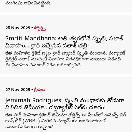
ముగింపు లభించినట్టైంది.
28 Nov 2025
•
స్పోర్ట్స్
Smriti Mandhana: అతి త్వరలోనే స్మృతి, పలాశ్
వివాహం... క్లారిటీ ఇచ్చేసిన పలాశ్ తల్లి!
భారత మహిళల క్రికెట్ జట్టు స్టార్ బ్యాటర్ స్మృతి మంధాన, మ్యూజిక్
డైరెక్టర్ పలాశ్ ముచ్చల్ వివాహం నిరవధికంగా వాయిదా పడింది.
ఈ వివాహం నవంబర్ 23న జరగాల్సినది.
27 Nov 2025
•
క్రీడలు
Jemimah Rodrigues: స్మృతి మంధానకు తోడుగా
నిలిచిన జెమీయా.. డబ్ల్యూబీబీఎల్‌కు దూరం!
భారత స్టార్ మహిళా క్రికెటర్ జెమీమా రోడ్రిగ్స్ ఈ సీజన్‌లో ఉమెన్స్ బిగ్
బాష్ లీగ్ (WBBL) మిగిలిన మ్యాచ్‌లకు అందుబాటులో
ఉండబోవడం ఖాయమైంది.