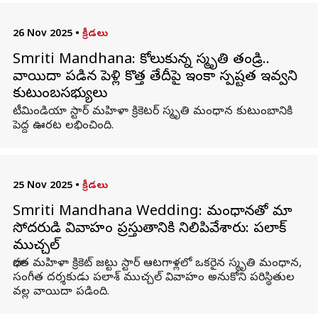
26 Nov 2025
•
క్రీడలు
Smriti Mandhana: కోలుకున్న స్మృతి తండ్రి..
వాయిదా పడిన పెళ్లి కొత్త తేదీపై ఇంకా స్పష్టత ఇవ్వని
కుటుంబసభ్యులు
టీమిండియా స్టార్ మహిళా క్రికెటర్ స్మృతి మంధాన కుటుంబానికి
పెద్ద ఊరట లభించింది.
25 Nov 2025
•
క్రీడలు
Smriti Mandhana Wedding: మంధానతో మా
సోదరుడి వివాహం ప్రస్తుతానికి నిలిపివేశారు: పలాక్‌
ముచ్చల్‌
భారత మహిళా క్రికెట్‌ జట్టు స్టార్‌ ఆటగాళ్లలో ఒకరైన స్మృతి మంధాన,
సంగీత దర్శకుడు పలాశ్ ముచ్చల్ వివాహం అనుకోని పరిస్థితుల
వల్ల వాయిదా పడింది.