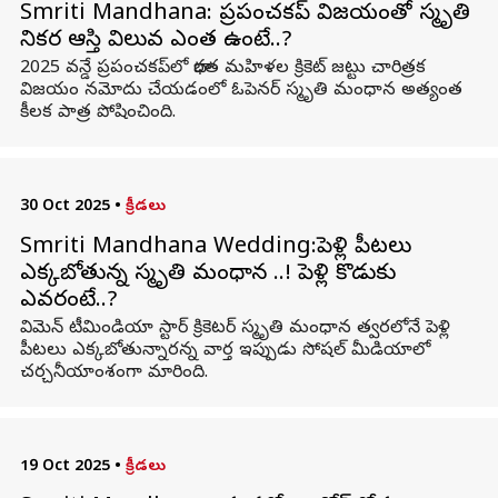
Smriti Mandhana: ప్రపంచకప్ విజయంతో స్మృతి
నికర ఆస్తి విలువ ఎంత ఉంటే..?
2025 వన్డే ప్రపంచకప్‌లో భారత మహిళల క్రికెట్ జట్టు చారిత్రక
విజయం నమోదు చేయడంలో ఓపెనర్ స్మృతి మంధాన అత్యంత
కీలక పాత్ర పోషించింది.
30 Oct 2025
•
క్రీడలు
Smriti Mandhana Wedding:పెళ్లి పీటలు
ఎక్కబోతున్న స్మృతి మంధాన ..! పెళ్లి కొడుకు
ఎవరంటే..?
విమెన్ టీమిండియా స్టార్ క్రికెటర్ స్మృతి మంధాన త్వరలోనే పెళ్లి
పీటలు ఎక్కబోతున్నారన్న వార్త ఇప్పుడు సోషల్ మీడియాలో
చర్చనీయాంశంగా మారింది.
19 Oct 2025
•
క్రీడలు