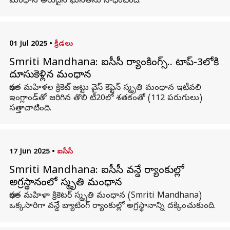
మంధాన అరుదైన ఘనతను సాధించింది.
01 Jul 2025
•
క్రీడలు
Smriti Mandhana: ఐసీసీ ర్యాంకింగ్స్‌.. టాప్-3లోకి
దూసుకెళ్లిన మంధాన
భారత మహిళల క్రికెట్ జట్టు వైస్ కెప్టెన్‌ స్మృతి మంధాన ఇటీవలి
ఇంగ్లాండ్‌తో జరిగిన తొలి టీ20లో శతకంతో (112 పరుగులు)
సత్తాచాటింది.
17 Jun 2025
•
ఐసీసీ
Smriti Mandhana: ఐసీసీ వన్డే ర్యాంకుల్లో
అగ్రస్థానంలో స్మృతి మంధాన
భారత మహిళా క్రికెటర్ స్మృతి మంధాన (Smriti Mandhana)
ఒక్కసారిగా వన్డే బ్యాటింగ్ ర్యాంకుల్లో అగ్రస్థానాన్ని దక్కించుకుంది.