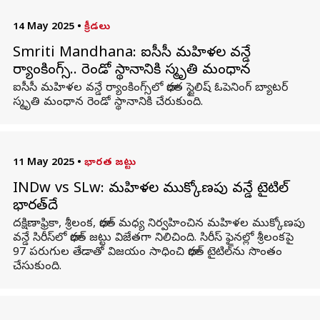
14 May 2025
•
క్రీడలు
Smriti Mandhana: ఐసీసీ మహిళల వన్డే
ర్యాంకింగ్స్‌.. రెండో స్థానానికి స్మృతి మంధాన
ఐసీసీ మహిళల వన్డే ర్యాంకింగ్స్‌లో భారత స్టైలిష్ ఓపెనింగ్ బ్యాటర్
స్మృతి మంధాన రెండో స్థానానికి చేరుకుంది.
11 May 2025
•
భారత జట్టు
INDw vs SLw: మహిళల ముక్కోణపు వన్డే టైటిల్
భారత్‌దే
దక్షిణాఫ్రికా, శ్రీలంక, భారత్ మధ్య నిర్వహించిన మహిళల ముక్కోణపు
వన్డే సిరీస్‌లో భారత్ జట్టు విజేతగా నిలిచింది. సిరీస్ ఫైనల్లో శ్రీలంకపై
97 పరుగుల తేడాతో విజయం సాధించి భారత్ టైటిల్‌ను సొంతం
చేసుకుంది.