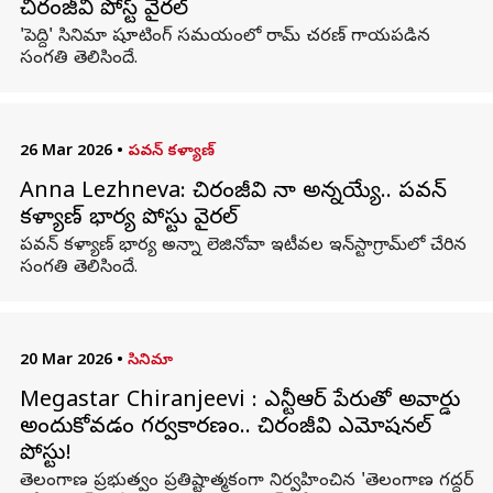
చిరంజీవి పోస్ట్ వైరల్
'పెద్ది' సినిమా షూటింగ్ సమయంలో రామ్ చరణ్ గాయపడిన
సంగతి తెలిసిందే.
26 Mar 2026
•
పవన్ కళ్యాణ్
Anna Lezhneva: చిరంజీవి నా అన్నయ్యే.. పవన్
కళ్యాణ్ భార్య పోస్టు వైరల్
పవన్ కళ్యాణ్ భార్య అన్నా లెజినోవా ఇటీవల ఇన్‌స్టాగ్రామ్‌లో చేరిన
సంగతి తెలిసిందే.
20 Mar 2026
•
సినిమా
Megastar Chiranjeevi : ఎన్టీఆర్ పేరుతో అవార్డు
అందుకోవడం గర్వకారణం.. చిరంజీవి ఎమోషనల్
పోస్టు!
తెలంగాణ ప్రభుత్వం ప్రతిష్టాత్మకంగా నిర్వహించిన 'తెలంగాణ గద్దర్