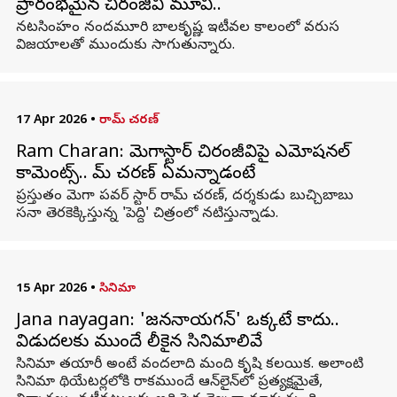
ప్రారంభమైన చిరంజీవి మూవీ..
నటసింహం నందమూరి బాలకృష్ణ ఇటీవల కాలంలో వరుస
విజయాలతో ముందుకు సాగుతున్నారు.
17 Apr 2026
•
రామ్ చరణ్
Ram Charan: మెగాస్టార్ చిరంజీవిపై ఎమోషనల్
కామెంట్స్.. రామ్ చరణ్ ఏమన్నాడంటే
ప్రస్తుతం మెగా పవర్ స్టార్ రామ్ చరణ్, దర్శకుడు బుచ్చిబాబు
సనా తెరకెక్కిస్తున్న 'పెద్ది' చిత్రంలో నటిస్తున్నాడు.
15 Apr 2026
•
సినిమా
Jana nayagan: 'జననాయగన్‌' ఒక్కటే కాదు..
విడుదలకు ముందే లీకైన సినిమాలివే
సినిమా తయారీ అంటే వందలాది మంది కృషి కలయిక. అలాంటి
సినిమా థియేటర్లలోకి రాకముందే ఆన్‌లైన్‌లో ప్రత్యక్షమైతే,