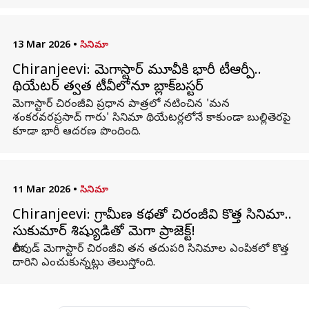
13 Mar 2026
•
సినిమా
Chiranjeevi: మెగాస్టార్ మూవీకి భారీ టీఆర్పీ..
థియేటర్ తర్వాత టీవీలోనూ బ్లాక్‌బస్టర్
మెగాస్టార్ చిరంజీవి ప్రధాన పాత్రలో నటించిన 'మన
శంకరవరప్రసాద్ గారు' సినిమా థియేటర్లలోనే కాకుండా బుల్లితెరపై
కూడా భారీ ఆదరణ పొందింది.
11 Mar 2026
•
సినిమా
Chiranjeevi: గ్రామీణ కథతో చిరంజీవి కొత్త సినిమా..
సుకుమార్ శిష్యుడితో మెగా ప్రాజెక్ట్!
టాలీవుడ్ మెగాస్టార్ చిరంజీవి తన తదుపరి సినిమాల ఎంపికలో కొత్త
దారిని ఎంచుకున్నట్లు తెలుస్తోంది.