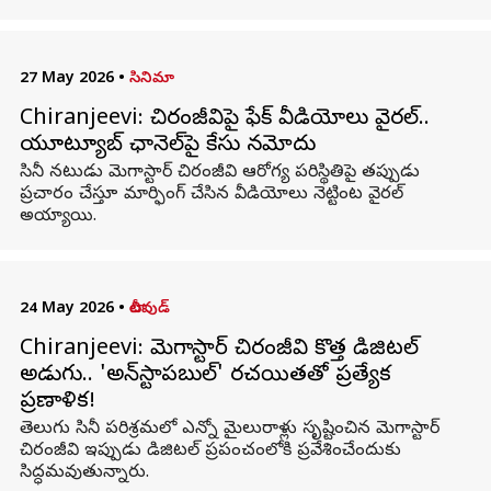
27 May 2026
•
సినిమా
Chiranjeevi: చిరంజీవిపై ఫేక్‌ వీడియోలు వైరల్‌..
యూట్యూబ్‌ ఛానెల్‌పై కేసు నమోదు
సినీ నటుడు మెగాస్టార్ చిరంజీవి ఆరోగ్య పరిస్థితిపై తప్పుడు
ప్రచారం చేస్తూ మార్ఫింగ్‌ చేసిన వీడియోలు నెట్టింట వైరల్
అయ్యాయి.
24 May 2026
•
టాలీవుడ్
Chiranjeevi: మెగాస్టార్ చిరంజీవి కొత్త డిజిటల్
అడుగు.. 'అన్‌స్టాపబుల్' రచయితతో ప్రత్యేక
ప్రణాళిక!
తెలుగు సినీ పరిశ్రమలో ఎన్నో మైలురాళ్లు సృష్టించిన మెగాస్టార్
చిరంజీవి ఇప్పుడు డిజిటల్ ప్రపంచంలోకి ప్రవేశించేందుకు
సిద్ధమవుతున్నారు.