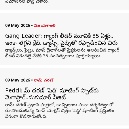
ఎమోషనల్ పోస్ట్ చేశారు.
09 May 2026
•
విజయశాంతి
Gang Leader: గ్యాంగ్ లీడర్ మూవీకి 35 ఏళ్లు..
ఇంకా తగ్గని క్రేజ్‌..డ్యాన్స్‌, ఫైట్స్‌తో రఫ్ఫాడించిన చిరు
డ్యాన్స్‌లు, ఫైట్లు, మాస్‌ డైలాగ్‌లతో ప్రేక్షకులను అలరించిన గ్యాంగ్
లీడర్ విడుదలై నేటికి 35 సంవత్సరాలు పూర్తయ్యాయి.
09 May 2026
•
రామ్ చరణ్
Peddi: రామ్ చరణ్ 'పెద్ది' షూటింగ్ స్పాట్‌కు
మెగాస్టార్..సుకుమార్ విజిట్
రామ్ చరణ్ ప్రధాన పాత్రలో, బుచ్చిబాబు సానా దర్శకత్వంలో
రూపొందుతున్న మాస్ యాక్షన్ చిత్రం 'పెద్ది' షూటింగ్ ప్రస్తుతం
వేగంగా కొనసాగుతోంది.