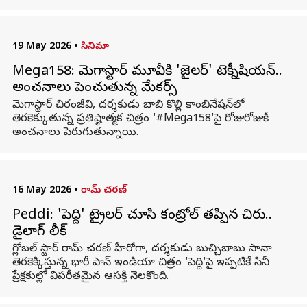
19 May 2026
•
సినిమా
Mega158: మెగాస్టార్ మూవీకి 'జైలర్' టెక్నీషియన్..
అంచనాలు పెంచుతున్న మేకర్స్
మెగాస్టార్ చిరంజీవి, దర్శకుడు బాబి కొల్లి కాంబినేషన్‌లో
తెరకెక్కుతున్న ప్రతిష్ఠాత్మక చిత్రం '#Mega158'పై రోజురోజుకీ
అంచనాలు పెరుగుతున్నాయి.
16 May 2026
•
రామ్ చరణ్
Peddi: 'పెద్ది' ట్రైలర్ చూసి కంట్రోల్ తప్పిన చిరు..
డైలాగ్ లీక్
గ్లోబల్ స్టార్ రామ్ చరణ్ హీరోగా, దర్శకుడు బుచ్చిబాబు సానా
తెరకెక్కిస్తున్న భారీ పాన్ ఇండియా చిత్రం 'పెద్ది'పై ఇప్పటికే సినీ
ప్రేక్షకుల్లో విపరీతమైన ఆసక్తి నెలకొంది.