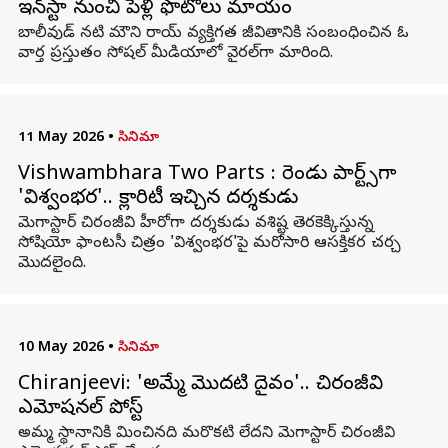
ఇన్‌స్టా నుంచి పెళ్లి ఫొటోలు మాయం
బాలీవుడ్ నటి మౌని రాయ్ వ్యక్తిగత జీవితానికి సంబంధించిన ఓ
వార్త ప్రస్తుతం సోషల్ మీడియాలో వైరల్‌గా మారింది.
11 May 2026
•
సినిమా
Vishwambhara Two Parts : రెండు పార్ట్స్‌గా
'విశ్వంభర'.. క్లారిటీ ఇచ్చిన దర్శకుడు
మెగాస్టార్ చిరంజీవి హీరోగా దర్శకుడు వశిష్ట తెరకెక్కిస్తున్న
సోషియో ఫాంటసీ చిత్రం 'విశ్వంభర'పై మరోసారి ఆసక్తికర చర్చ
మొదలైంది.
10 May 2026
•
సినిమా
Chiranjeevi: 'అమ్మే మొదటి దైవం'.. చిరంజీవి
ఎమోషనల్ పోస్ట్
అమ్మ స్థానానికి మించినది మరొకటి లేదని మెగాస్టార్ చిరంజీవి