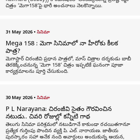
Ravindra (Bobby)) కాంబినేషన్‌లో తెరకెక్కుతున్న ప్రతిష్టాత్మక
చిత్రం 'మెగా158'పై భారీ అంచనాలు నెలకొన్నాయి.
31 May 2026
•
సినిమా
Mega 158 : మెగా సినిమాలో నారా హీరోకు కీలక
పాత్ర?
మెగాస్టార్ చిరంజీవి ప్రధాన పాత్రలో, మాస్ చిత్రాల దర్శకుడు బాబీ
తెరకెక్కించనున్న 'మెగా 158' చిత్రం ఇప్పటికే ఘనంగా పూజా
కార్యక్రమాలను పూర్తి చేసుకుంది.
30 May 2026
•
సినిమా
P L Narayana: చిరంజీవి సైతం గౌరవించిన
నటుడు.. చివరి రోజుల్లో కన్నీటి గాథ
తెలుగు సినిమా పరిశ్రమలో నటుడిగానే కాకుండా రచయితగానూ
ప్రత్యేక గుర్తింపు పొందిన వ్యక్తి పి. ఎల్. నారాయణ. జాతీయ
పురస్కారం సహా అనేక నంది అవార్డులు అందుకున్న ఆయన,