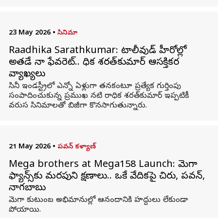
23 May 2026
•
సినిమా
Raadhika Sarathkumar: టాలీవుడ్ హీరోల్లో
అతడే నా ఫేవరెట్.. రాధిక శరత్‌కుమార్ ఆసక్తికర
వ్యాఖ్యలు
సినీ ఇండస్ట్రీలో ఎన్నో ఏళ్లుగా తనకంటూ ప్రత్యేక గుర్తింపు
సంపాదించుకున్న ప్రముఖ నటి రాధిక శరత్‌కుమార్ ఇప్పటికీ
వరుస సినిమాలతో బిజీగా కొనసాగుతున్నారు.
21 May 2026
•
పవన్ కళ్యాణ్
Mega brothers at Mega158 Launch: మెగా
ఫ్యాన్స్‌కు మరపురాని క్షణాలు.. ఒకే వేదికపై చిరు, పవన్,
నాగబాబు
మెగా కుటుంబ అభిమానుల్లో ఆనందానికి హద్దులు లేకుండా
పోయాయి.