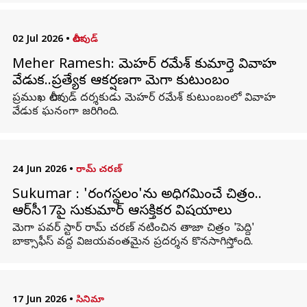
02 Jul 2026
•
టాలీవుడ్
Meher Ramesh: మెహర్ రమేశ్ కుమార్తె వివాహ
వేడుక..ప్రత్యేక ఆకర్షణగా మెగా కుటుంబం
ప్రముఖ టాలీవుడ్ దర్శకుడు మెహర్ రమేశ్ కుటుంబంలో వివాహ
వేడుక ఘనంగా జరిగింది.
24 Jun 2026
•
రామ్ చరణ్
Sukumar : 'రంగస్థలం'ను అధిగమించే చిత్రం..
ఆర్‌సీ17పై సుకుమార్ ఆసక్తికర విషయాలు
మెగా పవర్ స్టార్ రామ్ చరణ్ నటించిన తాజా చిత్రం 'పెద్ది'
బాక్సాఫీస్ వద్ద విజయవంతమైన ప్రదర్శన కొనసాగిస్తోంది.
17 Jun 2026
•
సినిమా