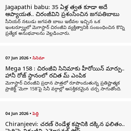
Jagapathi babu: 35 ఏళ్ల తర్వాత కూడా అదే
ఆప్యాయత.. చిరంజీవిని ప్రశంసించిన జగపతిబాబు
సీనియర్ నటుడు జగపతి బాబు ఇటీవల ఇచ్చిన ఒక
ఇంటర్వ్యూలో మెగాస్టార్ చిరంజీవి వ్యక్తిత్వానికి సంబంధించిన కొన్ని
ప్రత్యేక అనుభవాలను వెల్లడించారు.
07 Jun 2026
•
సినిమా
Mega 158 : చిరంజీవి సినిమాకు హీరోయిన్ మార్పు..
హానీ రోజ్ స్థానంలో రచిత రామ్ ఎంపిక
మెగాస్టార్ చిరంజీవి ప్రధాన పాత్రలో రూపొందుతున్న ప్రతిష్టాత్మక
ప్రాజెక్ట్ 'మెగా 158'పై సినీ వర్గాల్లో ఆసక్తికరమైన చర్చ సాగుతోంది.
04 Jun 2026
•
పెద్ది
Chiranjeevi: చరణ్ రెండేళ్ల కష్టానికి దక్కిన ఫలితం..