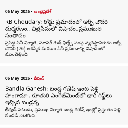
06 May 2026
•
ఆంధ్రప్రదేశ్
RB Choudary: రోడ్డు ప్రమాదంలో ఆర్బీ చౌదరి
దుర్మరణం.. చిత్రసీమలో విషాదం..ప్రముఖుల
సంతాపం
ప్రసిద్ధ సినీ నిర్మాత, సూపర్ గుడ్ ఫిల్మ్స్ సంస్థ వ్యవస్థాపకుడు ఆర్బీ
చౌదరి (76) ఆకస్మిక మరణం సినీ ప్రపంచాన్ని విషాదంలో
ముంచెత్తింది.
06 May 2026
•
టాలీవుడ్
Bandla Ganesh: బండ్ల గణేష్ ఇంట పెళ్లి
హంగామా.. కూతురి ఎంగేజ్‌మెంట్‌లో భారీ గిఫ్ట్‌లు
ఇచ్చిన బండ్లన్న
టాలీవుడ్ నటుడు, ప్రముఖ నిర్మాత బండ్ల గణేష్ ఇంట్లో ప్రస్తుతం పెళ్లి
సందడి నెలకొంది.