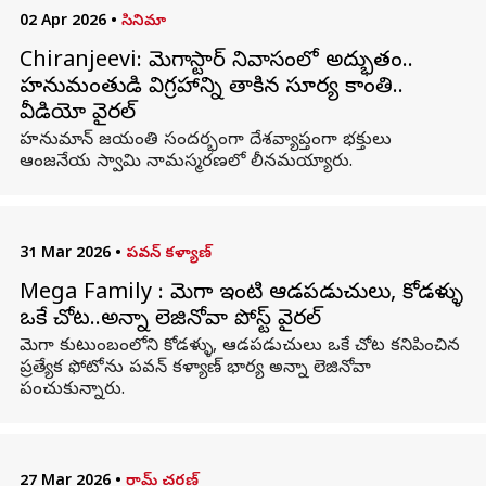
02 Apr 2026
•
సినిమా
Chiranjeevi: మెగాస్టార్ నివాసంలో అద్భుతం..
హనుమంతుడి విగ్రహాన్ని తాకిన సూర్య కాంతి..
వీడియో వైరల్
హనుమాన్ జయంతి సందర్భంగా దేశవ్యాప్తంగా భక్తులు
ఆంజనేయ స్వామి నామస్మరణలో లీనమయ్యారు.
31 Mar 2026
•
పవన్ కళ్యాణ్
Mega Family : మెగా ఇంటి ఆడపడుచులు, కోడళ్ళు
ఒకే చోట..అన్నా లెజినోవా పోస్ట్ వైరల్
మెగా కుటుంబంలోని కోడళ్ళు, ఆడపడుచులు ఒకే చోట కనిపించిన
ప్రత్యేక ఫోటోను పవన్ కళ్యాణ్ భార్య అన్నా లెజినోవా
పంచుకున్నారు.
27 Mar 2026
•
రామ్ చరణ్