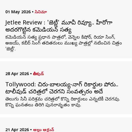
01 May 2026
•
సినిమా
Jetlee Review : 'జెట్లీ' మూవీ రివ్యూ.. హీరోగా
అదరగొట్టిన కమెడియన్ సత్య
కమెడియన్ సత్య ప్రధాన పాత్రలో, వెన్నెల కిషోర్, రియా సింగ్,
అజయ్, కబీర్ సింగ్ తదితరులు ముఖ్య పాత్రల్లో నటించిన చిత్రం
'జెట్లీ'.
28 Apr 2026
•
టాలీవుడ్
Tollywood: చిరు-బాలయ్య-నాగ్ రికార్డుల పోరు..
టాలీవుడ్ చరిత్రలో చెరగని సంవత్సరం అదే
తెలుగు సినీ పరిశ్రమ చరిత్రలో కొన్ని రికార్డులు ఎన్నటికీ చెరగవు.
కొన్ని ఘనతలు తిరిగి పునరావృతం కావు.
21 Apr 2026
•
అల్లు అర్జున్