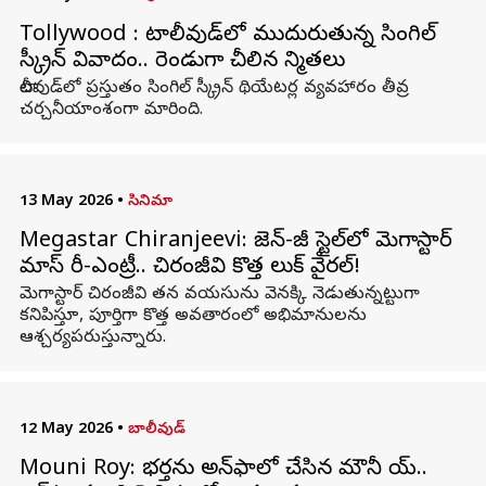
Tollywood : టాలీవుడ్‌లో ముదురుతున్న సింగిల్
స్క్రీన్ వివాదం.. రెండుగా చీలిన నిర్మాతలు
టాలీవుడ్‌లో ప్రస్తుతం సింగిల్ స్క్రీన్ థియేటర్ల వ్యవహారం తీవ్ర
చర్చనీయాంశంగా మారింది.
13 May 2026
•
సినిమా
Megastar Chiranjeevi: జెన్-జీ స్టైల్‌లో మెగాస్టార్
మాస్ రీ-ఎంట్రీ.. చిరంజీవి కొత్త లుక్ వైరల్!
మెగాస్టార్ చిరంజీవి తన వయసును వెనక్కి నెడుతున్నట్టుగా
కనిపిస్తూ, పూర్తిగా కొత్త అవతారంలో అభిమానులను
ఆశ్చర్యపరుస్తున్నారు.
12 May 2026
•
బాలీవుడ్
Mouni Roy: భర్తను అన్‌ఫాలో చేసిన మౌనీ రాయ్..