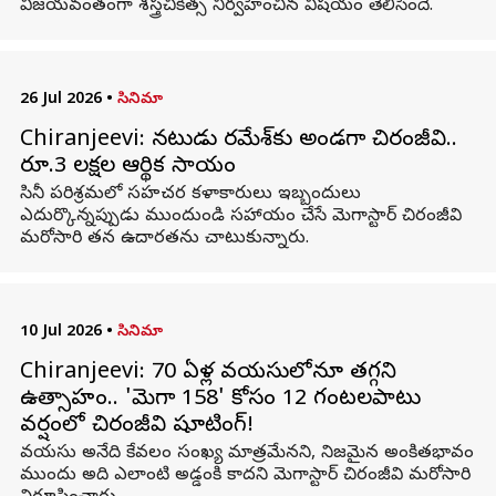
విజయవంతంగా శస్త్రచికిత్స నిర్వహించిన విషయం తెలిసిందే.
26 Jul 2026
•
సినిమా
Chiranjeevi: నటుడు రమేశ్‌కు అండగా చిరంజీవి..
రూ.3 లక్షల ఆర్థిక సాయం
సినీ పరిశ్రమలో సహచర కళాకారులు ఇబ్బందులు
ఎదుర్కొన్నప్పుడు ముందుండి సహాయం చేసే మెగాస్టార్ చిరంజీవి
మరోసారి తన ఉదారతను చాటుకున్నారు.
10 Jul 2026
•
సినిమా
Chiranjeevi: 70 ఏళ్ల వయసులోనూ తగ్గని
ఉత్సాహం.. 'మెగా 158' కోసం 12 గంటలపాటు
వర్షంలో చిరంజీవి షూటింగ్!
వయసు అనేది కేవలం సంఖ్య మాత్రమేనని, నిజమైన అంకితభావం
ముందు అది ఎలాంటి అడ్డంకి కాదని మెగాస్టార్ చిరంజీవి మరోసారి