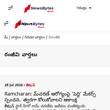
Telugu
Telugu
హోమ్
/
వార్తలు
/
సినిమా వార్తలు
/
చిరంజీవి
చిరంజీవి: వార్తలు
28 Jul 2026
•
టాలీవుడ్
Ramcharan: రామ్‌చరణ్‌ ఆరోగ్యంపై 'పెద్ది' మేకర్స్‌
స్పందన.. త్వరగా కోలుకోవాలని ఆకాంక్ష
టాలీవుడ్ స్టార్ హీరో రామ్‌ చరణ్‌కు ఇటీవల మణికట్టుకు