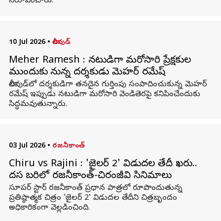
నిరూపించారు.
10 Jul 2026
•
టాలీవుడ్
Meher Ramesh : నటుడిగా మరోసారి ప్రేక్షకుల
ముందుకు రానున్న దర్శకుడు మెహర్ రమేష్
టాలీవుడ్‌లో దర్శకుడిగా తనదైన గుర్తింపు సంపాదించుకున్న మెహర్
రమేష్ ఇప్పుడు నటుడిగా మరోసారి వెండితెరపై కనిపించేందుకు
సిద్ధమవుతున్నారు.
03 Jul 2026
•
రజనీకాంత్
Chiru vs Rajini : 'జైలర్ 2' విడుదల తేదీ ఖరారు..
దసరా బరిలో రజనీకాంత్-చిరంజీవి సినిమాలు
సూపర్ స్టార్ రజనీకాంత్ ప్రధాన పాత్రలో రూపొందుతున్న
ప్రతిష్ఠాత్మక చిత్రం 'జైలర్ 2' విడుదల తేదీని చిత్రబృందం
అధికారికంగా వెల్లడించింది.