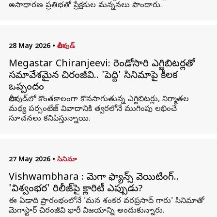
అసాధారణ ప్రతిభతో ప్రేక్షకుల మన్ననలు పొందారు.
28 May 2026
•
టాలీవుడ్
Megastar Chiranjeevi: రెండోసారి ఎగ్జిబిటర్లతో
సమావేశమైన చిరంజీవి.. 'పెద్ది' సినిమాపై కీలక
ఒప్పందం
టాలీవుడ్‌లో కొంతకాలంగా కొనసాగుతున్న ఎగ్జిబిటర్లు, నిర్మాతల
మధ్య పర్సంటేజ్ వివాదానికి త్వరలోనే ముగింపు లభించే
సూచనలు కనిపిస్తున్నాయి.
27 May 2026
•
సినిమా
Vishwambhara : మెగా ఫ్యాన్స్ వెయిటింగ్..
'విశ్వంభర' రిలీజ్‌పై క్లారిటీ ఎప్పుడు?
ఈ ఏడాది ప్రారంభంలోనే 'మన శంకర వరప్రసాద్ గారు' సినిమాతో
మెగాస్టార్ చిరంజీవి భారీ విజయాన్ని అందుకున్నారు.