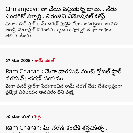
Chiranjeevi: నా చేయి పట్టుకున్న బాబు… నేడు
ఎందరికో స్ఫూర్తి.. చిరంజీవి ఎమోషనల్ పోస్ట్
మెగా పవర్ స్టార్ రామ్ చరణ్ పుట్టినరోజు సందర్భంగా ఆయన
తండ్రి, మెగాస్టార్ చిరంజీవి హృదయపూర్వక శుభాకాంక్షలు
తెలియజేశారు.
27 Mar 2026
•
రామ్ చరణ్
Ram Charan : మెగా వారసుడి నుంచి గ్లోబల్ స్టార్
వరకు రామ్ చరణ్ పయనం
మెగా పవర్ స్టార్‌గా పేరుగాంచిన రామ్ చరణ్ నేడు దేశవ్యాప్తంగా
ప్రత్యేక పరిచయం అవసరం లేని వ్యక్తి.
26 Mar 2026
•
పెద్ది
Ram Charan: రామ్ చరణ్ కంటికి శస్త్రచికిత్స..