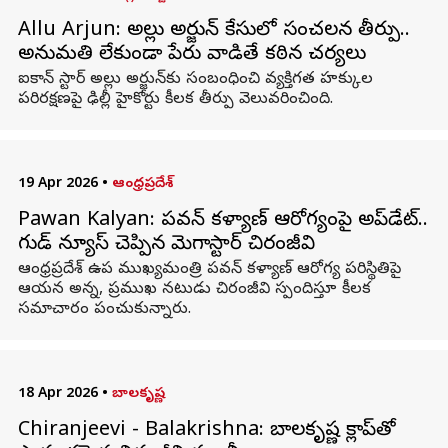
Allu Arjun: అల్లు అర్జున్ కేసులో సంచలన తీర్పు..
అనుమతి లేకుండా పేరు వాడితే కఠిన చర్యలు
ఐకాన్ స్టార్ అల్లు అర్జున్‌కు సంబంధించి వ్యక్తిగత హక్కుల
పరిరక్షణపై ఢిల్లీ హైకోర్టు కీలక తీర్పు వెలువరించింది.
19 Apr 2026
•
ఆంధ్రప్రదేశ్
Pawan Kalyan: పవన్‌ కళ్యాణ్ ఆరోగ్యంపై అప్‌డేట్..
గుడ్ న్యూస్ చెప్పిన మెగాస్టార్ చిరంజీవి
ఆంధ్రప్రదేశ్‌ ఉప ముఖ్యమంత్రి పవన్‌ కళ్యాణ్ ఆరోగ్య పరిస్థితిపై
ఆయన అన్న, ప్రముఖ నటుడు చిరంజీవి స్పందిస్తూ కీలక
సమాచారం పంచుకున్నారు.
18 Apr 2026
•
బాలకృష్ణ
Chiranjeevi - Balakrishna: బాలకృష్ణ క్లాప్‌తో