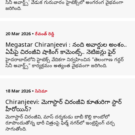
సినీ అవార్డ్స్' వేడుక గురువారం హైటెక్స్‌లో అంగరంగ వైభవంగా
జరిగింది.
20 Mar 2026
•
రేవంత్ రెడ్డి
Megastar Chiranjeevi : నంది అవార్డుల అంశం..
ఏపీపై చిరంజీవి షాకింగ్ కామెంట్స్.. నెటిజన్లు ఫైర్
హైదరాబాద్‌లోని హైటెక్స్ వేదికగా నిర్వహించిన "తెలంగాణ గద్దర్
సినీ అవార్డ్స్" కార్యక్రమం అత్యంత వైభవంగా జరిగింది.
18 Mar 2026
•
సినిమా
Chiranjeevi: మెగాస్టార్ చిరంజీవి కూతురిగా స్టార్
హీరోయిన్?
మెగాస్టార్ చిరంజీవి, మాస్ దర్శకుడు బాబీ కొల్లి కాంబోలో
రూపొందుతోన్న భారీ చిత్రంపై ఫిల్మ్ నగర్‌లో ఇంట్రెస్టింగ్ చర్చ
సాగుతోంది.