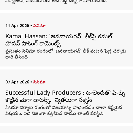
నిర్మాతలు, నటీనటులకు అది పెద్ద దెబ్బగా మారుతుంది.
11 Apr 2026
•
సినిమా
Kamal Haasan: 'జననాయగన్' లీక్‌పై కమల్
హాసన్ షాకింగ్ కామెంట్స్
ప్రస్తుతం సినిమా రంగంలో 'జననాయగన్' లీక్ ఘటన పెద్ద చర్చకు
దారి తీసింది.
07 Apr 2026
•
సినిమా
Successful Lady Producers : టాలెంట్‌తో హిట్స్
కొట్టిన మెగా డాటర్స్.. నిర్మాతలుగా సక్సెస్
సినిమా నిర్మాణ రంగంలో విజయాన్ని సాధించడం చాలా కష్టమైన
విషయం. ఇది నిజంగా కత్తిమీద సాము లాంటి పరిస్థితి.