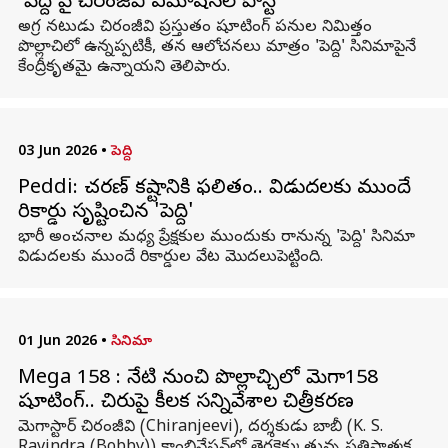
'పెద్ది'పై చిరంజీవి ఎమోషనల్ పోస్ట్
అగ్ర నటుడు చిరంజీవి ప్రస్తుతం షూటింగ్ పనుల నిమిత్తం
పొల్లాచిలో ఉన్నప్పటికీ, తన ఆలోచనలు మాత్రం 'పెద్ది' సినిమాపైనే
కేంద్రీకృతమై ఉన్నాయని తెలిపారు.
03 Jun 2026
•
పెద్ది
Peddi: చరణ్ కష్టానికి ఫలితం.. విడుదలకు ముందే
రికార్డు సృష్టించిన 'పెద్ది'
భారీ అంచనాల మధ్య ప్రేక్షకుల ముందుకు రానున్న 'పెద్ది' సినిమా
విడుదలకు ముందే రికార్డుల వేట మొదలుపెట్టింది.
01 Jun 2026
•
సినిమా
Mega 158 : నేటి నుంచి పొల్లాచ్చిలో మెగా158
షూటింగ్.. చిరుపై కీలక సన్నివేశాల చిత్రీకరణ
మెగాస్టార్ చిరంజీవి (Chiranjeevi), దర్శకుడు బాబీ (K. S.