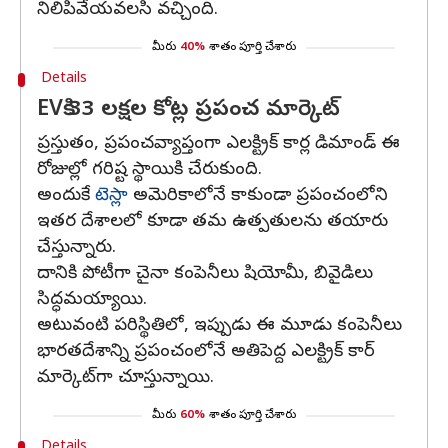
నిలిపివేయవలసి వచ్చింది.
మీరు
40%
శాతం పూర్తి చేశారు
Details
EVకి 33 లక్షల కోట్ల ప్రపంచ మార్కెట్
ప్రస్తుతం, ప్రపంచవ్యాప్తంగా ఎలక్ట్రిక్ కార్ల డిమాండ్ ఈ
రోజుల్లో గరిష్ట స్థాయికి చేరుకుంది.
అందుకే
టెస్లా
అమెరికాలోనే కాకుండా ప్రపంచంలోని
ఇతర దేశాలలో కూడా తమ ఉత్పతులను తయారు
చేస్తున్నారు.
దానికి పోటీగా చైనా కంపెనీలు షియోమీ, బివైడిలు
సిద్ధమయ్యాయి.
అటువంటి పరిస్థితిలో, ఇప్పుడు ఈ మూడు కంపెనీలు
భారతదేశాన్ని ప్రపంచంలోనే అతిపెద్ద ఎలక్ట్రిక్ కార్
మార్కెట్‌గా చూస్తున్నాయి.
మీరు
60%
శాతం పూర్తి చేశారు
Details