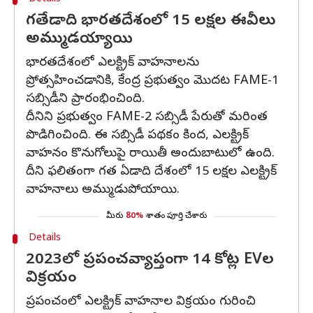
గతేడాది భారతదేశంలో 15 లక్షల ఈవీలు
అమ్ముడయ్యాయి
భారతదేశంలో ఎలక్ట్రిక్ వాహనాలను
ప్రోత్సహించడానికి, కేంద్ర ప్రభుత్వం మొదట FAME-1
సబ్సిడీని ప్రారంభించింది.
దీనిని ప్రభుత్వం FAME-2 సబ్సిడీ పేరుతో మరింత
పొడిగించింది. ఈ సబ్సిడీ పథకం కింద, ఎలక్ట్రిక్
వాహనం కొనుగోలుపై రాయితీ అందుబాటులో ఉంది.
దీని ఫలితంగా గత ఏడాది దేశంలో 15 లక్షల ఎలక్ట్రిక్
వాహనాలు అమ్ముడుపోయాయి.
మీరు
80%
శాతం పూర్తి చేశారు
Details
2023లో ప్రపంచవ్యాప్తంగా 14 కోట్ల EVల
విక్రయం
ప్రపంచంలో ఎలక్ట్రిక్ వాహనాల విక్రయం గురించి