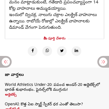
మనం మాట్లాడుకుంటే, గతేడాది ప్రపంచవ్యాప్తంగా 14
కోట్ల వాహనాలు అమ్ముడయ్యాయి.
ఇందులో ద్విచక్ర, నాలుగు చక్రాల ఎలక్ట్రిక్ వాహనాలు
ఉన్నాయి. రాబోయే రోజుల్లో ఎలక్ట్రిక్ వాహనాలకు
డిమాండ్ వేగంగా పెరుగుతుంది.
మీరు పూర్తి చేశారు
తాజా వార్తలు
World Athletics Under-20: ప్రపంచ అండర్-20 అథ్లెటిక్స్‌లో
భారత్‌ శుభారంభం.. ఫైనల్స్‌లోకి ముగ్గురు!
అథ్లెటిక్స్
OpenAI: కొత్త ఏఐ స్మార్ట్ స్పీకర్ ధర ఎంతో తెలుసా?