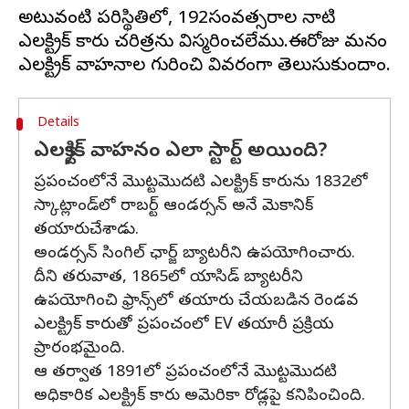
అటువంటి పరిస్థితిలో, 192సంవత్సరాల నాటి
ఎలక్ట్రిక్ కారు చరిత్రను విస్మరించలేము.ఈరోజు మనం
Details
ఎలక్ట్రిక్ వాహనం ఎలా స్టార్ట్ అయింది?
ప్రపంచంలోనే మొట్టమొదటి ఎలక్ట్రిక్ కారును 1832లో
స్కాట్లాండ్‌లో రాబర్ట్ ఆండర్సన్ అనే మెకానిక్
తయారుచేశాడు.
అండర్సన్ సింగిల్ ఛార్జ్ బ్యాటరీని ఉపయోగించారు.
దీని తరువాత, 1865లో యాసిడ్ బ్యాటరీని
ఉపయోగించి ఫ్రాన్స్‌లో తయారు చేయబడిన రెండవ
ఎలక్ట్రిక్ కారుతో ప్రపంచంలో EV తయారీ ప్రక్రియ
ప్రారంభమైంది.
ఆ తర్వాత 1891లో ప్రపంచంలోనే మొట్టమొదటి
అధికారిక ఎలక్ట్రిక్ కారు అమెరికా రోడ్లపై కనిపించింది.