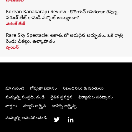
చాట్‌జీపీటీ
Korean Kanakaraju Review : కొరియన్ కనకరాజు రివ్యూ..
వరుణ్ తేజ్ కామెడీ వర్కౌట్ అయ్యిందా?
వరుణ్ తేజ్
Rare Sky Spectacle: ఆకాశంలో అరుదైన అద్భుతం.. ఒకే రాత్రి
రెండు చీకట్లు, ఉల్కాపాతం
స్పెయిన్
మా గురించి
గోప్యతా విధానం
నిబంధనలు & షరతులు
మమ్మల్ని సంప్రదించండి
నైతిక ప్రవర్తన
ఫిర్యాదుల పరిష్కారం
వార్తలు
న్యూస్ ఆర్కైవ్
టాపిక్స్ ఆర్కైవ్స్
మమ్మల్ని అనుసరించండి