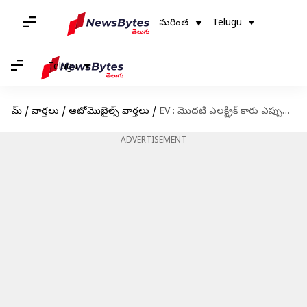
మరింత
Telugu
Telugu
హోమ్
/
వార్తలు
/
ఆటోమొబైల్స్ వార్తలు
/
EV : మొదటి ఎలక్ట్రిక్ కారు ఎప్పుడు విడుదలైందో తెలుసా..?నేడు ఈవి మార్కెట్ విలువ రూ.33 వేల కోట్లు
ADVERTISEMENT