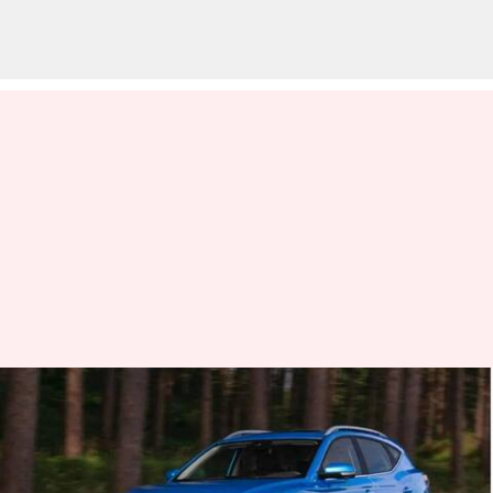
EV : మొదటి ఎలక్ట్రిక్ కారు ఎప్పుడు
విడుదలైందో తెలుసా..?నేడు ఈవి
మార్కెట్ విలువ రూ.33 వేల కోట్లు