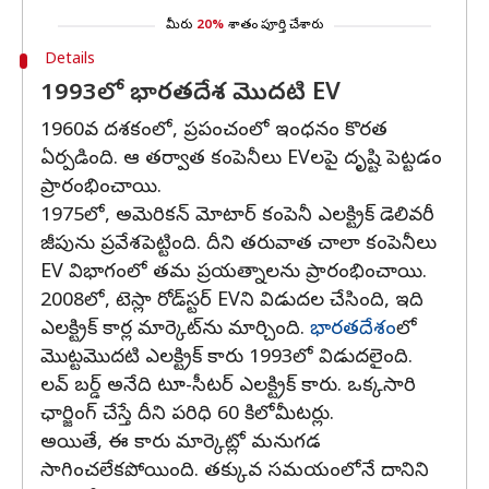
మీరు
20%
శాతం పూర్తి చేశారు
Details
1993లో భారతదేశ మొదటి EV
1960వ దశకంలో, ప్రపంచంలో ఇంధనం కొరత
ఏర్పడింది. ఆ తర్వాత కంపెనీలు EVలపై దృష్టి పెట్టడం
ప్రారంభించాయి.
1975లో, అమెరికన్ మోటార్ కంపెనీ ఎలక్ట్రిక్ డెలివరీ
జీపును ప్రవేశపెట్టింది. దీని తరువాత చాలా కంపెనీలు
EV విభాగంలో తమ ప్రయత్నాలను ప్రారంభించాయి.
2008లో, టెస్లా రోడ్‌స్టర్ EVని విడుదల చేసింది, ఇది
ఎలక్ట్రిక్ కార్ల మార్కెట్‌ను మార్చింది.
భారతదేశం
లో
మొట్టమొదటి ఎలక్ట్రిక్ కారు 1993లో విడుదలైంది.
లవ్ బర్డ్ అనేది టూ-సీటర్ ఎలక్ట్రిక్ కారు. ఒక్కసారి
ఛార్జింగ్ చేస్తే దీని పరిధి 60 కిలోమీటర్లు.
అయితే, ఈ కారు మార్కెట్లో మనుగడ
సాగించలేకపోయింది. తక్కువ సమయంలోనే దానిని