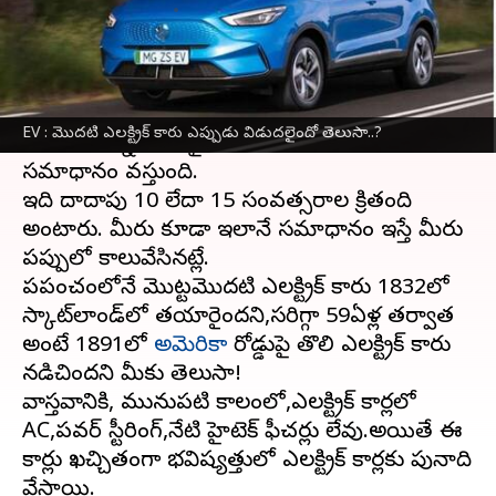
వ్రాసిన వారు
Apr 12, 2024
09:34 am
Sirish Praharaju
ఈ వార్తాకథనం ఏంటి
ప్రపంచంలో ఎలక్ట్రిక్ కార్ల చరిత్ర ఎంతో పాతది?ఈ
EV : మొదటి ఎలక్ట్రిక్ కారు ఎప్పుడు విడుదలైందో తెలుసా..?
రోజు ఈ ప్రశ్న ఎవరినైనా అడిగితే అవుననే
సమాధానం వస్తుంది.
ఇది దాదాపు 10 లేదా 15 సంవత్సరాల క్రితంది
అంటారు. మీరు కూడా ఇలానే సమాధానం ఇస్తే మీరు
పప్పులో కాలువేసినట్లే.
ప్రపంచంలోనే మొట్టమొదటి ఎలక్ట్రిక్ కారు 1832లో
స్కాట్‌లాండ్‌లో తయారైందని,సరిగ్గా 59ఏళ్ల తర్వాత
అంటే 1891లో
అమెరికా
రోడ్డుపై తొలి ఎలక్ట్రిక్ కారు
నడిచిందని మీకు తెలుసా!
వాస్తవానికి, మునుపటి కాలంలో,ఎలక్ట్రిక్ కార్లలో
AC,పవర్ స్టీరింగ్,నేటి హైటెక్ ఫీచర్లు లేవు.అయితే ఈ
కార్లు ఖచ్చితంగా భవిష్యత్తులో ఎలక్ట్రిక్ కార్లకు పునాది
వేసాయి.