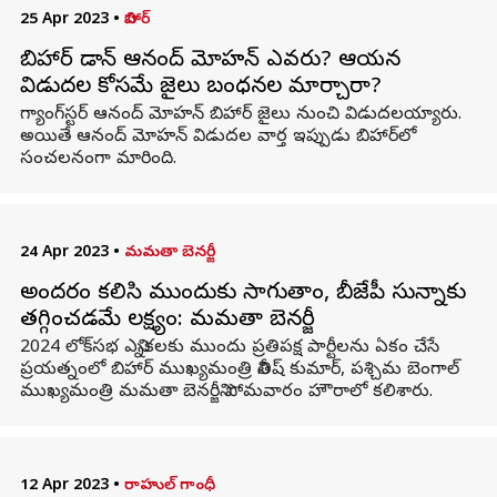
25 Apr 2023
•
బిహార్
బిహార్ డాన్ ఆనంద్ మోహన్ ఎవరు? ఆయన
విడుదల కోసమే జైలు నిబంధనల మార్చారా?
గ్యాంగ్‌స్టర్‌ ఆనంద్ మోహన్ బిహార్ జైలు నుంచి విడుదలయ్యారు.
అయితే ఆనంద్ మోహన్ విడుదల వార్త ఇప్పుడు బిహార్‌లో
సంచలనంగా మారింది.
24 Apr 2023
•
మమతా బెనర్జీ
అందరం కలిసి ముందుకు సాగుతాం, బీజేపీని సున్నాకు
తగ్గించడమే లక్ష్యం: మమతా బెనర్జీ
2024 లోక్‌సభ ఎన్నికలకు ముందు ప్రతిపక్ష పార్టీలను ఏకం చేసే
ప్రయత్నంలో బిహార్ ముఖ్యమంత్రి నితీష్ కుమార్, పశ్చిమ బెంగాల్
ముఖ్యమంత్రి మమతా బెనర్జీని సోమవారం హౌరాలో కలిశారు.
12 Apr 2023
•
రాహుల్ గాంధీ