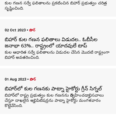
కుల గణన సర్వే ఫలితాలను ప్రకటించిన బిహార్ ప్రభుత్వం చరిత్ర
సృష్టించింది.
02 Oct 2023
•
బిహార్
బిహార్ కుల గణన ఫలితాలు విడుదల.. ఓబీసీల
జనాభా 63%.. రాష్ట్రంలో యాదవులే టాప్
కుల ఆధారిత సర్వే ఫలితాలను విడుదల చేసిన మొదటి రాష్ట్రంగా
బిహార్ అవతరించింది.
01 Aug 2023
•
బిహార్
బిహార్‌‌లో కుల గణనకు పాట్నా హైకోర్టు గ్రీన్ సిగ్నల్
బిహార్‌లో రాష్ట్ర ప్రభుత్వం కుల గణనను నిర్వహించడాన్ని సవాలు
చేస్తూ దాఖలైన అన్ని పిటిషన్లను పాట్నా హైకోర్టు మంగళవారం
కొట్టివేసింది.