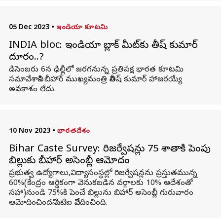
05 Dec 2023
•
ఇండియా కూటమి
INDIA bloc: ఇండియా బ్లాక్ మీట్‌కు నితీష్ కుమార్
దూరం..?
డిసెంబరు 6న ఢిల్లీలో జరగనున్న ప్రతిపక్ష భారత కూటమి
సమావేశానికి బీహార్ ముఖ్యమంత్రి నితీష్ కుమార్ హాజరయ్యే
అవకాశం లేదు.
10 Nov 2023
•
భారతదేశం
Bihar Caste Survey: రిజర్వేషన్లు 75 శాతానికి పెంపు
బిల్లుకు బీహార్ అసెంబ్లీ ఆమోదం
ప్రభుత్వ ఉద్యోగాలు,విద్యాసంస్థల్లో రిజర్వేషన్లను ప్రస్తుతమున్న
60%(కేంద్రం ఆర్థికంగా వెనుకబడిన వర్గాలకు 10% ఆదేశంతో
సహా)నుండి 75%కి పెంచే బిల్లును బిహార్ అసెంబ్లీ గురువారం
ఆమోదించిందని పిటిఐ నివేదించింది.