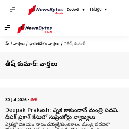
మరింత
Telugu
Telugu
హోమ్
/
వార్తలు
/
భారతదేశం వార్తలు
/
నితీష్ కుమార్
నితీష్ కుమార్: వార్తలు
30 Jul 2026
•
బిహార్
Deepak Prakash: ఎన్నిక కాకుండానే మంత్రి పదవి..
దీపక్ ప్రకాశ్ కేసులో సుప్రీంకోర్టు వ్యాఖ్యలు
ఎన్నికల్లో విజయం సాధించని వ్యక్తిని ఎంతకాలం మంత్రి పదవిలో