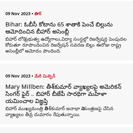
09 Nov 2023
•
బిహార్
Bihar: ఓబీసీ కోటాను 65 శాతానికి పెంచే బిల్లును
ఆమోదించిన బీహార్ అసెంబ్లీ
బిహార్ లోని ప్రభుత్వ ఉద్యోగాలు,విద్యా సంస్థల్లో రిజర్వేషన్ల పెంపుదల
కోరుతూ రూపొందించిన రిజర్వేషన్ సవరణ బిల్లు ఈరోజు రాష్ట్ర
అసెంబ్లీలో ఆమోదం పొందింది.
09 Nov 2023
•
మేరీ మిల్బెన్
Mary Millben: నితీశ్‌కుమార్‌ వ్యాఖ్యలపై అమెరికన్
సింగర్ ఫైర్ .. బిహార్ బీజేపీ సారథిగా మహిళాని
నియమించాలని విజ్ఞప్తి
బిహార్ ముఖ్యమంత్రి నితీశ్‌కుమార్ జనాభా నియంత్రణపై చేసిన
వ్యాఖ్యలు తీవ్ర దుమారం రేపుతున్నాయి.