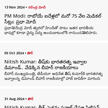
13 Nov 2024
•
నరేంద్ర మోదీ
PM Modi: రాబోయే ఐదేళ్లలో మరో 75 వేల మెడికల్
సీట్లు: ప్రధాని మోదీ
ప్రధాని నరేంద్ర మోదీ త్వరలో హిందీతో పాటు ఇతర భారతీయ
భాషల్లో కూడా వైద్య విద్య అందుబాటులోకి రానుందని తెలిపారు.
05 Oct 2024
•
బిహార్
Nitish Kumar: నితీష్‌కు భారతరత్న ఇవ్వాలని
డిమాండ్‌.. వేడెక్కిన బీహర్ రాజకీయాలు
బీహార్ ముఖ్యమంత్రి, జేడీయూ అధినేత నితీష్‌ కుమార్‌కి భారతరత్న
ఇవ్వాలన్న డిమాండ్ బీహార్ రాజకీయాల్లో హాట్ టాపిక్‌గా మారింది.
31 Aug 2024
•
బిహార్