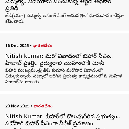
ఎమ్మెల్యే.. వీడియోను పంచుకున్న ఆర్జేడీ అధికార
ప్రతినిధి
జేడీ(యూ) ఎమ్మెల్యే అనంత్ సింగ్ ఆసుపత్రిలో ధూమపానం చేస్తూ
కనిపించారు.
16 Dec 2025
•
భారతదేశం
Nitish kumar: మరో వివాదంలో బిహార్‌ సీఎం..
హిజాబ్‌ పైకెత్తి.. వైద్యురాలి మొహంలోకి చూసి
బిహార్ ముఖ్యమంత్రి నితీష్ కుమార్ మరోసారి వివాదంలో
చిక్కుకున్నారు. పట్నాలో జరిగిన ప్రభుత్వ కార్యక్రమంలో ఓ మహిళ
హిజాబ్‌ను లాగారు
20 Nov 2025
•
భారతదేశం
Nitish Kumar: బీహార్‌లో కొలువుదీరిన ప్రభుత్వం..
పదోసారి బిహార్‌ సీఎంగా నీతీశ్‌ ప్రమాణం