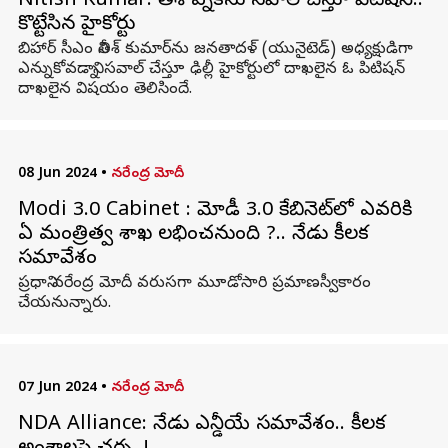
Nitish Kumar: నితీశ్ ఎన్నికను సవాల్ చేస్తూ పిటిషన్..
కొట్టేసిన హైకోర్టు
బిహార్ సీఎం నితీశ్‌ కుమార్‌ను జనతాదళ్ (యునైటెడ్) అధ్యక్షుడిగా
ఎన్నుకోవడాన్ని సవాల్‌ చేస్తూ ఢిల్లీ హైకోర్టులో దాఖలైన ఓ పిటిషన్‌
దాఖలైన విషయం తెలిసిందే.
08 Jun 2024
•
నరేంద్ర మోదీ
Modi 3.0 Cabinet : మోడీ 3.0 కేబినెట్‌లో ఎవరికి
ఏ మంత్రిత్వ శాఖ లభించనుంది ?.. నేడు కీలక
సమావేశం
ప్రధాని నరేంద్ర మోదీ వరుసగా మూడోసారి ప్రమాణస్వీకారం
చేయనున్నారు.
07 Jun 2024
•
నరేంద్ర మోదీ
NDA Alliance: నేడు ఎన్డీయే సమావేశం.. కీలక