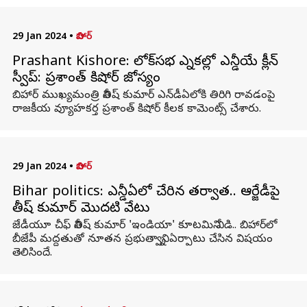
29 Jan 2024
•
బిహార్
Prashant Kishore: లోక్‌సభ ఎన్నికల్లో ఎన్డీయే క్లీన్
స్వీప్: ప్రశాంత్ కిషోర్ జోస్యం
బిహార్ ముఖ్యమంత్రి నితీష్ కుమార్ ఎన్‌డీఏలోకి తిరిగి రావడంపై
రాజకీయ వ్యూహకర్త ప్రశాంత్ కిషోర్ కీలక కామెంట్స్ చేశారు.
29 Jan 2024
•
బిహార్
Bihar politics: ఎన్డీఏలో చేరిన తర్వాత.. ఆర్జేడీపై
నితీష్ కుమార్ మొదటి వేటు
జేడీయూ చీఫ్ నితీష్ కుమార్ 'ఇండియా' కూటమిని వీడి.. బిహార్‌లో
బీజేపీ మద్దతుతో నూతన ప్రభుత్వాన్ని ఏర్పాటు చేసిన విషయం
తెలిసిందే.