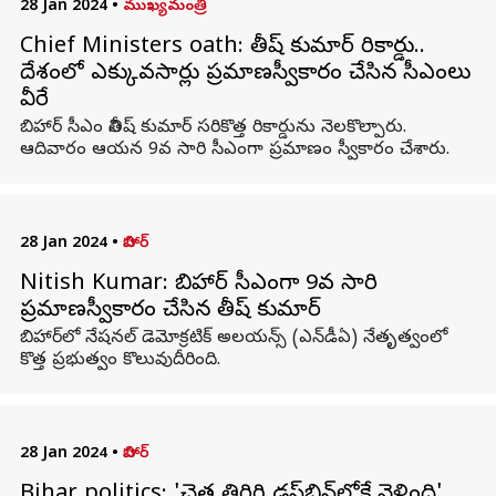
28 Jan 2024
•
ముఖ్యమంత్రి
Chief Ministers oath: నితీష్ కుమార్ రికార్డు..
దేశంలో ఎక్కువసార్లు ప్రమాణస్వీకారం చేసిన సీఎంలు
వీరే
బిహార్ సీఎం నితీష్ కుమార్ సరికొత్త రికార్డును నెలకొల్పారు.
ఆదివారం ఆయన 9వ సారి సీఎంగా ప్రమాణం స్వీకారం చేశారు.
28 Jan 2024
•
బిహార్
Nitish Kumar: బిహార్ సీఎంగా 9వ సారి
ప్రమాణస్వీకారం చేసిన నితీష్ కుమార్
బిహార్‌లో నేషనల్ డెమోక్రటిక్ అలయన్స్ (ఎన్‌డీఏ) నేతృత్వంలో
కొత్త ప్రభుత్వం కొలువుదీరింది.
28 Jan 2024
•
బిహార్
Bihar politics: 'చెత్త తిరిగి డస్ట్‌బిన్‌లోకే వెళ్లింది'..