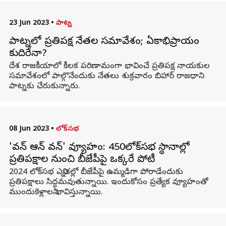
23 Jun 2023
•
పాట్న
పాట్నలో ప్రతిపక్ష నేతల సమావేశం; ఏకాభిప్రాయం
కుదిరేనా?
దేశ రాజకీయాలో కీలక పరిణామంగా భావించే ప్రతిపక్ష నాయకుల
సమావేశంలో పాల్గొనేందుకు నేతలు శుక్రవారం బిహార్ రాజధాని
పాట్నకు చేరుకున్నారు.
08 Jun 2023
•
లోక్‌సభ
'వన్ ఆన్ వన్' వ్యూహం: 450లోక్‌సభ స్థానాల్లో
ప్రతిపక్షాల నుంచి బీజేపీపై ఒక్కరే పోటీ
2024 లోక్‌సభ ఎన్నికల్లో బీజేపీపై ఉమ్మడిగా పోరాడేందుకు
ప్రతిపక్షాలు సిద్ధమవుతున్నాయి. ఇందుకోసం ప్రత్యేక వ్యూహంతో
ముందుకెళ్లాలని భావిస్తున్నాయి.