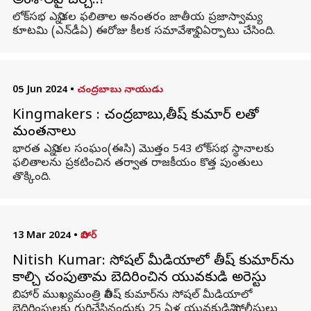
అంశాలపై చర్చ..!
లోక్‌సభ ఎన్నికల ఫలితాల అనంతరం జాతీయ ప్రజాస్వామ్య
కూటమి (ఎన్‌డీఏ) ఈరోజు కీలక సమావేశాన్ని ఏర్పాటు చేసింది.
05 Jun 2024
•
చంద్రబాబు నాయుడు
Kingmakers : చంద్రబాబు,నితీష్ కుమార్ లతో
మంతనాలు
భారత ఎన్నికల సంఘం(ఈసి) మొత్తం 543 లోక్‌సభ స్థానాలకు
ఫలితాలను ప్రకటించిన తర్వాత రాజకీయం కొత్త పుంతులు
తొక్కింది.
13 Mar 2024
•
బిహార్
Nitish Kumar: సోషల్ మీడియాలో నితీష్ కుమార్‌ను
కాల్చి చంపుతామని బెదిరించిన యువకుడి అరెస్టు
బిహార్ ముఖ్యమంత్రి నితీష్ కుమార్‌ను సోషల్ మీడియాలో
బెదిరింపులకు గురిచేసినందుకు 25 ఏళ్ల యువకుడిని పోలీసులు