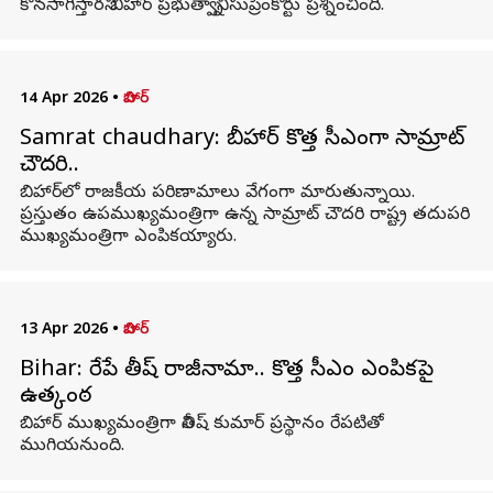
కొనసాగిస్తారని బిహార్ ప్రభుత్వాన్ని సుప్రీంకోర్టు ప్రశ్నించింది.
14 Apr 2026
•
బిహార్
Samrat chaudhary: బీహార్ కొత్త సీఎంగా సామ్రాట్
చౌదరి..
బిహార్‌లో రాజకీయ పరిణామాలు వేగంగా మారుతున్నాయి.
ప్రస్తుతం ఉపముఖ్యమంత్రిగా ఉన్న సామ్రాట్ చౌదరి రాష్ట్ర తదుపరి
ముఖ్యమంత్రిగా ఎంపికయ్యారు.
13 Apr 2026
•
బిహార్
Bihar: రేపే నితీష్ రాజీనామా.. కొత్త సీఎం ఎంపికపై
ఉత్కంఠ
బిహార్ ముఖ్యమంత్రిగా నితీష్ కుమార్ ప్రస్థానం రేపటితో
ముగియనుంది.