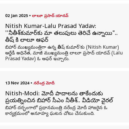
02 Jan 2025
•
లాలూ ప్రసాద్ యాదవ్
Nitish Kumar-Lalu Prasad Yadav:
''నీతీశ్‌కుమార్‌కు మా తలుపులు తెరిచే ఉన్నాయి"..
నితీష్ కి లాలూ ఆఫర్
బిహార్ ముఖ్యమంత్రిగా ఉన్న నితీష్ కుమార్'కు (Nitish Kumar)
ఆర్జేడీ అధినేత, మాజీ ముఖ్యమంత్రి లాలూ ప్రసాద్ యాదవ్ (Lalu
Prasad Yadav) ఓ ఆఫర్ ఇచ్చారు.
13 Nov 2024
•
నరేంద్ర మోదీ
Nitish-Modi: మోదీ పాదాలను తాకేందుకు
ప్రయత్నించిన బిహార్ సీఎం నీతీశ్‌.. వీడియో వైరల్
బిహార్‌ దర్భంగాలో ప్రధానమంత్రి నరేంద్ర మోదీ హాజరైన ఓ
కార్యక్రమంలో అనూహ్య ఘటన చోటు చేసుకుంది.