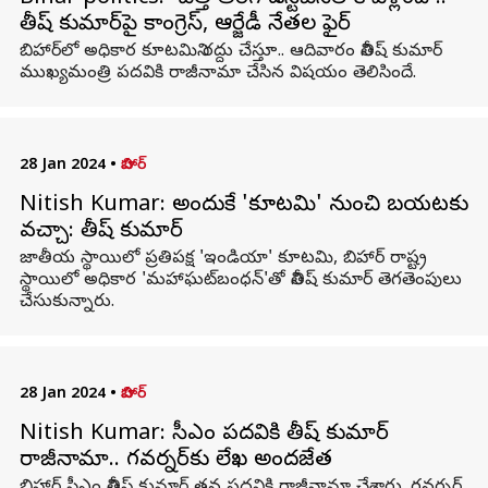
నితీష్‌ కుమార్‌పై కాంగ్రెస్, ఆర్జేడీ నేతల ఫైర్
బిహార్‌లో అధికార కూటమిని రద్దు చేస్తూ.. ఆదివారం నితీష్ కుమార్
ముఖ్యమంత్రి పదవికి రాజీనామా చేసిన విషయం తెలిసిందే.
28 Jan 2024
•
బిహార్
Nitish Kumar: అందుకే 'కూటమి' నుంచి బయటకు
వచ్చా: నితీష్ కుమార్
జాతీయ స్థాయిలో ప్రతిపక్ష 'ఇండియా' కూటమి, బిహార్ రాష్ట్ర
స్థాయిలో అధికార 'మహాఘట్‌బంధన్'తో నితీష్ కుమార్ తెగతెంపులు
చేసుకున్నారు.
28 Jan 2024
•
బిహార్
Nitish Kumar: సీఎం పదవికి నితీష్ కుమార్
రాజీనామా.. గవర్నర్‌కు లేఖ అందజేత