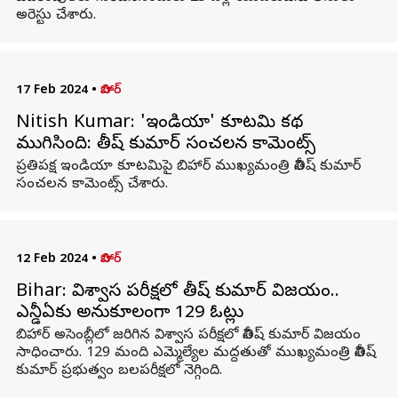
అరెస్టు చేశారు.
17 Feb 2024
•
బిహార్
Nitish Kumar: 'ఇండియా' కూటమి కథ
ముగిసింది: నితీష్ కుమార్‌ సంచలన కామెంట్స్
ప్రతిపక్ష ఇండియా కూటమిపై బిహార్‌ ముఖ్యమంత్రి నితీష్ కుమార్‌
సంచలన కామెంట్స్ చేశారు.
12 Feb 2024
•
బిహార్
Bihar: విశ్వాస పరీక్షలో నితీష్ కుమార్ విజయం..
ఎన్డీఏకు అనుకూలంగా 129 ఓట్లు
బిహార్‌ అసెంబ్లీలో జరిగిన విశ్వాస పరీక్షలో నితీష్ కుమార్ విజయం
సాధించారు. 129 మంది ఎమ్మెల్యేల మద్దతుతో ముఖ్యమంత్రి నితీష్
కుమార్ ప్రభుత్వం బలపరీక్షలో నెగ్గింది.