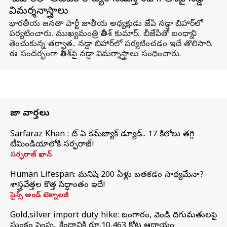
విమర్శనాస్త్రాలు
భారతీయ జనతా పార్టీ జాతీయ అధ్యక్షుడు జేపీ నడ్డా బిహార్‌లో
పర్యటించారు. ముఖ్యమంత్రి నితీశ్ కుమార్.. బీజేపీతో బంధాన్ని
తెంచుకున్న తర్వాత.. నడ్డా బిహార్‌లో పర్యటించడం ఇదే తొలిసారి.
ఈ సందర్భంగా నితీశ్‌పై నడ్డా విమర్శాస్త్రాలు సంధించారు.
తాజా వార్తలు
Sarfaraz Khan : వాట్‌ ఏ కమ్‌బ్యాక్‌ డ్యూడ్‌.. 17 కిలోలు తగ్గి
టీమిండియాలోకి సర్ఫరాజ్‌!
సర్ఫరాజ్ ఖాన్
Human Lifespan: మనిషి 200 ఏళ్లు బతకడం సాధ్యమేనా?
శాస్త్రవేత్తల కొత్త సిద్ధాంతం ఇదే!
సైన్స్ అండ్ టెక్నాలజీ
Gold,silver import duty hike: బంగారం, వెండి దిగుమతులపై
సుంకం పెంపు.. కేంద్రానికి రూ.10,463 కోట్ల ఆదాయం