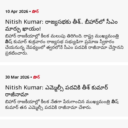
10 Apr 2026
•
బిహార్
Nitish Kumar: రాజ్యసభకు నితీశ్.. బీహార్‌లో సీఎం
మార్పు ఖాయం!
బిహార్ రాజకీయాల్లో కీలక మలుపు తిరిగింది. రాష్ట్ర ముఖ్యమంత్రి
నితీష్ కుమార్ శుక్రవారం రాజ్యసభ సభ్యుడిగా ప్రమాణ స్వీకారం
చేయనున్న నేపథ్యంలో త్వరలోనే సీఎం పదవికి రాజీనామా చేస్తానని
ప్రకటించారు.
30 Mar 2026
•
బిహార్
Nitish Kumar: ఎమ్మెల్సీ పదవికి నితీశ్ కుమార్
రాజీనామా
బిహార్ రాజకీయాల్లో కీలక నేతగా పేరుగాంచిన ముఖ్యమంత్రి నితీష్
కుమార్ తన ఎమ్మెల్సీ పదవికి రాజీనామా చేశారు.