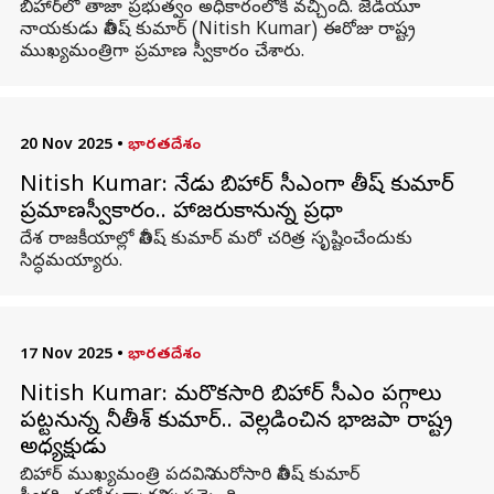
బిహార్‌లో తాజా ప్రభుత్వం అధికారంలోకి వచ్చింది. జేడీయూ
నాయకుడు నితీష్ కుమార్‌ (Nitish Kumar) ఈరోజు రాష్ట్ర
ముఖ్యమంత్రిగా ప్రమాణ స్వీకారం చేశారు.
20 Nov 2025
•
భారతదేశం
Nitish Kumar: నేడు బిహార్ సీఎంగా నితీష్ కుమార్
ప్రమాణస్వీకారం.. హాజరుకానున్న ప్రధాని
దేశ రాజకీయాల్లో నితీష్ కుమార్ మరో చరిత్ర సృష్టించేందుకు
సిద్ధమయ్యారు.
17 Nov 2025
•
భారతదేశం
Nitish Kumar: మరొకసారి బిహార్ సీఎం పగ్గాలు
పట్టనున్న నీతీశ్‌ కుమార్.. వెల్లడించిన భాజపా రాష్ట్ర
అధ్యక్షుడు
బిహార్ ముఖ్యమంత్రి పదవిని మరోసారి నితీష్ కుమార్‌