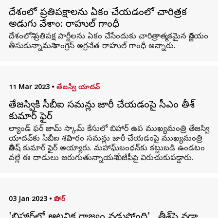
దేశంలోని ప్రతిపక్షాలను ఏకం చేయడంలో చారిత్రక
అడుగు వేశాం: రాహుల్ గాంధీ
దేశంలోని ప్రతిపక్ష పార్టీలను ఏకం చేసేందుకు చారిత్రాత్మకమైన నిర్ణయం
తీసుకున్నామని కాంగ్రెస్ అగ్రనేత రాహుల్ గాంధీ అన్నారు.
11 Mar 2023
•
తేజస్వీ యాదవ్
తేజస్వికి సీబీఐ సమన్లు జారీ చేయడంపై సీఎం నితీశ్
కుమార్ ఫైర్
ల్యాండ్ ఫర్ జామ్ స్కామ్ కేసులో బిహార్ ఉప ముఖ్యమంత్రి తేజస్వి
యాదవ్‌కు సీబీఐ శనివారం సమన్లు ​​జారీ చేయడంపై ముఖ్యమంత్రి
నితీష్ కుమార్ ఫైర్ అయ్యారు. మహాఘ్‌బంధన్‌కు కట్టుబడి ఉండటం
వల్లే ఈ దాడులు జరుగుతున్నాయని బీజేపీపై విరుచుకుపడ్డారు.
03 Jan 2023
•
బిహార్
'బిహార్‌లో ఆటవిక రాజ్యం నడుస్తోంది'.. నితీశ్‌పై నడ్డా