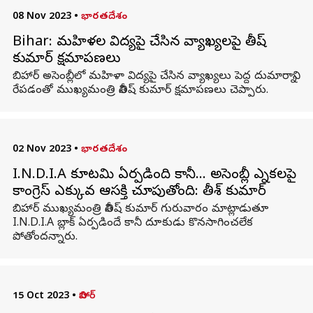
08 Nov 2023
•
భారతదేశం
Bihar: మహిళల విద్యపై చేసిన వ్యాఖ్యలపై నితీష్
కుమార్ క్షమాపణలు
బిహార్ అసెంబ్లీలో మహిళా విద్యపై చేసిన వ్యాఖ్యలు పెద్ద దుమారాన్ని
రేపడంతో ముఖ్యమంత్రి నితీష్ కుమార్ క్షమాపణలు చెప్పారు.
02 Nov 2023
•
భారతదేశం
I.N.D.I.A కూటమి ఏర్పడింది కానీ... అసెంబ్లీ ఎన్నికలపై
కాంగ్రెస్ ఎక్కువ ఆసక్తి చూపుతోంది: నితీశ్ కుమార్
బిహార్ ముఖ్యమంత్రి నితీష్ కుమార్ గురువారం మాట్లాడుతూ
I.N.D.I.A బ్లాక్ ఏర్పడిందే కానీ దూకుడు కొనసాగించలేక
పోతోందన్నారు.
15 Oct 2023
•
బిహార్