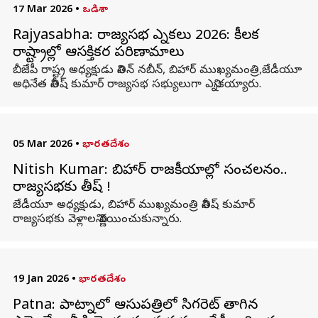
17 Mar 2026
•
ఒడిశా
Rajyasabha: రాజ్యసభ ఎన్నికలు 2026: కీలక
రాష్ట్రాల్లో ఆసక్తికర పరిణామాలు
బీజేపీ రాష్ట్ర అధ్యక్షుడు నితిన్‌ నబీన్‌, బిహార్‌ ముఖ్యమంత్రి,జేడీయూ
అధినేత నితీష్ కుమార్‌ రాజ్యసభ సభ్యులుగా ఎన్నికయ్యారు.
05 Mar 2026
•
భారతదేశం
Nitish Kumar: బిహార్ రాజకీయాల్లో సంచలనం..
రాజ్యసభకు నితీష్ !
జేడీయూ అధ్యక్షుడు, బిహార్ ముఖ్యమంత్రి నితీష్ కుమార్
రాజ్యసభకు వెళ్లాలని నిర్ణయించుకున్నారు.
19 Jan 2026
•
భారతదేశం
Patna: పాట్నాలోని ఆసుపత్రిలో సిగరెట్ తాగిన