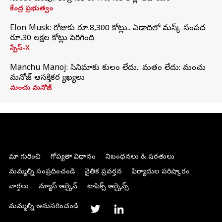
కేంద్ర ప్రభుత్వం
Elon Musk: రోజుకు రూ.8,300 కోట్లు.. ఏడాదిలో మస్క్ సంపద
రూ.30 లక్షల కోట్లు పెరిగింది
స్పేస్-X
Manchu Manoj: సినిమాకు కులం లేదు.. మతం లేదు: మంచు
మనోజ్‌ ఆసక్తికర వ్యాఖ్యలు
మంచు మనోజ్
మా గురించి
గోప్యతా విధానం
నిబంధనలు & షరతులు
మమ్మల్ని సంప్రదించండి
నైతిక ప్రవర్తన
ఫిర్యాదుల పరిష్కారం
వార్తలు
న్యూస్ ఆర్కైవ్
టాపిక్స్ ఆర్కైవ్స్
మమ్మల్ని అనుసరించండి