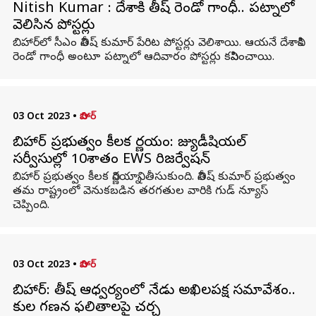
Nitish Kumar : దేశానికి నితీష్ రెండో గాంధీ.. ప‌ట్నాలో
వెలిసిన పోస్ట‌ర్లు
బిహార్‌లో సీఎం నితీష్ కుమార్‌ పేరిట పోస్టర్లు వెలిశాయి. ఆయనే దేశానికి
రెండో గాంధీ అంటూ ప‌ట్నాలో ఆదివారం పోస్ట‌ర్లు కనిపించాయి.
03 Oct 2023
•
బిహార్
బిహార్ ప్రభుత్వం కీలక నిర్ణయం: జ్యుడీషియల్
సర్వీసుల్లో 10శాతం EWS రిజర్వేషన్
బిహార్ ప్రభుత్వం కీలక నిర్ణయాన్ని తీసుకుంది. నితీష్ కుమార్ ప్రభుత్వం
తమ రాష్ట్రంలో వెనుకబడిన తరగతుల వారికి గుడ్ న్యూస్
చెప్పింది.
03 Oct 2023
•
బిహార్
బిహార్: నితీష్ ఆధ్వర్యంలో నేడు అఖిలపక్ష సమావేశం..
కుల గణన ఫలితాలపై చర్చ