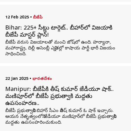
12 Feb 2025
•
బీజేపీ
Bihar: 225+ సీట్లు టార్గెట్.. బీహార్‌లో విజయానికి
బీజేపీ మాస్టర్ ప్లాన్!
బీజేపీ వరుస విజయాలతో మంచి జోష్‌లో ఉంది. హర్యానా,
మహారాష్ట్ర, దిల్లీ అసెంబ్లీ ఎన్నికల్లో కాషాయ పార్టీ భారీ విజయం
సాధించింది.
22 Jan 2025
•
భారతదేశం
Manipur: బీజేపీకి నితీష్ కుమార్ జేడీయూ షాక్..
మణిపూర్‌లో బీజేపీ ప్రభుత్వానికి మద్దతు
ఉపసంహరణ..
బీజేపీ ప్రభుత్వానికి బిహార్ సీఎం నితీష్ కుమార్ ఓ షాక్ ఇచ్చారు.
ఆయన నేతృత్వంలోని జేడీయూ మణిపూర్‌లో బీజేపీ ప్రభుత్వానికి
మద్దతు ఉపసంహరించుకుంది.