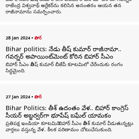
బిహార్ సీఎం నితీష్ కుమార్ తన పదవికి రాజీనామా చేశారు. గవర్నర్
రాజేంద్ర విశ్వనాథ్ అర్లేకర్‌ను కలిసిన అనంతరం ఆయన తన
రాజీనామాను సమర్పించారు.
28 Jan 2024
•
బిహార్
Bihar politics: నేడు నితీష్ కుమార్ రాజీనామా..
గవర్నర్ అపాయింట్‌మెంట్ కోరిన బిహార్ సీఎం
బిహార్ సీఎం నితీష్ కుమార్ బీజేపీ కూటమిలో చేరేందుకు రంగం
సిద్ధమైంది.
27 Jan 2024
•
బిహార్
Bihar Politics: నితీశ్ ఉదంతం వేళ.. బిహార్‌ కాంగ్రెస్
సీనియర్ అబ్జర్వర్‌గా భూపేష్ బఘేల్ నియామకం
ప్రతిపక్ష ఇండియా కూటమిని బిహార్ సీఎం నితీశ్ కుమార్ వీడుతున్నట్లు
వార్తలు వస్తున్న వేళ.. కీలక పరిణామం చోటుచేసుకుంది.