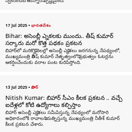
స్వీకరించబోతున్నారని స్పష్టమైంది.
17 Jul 2025
•
భారతదేశం
Bihar: అసెంబ్లీ ఎన్నికలకు ముందు.. నితీష్ కుమార్‌
సర్కారు మరో కొత్త పథకం ప్రకటన
బిహార్‌లో మరికొన్నినెలల్లో అసెంబ్లీ ఎన్నికలు జరగనున్న నేపథ్యంలో,
ముఖ్యమంత్రి నితీష్ కుమార్ నేతృత్వంలోని ప్రభుత్వం ఓటర్లను
ఆకర్షించేందుకు వరాల పంట కురిపిస్తోంది.
13 Jul 2025
•
బిహార్
Nitish Kumar: బిహార్‌ సీఎం కీలక ప్రకటన .. వచ్చే
ఐదేళ్లలో కోటి ఉద్యోగాలు కల్పిస్తాం
బిహార్‌ అసెంబ్లీ ఎన్నికలు సమీపిస్తున్న నేపథ్యంలో మరోసారి
అధికారంలోకి రావాలని యత్నిస్తున్న ముఖ్యమంత్రి నీతీశ్‌ కుమార్‌
కీలక ప్రకటన చేశారు.