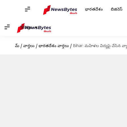
భారతదేశం
బిజినెస్
Telugu
హోమ్
/
వార్తలు
/
భారతదేశం వార్తలు
/
Bihar: మహిళల విద్యపై చేసిన వ్య