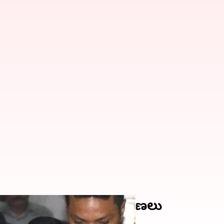
యలపై నితీష్ కుమార్ క్షమాపణలు