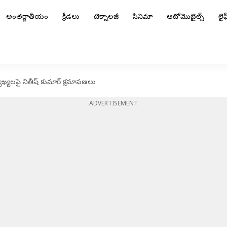
అంతర్జాతీయం
క్రీడలు
టెక్నాలజీ
సినిమా
ఆటోమొబైల్స్
లైఫ్
ాఖ్యలపై నితీష్ కుమార్ క్షమాపణలు
ADVERTISEMENT