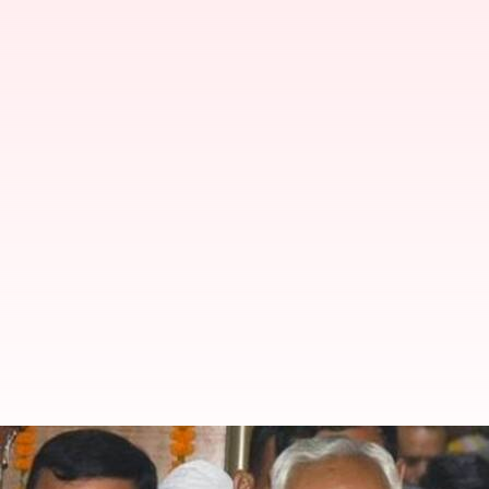
Bihar: మహిళల విద్యపై చేసిన వ్యాఖ్