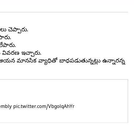
ు చెప్పారు.
పారు.
లేపారు.
న వివరణ ఇచ్చారు.
రు. ఆయన మానసిక వ్యాధితో బాధపడుతున్నట్లు ఉన్నారన్న
sembly
pic.twitter.com/VbgolqAhYr