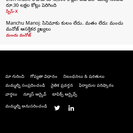
Elon Musk: రోజుకు రూ.8,300 కోట్లు.. ఏడాదిలో మస్క్ సంపద
రూ.30 లక్షల కోట్లు పెరిగింది
స్పేస్-X
Manchu Manoj: సినిమాకు కులం లేదు.. మతం లేదు: మంచు
మనోజ్‌ ఆసక్తికర వ్యాఖ్యలు
మంచు మనోజ్
మా గురించి
గోప్యతా విధానం
నిబంధనలు & షరతులు
మమ్మల్ని సంప్రదించండి
నైతిక ప్రవర్తన
ఫిర్యాదుల పరిష్కారం
వార్తలు
న్యూస్ ఆర్కైవ్
టాపిక్స్ ఆర్కైవ్స్
మమ్మల్ని అనుసరించండి