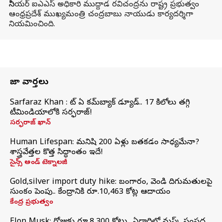
సీనియర్ ఐఎఎస్ అధికారి ముద్దాడ రవిచంద్రను రాష్ట్ర ప్రభుత్వం
ఆంధ్రప్రదేశ్ ముఖ్యమంత్రి చంద్రబాబు నాయుడు కార్యదర్శిగా
నియమించింది.
తాజా వార్తలు
Sarfaraz Khan : వాట్‌ ఏ కమ్‌బ్యాక్‌ డ్యూడ్‌.. 17 కిలోలు తగ్గి
టీమిండియాలోకి సర్ఫరాజ్‌!
సర్ఫరాజ్ ఖాన్
Human Lifespan: మనిషి 200 ఏళ్లు బతకడం సాధ్యమేనా?
శాస్త్రవేత్తల కొత్త సిద్ధాంతం ఇదే!
సైన్స్ అండ్ టెక్నాలజీ
Gold,silver import duty hike: బంగారం, వెండి దిగుమతులపై
సుంకం పెంపు.. కేంద్రానికి రూ.10,463 కోట్ల ఆదాయం
కేంద్ర ప్రభుత్వం