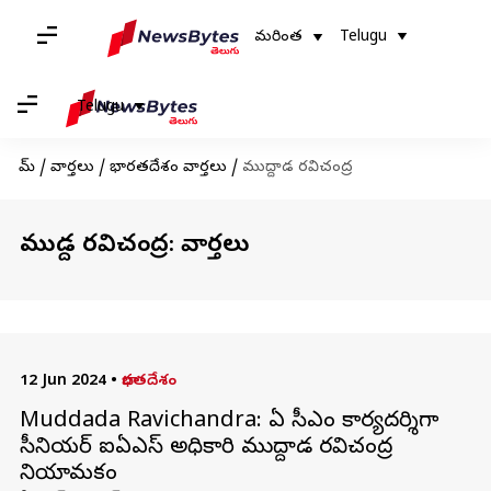
మరింత
Telugu
Telugu
హోమ్
/
వార్తలు
/
భారతదేశం వార్తలు
/
ముద్దాడ రవిచంద్ర
ముద్దాడ రవిచంద్ర: వార్తలు
12 Jun 2024
•
భారతదేశం
Muddada Ravichandra: ఏపీ సీఎం కార్యదర్శిగా
సీనియర్ ఐఏఎస్ అధికారి ముద్దాడ రవిచంద్ర
నియామకం