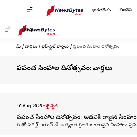
భారతదేశం
బిజినెస్
Telugu
హోమ్
/
వార్తలు
/
లైఫ్-స్టైల్ వార్తలు
/
ప్రపంచ సింహాల దినోత్సవం
ప్రపంచ సింహాల దినోత్సవం: వార్తలు
10 Aug 2023
•
లైఫ్-స్టైల్
ప్రపంచ సింహాల దినోత్సవం: అడవికి రాజైన సింహ
ఈరోజు వరల్డ్ లయన్ డే. అత్యంత క్రూర జంతువైన సింహాలు ప్ర