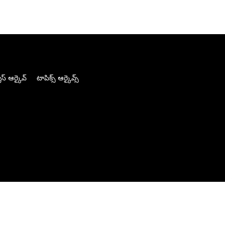
స్ ఆర్కైవ్
టాపిక్స్ ఆర్కైవ్స్