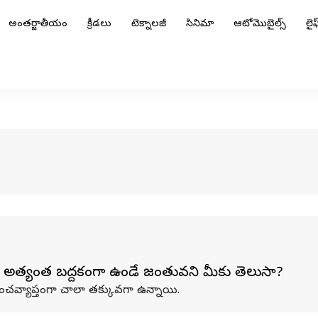
అంతర్జాతీయం
క్రీడలు
టెక్నాలజీ
సినిమా
ఆటోమొబైల్స్
లైఫ్
ం అత్యంత బద్దకంగా ఉండే జంతువని మీకు తెలుసా?
పంచవ్యాప్తంగా చాలా తక్కువగా ఉన్నాయి.