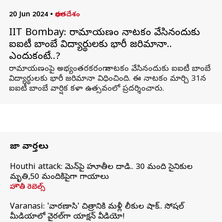
20 Jun 2024
•
భారతదేశం
IIT Bombay: రామాయణం నాటకం వేసినందుకు
ఐఐటీ బాంబే విద్యార్థులకు భారీ జరిమానా..
ఎందుకంటే..?
రామాయణంపై అభ్యంతరకరంగా నాటకం వేసినందుకు ఐఐటీ బాంబే
విద్యార్థులకు భారీ జరిమానా విధించింది. ఈ నాటకం మార్చి 31న
ఐఐటీ బాంబే వార్షిక కళా ఉత్సవంలో ప్రదర్శించారు.
తాజా వార్తలు
Houthi attack: యెమెన్‌పై హూతీల దాడి.. 30 మంది సైనికుల
మృతి,50 మందికిపైగా గాయాలు
హౌతీ రెబెల్స్
Varanasi: 'వారణాసి' చిత్రానికి మళ్లీ లీకుల షాక్.. సోషల్
మీడియాలో వైరల్‌గా యాక్షన్ వీడియో!