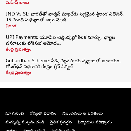
మహేష్ బాబు
IND Vs SL: భారత్‌తో వార్మప్‌ మ్యాచ్‌కు సిద్ధమైన శ్రీలంక ఎలెవన్..
15 మంది సభ్యులతో జట్టు వెల్లడి
శ్రీలంక
UPI Payments: యూపీఐ చెల్లింపుల్లో కీలక మార్పు.. ఛార్జీల
వసూలుకు లోక్‌సభ ఆమోదం..
కేంద్ర ప్రభుత్వం
Gobardhan Scheme: పేడ, వ్యవసాయ వ్యర్థాలతో ఆదాయం..
గోబర్‌ధన్ పథకానికి కేంద్రం గ్రీన్ సిగ్నల్
కేంద్ర ప్రభుత్వం
మా గురించి
గోప్యతా విధానం
నిబంధనలు & షరతులు
మమ్మల్ని సంప్రదించండి
నైతిక ప్రవర్తన
ఫిర్యాదుల పరిష్కారం