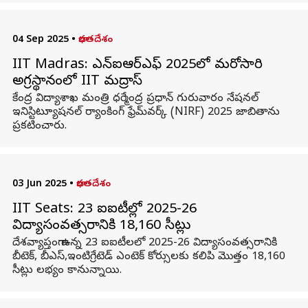
04 Sep 2025
•
భారతదేశం
IIT Madras: ఎన్‌ఐఆర్‌ఎఫ్‌ 2025లో మరోసారి
అగ్రస్థానంలో IIT మద్రాస్‌
కేంద్ర విద్యాశాఖ మంత్రి ధర్మేంద్ర ప్రధాన్ గురువారం నేషనల్‌
ఇనిస్టిట్యూషనల్‌ ర్యాంకింగ్ ఫ్రేమ్‌వర్క్‌ (NIRF) 2025 జాబితాను
ప్రకటించారు.
03 Jun 2025
•
భారతదేశం
IIT Seats: 23 ఐఐటీల్లో 2025-26
విద్యాసంవత్సరానికి 18,160 సీట్లు
దేశవ్యాప్తంగా ఉన్న 23 ఐఐటీలలో 2025-26 విద్యాసంవత్సరానికి
బీటెక్, బీఎస్,ఇంటిగ్రేటెడ్ ఎంటెక్ కోర్సులకు కలిపి మొత్తం 18,160
సీట్లు లభ్యం కానున్నాయి.