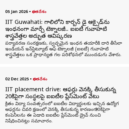
05 Jan 2026
•
భారతదేశం
IIT Guwahati: గాలిలోని కార్బన్ డై ఆక్సైడ్‌ను
ఇంధనంగా మార్చే టెక్నాలజీ.. ఐఐటీ గువాహ‌టి
శాస్త్రవేత్తల అద్భుత ఆవిష్కరణ
పర్యావరణ సంరక్షణకు, స్వచ్ఛమైన ఇంధన తయారీకి దారి తీసేలా
ఇండియన్ ఇన్‌స్టిట్యూట్ ఆఫ్ టెక్నాలజీ (ఐఐటీ) గువాహటి
శాస్త్రవేత్తలు ఒక ప్రాధాన్యత గల పరిశోధనలో ముందడుగు వేశారు.
02 Dec 2025
•
భారతదేశం
IIT placement drive: ఆఫర్లు వెనక్కి తీసుకున్న
20కిపైగా సంస్థలపై ఐఐటీల ప్లేస్‌మెంట్ వేటు
క్రితం విద్యా సంవత్సరంలో ఐఐటీల విద్యార్థులకు ఇచ్చిన ఉద్యోగ
ఆఫర్లను చివరి క్షణంలో వెనక్కి తీసుకున్న కారణంగా 20కిపైగా
కంపెనీలను ఈ ఏడాది ఐఐటీల ప్లేస్‌మెంట్ డ్రైవ్‌ నుంచి
నిషేధించినట్లు సమాచారం.