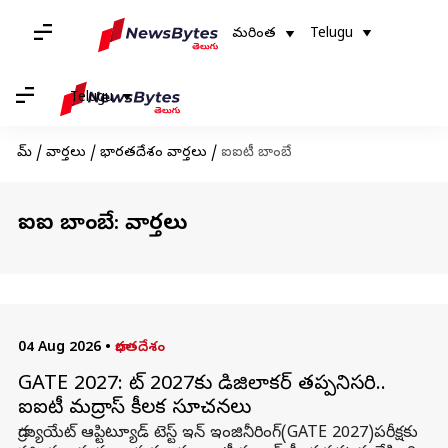
మరింత
Telugu
Telugu
హోమ్
/
వార్తలు
/
భారతదేశం వార్తలు
/
ఐఐటీ బాంబే
ఐఐటీ బాంబే: వార్తలు
04 Aug 2026
•
భారతదేశం
GATE 2027: గేట్‌ 2027కు డిజిలాకర్‌ తప్పనిసరి..
ఐఐటీ మద్రాస్‌ కీలక సూచనలు
గ్రాడ్యుయేట్‌ ఆప్టిట్యూడ్‌ టెస్ట్‌ ఇన్‌ ఇంజినీరింగ్‌(GATE 2027)పరీక్షకు