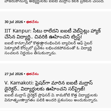
హాజరుకానున్న అభ్యర్థులకు ఐఐటీ మద్రాస్‌ కీలక ప్రకటన చేసింది.
30 Jul 2026
•
భారతదేశం
IIT Kanpur: సీటు రాలేదని ఐఐటీ వెబ్‌సైట్లు హ్యాక్
చేసిన విద్యార్థి.. చివరికి ఊహించని ట్విస్ట్!
ఐఐటీ కాన్పూర్‌లో కొత్తగా ప్రారంభించిన బ్యాచిలర్ ఆఫ్ సైబర్
సెక్యూరిటీ కోర్సులో ప్రవేశం లభించకపోవడంతో ఓ విద్యార్థి
సంచలన నిర్ణయం తీసుకున్నాడు.
27 Jul 2026
•
భారతదేశం
V. Kamakoti: ఫ్రెషర్‌గా మారిన ఐఐటీ మద్రాస్
డైరెక్టర్.. విద్యార్థులకు ఊహించని సర్‌ప్రైజ్!
ఐఐటీ మద్రాస్ డైరెక్టర్ ప్రొఫెసర్ వి. కామకోటి కొత్త విద్యార్థులకు
వినూత్నంగా స్వాగతం పలికి అందరి ప్రశంసలు అందుకున్నారు.