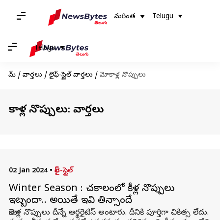
మరింత
Telugu
Telugu
హోమ్
/
వార్తలు
/
లైఫ్-స్టైల్ వార్తలు
/
మోకాళ్ల నొప్పులు
మోకాళ్ల నొప్పులు: వార్తలు
02 Jan 2024
•
లైఫ్-స్టైల్
Winter Season : చలికాలంలో కీళ్ల నొప్పులు
ఇబ్బందా.. అయితే ఇవి తినాల్సిందే
మోకాళ్ల నొప్పులు దీన్నే ఆర్థరైటిస్ అంటారు. దీనికి పూర్తిగా చికిత్స లేదు.