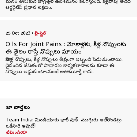
మనం తీసుకునే జాగ్రత్తలే ఉపశమనం కలిగిస్తుంది. కీళ్లవాపు అనేది
ఆర్థరైటిస్ ప్రధాన లక్షణం.
25 Oct 2023
•
లైఫ్-స్టైల్
Oils For Joint Pains : మోకాళ్లకు, కీళ్ల నొప్పులకు
ఈ తైలం రాస్తే నొప్పులు మాయం
మోకాళ్ల నొప్పులు, కీళ్ల నొప్పులు తీవ్రంగా ఇబ్బంది పెడుతుంటాయి.
దైనందిన జీవితంలో సాధారణ కార్యకలాపాలను కూడా ఈ
నొప్పులు అడ్డుకుంటాయంటే అతిశయోక్తి కాదు.
తాజా వార్తలు
Team India: టీమిండియాకు భారీ షాక్.. ముగ్గురు ఆల్‌రౌండర్లు
ఒకేసారి అవుట్!
టీమిండియా