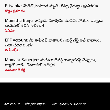
Priyanka: మెడికో ప్రియాంక మృతి.. కిమ్స్‌ వైద్యుల ధ్రువీకరణ
రోడ్డు ప్రమాదం
Mamitha Baiju: అప్పుడు సూర్యను కలవలేకపోయా.. ఇప్పుడు
ఆయనతో కలిసి నటించా!
సినిమా
EPF Account: మీ ఈపీఎఫ్ ఖాతాలను మెర్జ్ చేస్తే ఇవే లాభాలు..
ఎలా చేయాలంటే?
ఈపీఎఫ్ఓ
Mamata Banerjee: మమతా బెనర్జీ కాన్వాయ్‌పై చెప్పులు,
రాళ్లతో దాడి : బెంగాల్‌లో ఉద్రిక్తత
మమతా బెనర్జీ
మా గురించి
గోప్యతా విధానం
నిబంధనలు & షరతులు