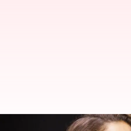
నయన తారకు భలే ఛాన్స్, దిగ్గజాల స