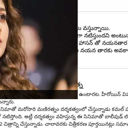
 హాసన్ తో నటించబోతున్నట్లు వార్తలు వస్తున్నాయి.
34 సినిమాలో నయన తార హీరోయిన్ గా నటిస్తుందని అంటున్
చారం అందుతోంది. ఇదే నిజమైతే కమల్ హాసన్ తో నయనతా
రు. సడెన్ గా ఏమైందో తెలియదు కానీ నయన తారకు అవకాశం వ
ండవ చిత్రం చేస్తున్న మణిరంత్న
కెక్కించే సినిమా పనుల్లో మణిరత్నం బిజీగా ఉంటారట. హీరోయిన్ 
న్నారు.
నిమాతో మరోసారి మణిరత్నం దర్శకత్వంలో చేస్తున్నాడు కమల్ హ
టిస్తోంది. అట్లీ దర్శకత్వం వహిస్తున్న ఈ సినిమాతో బాలీవు
 చిత్రాన్ని చేస్తున్నాడు. చాలావరకు చిత్రీకరణ పూర్తయినట్లు