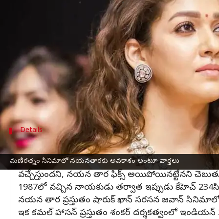
వ్రాసిన వారు
Apr 21, 2023
12:29 pm
Sriram Pranateja
ఈ వార్తాకథనం ఏంటి
లేడీ సూపర్ స్టార్ గా పేరు తెచ్చుకున్న నయన తార, కమల్
కమల్ హాసన్, మణిరత్నం కాంబోలో తెరకెక్కే కేహెచ్ 2
ఈ విషయమై కోలీవుడ్ ఫిలిమ్ సర్కిల్స్ నుండి సమా
అయితే గతంలో, ఈ చిత్రంలో త్రిష కనిపిస్తుందని అన్నా
Details
1987లోని నాయకుడు తర్వాత కమల్ హాసన్ తో రె
పొన్నియన్ సెల్వన్ 2 రిలీజైన తర్వాత కమల్ హాసన్ తో తెర
మణిరత్నం సినిమాలో నయనతారకు అవకాశం అంటూ వార్తలు
వచ్చేస్తుందని, నయన తార ఫిక్స్ అయిపోయినట్టేనని చెబుతు
1987లో వచ్చిన నాయకుడు తర్వాత ఇప్పుడు కేహెచ్ 234సి
నయన తార ప్రస్తుతం షారుక్ ఖాన్ సరసన జవాన్ సినిమాలో న
ఇక కమల్ హాసన్ ప్రస్తుతం శంకర్ దర్శకత్వంలో ఇండియన్ 2