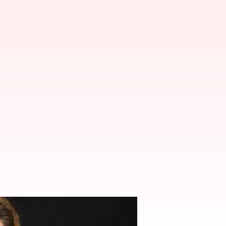
ినిమాలో అవకాశం