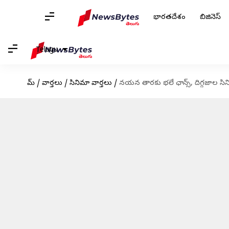
భారతదేశం
బిజినెస్
Telugu
హోమ్
/
వార్తలు
/
సినిమా వార్తలు
/
నయన తారకు భలే ఛాన్స్, దిగ్గజాల 