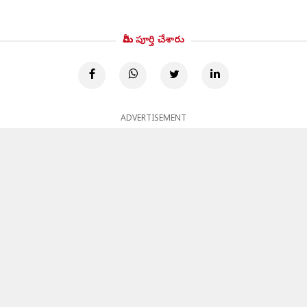
మీరు పూర్తి చేశారు
ADVERTISEMENT