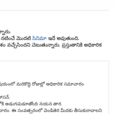
నారు.
ర నటించే మొదటి
సినిమా
ఇదే అవుతుంది.
చ్చేసిందని చెబుతున్నారు. ప్రస్తుతానికి అధికారిక
విషయంలో మరికొద్ది రోజుల్లో అధికారిక సమాచారం
ాసన్.
డ్ లోకి అడుగుపెడూతోంది నయన తార.
 సమాచారం. ఈ సంవత్సరంలో వెండితెర మీదకు తీసుకురావాలని