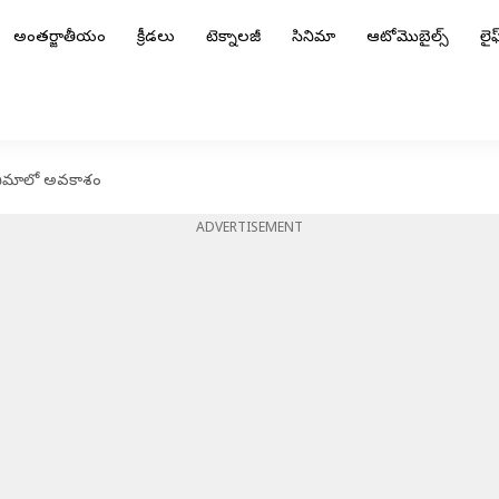
అంతర్జాతీయం
క్రీడలు
టెక్నాలజీ
సినిమా
ఆటోమొబైల్స్
లైఫ్
సినిమాలో అవకాశం
ADVERTISEMENT