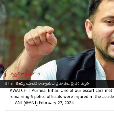
వ్రాసిన వారు
Feb 27, 2024
10:13 am
Stalin
ఈ వార్తాకథనం ఏంటి
ఆర్జేడీ నేత
తేజస్వీ యాదవ్
బిహార్‌లో జన్ విశ్వాస్ యాత్ర 
ఈ యాత్రలో భాగంగా ఫిబ్రవరి 26 అర్థరాత్రి తేజస్వీ యా
ఈ ప్రమాదంలో వాహనం నడుపుతున్న డ్రైవర్ మృతి చెందా
పూర్నియాలోని బిలౌరీ పనోరమా హైట్ సమీపంలో ఈ ప్రమ
తేజస్వి యాదవ్‌ ప్రయాణిస్తున్న కాన్వాయ్‌లోని కారు అదుప
ట్విట్టర్ పోస్ట్ చేయండి
వివరాలు వెల్లడిస్తున్న పోలీసులు
Bihar: తేజస్వీ యాదవ్ కాన్వాయ్‌కు ప్రమాదం.. డ్రైవర్ మృతి
#WATCH
| Purnea, Bihar: One of our escort cars met 
remaining 6 police officials were injured in the acci
— ANI (@ANI)
February 27, 2024