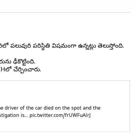
లువురి పరిస్థితి విషమంగా ఉన్నట్లు తెలుస్తోంది.
ను ఢీకొట్టింది.
e driver of the car died on the spot and the
stigation is…
pic.twitter.com/frUWFuAlrJ