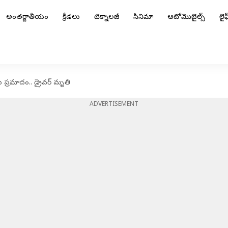
అంతర్జాతీయం
క్రీడలు
టెక్నాలజీ
సినిమా
ఆటోమొబైల్స్
లైఫ్
ు ప్రమాదం.. డ్రైవర్ మృతి
ADVERTISEMENT