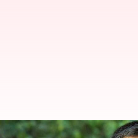
Bihar: తేజస్వీ యాదవ్ కాన్వాయ్‌కు ప్