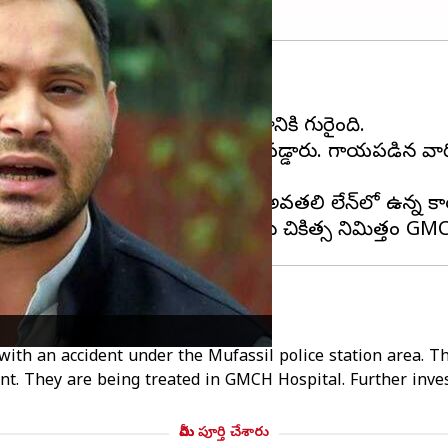
చేస్తున్న విషయం తెలిసిందే.
దవ్ కాన్వాయ్‌లోని వాహనం ప్రమాదానికి గురైంది.
డు. ఆరుగురు పోలీసులు గాయపడ్డారు. గాయపడిన వారిలో ప
ాదం జరిగింది.
ు తప్పి డివైడర్‌ను ధ్వంసం చేసి.. అవతలి లేన్‌లో ఉన్న కారు
with an accident under the Mufassil police station area. Th
dent. They are being treated in GMCH Hospital. Further inve
మీరు పూర్తి చేశారు