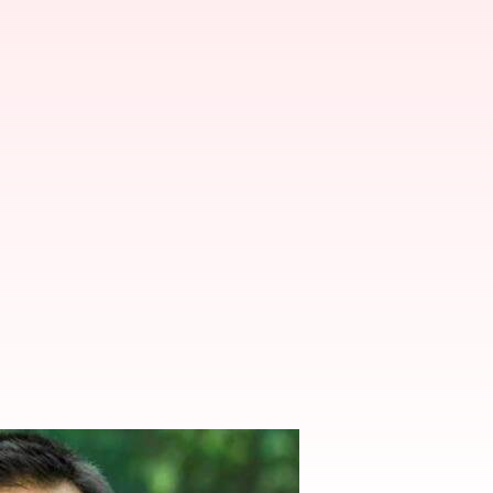
రమాదం.. డ్రైవర్ మృతి