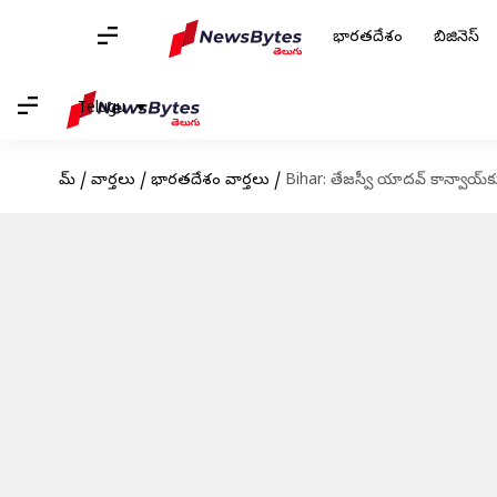
భారతదేశం
బిజినెస్
Telugu
హోమ్
/
వార్తలు
/
భారతదేశం వార్తలు
/
Bihar: తేజస్వీ యాదవ్ కాన్వాయ్‌క