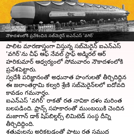
వ్రాసిన వారు
Jan 23, 2023
12:27 pm
Stalin
ఈ వార్తాకథనం ఏంటి
భారత నౌకాదళం
మరో ప్రధాన అస్త్రాన్ని తన
నౌకాదళంలోకి ప్రవేశించిన సబ్‌మెరైన్ ఐఎన్ఎస్ 'వగిర్'
అమ్ములపొదిలో చేర్చుకుంది. సముద్రగర్భంలో శత్రువు
పాలిట మారణాస్త్రంగా భావిస్తున్న సబ్‌మెరైన్ ఐఎన్ఎస్
'వగిర్'ను చీఫ్ ఆఫ్ నేవల్ స్టాఫ్ అడ్మిరల్ ఆర్
హరికుమార్ ఆధ్వర్యంలో సోమవారం నౌకాదళంలోకి
ప్రవేశపెట్టారు.
స్వదేశీ పరిజ్ఞానంతో అధునాత హంగులతో తీర్చిదిద్దిన
ఈ జలాంతర్గామి కల్వరి శ్రేణి సబ్‌మెరైన్‌లలో ఐదోవది
కావడం గమనార్హం.
ఐఎన్ఎస్ 'వగిర్' రాకతో భారత నావికా దళం మరింత
బలపడింది. ఫ్రాన్స్ సహకారంతో ముంబయికి చెందిన
మజాగాన్ డాక్ షిప్‌బిల్డర్స్ లిమిటెడ్ సంస్థ దీన్ని
తీర్చిదిద్దింది.
శత్రువులను అరికట్టడంతో పాటు భారత సముద్ర