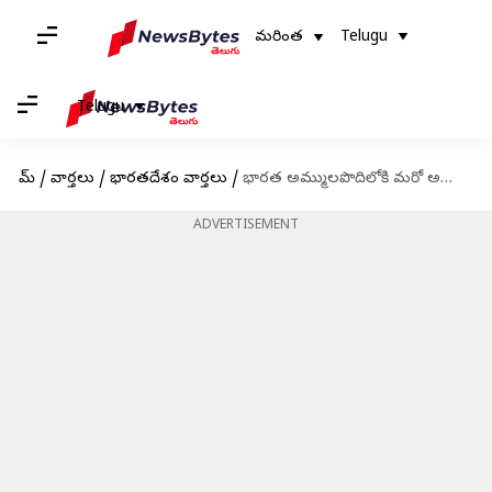
మరింత
Telugu
Telugu
హోమ్
/
వార్తలు
/
భారతదేశం వార్తలు
/
భారత అమ్ములపొదిలోకి మరో అస్త్రం, నౌకాదళంలోకి ప్రవేశించిన సబ్‌మెరైన్ ఐఎన్ఎస్ 'వగిర్'
ADVERTISEMENT