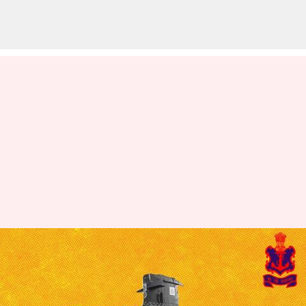
భారత అమ్ములపొదిలోకి మరో అస్త్రం,
నౌకాదళంలోకి ప్రవేశించిన సబ్‌మెరైన్
ఐఎన్ఎస్ 'వగిర్'