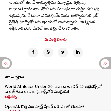
ఇందులో ఉండే అత్యుత్తమ సెన్సార్లు, శత్రువు
జలాంతర్గాములు, నౌకలను సులభంగా గుర్తించగలవు.
శత్రువును ధీటుగా ఎదుర్కొనేందుకు అత్యాధునిక వైర్
గైడెడ్ టార్పెడోలను ఇందులో అమర్చారు. అత్యంత
శక్తివంతమైన డీజిల్ ఇంజిన్లు దీని సొంతం.
మీరు పూర్తి చేశారు
తాజా వార్తలు
World Athletics Under-20: ప్రపంచ అండర్-20 అథ్లెటిక్స్‌లో
భారత్‌ శుభారంభం.. ఫైనల్స్‌లోకి ముగ్గురు!
అథ్లెటిక్స్
OpenAI: కొత్త ఏఐ స్మార్ట్ స్పీకర్ ధర ఎంతో తెలుసా?