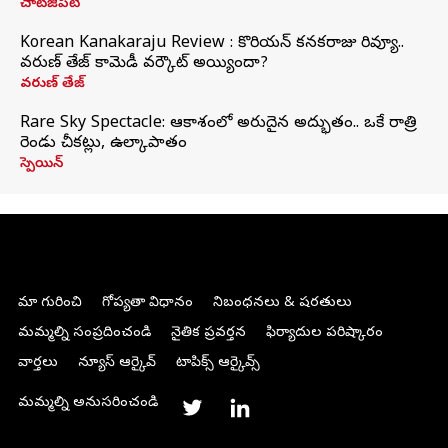
చాట్‌జీపీటీ
Korean Kanakaraju Review : కొరియన్ కనకరాజు రివ్యూ..
వరుణ్ తేజ్ కామెడీ వర్కౌట్ అయ్యిందా?
వరుణ్ తేజ్
Rare Sky Spectacle: ఆకాశంలో అరుదైన అద్భుతం.. ఒకే రాత్రి
రెండు చీకట్లు, ఉల్కాపాతం
స్పెయిన్
మా గురించి
గోప్యతా విధానం
నిబంధనలు & షరతులు
మమ్మల్ని సంప్రదించండి
నైతిక ప్రవర్తన
ఫిర్యాదుల పరిష్కారం
వార్తలు
న్యూస్ ఆర్కైవ్
టాపిక్స్ ఆర్కైవ్స్
మమ్మల్ని అనుసరించండి