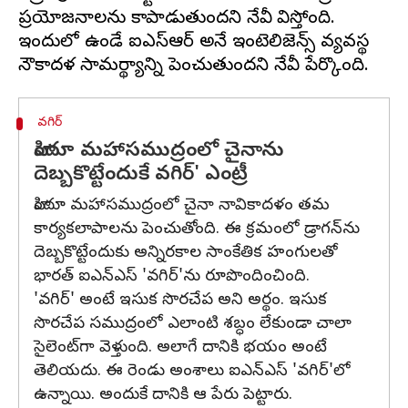
ప్రయోజనాలను కాపాడుతుందని నేవీ భావిస్తోంది.
ఇందులో ఉండే ఐఎస్ఆర్ అనే ఇంటెలిజెన్స్ వ్యవస్థ
వగిర్
హిందూ మహాసముద్రంలో చైనాను
దెబ్బకొట్టేందుకే వగిర్' ఎంట్రీ
హిందూ మహాసముద్రంలో చైనా నావికాదళం తమ
కార్యకలాపాలను పెంచుతోంది. ఈ క్రమంలో డ్రాగన్‌ను
దెబ్బకొట్టేందుకు అన్నిరకాల సాంకేతిక హంగులతో
భారత్ ఐఎన్ఎస్ 'వగిర్'ను రూపొందించింది.
'వగిర్' అంటే ఇసుక సొరచేప అని అర్థం. ఇసుక
సొరచేప సముద్రంలో ఎలాంటి శబ్ధం లేకుండా చాలా
సైలెంట్‌గా వెళ్తుంది. అలాగే దానికి భయం అంటే
తెలియదు. ఈ రెండు అంశాలు ఐఎన్ఎస్ 'వగిర్'లో
ఉన్నాయి. అందుకే దానికి ఆ పేరు పెట్టారు.