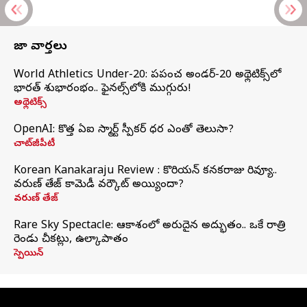
తాజా వార్తలు
World Athletics Under-20: ప్రపంచ అండర్-20 అథ్లెటిక్స్‌లో
భారత్‌ శుభారంభం.. ఫైనల్స్‌లోకి ముగ్గురు!
అథ్లెటిక్స్
OpenAI: కొత్త ఏఐ స్మార్ట్ స్పీకర్ ధర ఎంతో తెలుసా?
చాట్‌జీపీటీ
Korean Kanakaraju Review : కొరియన్ కనకరాజు రివ్యూ..
వరుణ్ తేజ్ కామెడీ వర్కౌట్ అయ్యిందా?
వరుణ్ తేజ్
Rare Sky Spectacle: ఆకాశంలో అరుదైన అద్భుతం.. ఒకే రాత్రి
రెండు చీకట్లు, ఉల్కాపాతం
స్పెయిన్