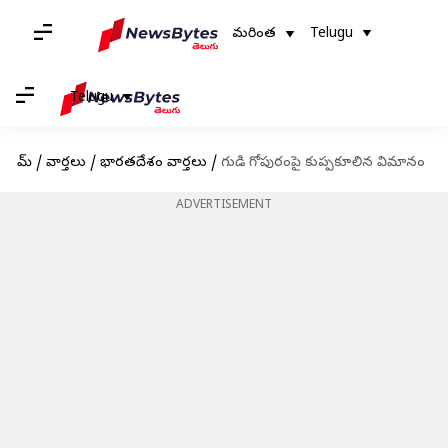
మరింత
Telugu
Telugu
హోమ్
/
వార్తలు
/
భారతదేశం వార్తలు
/
గుడి గోపురంపై కుప్పకూలిన విమానం
ADVERTISEMENT