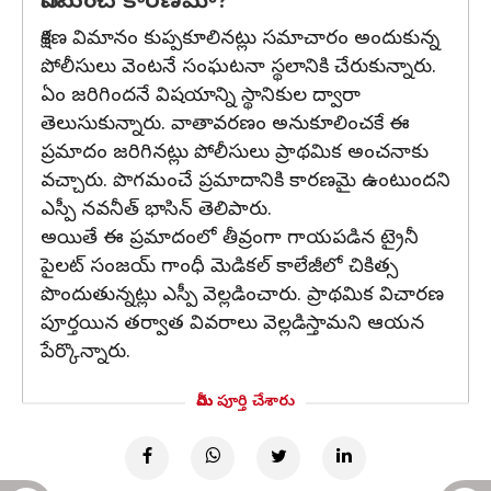
పొగమంచే కారణమా?
శిక్షణ విమానం కుప్పకూలినట్లు సమాచారం అందుకున్న
పోలీసులు వెంటనే సంఘటనా స్థలానికి చేరుకున్నారు.
ఏం జరిగిందనే విషయాన్ని స్థానికుల ద్వారా
తెలుసుకున్నారు. వాతావరణం అనుకూలించకే ఈ
ప్రమాదం జరిగినట్లు పోలీసులు ప్రాథమిక అంచనాకు
వచ్చారు. పొగమంచే ప్రమాదానికి కారణమై ఉంటుందని
ఎస్పీ నవనీత్ భాసిన్ తెలిపారు.
అయితే ఈ ప్రమాదంలో తీవ్రంగా గాయపడిన ట్రైనీ
పైలట్ సంజయ్ గాంధీ మెడికల్ కాలేజీలో చికిత్స
పొందుతున్నట్లు ఎస్పీ వెల్లడించారు. ప్రాథమిక విచారణ
పూర్తయిన తర్వాత వివరాలు వెల్లడిస్తామని ఆయన
పేర్కొన్నారు.
మీరు పూర్తి చేశారు