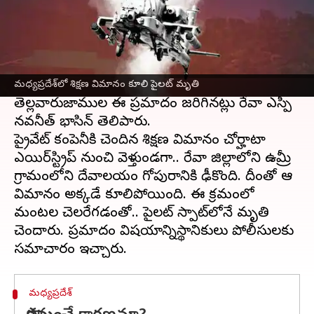
ఈ వార్తాకథనం ఏంటి
మధ్యప్రదేశ్‌లోని రేవాలో శిక్షణ విమానం ఘోర
ప్రమాదానికి గురైంది. ఈ ఘటనలో పైలట్
అక్కడికక్కడే మృతి చెందగా.. శిక్షణ తీసుకున్నంటున్న
వ్యక్తికి తీవ్ర గాయాలయ్యాయి. శుక్రవారం
మధ్యప్రదేశ్‌లో శిక్షణ విమానం కూలి పైలట్ మృతి
తెల్లవారుజాముల ఈ ప్రమాదం జరిగినట్లు రేవా ఎస్పీ
నవనీత్ భాసిన్ తెలిపారు.
ప్రైవేట్ కంపెనీకి చెందిన శిక్షణ విమానం చోర్హాటా
ఎయిర్‌స్ట్రిప్ నుంచి వెళ్తుండగా.. రేవా జిల్లాలోని ఉమ్రీ
గ్రామంలోని దేవాలయం గోపురానికి ఢీకొంది. దీంతో ఆ
విమానం అక్కడే కూలిపోయింది. ఈ క్రమంలో
మంటల చెలరేగడంతో.. పైలట్ స్పాట్‌లోనే మృతి
చెందారు. ప్రమాదం విషయాన్నిస్థానికులు పోలీసులకు
మధ్యప్రదేశ్‌