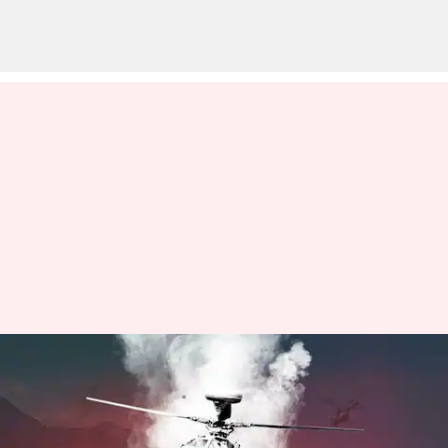
గుడి గోపురంపై కుప్పకూలిన విమానం
వ్రాసిన వారు
Jan 06, 2023
11:29 am
Stalin