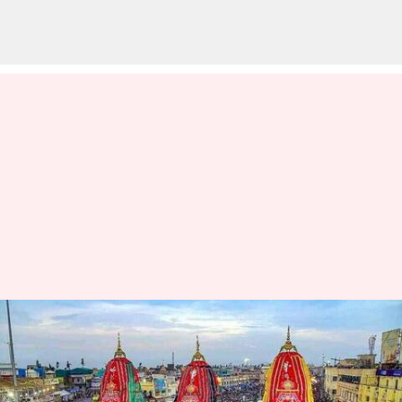
పూరీ జగన్నాథ రథ యాత్ర ఎప్పుడు
మొదలు కానుంది? తేదీ, సమయం
వివరాలివే?