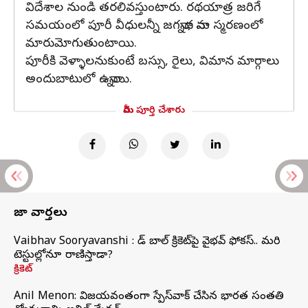
విదేశాల నుండి తరలివస్తుంటారు. రథయాత్ర జరిగే
సమయంలో పూరీ వీధులన్నీ జగన్నాథ నామ స్మరణంలో
మారుమోగుతుంటాయి.
పూరీకి వెళ్ళాలనుకుంటే బస్సు, రైలు, విమాన మార్గాలు
అందుబాటులో ఉన్నాయి.
మీరు పూర్తి చేశారు
తాజా వార్తలు
Vaibhav Sooryavanshi : రెడ్ బాల్ క్రికెట్‌పై వైభవ్ ఫోకస్.. మరి
టెస్టుల్లోనూ రాణిస్తాడా?
క్రికెట్
Anil Menon: విజయవంతంగా స్పేస్‌వాక్‌ చేసిన భారత సంతతి