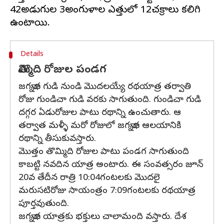
42అడుగుల 3అంగుళాల ఎత్తులో 12చక్రాలు కలిగి
Details
తొమ్మిది రోజుల పండగ
జగన్నాథ గుడి నుండి మొదలయ్యే రథయాత్ర తర్వాతి
రోజు గుండిచా గుడి వరకు సాగుతుంది. గుండిచా గుడి
దగ్గర ఏడురోజుల పాటు రథాన్ని ఉంచుతారు. ఆ
తర్వాత మళ్ళీ మరో రోజులో జగన్నాథ ఆలయానికి
రథాన్ని తీసుకువస్తారు.
మొత్తం తొమ్మిది రోజుల పాటు పండగ సాగుతుంది
కాబట్టి నవదిన యాత్ర అంటారు. ఈ సంవత్సరం జూన్
20వ తేదీన రాత్రి 10:04గంటలకు మొదలై
మరుసటిరోజు సాయంత్రం 7:09గంటలకు రథయాత్ర
పూర్తవుతుంది.
జగన్నాథ యాత్రకు భక్తులు చాలామంది వస్తారు. దేశ