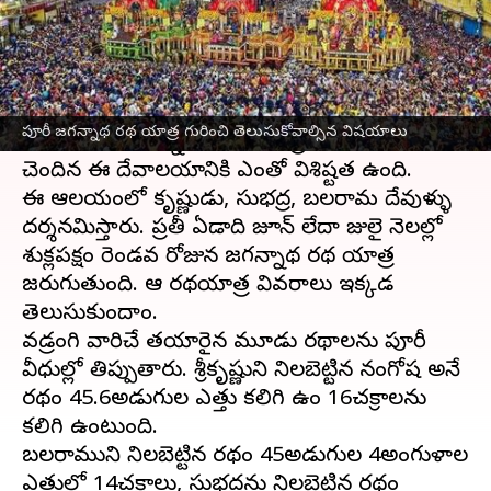
వ్రాసిన వారు
Jun 15, 2023
11:26 am
Sriram Pranateja
ఈ వార్తాకథనం ఏంటి
ఒడిషాలోని పూరీ నగరంలో ఉన్న ప్రసిద్ధ హిందూ
పూరీ జగన్నాథ రథ యాత్ర గురించి తెలుసుకోవాల్సిన విషయాలు
దేవాలయం జగన్నాథ ఆలయం. ప్రాచీన కాలానికి
చెందిన ఈ దేవాలయానికి ఎంతో విశిష్టత ఉంది.
ఈ ఆలయంలో కృష్ణుడు, సుభద్ర, బలరామ దేవుళ్ళు
దర్శనమిస్తారు. ప్రతీ ఏడాది జూన్ లేదా జులై నెలల్లో
శుక్లపక్షం రెండవ రోజున జగన్నాథ రథ యాత్ర
జరుగుతుంది. ఆ రథయాత్ర వివరాలు ఇక్కడ
తెలుసుకుందాం.
వడ్రంగి వారిచే తయారైన మూడు రథాలను పూరీ
వీధుల్లో తిప్పుతారు. శ్రీకృష్ణుడిని నిలబెట్టిన నండిగోష అనే
రథం 45.6అడుగుల ఎత్తు కలిగి ఉండి 16చక్రాలను
కలిగి ఉంటుంది.
బలరాముడిని నిలబెట్టిన రథం 45అడుగుల 4అంగుళాల
ఎత్తులో 14చక్రాలు, సుభద్రను నిలబెట్టిన రథం