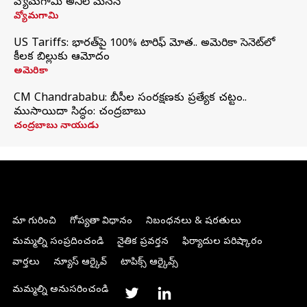
వ్యోమగామి అనిల్‌ మేనన్
వ్యోమగామి
US Tariffs: భారత్‌పై 100% టారిఫ్‌ మోత.. అమెరికా సెనెట్‌లో
కీలక బిల్లుకు ఆమోదం
అమెరికా
CM Chandrababu: బీసీల సంరక్షణకు ప్రత్యేక చట్టం..
ముసాయిదా సిద్ధం: చంద్రబాబు
చంద్రబాబు నాయుడు
మా గురించి
గోప్యతా విధానం
నిబంధనలు & షరతులు
మమ్మల్ని సంప్రదించండి
నైతిక ప్రవర్తన
ఫిర్యాదుల పరిష్కారం
వార్తలు
న్యూస్ ఆర్కైవ్
టాపిక్స్ ఆర్కైవ్స్
మమ్మల్ని అనుసరించండి