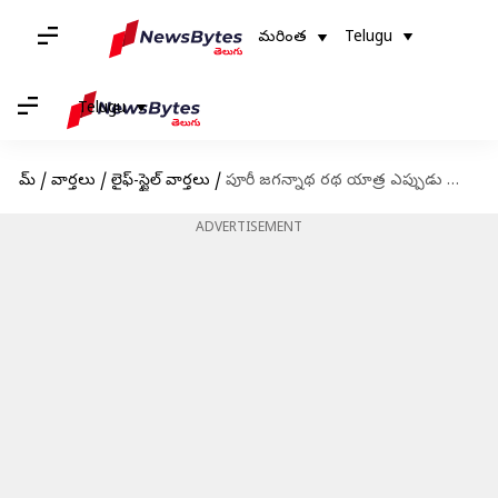
మరింత
Telugu
Telugu
హోమ్
/
వార్తలు
/
లైఫ్-స్టైల్ వార్తలు
/
పూరీ జగన్నాథ రథ యాత్ర ఎప్పుడు మొదలు కానుంది? తేదీ, సమయం వివరాలివే?
ADVERTISEMENT