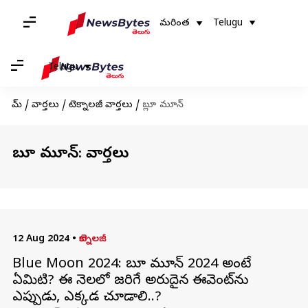
మరింత
Telugu
Telugu
హోమ్
/
వార్తలు
/
టెక్నాలజీ వార్తలు
/
బ్లూ మూన్
బ్లూ మూన్: వార్తలు
12 Aug 2024
•
టెక్నాలజీ
Blue Moon 2024: బ్లూ మూన్ 2024 అంటే
ఏమిటి? ఈ నెలలో జరిగే అరుదైన ఈవెంట్‌ను
ఎప్పుడు, ఎక్కడ చూడాలి..?