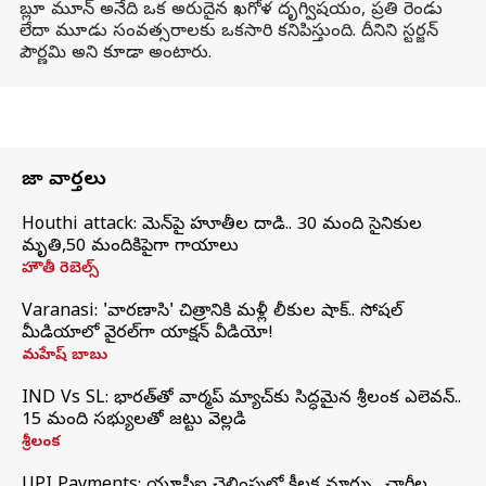
బ్లూ మూన్ అనేది ఒక అరుదైన ఖగోళ దృగ్విషయం, ప్రతి రెండు
లేదా మూడు సంవత్సరాలకు ఒకసారి కనిపిస్తుంది. దీనిని స్టర్జన్
పౌర్ణమి అని కూడా అంటారు.
తాజా వార్తలు
Houthi attack: యెమెన్‌పై హూతీల దాడి.. 30 మంది సైనికుల
మృతి,50 మందికిపైగా గాయాలు
హౌతీ రెబెల్స్
Varanasi: 'వారణాసి' చిత్రానికి మళ్లీ లీకుల షాక్.. సోషల్
మీడియాలో వైరల్‌గా యాక్షన్ వీడియో!
మహేష్ బాబు
IND Vs SL: భారత్‌తో వార్మప్‌ మ్యాచ్‌కు సిద్ధమైన శ్రీలంక ఎలెవన్..
15 మంది సభ్యులతో జట్టు వెల్లడి
శ్రీలంక