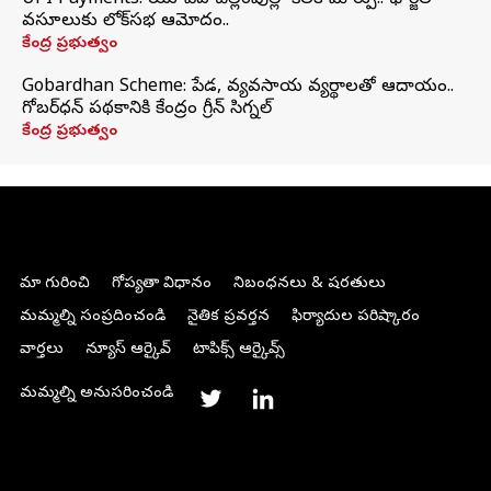
UPI Payments: యూపీఐ చెల్లింపుల్లో కీలక మార్పు.. ఛార్జీల
వసూలుకు లోక్‌సభ ఆమోదం..
కేంద్ర ప్రభుత్వం
Gobardhan Scheme: పేడ, వ్యవసాయ వ్యర్థాలతో ఆదాయం..
గోబర్‌ధన్ పథకానికి కేంద్రం గ్రీన్ సిగ్నల్
కేంద్ర ప్రభుత్వం
మా గురించి
గోప్యతా విధానం
నిబంధనలు & షరతులు
మమ్మల్ని సంప్రదించండి
నైతిక ప్రవర్తన
ఫిర్యాదుల పరిష్కారం
వార్తలు
న్యూస్ ఆర్కైవ్
టాపిక్స్ ఆర్కైవ్స్
మమ్మల్ని అనుసరించండి