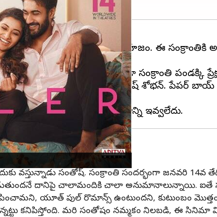
మాలకు థియేటర్ల కొరత ఏర్పడటం సహజం. ఈ సంక్రాంతికి అటు
టించిన తెగింపు చిత్రాలు కూడా సంక్రాంతి పండక్కి ప్ర
మాను తీసుకొస్తున్నాడు హీరో సంతోష్ శోభన్. పేపర్ బాయ్ 
 మంచి విజయాన్ని అందుకున్నాడు.
ందుకు వస్తున్నాడు సంతోష్. సంక్రాంతి సందర్భంగా జనవరి 14వ
ిలబడుతుందనే దానిపై చాలామందికి చాలా అనుమానాలున్నాయి. ఐత
ంచామని, యూత్ పుల్ రొమాన్స్ ఉంటుందని, కుటుంబం మొత్తం చూస
్నట్టు కనిపిస్తోంది. మరి సంతోషం నమ్మకం నిలబడి, ఈ సినిమ