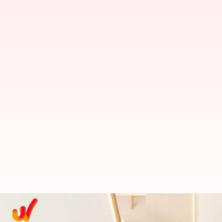
కళ్యాణం కమనీయం: పెద్ద సినిమాల నడుమ