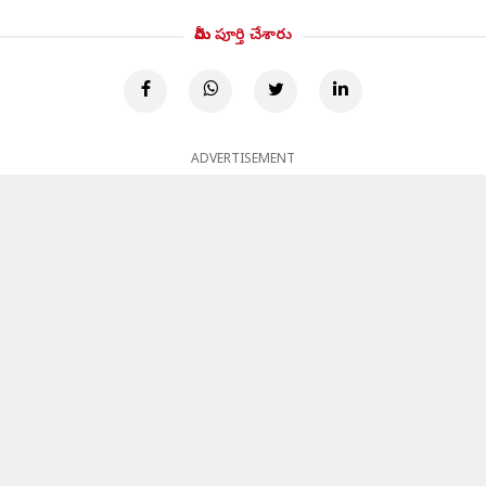
మీరు పూర్తి చేశారు
ADVERTISEMENT