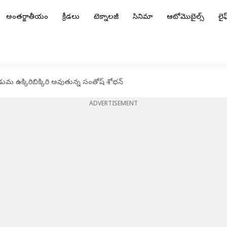
అంతర్జాతీయం
క్రీడలు
టెక్నాలజీ
సినిమా
ఆటోమొబైల్స్
లైఫ్
మ ఉక్కిరిబిక్కిరి అవుతున్న సంతోష్ శోభన్
ADVERTISEMENT