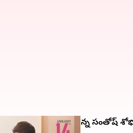
 ఉక్కిరిబిక్కిరి అవుతున్న సంతోష్ శో