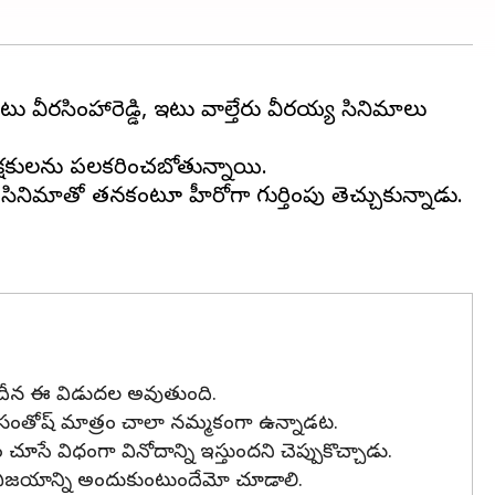
 వీరసింహారెడ్డి, ఇటు వాల్తేరు వీరయ్య సినిమాలు
ేక్షకులను పలకరించబోతున్నాయి.
సినిమాతో తనకంటూ హీరోగా గుర్తింపు తెచ్చుకున్నాడు.
 తేదీన ఈ విడుదల అవుతుంది.
ే సంతోష్ మాత్రం చాలా నమ్మకంగా ఉన్నాడట.
ే విధంగా వినోదాన్ని ఇస్తుందని చెప్పుకొచ్చాడు.
ా విజయాన్ని అందుకుంటుందేమో చూడాలి.