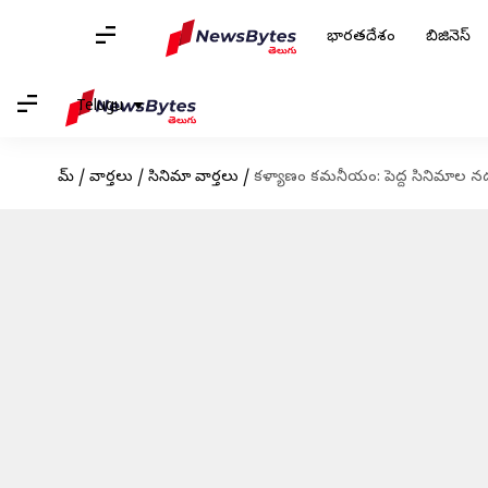
భారతదేశం
బిజినెస్
Telugu
హోమ్
/
వార్తలు
/
సినిమా వార్తలు
/
కళ్యాణం కమనీయం: పెద్ద సినిమాల నడు