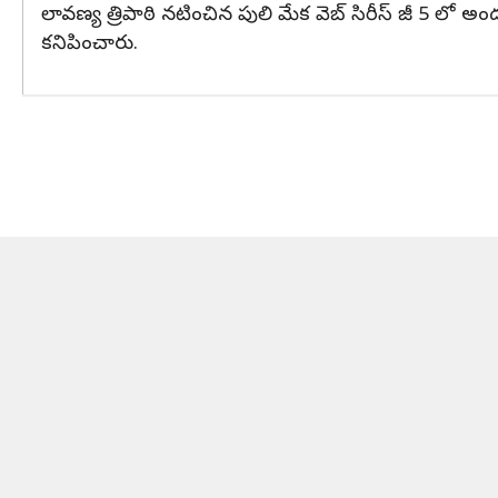
లావణ్య త్రిపాఠి నటించిన పులి మేక వెబ్ సిరీస్ జీ 5 లో 
కనిపించారు.