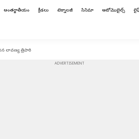
అంతర్జాతీయం
క్రీడలు
టెక్నాలజీ
సినిమా
ఆటోమొబైల్స్
లైఫ్
చిన లావణ్య త్రిపాఠి
ADVERTISEMENT