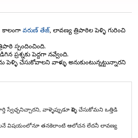
ంత కాలంగా
వరుణ్ తేజ్
, లావణ్య త్రిపాఠిల పెళ్ళి గురించి
పాఠి స్పందించింది.
ప్రశ్నకు పెద్దగా నవ్వేసింది.
ను పెళ్ళి చేసుకోవాలని వాళ్ళు అనుకుంటున్నట్టున్నారని
స్వేఛ్ఛనిచ్చారని, వాళ్ళెప్పుడూ పెళ్ళి చేసుకోమని ఒత్తిడి
ేసుకోవాలనే విషయంలోనూ తనకెలాంటి ఆలోచన లేదనీ లావణ్య