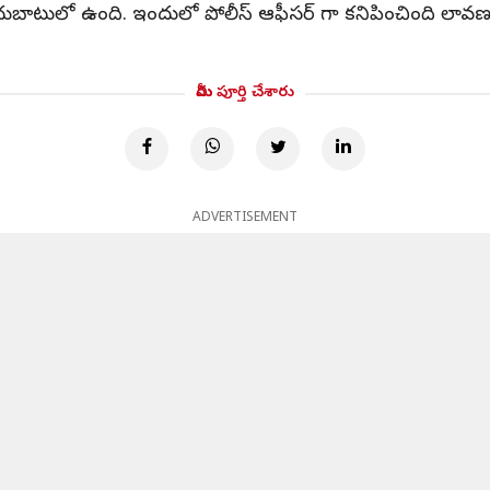
అందుబాటులో ఉంది. ఇందులో పోలీస్ ఆఫీసర్ గా కనిపించింది లావణ
మీరు పూర్తి చేశారు
ADVERTISEMENT