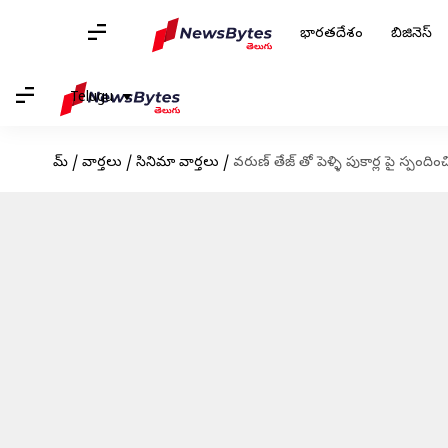
భారతదేశం
బిజినెస్
Telugu
హోమ్
/
వార్తలు
/
సినిమా వార్తలు
/
వరుణ్ తేజ్ తో పెళ్ళి పుకార్ల పై స్పందిం