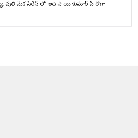
్య. పులి మేక సిరీస్ లో ఆది సాయి కుమార్ హీరోగా