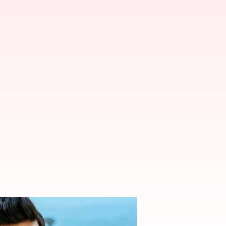
చిన లావణ్య త్రిపాఠి