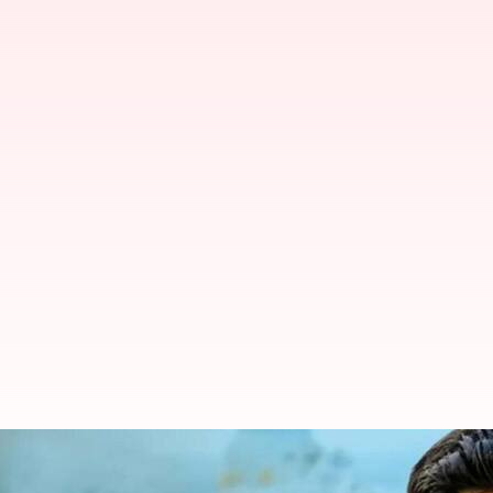
వరుణ్ తేజ్ తో పెళ్ళి పుకార్ల పై స్పందిం