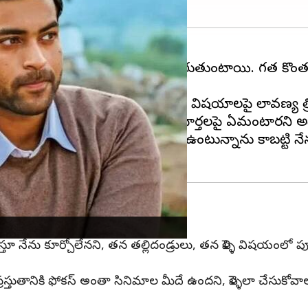
స్ పెరిగే కొద్దీ ఈ పుకార్లు కూడా పెరుగుతుంటాయి. గత కొ
ుకోబోతున్నారని అన్నారు. తాజాగా ఈ విషయాలపై లావణ్య త్రి
్రిపాఠి, వరుణ్ తేజ్ తో పెళ్ళి వార్తలపై ఏమంటారని అడిగిన 
ెలుగు సినిమా ఇండస్ట్రీలో పదేళ్ళుగా ఉంటున్నాను కాబట్టి నే
ూ నేను కూర్చోలేనని, తన తల్లిదండ్రులు, తన పెళ్ళి విషయంలో పూర్తి 
ీ, ప్రస్తుతానికి ఫోకస్ అంతా సినిమాల మీదే ఉందని, పెళ్ళెలా చ