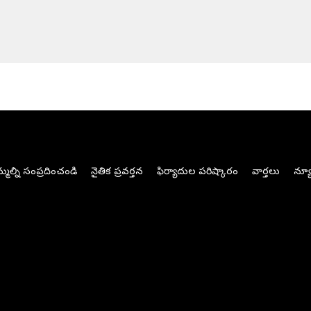
మల్ని సంప్రదించండి
నైతిక ప్రవర్తన
ఫిర్యాదుల పరిష్కారం
వార్తలు
న్యూ