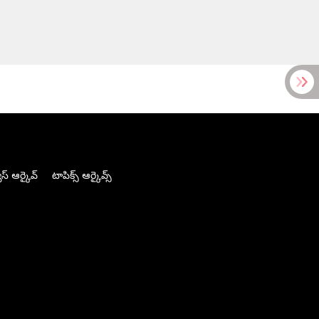
స్ ఆర్కైవ్
టాపిక్స్ ఆర్కైవ్స్