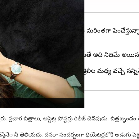
 వస్తున్న అప్డేట్లు సినిమా మీద ఆసక్తినీ మరింతగా పెంచేస్త
ొదటి నుండి వార్తలు వచ్చాయి. అయితే అది నిజమే అయినప్పటి
 ఎఫెక్షన్ ఎక్కువగా ఉంటుందని, బాలయ్య, శ్రీలీల మధ్య వచ్చే స
 ప్రచార చిత్రాలు, అప్డేట్ల పోస్టర్లు రిలీజ్ చేసినపుడు, చిత్ర
ేనేగానీ తెలియదు. దసరా సందర్భంగా థియేటర్లలోకి అడుగు పెట్టడానిక