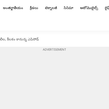
అంతర్జాతీయం
క్రీడలు
టెక్నాలజీ
సినిమా
ఆటోమొబైల్స్
లైఫ్
లీల, కీలకం కానున్న ఎపిసోడ్
ADVERTISEMENT