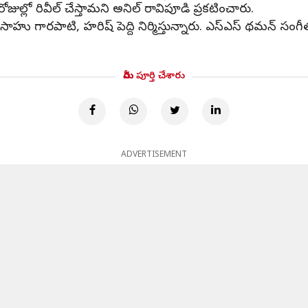
ోజుల్లో రివీల్ చేస్తామని అనిల్ రావిపూడి ప్రకటించారు.
్రాన్ని సాహు గారపాటి, హరిష్ పెద్ది నిర్మిస్తున్నారు. ఎస్ఎస్ థమన్
మీరు పూర్తి చేశారు
ADVERTISEMENT