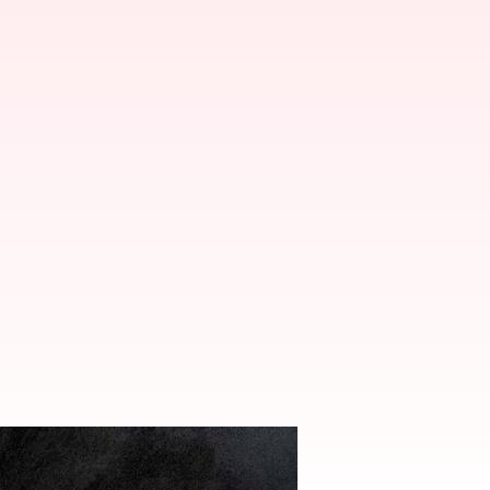
, కీలకం కానున్న ఎపిసోడ్