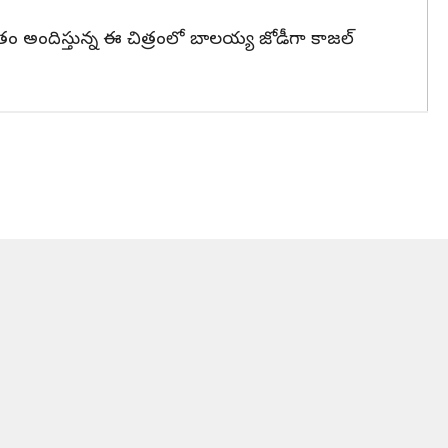
 సంగీతం అందిస్తున్న ఈ చిత్రంలో బాలయ్య జోడీగా కాజల్