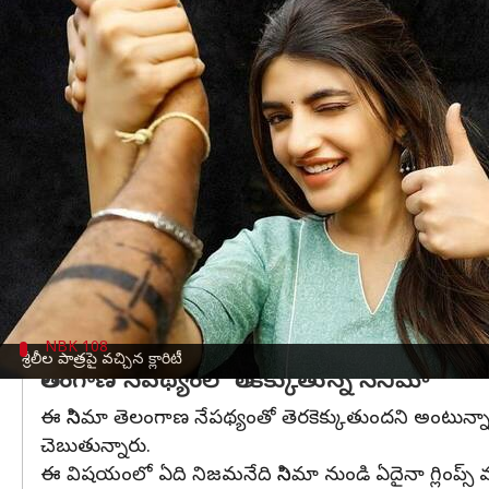
వ్రాసిన వారు
Apr 01, 2023
05:40 pm
Sriram Pranateja
ఈ వార్తాకథనం ఏంటి
బాలకృష్ణ,
అనిల్ రావిపూడి
కాంబినేషన్లో వస్తున్న సినిమాపై
బాబాయ్ బాలయ్య అంటూ శ్రీలీల పిలుపు:
ఈ సినిమాలో బాలయ్య కూతురుగా శ్రీలీల కనిపిస్తుందని మ
బాలయ్య ఉంటారట.
శ్రీలీల పాత్ర తల్లిదండ్రులు చనిపోవడం వల్ల బాబాయ్ పట్ల
NBK 108
శ్రీలీల పాత్రపై వచ్చిన క్లారిటీ
తెలంగాణ నేపథ్యంలో తెరకెక్కుతున్న సినిమా
ఈ సినిమా తెలంగాణ నేపథ్యంతో తెరకెక్కుతుందని అంటున్నారు.
చెబుతున్నారు.
ఈ విషయంలో ఏది నిజమనేది సినిమా నుండి ఏదైనా గ్లింప్స్ వస్త