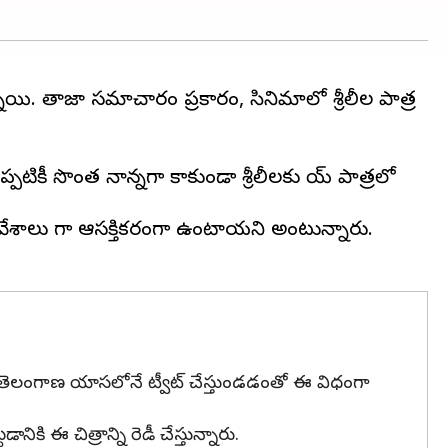
ున్నాయి. తాజా సమాచారం ప్రకారం, సినిమాలో శ్రీలీల పాత్ర
కీ సొంత నాన్నగా కాకుండా శ్రీలీలకు బాబాయ్ పాత్రలో
న్నివేశాలు బాగా ఆసక్తికరంగా ఉంటాయని అంటున్నారు.
బృందం తెలంగాణ యాసలోనే ట్వీట్ చేస్తుండడంతో ఈ విధంగా
ి ఈ చిత్రాన్ని రెడీ చేస్తున్నారు.