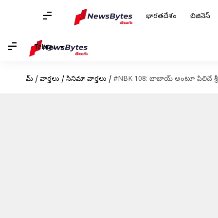
భారతదేశం
బిజినెస్
Telugu
హోమ్
/
వార్తలు
/
సినిమా వార్తలు
/
#NBK 108: బాబాయ్ అంటూ పిలిచే శ్రీ