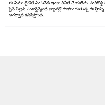
ఈ సినిమా టైటిల్ ఏంటనేది ఇంకా రివీల్ చేయలేదు. మరికొద్ది ర
షైన్ స్క్రీన్ ఎంటర్టైన్మెంట్ బ్యానర్లో రూపొందుతున్న ఈ సిత
అగర్వాల్ కనిపిస్తోంది.