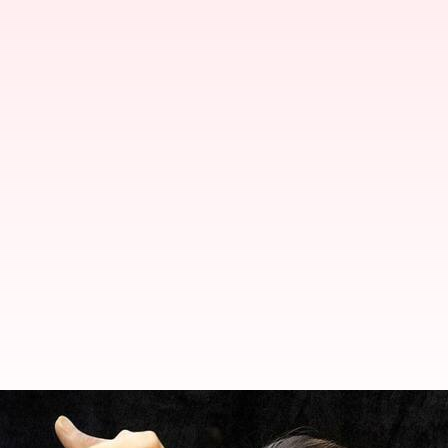
#NBK 108: బాబాయ్ అంటూ పిలిచే శ్రీలీల