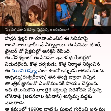
వ్రాసిన వారు
Dec 15, 2023
12:55 pm
Jayachandra Akuri
ఈ వార్తాకథనం ఏంటి
చాన్నళ్ల తర్వాత '
పిండం
' సినిమా ద్వారా శ్రీరామ్ తెలుగు
'పిండం' మూవీ రివ్యూ.. ప్రేక్షకుల్ని అలరించిందా?
ప్రేక్షకుల ముందుకొచ్చాడు.
హార్రర్ థ్రిల్లర్ గా రూపొందించిన ఈ సినిమాపై
అంచనాలు భారీగానే ఏర్పడ్డాయి. ఈ సినిమా టీజర్,
ట్రైలర్ తో ప్రేక్షకుల్లో ఆసక్తిని రేపింది.
ఈ నేపథ్యంలో ఈ సినిమా ఇవాళ థియేటర్లలో
విడుదలైంది. కొత్త దర్శకుడు, కొత్త నిర్మాత నిర్మించిన
ఈ
మూవీ రివ్యూ
ఎలా ఉందో ఇప్పుడు తెలుసుకుంది.
అన్నమ్మ(ఈశ్వరీరావు) తన తండ్రి ద్వారా వచ్చిన
తాంత్రిక జ్ఞానంతో ఎంతోమందికి సాయం చేస్తుంది.
ఇది తెలుసుకొని తాంత్రిక శక్తులపై పరిశోధన చేస్తున్న
లోక్‌నాథ్ (అవసరాల శ్రీనివాస్) అన్నమ్మ వద్దకు
వెళుతాడు.
ఆ క్రమంలో 1990ల నాటి ఓ ఘటన గురించి అన్నమ్మ