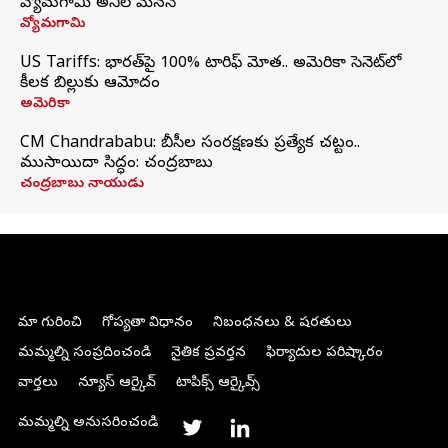
వ్యోమగామి అనిల్‌ మేనన్
వ్యోమగామి
US Tariffs: భారత్‌పై 100% టారిఫ్‌ మోత.. అమెరికా సెనెట్‌లో
కీలక బిల్లుకు ఆమోదం
అమెరికా
CM Chandrababu: బీసీల సంరక్షణకు ప్రత్యేక చట్టం..
ముసాయిదా సిద్ధం: చంద్రబాబు
చంద్రబాబు నాయుడు
మా గురించి
గోప్యతా విధానం
నిబంధనలు & షరతులు
మమ్మల్ని సంప్రదించండి
నైతిక ప్రవర్తన
ఫిర్యాదుల పరిష్కారం
వార్తలు
న్యూస్ ఆర్కైవ్
టాపిక్స్ ఆర్కైవ్స్
మమ్మల్ని అనుసరించండి