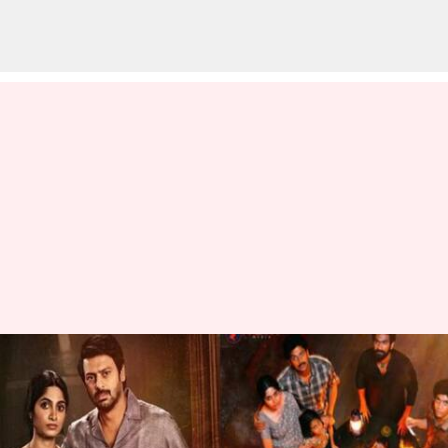
Pindam Movie Review: 'పిండం'
మూవీ రివ్యూ.. ప్రేక్షకుల్ని
అలరించిందా?