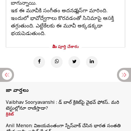
బాగున్నాయి.
ఇక ఈ మూవీకి సంగీతం అదనపు ప్లస్‌గా మారింది.
ఇందులో భావోద్వేగాలు కొరవడంతో సినిమాపై ఆసక్తి
తగ్గుతుంది. ఎట్టేకేలకు ఈ మూవీ అక్కడక్కడా
భయపెడుతుంది.
మీరు పూర్తి చేశారు
తాజా వార్తలు
Vaibhav Sooryavanshi : రెడ్ బాల్ క్రికెట్‌పై వైభవ్ ఫోకస్.. మరి
టెస్టుల్లోనూ రాణిస్తాడా?
క్రికెట్
Anil Menon: విజయవంతంగా స్పేస్‌వాక్‌ చేసిన భారత సంతతి