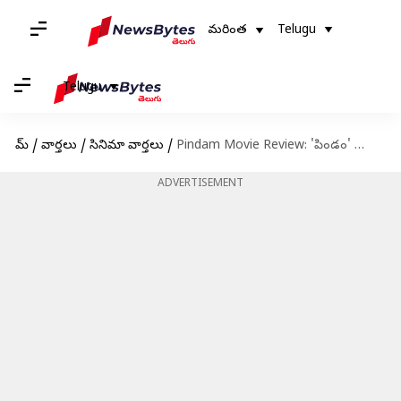
మరింత
Telugu
Telugu
హోమ్
/
వార్తలు
/
సినిమా వార్తలు
/
Pindam Movie Review: 'పిండం' మూవీ రివ్యూ.. ప్రేక్షకుల్ని అలరించిందా?
ADVERTISEMENT