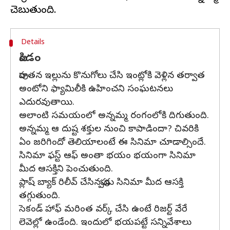
Details
పిండం
పురాతన ఇల్లును కొనుగోలు చేసి ఇంట్లోకి వెళ్లిన తర్వాత
అంటోని ఫ్యామిలీకి ఉహించని సంఘటనలు
ఎదురవుతాయి.
అలాంటి సమయంలో అన్నమ్మ రంగంలోకి దిగుతుంది.
అన్నమ్మ ఆ దుష్ట శక్తుల నుంచి కాపాడిందా? చివరికి
ఏం జరిగిందో తెలియాలంటే ఈ సినిమా చూడాల్సిందే.
సినిమా ఫస్ట్ ఆఫ్ అంతా భయం భయంగా సినిమా
మీద ఆసక్తిని పెంచుతుంది.
ప్లాష్ బ్యాక్ రిలీవ్ చేసినప్పుడు సినిమా మీద ఆసక్తి
తగ్గుతుంది.
సెకండ్ హాఫ్ మరింత వర్క్ చేసి ఉంటే రిజర్ట్ వేరే
లెవెల్లో ఉండేంది. ఇందులో భయపట్టే సన్నివేశాలు