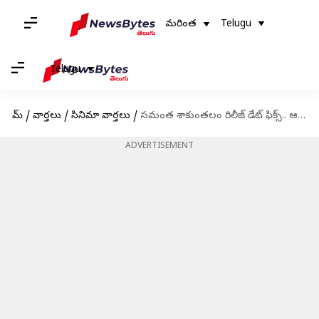
మరింత
Telugu
Telugu
హోమ్
/
వార్తలు
/
సినిమా వార్తలు
/
సమంత శాకుంతలం రిలీజ్ డేట్ ఫిక్స్.. ఆ విషయంలో బాధపడుతున్న అభిమానులు
ADVERTISEMENT