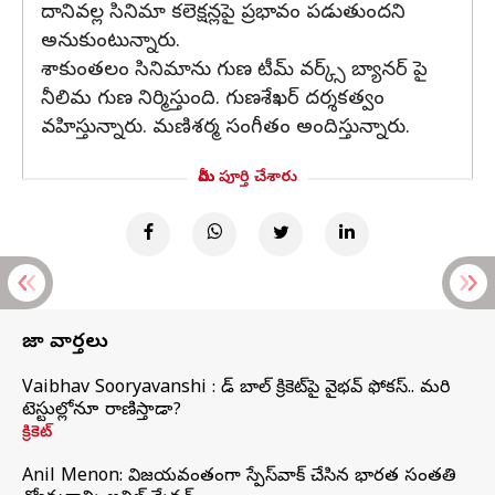
దానివల్ల సినిమా కలెక్షన్లపై ప్రభావం పడుతుందని
అనుకుంటున్నారు.
శాకుంతలం సినిమాను గుణ టీమ్ వర్క్స్ బ్యానర్ పై
నీలిమ గుణ నిర్మిస్తుంది. గుణశేఖర్ దర్శకత్వం
వహిస్తున్నారు. మణిశర్మ సంగీతం అందిస్తున్నారు.
మీరు పూర్తి చేశారు
తాజా వార్తలు
Vaibhav Sooryavanshi : రెడ్ బాల్ క్రికెట్‌పై వైభవ్ ఫోకస్.. మరి
టెస్టుల్లోనూ రాణిస్తాడా?
క్రికెట్
Anil Menon: విజయవంతంగా స్పేస్‌వాక్‌ చేసిన భారత సంతతి