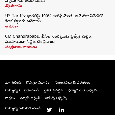
వ్యోమగామి అనిల్‌ మేనన్
వ్యోమగామి
US Tariffs: భారత్‌పై 100% టారిఫ్‌ మోత.. అమెరికా సెనెట్‌లో
కీలక బిల్లుకు ఆమోదం
అమెరికా
CM Chandrababu: బీసీల సంరక్షణకు ప్రత్యేక చట్టం..
ముసాయిదా సిద్ధం: చంద్రబాబు
చంద్రబాబు నాయుడు
మా గురించి
గోప్యతా విధానం
నిబంధనలు & షరతులు
మమ్మల్ని సంప్రదించండి
నైతిక ప్రవర్తన
ఫిర్యాదుల పరిష్కారం
వార్తలు
న్యూస్ ఆర్కైవ్
టాపిక్స్ ఆర్కైవ్స్
మమ్మల్ని అనుసరించండి