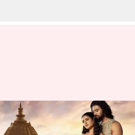
సమంత శాకుంతలం రిలీజ్ డేట్ ఫిక్స్..
ఆ విషయంలో బాధపడుతున్న
అభిమానులు