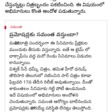
చేస్తున్నట్లు చిత్రబృందం ప్రకటించింది. ఈ విషయంలో
సమంత
ప్రమోషన్లకు సమంత వస్తుందా?
మహాశివరాత్రి సందర్భంగా ఈ సినిమాను ప్రేక్షకుల
ముందుకు తీసుకు వస్తున్నారు. ఐతే ఆ టైమ్ లో
బాక్సాఫీసు వద్ద మరో రెండు సినిమాలు విడుదల
కానున్నాయి.
విశ్వక్ సేన్ ధమ్కీ చిత్రం, తమిళ హీరో ధనుష్,
తొలిసారి తెలుగులో నటించిన సార్ చిత్రం కూడా
ఫిబ్రవరి 17వ తేదీన రిలీజ్ అవుతున్నాయి. దీంతో
శాకుంతలం సినిమాకు గట్టి పోటీ ఉండనుంది.
ఇదే విషయంలో అభిమానులు ఆందోళన
చెందుతున్నారు. సమంత ఆరోగ్యం బాలేనందున
ప్రమోషన్లకు హాజరయ్యే పరిస్థితి లేనట్లు తెలుస్తోంది.