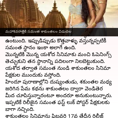
వ్రాసిన వారు
Jan 03, 2023
10:42 am
Sriram Pranateja
ఈ వార్తాకథనం ఏంటి
ప్రస్తుతం తెలుగు ఇండస్ట్రీలో పాపులారిటీ ఎక్కువ
మహాశివరాత్రికి సమంత శాకుంతలం విడుదల
ఉన్న హీరోయిన్ లలో సమంత మొదటి స్థానంలో
ఉంటుంది. ఇప్పుడిప్పుడు కొత్తవాళ్ళు వస్తున్నప్పటికీ
సమంత స్థానం ఇంకా అలాగే ఉంది.
మొన్నటికి మొన్న యశోద సినిమాకు మంచి ఓపెనింగ్స్
తెచ్చుకుని తన స్థానాన్ని పదిలంగా నిలబెట్టుకుంది.
యశోద తర్వాత సమంత నుండి శాకుంతలం సినిమా
ప్రేక్షకుల ముందుకు వస్తోంది.
హిందూ పురాణాల్లోని దుష్యంతుడు, శకుంతల మధ్య
జరిగిన ప్రేమ కథను శాకుంతలం ద్వారా వెండితెర
మీద చూపిస్తున్నారంటూ అందరూ అనుకుంటున్నారు.
ఇప్పటికే రిలీజైన సమంత ఫస్ట్ లుక్ పోస్టర్ ప్రేక్షకులకు
బాగా నచ్చింది.
శాకుంతలం సినిమాను ఫిబ్రవరి 17వ తేదీన రిలీజ్