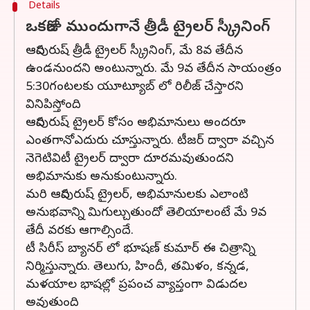
Details
ఒకరోజు ముందుగానే త్రీడీ ట్రైలర్ స్క్రీనింగ్
ఆదిపురుష్ త్రీడీ ట్రైలర్ స్క్రీనింగ్, మే 8వ తేదీన
ఉండనుందని అంటున్నారు. మే 9వ తేదీన సాయంత్రం
5:30గంటలకు యూట్యూబ్ లో రిలీజ్ చేస్తారని
వినిపిస్తోంది.
ఆదిపురుష్ ట్రైలర్ కోసం అభిమానులు అందరూ
ఎంతగానోఎదురు చూస్తున్నారు. టీజర్ ద్వారా వచ్చిన
నెగెటివిటీ ట్రైలర్ ద్వారా దూరమవుతుందని
అభిమానుకు అనుకుంటున్నారు.
మరి ఆదిపురుష్ ట్రైలర్, అభిమానులకు ఎలాంటి
అనుభవాన్ని మిగుల్చుతుందో తెలియాలంటే మే 9వ
తేదీ వరకు ఆగాల్సిందే.
టీ సిరీస్ బ్యానర్ లో భూషణ్ కుమార్ ఈ చిత్రాన్ని
నిర్మిస్తున్నారు. తెలుగు, హిందీ, తమిళం, కన్నడ,
మళయాల భాషల్లో ప్రపంచ వ్యాప్తంగా విడుదల
అవుతుంది.