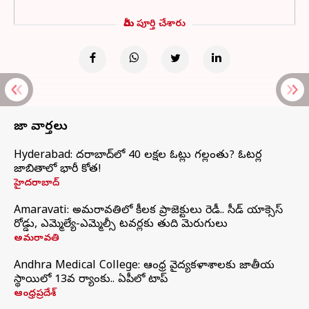
మీరు పూర్తి చేశారు
తాజా వార్తలు
Hyderabad: హైదరాబాద్‌లో 40 లక్షల ఓట్లు గల్లంతు? ఓటర్ల
జాబితాలో భారీ కోత!
హైదరాబాద్
Amaravati: అమరావతిలో కీలక ప్రాజెక్టులు రెడీ.. సీడ్‌ యాక్సెస్‌
రోడ్డు, ఎమ్మెల్యే-ఎమ్మెల్సీ టవర్లకు తుది మెరుగులు
అమరావతి
Andhra Medical College: ఆంధ్ర వైద్యకళాశాలకు జాతీయ
స్థాయిలో 13వ ర్యాంకు.. ఏపీలో టాప్
ఆంధ్రప్రదేశ్