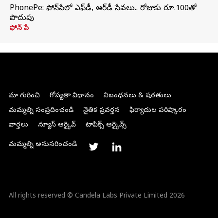
PhonePe: ఫోన్‌పేలో ఎఫ్‌డీ, ఆర్‌డీ సేవలు.. రోజుకు రూ.100తో
పొదుపు
ఫోన్‌ పే
మా గురించి
గోప్యతా విధానం
నిబంధనలు & షరతులు
మమ్మల్ని సంప్రదించండి
నైతిక ప్రవర్తన
ఫిర్యాదుల పరిష్కారం
వార్తలు
న్యూస్ ఆర్కైవ్
టాపిక్స్ ఆర్కైవ్స్
మమ్మల్ని అనుసరించండి
All rights reserved © Candela Labs Private Limited 2026