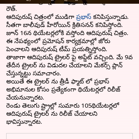
ఆదిపురుష్
చిత్రాన్ని తెరకెక్కిస్తున్నాడు దర్శకుడు ఓం
రౌత్.
ఆదిపురుష్ చిత్రంలో రాముడిగా
ప్రభాస్
కనిపిస్తున్నాడు.
సీతగా బాలీవుడ్ హీరోయిన్ క్రితిసనన్ కనిపిస్తోంది.
జూన్ 16న థియేటర్లలోకి వస్తోంది ఆదిపురుష్ చిత్రం.
ఈ నేపథ్యంలో ప్రమోషన్ కార్యక్రమాల్లో జోరు
పెంచాలని ఆదిపురుష్ టీమ్ ప్రయత్నిస్తోంది.
తాజాగా ఆదిపురుష్ ట్రైలర్ పై అప్డేట్ వచ్చింది. మే 9వ
తేదీన ట్రైలర్ ను విడుదల చేయాలని మేకర్స్ ప్లాన్
చేస్తున్నట్టు సమాచారం.
అయితే ఈ ట్రైలర్ ను త్రీడీ ఫార్మాట్ లో ప్రభాస్
అభిమానుల కోసం ప్రత్యేకంగా థియేటర్లలో రిలీజ్
చేయనున్నారట.
రెండు తెలుగు రాష్ట్రాల్లో సుమారు 105థియేటర్లలో
ఆదిపురుష్ ట్రైలర్ ను రిలీజ్ చేయాలని