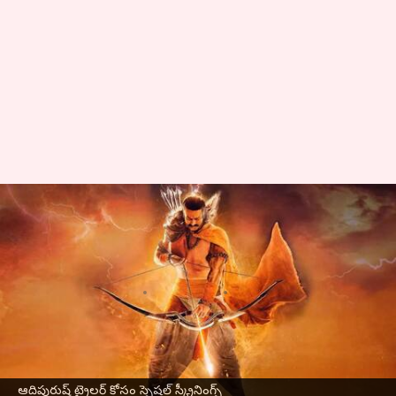
ఆదిపురుష్ ట్రైలర్ కోసం స్పెషల్
స్క్రీనింగ్స్, తెలుగు రాష్ట్రాల్లో ప్రభాస్
అభిమానులకు ప్రత్యేకం
వ్రాసిన వారు
May 04, 2023
04:20 pm
Sriram Pranateja
ఈ వార్తాకథనం ఏంటి
రామాయణాన్ని వెండితెర మీద ఆవిష్కరించడానికి
ఆదిపురుష్ ట్రైలర్ కోసం స్పెషల్ స్క్రీనింగ్స్