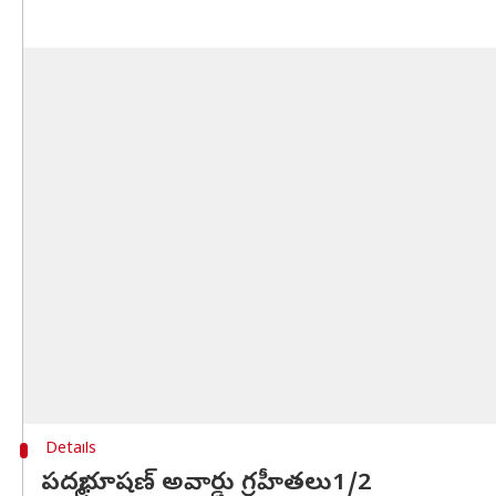
Details
పద్మభూషణ్‌ అవార్డు గ్రహీతలు1/2