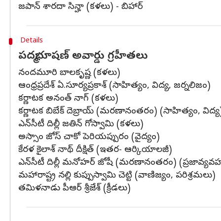
జపాన్ శారదా సిన్హా (కళలు) - బిహార్
Details
పద్మభూషణ్‌ అవార్డు గ్రహీతలు
నందమూరి బాలకృష్ణ (కళలు)
ఆంధ్రప్రదేశ్ ఏ.సూర్యప్రకాశ్‌ (సాహిత్యం, విద్య, జర్నలిజం)
కర్ణాటక అనంత్‌ నాగ్‌ (కళలు)
కర్ణాటక బిబేక్‌ దెబ్రాయ్‌ (మరణానంతరం) (సాహిత్యం, విద్య
ఎన్‌సీటీ దిల్లీ జతిన్‌ గోస్వామి (కళలు)
అస్సాం జోస్‌ చాకో పెరియప్పురం (వైద్యం)
కేరళ కైలాశ్‌ నాథ్‌ దీక్షిత్‌ (ఇతర- ఆర్కియాలజీ)
ఎన్‌సీటీ దిల్లీ మనోహర్‌ జోషీ (మరణానంతరం) (ప్రజావ్యవ
మహారాష్ట్ర నల్లి కుప్పుస్వామి చెట్టి (వాణిజ్యం, పరిశ్రమలు)
తమిళనాడు పీఆర్‌ శ్రీజేశ్‌ (క్రీడలు)