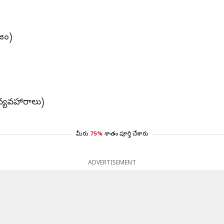
ిజం)
వ్యవహారాలు)
మీరు
75%
శాతం పూర్తి చేశారు
ADVERTISEMENT