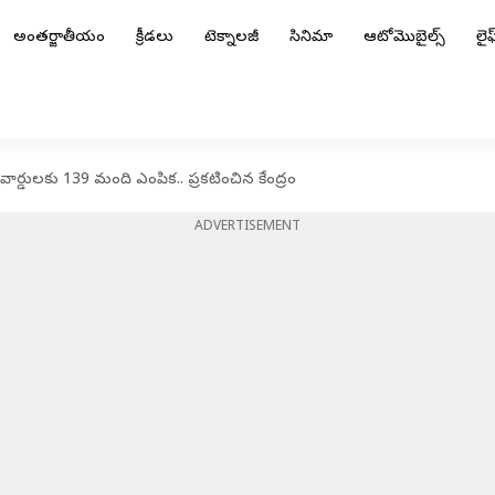
అంతర్జాతీయం
క్రీడలు
టెక్నాలజీ
సినిమా
ఆటోమొబైల్స్
లైఫ్
్డులకు 139 మంది ఎంపిక.. ప్రకటించిన కేంద్రం
ADVERTISEMENT