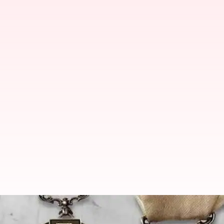
Padma Awards 2025: 'పద్మ' అవార్డు