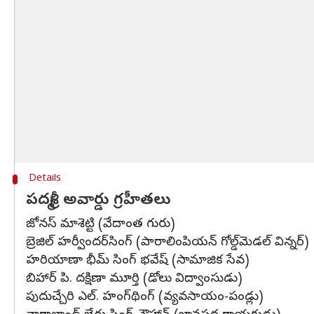
Details
పద్మశ్రీ అవార్డు గ్రహీతలు
జోనస్‌ మాశెట్టి (వేదాంత గురు)
బ్రెజిల్ హర్వీందర్‌సింగ్‌ (పారాలింపియన్‌ గోల్డ్‌మెడల్‌ విన్నర్‌)
హరియాణా భీమ్‌ సింగ్‌ భవేష్‌ (సామాజిక సేవ)
బిహార్ పి. దక్షిణా మూర్తి (డోలు విద్వాంసుడు)
పుదుచ్చేరి ఎల్‌. హంగ్‌థింగ్‌ (వ్యవసాయం-పండ్లు)