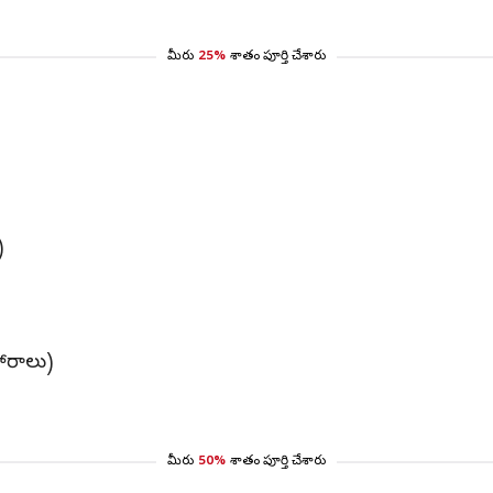
మీరు
25%
శాతం పూర్తి చేశారు
)
హారాలు)
మీరు
50%
శాతం పూర్తి చేశారు