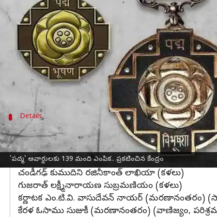
వ్రాసిన వారు
Jan 25, 2025
09:50 pm
Jayachandra Akuri
ఈ వార్తాకథనం ఏంటి
గణతంత్ర దినోత్సవం సందర్భంగా,
కేంద్ర ప్రభుత్వం
2025 న
వివిధ రంగాలలో అద్భుత సేవలు అందించిన వారిని ఈ ప్రతి
ఇందులో 7 మందిని పద్మ విభూషణ్‌, 19 మందిని పద్మ భూ
Details
పద్మవిభూషణ్‌ అవార్డు గ్రహీతలు
దువ్వూరి నాగేశ్వర్‌రెడ్డి (వైద్యం)
'పద్మ' అవార్డులకు 139 మంది ఎంపిక.. ప్రకటించిన కేంద్రం
తెలంగాణ జస్టిస్‌ జగదీశ్‌ ఖేహర్‌ (రిటైర్డ్‌) (ప్రజా వ్యవహారాలు
చండీగఢ్ కుముదిని రజినీకాంత్‌ లాఖియా (కళలు)
గుజరాత్ లక్ష్మీనారాయణ సుబ్రమణియం (కళలు)
కర్ణాటక ఎం.టి.వి. వాసుదేవన్‌ నాయర్‌ (మరణానంతరం) (సా
కేరళ ఓసాము సుజుకీ (మరణానంతరం) (వాణిజ్యం, పరిశ్ర