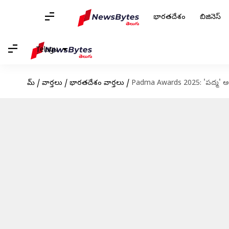
భారతదేశం
బిజినెస్
Telugu
హోమ్
/
వార్తలు
/
భారతదేశం వార్తలు
/
Padma Awards 2025: 'పద్మ' అవార