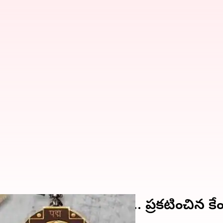
లకు 139 మంది ఎంపిక.. ప్రకటించిన కేంద