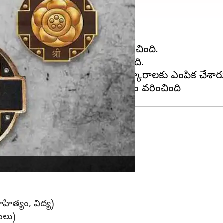
ాటి 'పద్మ' పురస్కారాలను ప్రకటించింది.
ష్టాత్మక అవార్డులకు ఎంపిక చేసింది.
షణ్‌, 113 మందిని పద్మ శ్రీ పురస్కారాలకు ఎంపిక చేశార
)
హిత్యం, విద్య)
మలు)