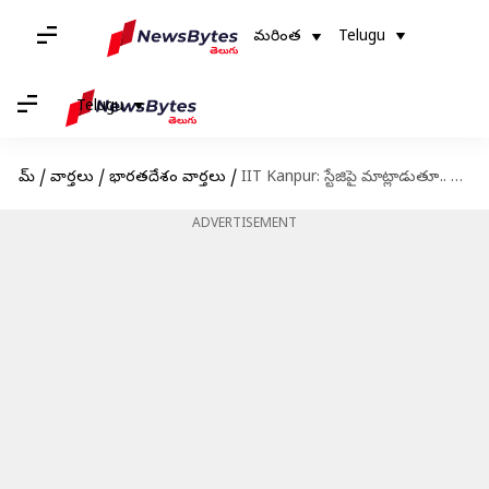
మరింత
Telugu
Telugu
హోమ్
/
వార్తలు
/
భారతదేశం వార్తలు
/
IIT Kanpur: స్టేజిపై మాట్లాడుతూ.. కన్నుమూసిన ఐఐటీ కాన్పూర్ ప్రొఫెసర్ సమీర్ ఖండేకర్
ADVERTISEMENT