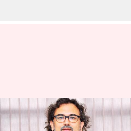
IIT Kanpur: స్టేజిపై మాట్లాడుతూ..
కన్నుమూసిన ఐఐటీ కాన్పూర్
ప్రొఫెసర్ సమీర్ ఖండేకర్