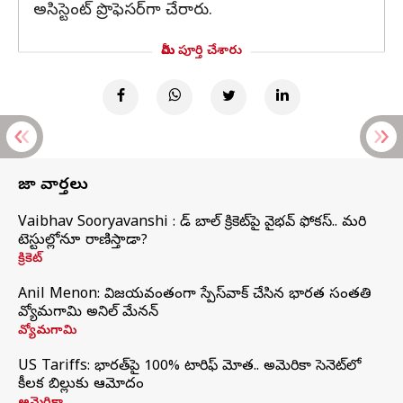
అసిస్టెంట్ ప్రొఫెసర్‌గా చేరారు.
మీరు పూర్తి చేశారు
తాజా వార్తలు
Vaibhav Sooryavanshi : రెడ్ బాల్ క్రికెట్‌పై వైభవ్ ఫోకస్.. మరి
టెస్టుల్లోనూ రాణిస్తాడా?
క్రికెట్
Anil Menon: విజయవంతంగా స్పేస్‌వాక్‌ చేసిన భారత సంతతి
వ్యోమగామి అనిల్‌ మేనన్
వ్యోమగామి
US Tariffs: భారత్‌పై 100% టారిఫ్‌ మోత.. అమెరికా సెనెట్‌లో
కీలక బిల్లుకు ఆమోదం