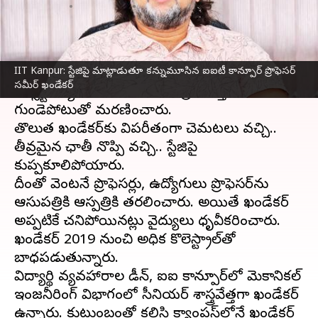
వ్రాసిన వారు
Dec 24, 2023
01:41 pm
Stalin
ఈ వార్తాకథనం ఏంటి
IIT Kanpur: స్టేజిపై మాట్లాడుతూ కన్నుమూసిన ఐఐటీ కాన్పూర్ ప్రొఫెసర్
ఐఐటీ కాన్పూర్ సీనియర్ ప్రొఫెసర్ సమీర్ ఖండేకర్ (55)
సమీర్ ఖండేకర్
ఇన్స్టిట్యూట్ ఆడిటోరియంలో ప్రసంగిస్తూ
గుండెపోటుతో మరణించారు.
తొలుత ఖండేకర్‌కు విపరీతంగా చెమటలు వచ్చి..
తీవ్రమైన ఛాతీ నొప్పి వచ్చి.. స్టేజిపై
కుప్పకూలిపోయారు.
దీంతో వెంటనే ప్రొఫెసర్లు, ఉద్యోగులు ప్రొఫెసర్‌ను
ఆసుపత్రికి ఆస్పత్రికి తరలించారు. అయితే ఖండేకర్
అప్పటికే చనిపోయినట్లు వైద్యులు ధృవీకరించారు.
ఖండేకర్ 2019 నుంచి అధిక కొలెస్ట్రాల్‌తో
బాధపడుతున్నారు.
విద్యార్థి వ్యవహారాల డీన్, ఐఐటీ కాన్పూర్‌లో మెకానికల్
ఇంజనీరింగ్ విభాగంలో సీనియర్ శాస్త్రవేత్తగా ఖండేకర్
ఉన్నారు. కుటుంబంతో కలిసి క్యాంపస్‌లోనే ఖండేకర్