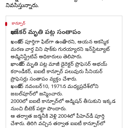
కాన్పూర్
ఖాండేకర్ మృతి పట్ల సంతాపం
ఖండేకర్ పూర్తిగా ఫిట్‌గా ఉండేవారని, ఆయన ఆకస్మిక
మరణ వార్త విని షాక్‌కు గురయ్యారని ఇన్‌స్టిట్యూట్
అడ్మినిస్ట్రేటివ్ అధికారులు తెలిపారు.
ఖాండేకర్ మృతి పట్ల మాజీ డైరెక్టర్ ప్రొఫెసర్ అభయ్
కరాండీకర్, ఐఐటీ కాన్పూర్ పలువురు సీనియర్
ప్రొఫెసర్లు సంతాపం వ్యక్తం చేశారు.
ఖండేకర్ నవంబర్10, 1971న మధ్యప్రదేశ్‌లోని
జబల్‌పూర్‌లో జన్మించారు.
2000లో ఐఐటీ కాన్పూర్‌లో అడ్మిషన్ తీసుకుని ఇక్కడ
నుంచి బీటెక్ పట్టా పొందారు.
ఆ తర్వాత జర్మనీకి వెళ్లి 2004లో పీహెచ్‌డీ పూర్తి
చేశారు. తిరిగి వచ్చిన తర్వాత ఐఐటీ కాన్పూర్‌లో