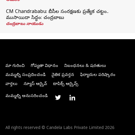
అమెరికా
CM Chandrababu: బీసీల సంరక్షణకు ప్రత్యేక చట్టం..
ముసాయిదా సిద్ధం: చంద్రబాబు
చంద్రబాబు నాయుడు
మా గురించి
గోప్యతా విధానం
నిబంధనలు & షరతులు
మమ్మల్ని సంప్రదించండి
నైతిక ప్రవర్తన
ఫిర్యాదుల పరిష్కారం
వార్తలు
న్యూస్ ఆర్కైవ్
టాపిక్స్ ఆర్కైవ్స్
మమ్మల్ని అనుసరించండి
All rights reserved © Candela Labs Private Limited 2026