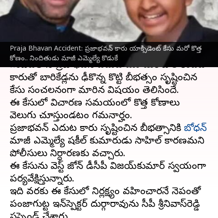
ఎమ్మెల్యే కొడుకే
వ్రాసిన వారు
Dec 27, 2023
11:41 am
Stalin
ఈ వార్తాకథనం ఏంటి
Praja Bhavan Accident: ప్రజాభవన్‌ కారు యాక్సిడెంట్ కేసు మరో కొత్త
కోణం.. నిందితుడు మాజీ ఎమ్మెల్యే కొడుకే
బేగంపేటలోని ప్రజాభవన్‌ ఎదుట మూడురోజుల కిందట
కారుతో బారికేడ్లను ఢీకొన్న కొట్టి బీభత్సం సృష్టించిన
కేసు సంచలనంగా మారిన విషయం తెలిసిందే.
ఈ కేసులో విచారణ సమయంలో కొత్త కోణాలు
వెలుగు చూస్తుండటం గమనార్హం.
ప్రజాభవన్‌ ఎదుట కారు సృష్టించిన బీభత్సానికి
బోధన్‌
మాజీ ఎమ్మెల్యే షకీల్‌ కుమారుడు సాహిల్‌ కారణమని
పోలీసులు నిర్ధారణకు వచ్చారు.
ఈ కేసును వెస్ట్ జోన్ డీసీపీ విజయ్‌కుమార్‌ స్వయంగా
పర్యవేక్షిస్తున్నారు.
ఇది వరకు ఈ కేసులో నిర్లక్ష్యం వహించారనే నెపంతో
పంజాగుట్ట ఇన్‌స్పెక్టర్‌ దుర్గారావును సీపీ శ్రీనివాస్‌రెడ్డి
సస్పెండ్ చేశారు.