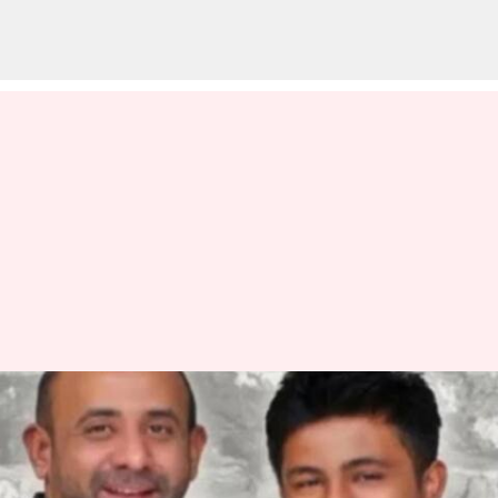
Praja Bhavan Accident:
ప్రజాభవన్‌ కారు యాక్సిడెంట్ కేసు
మరో కొత్త కోణం.. నిందితుడు మాజీ