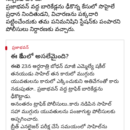
ప్రజాభవన్‌ వద్ద బారికేడ్లను ఢీకొన్న కేసులో సొహైలే
ప్రధాన నిందితుడని, విచారణను పక్కదారి
పట్టించేందుకు తమ పనిమనిషిని స్టేషన్‌కు పంపారని
ప్రజాభవన్
ఈ కేసులో అసలేమైంది?
ఈనెల 23న అర్ధరాత్రి బోధన్‌ మాజీ ఎమ్మెల్యే షకీల్‌
తనయుడు సాహిల్‌ తన కారులో ముగ్గురు
యువతులను కారులో ఎక్కించుకుని అతివేగంతో కారు
నడుపుతూ.. ప్రజాభవన్‌ వద్ద ట్రాఫిక్‌ బారికేడ్లను
ఢీకొట్టాడు.
అనంతరం ట్రాఫిక్ పోలీసులు..కారు నడిపిన సాహిల్‌
సహా ముగ్గురు యువతులను పంజాగుట్ట పోలీసులకు
అప్పగించారు.
బ్రీత్ ఎనలైజర్‌ పరీక్ష చేసే సమయంలో సాహిల్‌ను