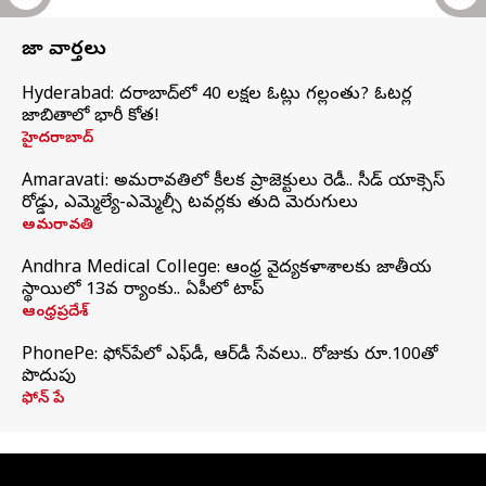
తాజా వార్తలు
Hyderabad: హైదరాబాద్‌లో 40 లక్షల ఓట్లు గల్లంతు? ఓటర్ల
జాబితాలో భారీ కోత!
హైదరాబాద్
Amaravati: అమరావతిలో కీలక ప్రాజెక్టులు రెడీ.. సీడ్‌ యాక్సెస్‌
రోడ్డు, ఎమ్మెల్యే-ఎమ్మెల్సీ టవర్లకు తుది మెరుగులు
అమరావతి
Andhra Medical College: ఆంధ్ర వైద్యకళాశాలకు జాతీయ
స్థాయిలో 13వ ర్యాంకు.. ఏపీలో టాప్
ఆంధ్రప్రదేశ్
PhonePe: ఫోన్‌పేలో ఎఫ్‌డీ, ఆర్‌డీ సేవలు.. రోజుకు రూ.100తో
పొదుపు
ఫోన్‌ పే