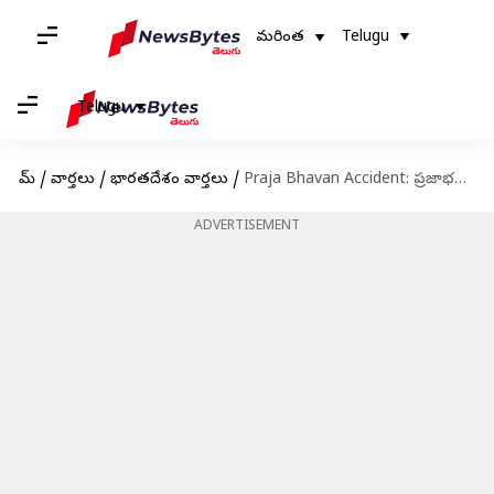
మరింత
Telugu
Telugu
హోమ్
/
వార్తలు
/
భారతదేశం వార్తలు
/
Praja Bhavan Accident: ప్రజాభవన్‌ కారు యాక్సిడెంట్ కేసు మరో కొత్త కోణం.. నిందితుడు మాజీ ఎమ్మెల్యే కొడుకే
ADVERTISEMENT