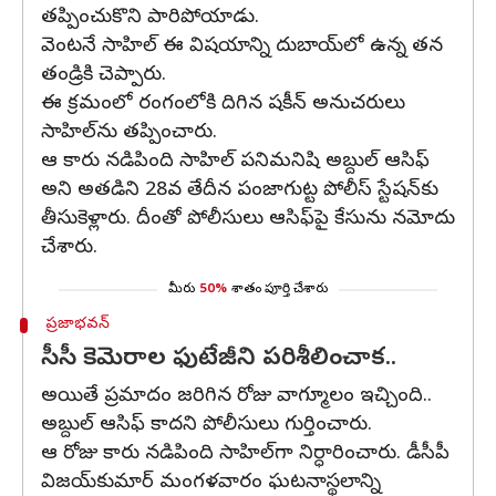
తప్పించుకొని పారిపోయాడు.
వెంటనే సాహిల్ ఈ విషయాన్ని దుబాయ్‌లో ఉన్న తన
తండ్రికి చెప్పారు.
ఈ క్రమంలో రంగంలోకి దిగిన షకీన్ అనుచరులు
సాహిల్‌ను తప్పించారు.
ఆ కారు నడిపింది సాహిల్ పనిమనిషి అబ్దుల్‌ ఆసిఫ్‌
అని అతడిని 28వ తేదీన పంజాగుట్ట పోలీస్ స్టేషన్‌కు
తీసుకెళ్లారు. దీంతో పోలీసులు ఆసిఫ్‌‌పై కేసును నమోదు
చేశారు.
మీరు
50%
శాతం పూర్తి చేశారు
ప్రజాభవన్
సీసీ కెమెరాల ఫుటేజీని పరిశీలించాక..
అయితే ప్రమాదం జరిగిన రోజు వాగ్మూలం ఇచ్చింది..
అబ్దుల్‌ ఆసిఫ్‌ కాదని పోలీసులు గుర్తించారు.
ఆ రోజు కారు నడిపింది సాహిల్‌గా నిర్ధారించారు. డీసీపీ
విజయ్‌కుమార్‌ మంగళవారం ఘటనాస్థలాన్ని