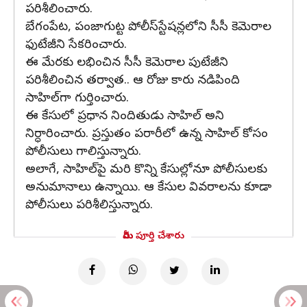
పరిశీలించారు.
బేగంపేట, పంజాగుట్ట పోలీస్‌స్టేషన్లలోని సీసీ కెమెరాల
ఫుటేజీని సేకరించారు.
ఈ మేరకు లభించిన సీసీ కెమెరాల పుటేజీని
పరిశీలించిన తర్వాత.. ఆ రోజు కారు నడిపింది
సాహిల్‌గా గుర్తించారు.
ఈ కేసులో ప్రధాన నిందితుడు సాహిల్‌ అని
నిర్ధారించారు. ప్రస్తుతం పరారీలో ఉన్న సాహిల్ కోసం
పోలీసులు గాలిస్తున్నారు.
అలాగే, సాహిల్‌పై మరి కొన్ని కేసుల్లోనూ పోలీసులకు
అనుమానాలు ఉన్నాయి. ఆ కేసుల వివరాలను కూడా
పోలీసులు పరిశీలిస్తున్నారు.
మీరు పూర్తి చేశారు