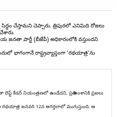
ద్ధం చేస్తామని చెప్పారు. త్రిపురలో ఎనిమిది రోజలు
ేశారు.
ీయ జనతా పార్టీ (బీజేపీ) అధికారంలోకి వస్తుందని
 అందులో భాగంగానే రాష్ట్రవ్యాప్తంగా 'రథయాత్ర'ను
లెఫ్ట్ కేడర్ నియంత్రణలో ఉండేదని, ప్రతి అంశానికి ప్రజలు
.. ఈ రథయాత్ర జనవరి 12న అగర్తలాలో ముగుస్తుంది. ఆ