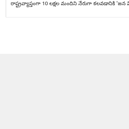
రాష్ట్రవ్యాప్తంగా 10 లక్షల మందిని నేరుగా కలవడానికి 'జన విశ్