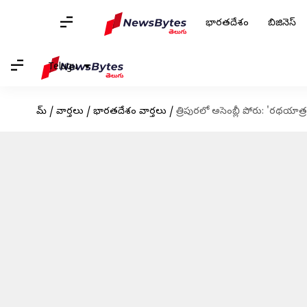
భారతదేశం
బిజినెస్
Telugu
హోమ్
/
వార్తలు
/
భారతదేశం వార్తలు
/
త్రిపురలో అసెంబ్లీ పోరు: 'రథయాత్ర'త