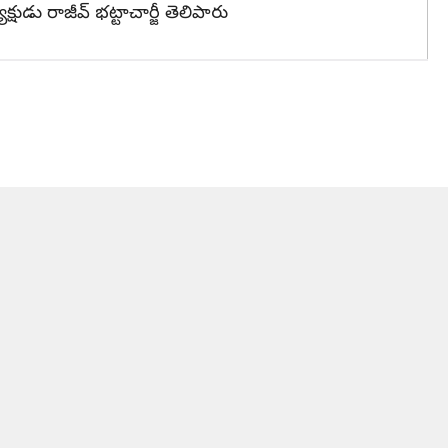
్షుడు రాజీవ్ భట్టాచార్జీ తెలిపారు