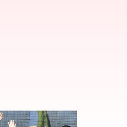
జల్లోకి బీజేపీ