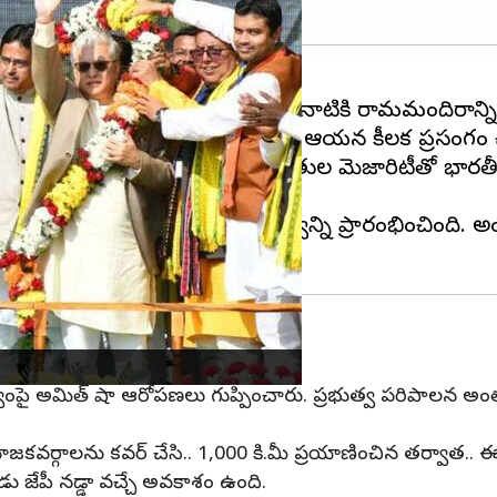
 ప్రకటన చేశారు. జనవరి 1, 2024 నాటికి రామమందిరాన్ని సి
భించారు. అనంతరం బహిరంగ సభలో ఆయన కీలక ప్రసంగం చ
జయ సాధిస్తుందన్నారు. మూడింట రెండొంతుల మెజారిటీతో భారత
న్న నేపథ్యంలో.. బీజేపీ ప్రచార పర్వాన్ని ప్రారంభించింది.
భుత్వంపై అమిత్ షా ఆరోపణలు గుప్పించారు. ప్రభుత్వ పరిపాలన అంతా 
ియోజకవర్గాలను కవర్ చేసి.. 1,000 కి.మీ ప్రయాణించిన తర్వాత
జేపీ నడ్డా వచ్చే అవకాశం ఉంది.