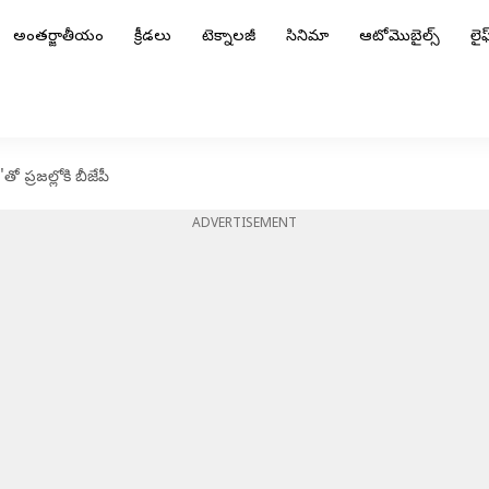
అంతర్జాతీయం
క్రీడలు
టెక్నాలజీ
సినిమా
ఆటోమొబైల్స్
లైఫ్
ో ప్రజల్లోకి బీజేపీ
ADVERTISEMENT