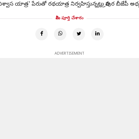
వాస యాత్ర' పేరుతో రథయాత్ర నిర్వహిస్తున్నట్లు త్రిపుర బీజేపీ అధ్యక
మీరు పూర్తి చేశారు
ADVERTISEMENT