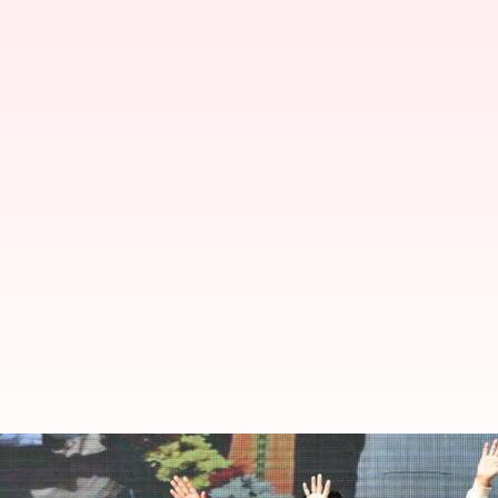
త్రిపురలో అసెంబ్లీ పోరు: 'రథయాత్ర'తో ప్ర