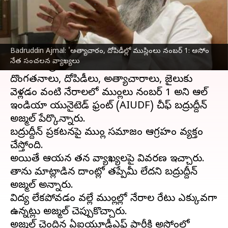
వ్రాసిన వారు
Oct 28, 2023
10:32 am
Stalin
ఈ వార్తాకథనం ఏంటి
Badruddin Ajmal: 'అత్యాచారం, దోపిడీల్లో ముస్లింలు నంబర్ 1: అసోం
ముస్లింల గురించి అసోంకు చెందిన ఓ ముస్లిం నేత
నేత సంచలన వ్యాఖ్యలు
సంచలన ప్రకటన చేశారు.
దొంగతనాలు, దోపిడీలు, అత్యాచారాలు, జైలుకు
వెళ్లడం వంటి నేరాలలో ముస్లింలు నంబర్ 1 అని ఆల్
ఇండియా యునైటెడ్ ఫ్రంట్ (AIUDF) చీఫ్ బద్రుద్దీన్
అజ్మల్ పేర్కొన్నారు.
బద్రుద్దీన్ ప్రకటనపై ముస్లిం సమాజం ఆగ్రహం వ్యక్తం
చేస్తోంది.
అయితే ఆయన తన వ్యాఖ్యలపై వివరణ ఇచ్చారు.
తాను మాట్లాడిన దాంట్లో తప్పేమీ లేదని బద్రుద్దీన్
అజ్మల్ అన్నారు.
విద్య లేకపోవడం వల్లే ముస్లింల్లో నేరాల రేటు ఎక్కువగా
ఉన్నట్లు అజ్మల్ చెప్పుకొచ్చారు.
అజ్మల్ చెందిన ఏఐయూడీఎఫ్ పార్టీకి అసోంలో