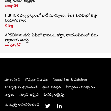
బంగ్లాదేశ్‌లో ఉద్రిక్తత
బంగ్లాదేశ్
Putin: రష్యా సైన్యంలో భారీ మార్పులు.. కీలక పదవుల్లో కొత్త
నియామకాలు
రష్యా
APSDMA: నేడు ఏపీలో వానలు.. కోస్తా, రాయలసీమలో పలు
జిల్లాలకు అలర్ట్
ఆంధ్రప్రదేశ్
మా గురించి
గోప్యతా విధానం
నిబంధనలు & షరతులు
మమ్మల్ని సంప్రదించండి
నైతిక ప్రవర్తన
ఫిర్యాదుల పరిష్కారం
వార్తలు
న్యూస్ ఆర్కైవ్
టాపిక్స్ ఆర్కైవ్స్
మమ్మల్ని అనుసరించండి