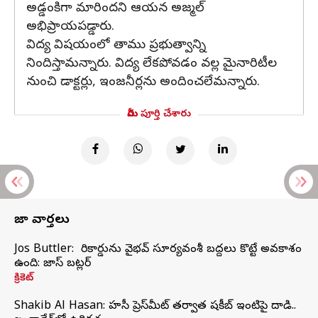
అడ్డంకిగా మారిందని ఆయన అజ్మల్
అభిప్రాయపడ్డారు.
విద్య విషయంలో తాము ప్రభుత్వాన్ని
నిందిస్తామన్నారు. విద్య లేకపోవడం వల్ల మైనారిటీల
నుంచి డాక్టర్లు, ఇంజనీర్లను అందించలేమన్నారు.
మీరు పూర్తి చేశారు
తాజా వార్తలు
Jos Buttler: నా రికార్డును వైభవ్ సూర్యవంశీ బద్దలు కొట్టే అవకాశం
ఉంది: జాస్ బట్లర్
క్రికెట్
Shakib Al Hasan: హసీనా ప్రెస్‌మీట్‌ తర్వాత షకీబ్‌ ఇంటిపై దాడి..