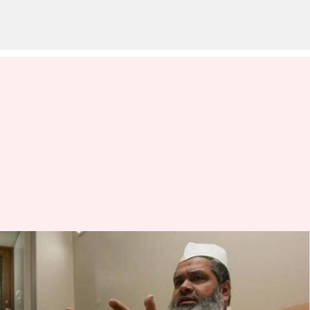
Badruddin Ajmal: 'అత్యాచారం,
దోపిడీల్లో ముస్లింలు నంబర్ 1: అసోం
నేత సంచలన వ్యాఖ్యలు