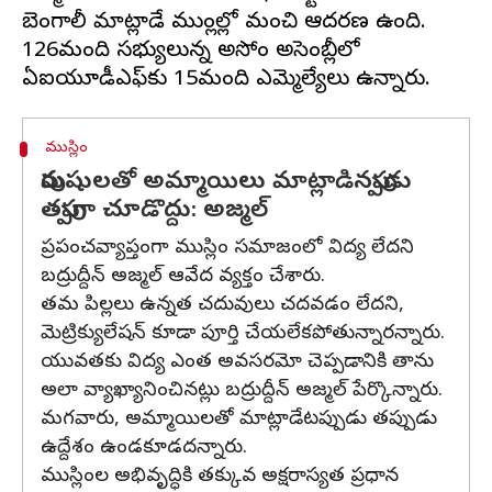
బెంగాలీ మాట్లాడే ముస్లింల్లో మంచి ఆదరణ ఉంది.
126మంది సభ్యులున్న అసోం అసెంబ్లీలో
ముస్లిం
పురుషులతో అమ్మాయిలు మాట్లాడినప్పుడు
తప్పుగా చూడొద్దు: అజ్మల్
ప్రపంచవ్యాప్తంగా ముస్లిం సమాజంలో విద్య లేదని
బద్రుద్దీన్ అజ్మల్ ఆవేద వ్యక్తం చేశారు.
తమ పిల్లలు ఉన్నత చదువులు చదవడం లేదని,
మెట్రిక్యులేషన్ కూడా పూర్తి చేయలేకపోతున్నారన్నారు.
యువతకు విద్య ఎంత అవసరమో చెప్పడానికి తాను
అలా వ్యాఖ్యానించినట్లు బద్రుద్దీన్ అజ్మల్ పేర్కొన్నారు.
మగవారు, అమ్మాయిలతో మాట్లాడేటప్పుడు తప్పుడు
ఉద్దేశం ఉండకూడదన్నారు.
ముస్లింల అభివృద్ధికి తక్కువ అక్షరాస్యత ప్రధాన