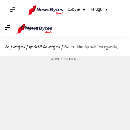
మరింత
Telugu
Telugu
హోమ్
/
వార్తలు
/
భారతదేశం వార్తలు
/
Badruddin Ajmal: 'అత్యాచారం, దోపిడీల్లో ముస్లింలు నంబర్ 1: అసోం నేత సంచలన వ్యాఖ్యలు
ADVERTISEMENT