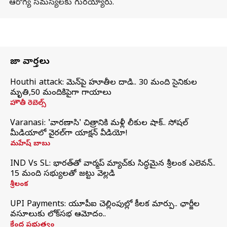
ఆరోగ్య సమస్యలకు గురయ్యారు.
తాజా వార్తలు
Houthi attack: యెమెన్‌పై హూతీల దాడి.. 30 మంది సైనికుల
మృతి,50 మందికిపైగా గాయాలు
హౌతీ రెబెల్స్
Varanasi: 'వారణాసి' చిత్రానికి మళ్లీ లీకుల షాక్.. సోషల్
మీడియాలో వైరల్‌గా యాక్షన్ వీడియో!
మహేష్ బాబు
IND Vs SL: భారత్‌తో వార్మప్‌ మ్యాచ్‌కు సిద్ధమైన శ్రీలంక ఎలెవన్..
15 మంది సభ్యులతో జట్టు వెల్లడి
శ్రీలంక
UPI Payments: యూపీఐ చెల్లింపుల్లో కీలక మార్పు.. ఛార్జీల
వసూలుకు లోక్‌సభ ఆమోదం..
కేంద్ర ప్రభుత్వం