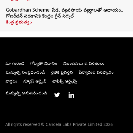
Gobardhan Scheme: పేడ, వ్యవసాయ వ్యర్థాలతో ఆదాయం..
గోబర్‌ధన్ పథకానికి కేంద్రం గ్రీన్ సిగ్నల్
కేంద్ర ప్రభుత్వం
మా గురించి
గోప్యతా విధానం
నిబంధనలు & షరతులు
మమ్మల్ని సంప్రదించండి
నైతిక ప్రవర్తన
ఫిర్యాదుల పరిష్కారం
వార్తలు
న్యూస్ ఆర్కైవ్
టాపిక్స్ ఆర్కైవ్స్
మమ్మల్ని అనుసరించండి
All rights reserved © Candela Labs Private Limited 2026