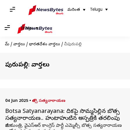
మరింత
Telugu
Telugu
హోమ్
/
వార్తలు
/
భారతదేశం వార్తలు
/
చీపురుపల్లి
చీపురుపల్లి: వార్తలు
04 Jun 2025
•
బొత్స సత్యనారాయణ
Botsa Satyanarayana: వేదికపై సొమ్మసిల్లిన బొత్స
సత్యనారాయణ.. హుటాహుటిన ఆస్పత్రికి తరలింపు
మాజీ మంత్రి, వైఎస్ఆర్ కాంగ్రెస్ పార్టీ ఎమ్మెల్సీ బొత్స సత్యనారాయణ