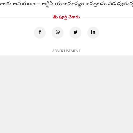
యాలకు అనుగుణంగా ఆర్టీసీ యాజమాన్యం బస్సులను నడుపుతున్నట్
మీరు పూర్తి చేశారు
ADVERTISEMENT