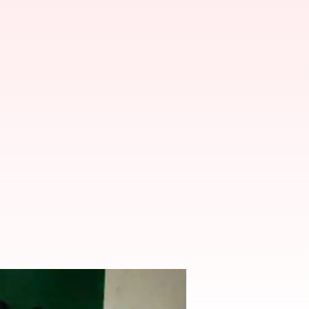
 10వ తరగతి పరీక్షలు