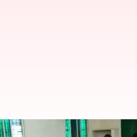
ఆంధ్రప్రదేశ్, తెలంగాణలో ప్రారంభమైన