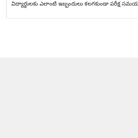
విద్యార్థులకు ఎలాంటి ఇబ్బందులు కలగకుండా పరీక్ష సమ