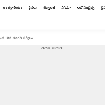
అంతర్జాతీయం
క్రీడలు
టెక్నాలజీ
సినిమా
ఆటోమొబైల్స్
లైఫ్
భమైన 10వ తరగతి పరీక్షలు
ADVERTISEMENT