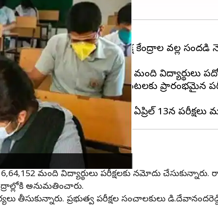
షలు
ప్రారంభమయ్యాయి. దీంతో పరీక్ష కేంద్రాల వల్ల సందడి నె
ారు.
ాలికలు సహా మొత్తం 4,94,620 మంది విద్యార్థులు పదో తర
ావుగా జరుగుతున్నాయి. ఉదయం 9.30గంటలకు ప్రారంభమైన పర
రాల్లోకి అనుమతించారు.
6,64,152 మంది విద్యార్థులు పరీక్షలకు నమోదు చేసుకున్నారు. రాష్ట
ంద్రాల్లోకి అనుమతించారు.
ు తీసుకున్నారు. ప్రభుత్వ పరీక్షల సంచాలకులు డి.దేవానందరెడ్డి 