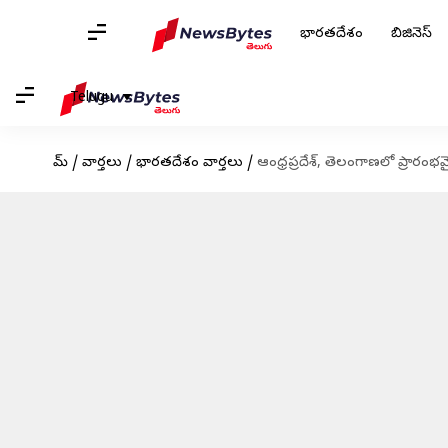
భారతదేశం
బిజినెస్
Telugu
హోమ్
/
వార్తలు
/
భారతదేశం వార్తలు
/
ఆంధ్రప్రదేశ్, తెలంగాణలో ప్రారం