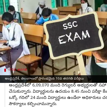
వ్రాసిన వారు
Apr 03, 2023
11:26 am
Stalin
ఈ వార్తాకథనం ఏంటి
ఆంధ్రప్రదేశ్, తెలంగాణ
లో సోమవారం
10వ తరగతి పరీక్
11పేపర్లతో నిర్వహించే పరీక్షను 6 పేపర్లతో నిర్వహిస్తున్న
తెలంగాణలో 2,49,747 మంది బాలురు, 2,44,873 మంది బ
తెలంగాణ వ్యాప్తంగా 2,652 కేంద్రాల్లో పరీక్షలు సజ
పరీక్ష ప్రారంభానికి గంట ముందుగానే విద్యార్థులను కేంద్
10వ తరగతి
ఏపీలో విద్యార్థుల కోసం ఆర్టీసీ ప్రత్యేక బస్సులు
ఆంధ్రప్రదేశ్, తెలంగాణలో ప్రారంభమైన 10వ తరగతి పరీక్షలు
ఆంధ్రప్రదేశ్‌లో 6,09,070 మంది రెగ్యులర్ అభ్యర్థులతో సహా 
చేసుకున్నారు. విద్యార్థులను ఉదయం 8.45 నుంచి పరీక్షా కే
ఒక్కో గదిలో 24 మంది విద్యార్థులు ఉండేలా అధికారులు చర్యల
సౌకర్యాలు కల్పించామన్నారు.