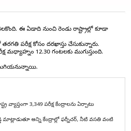
లకొంది. ఈ ఏడాది నుంచి రెండు రాష్ట్రాల్లో కూడా
గతి పరీక్ష కోసం దరఖాస్తు చేసుకున్నారు.
ీక్ష మధ్యాహ్నం 12.30 గంటలకు ముగుస్తుంది.
్ర వ్యాప్తంగా 3,349 పరీక్ష కేంద్రాలను ఏర్పాటు
మాట్లాడుతూ అన్ని కేంద్రాల్లో ఫర్నీచర్, నీటి వసతి వంటి