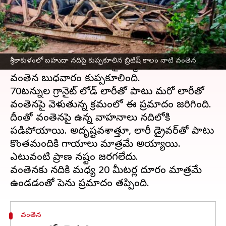
వ్రాసిన వారు
May 03, 2023
02:27 pm
Stalin
ఈ వార్తాకథనం ఏంటి
ఆంధ్రప్రదేశ్‌
లోని శ్రీకాకుళం జిల్లా ఇచ్ఛాపురం
శ్రీకాకుళంలో బహుదా నదిపై కుప్పకూలిన బ్రిటిష్ కాలం నాటి వంతెన
సమీపంలోని బహుదా నదిపై నిర్మించిన పురాతన
వంతెన బుధవారం కుప్పకూలింది.
70టన్నుల గ్రానైట్ లోడ్ లారీతో పాటు మరో లారీతో
వంతెనపై వెళుతున్న క్రమంలో ఈ ప్రమాదం జరిగింది.
దీంతో వంతెనపై ఉన్న వాహనాలు నదిలోకి
పడిపోయాయి. అదృష్టవశాత్తూ, లారీ డ్రైవర్‌తో పాటు
కొంతమందికి గాయాలు మాత్రమే అయ్యాయి.
ఎటువంటి ప్రాణ నష్టం జరగలేదు.
వంతెనకు నదికి మధ్య 20 మీటర్ల దూరం మాత్రమే
వంతెన