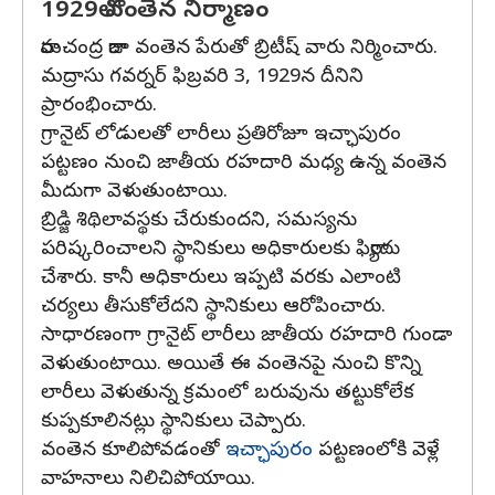
1929లో వంతెన నిర్మాణం
రామచంద్ర రాజా వంతెన పేరుతో బ్రిటీష్ వారు నిర్మించారు.
మద్రాసు గవర్నర్ ఫిబ్రవరి 3, 1929న దీనిని
ప్రారంభించారు.
గ్రానైట్ లోడులతో లారీలు ప్రతిరోజూ ఇచ్ఛాపురం
పట్టణం నుంచి జాతీయ రహదారి మధ్య ఉన్న వంతెన
మీదుగా వెళుతుంటాయి.
బ్రిడ్జి శిథిలావస్థకు చేరుకుందని, సమస్యను
పరిష్కరించాలని స్థానికులు అధికారులకు ఫిర్యాదు
చేశారు. కానీ అధికారులు ఇప్పటి వరకు ఎలాంటి
చర్యలు తీసుకోలేదని స్థానికులు ఆరోపించారు.
సాధారణంగా గ్రానైట్ లారీలు జాతీయ రహదారి గుండా
వెళుతుంటాయి. అయితే ఈ వంతెనపై నుంచి కొన్ని
లారీలు వెళుతున్న క్రమంలో బరువును తట్టుకోలేక
కుప్పకూలినట్లు స్థానికులు చెప్పారు.
వంతెన కూలిపోవడంతో
ఇచ్ఛాపురం
పట్టణంలోకి వెళ్లే
వాహనాలు నిలిచిపోయాయి.