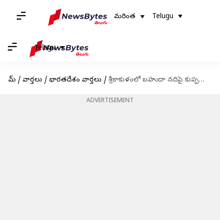
మరింత
Telugu
Telugu
హోమ్
/
వార్తలు
/
భారతదేశం వార్తలు
/
శ్రీకాకుళంలో బహుదా నదిపై కుప్పకూలిన బ్రిటిష్ కాలం నాటి వంతెన
ADVERTISEMENT