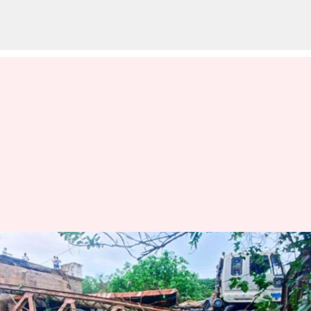
శ్రీకాకుళంలో బహుదా నదిపై
కుప్పకూలిన బ్రిటిష్ కాలం నాటి
వంతెన