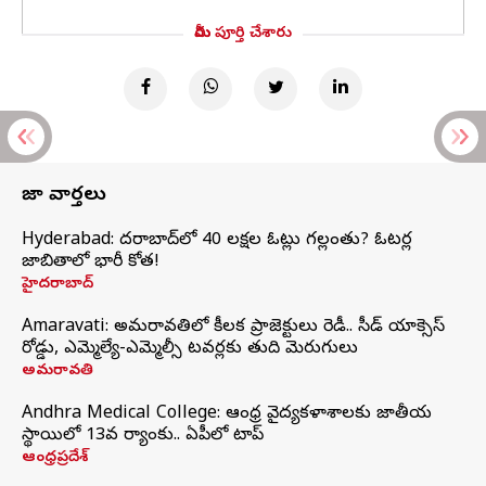
మీరు పూర్తి చేశారు
తాజా వార్తలు
Hyderabad: హైదరాబాద్‌లో 40 లక్షల ఓట్లు గల్లంతు? ఓటర్ల
జాబితాలో భారీ కోత!
హైదరాబాద్
Amaravati: అమరావతిలో కీలక ప్రాజెక్టులు రెడీ.. సీడ్‌ యాక్సెస్‌
రోడ్డు, ఎమ్మెల్యే-ఎమ్మెల్సీ టవర్లకు తుది మెరుగులు
అమరావతి
Andhra Medical College: ఆంధ్ర వైద్యకళాశాలకు జాతీయ
స్థాయిలో 13వ ర్యాంకు.. ఏపీలో టాప్
ఆంధ్రప్రదేశ్