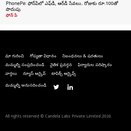
PhonePe: ఫోన్‌పేలో ఎఫ్‌డీ, ఆర్‌డీ సేవలు.. రోజుకు రూ.100తో
పొదుపు
ఫోన్‌ పే
మా గురించి
గోప్యతా విధానం
నిబంధనలు & షరతులు
మమ్మల్ని సంప్రదించండి
నైతిక ప్రవర్తన
ఫిర్యాదుల పరిష్కారం
వార్తలు
న్యూస్ ఆర్కైవ్
టాపిక్స్ ఆర్కైవ్స్
మమ్మల్ని అనుసరించండి
All rights reserved © Candela Labs Private Limited 2026