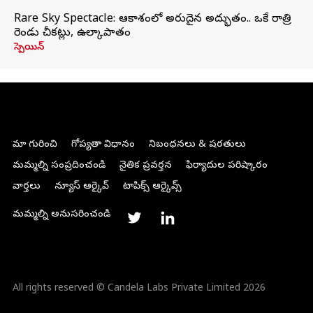
Rare Sky Spectacle: ఆకాశంలో అరుదైన అద్భుతం.. ఒకే రాత్రి
రెండు చీకట్లు, ఉల్కాపాతం
స్పెయిన్
మా గురించి
గోప్యతా విధానం
నిబంధనలు & షరతులు
మమ్మల్ని సంప్రదించండి
నైతిక ప్రవర్తన
ఫిర్యాదుల పరిష్కారం
వార్తలు
న్యూస్ ఆర్కైవ్
టాపిక్స్ ఆర్కైవ్స్
మమ్మల్ని అనుసరించండి
All rights reserved © Candela Labs Private Limited 2026