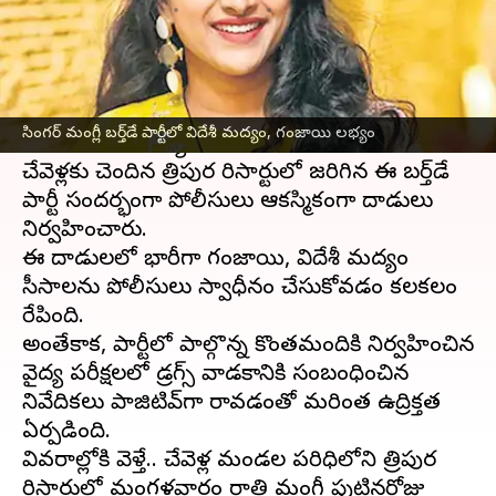
వ్రాసిన వారు
Jun 11, 2025
12:48 pm
Sirish Praharaju
ఈ వార్తాకథనం ఏంటి
ప్రముఖ
టాలీవుడ్
గాయని మంగ్లీ పుట్టినరోజు
సింగర్‌ మంగ్లీ బర్త్‌డే పార్టీలో విదేశీ మద్యం, గంజాయి లభ్యం
వేడుకలు అనూహ్యంగా వివాదానికి దారి తీసాయి.
చేవెళ్లకు చెందిన త్రిపుర రిసార్టులో జరిగిన ఈ బర్త్‌డే
పార్టీ సందర్భంగా పోలీసులు ఆకస్మికంగా దాడులు
నిర్వహించారు.
ఈ దాడులలో భారీగా గంజాయి, విదేశీ మద్యం
సీసాలను పోలీసులు స్వాధీనం చేసుకోవడం కలకలం
రేపింది.
అంతేకాక, పార్టీలో పాల్గొన్న కొంతమందికి నిర్వహించిన
వైద్య పరీక్షలలో డ్రగ్స్ వాడకానికి సంబంధించిన
నివేదికలు పాజిటివ్‌గా రావడంతో మరింత ఉద్రిక్తత
ఏర్పడింది.
వివరాల్లోకి వెళ్తే.. చేవెళ్ల మండల పరిధిలోని త్రిపుర
రిసార్టులో మంగళవారం రాత్రి మంగ్లీ పుట్టినరోజు