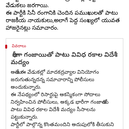
వేడుకలు జరగాయి.
ఈ పార్టీకి సినీ రంగానికి చెందిన ప్రముఖులతో పాటు
రాజకీయ నాయకులు,అలాగే పెద్ద సంఖ్యలో యువత
వివరాలు
భారీగా గంజాయితో పాటు వివిధ రకాల విదేశీ
మద్యం
అయితే ఈ వేడుకల్లో మాదకద్రవ్యాల వినియోగం
జరుగుతున్నదన్న సమాచారాన్ని పోలీసులు
అందుకున్నారు.
ఈ నేపథ్యంలో రిసార్టుపై ఆకస్మికంగా సోదాలు
నిర్వహించిన పోలీసులు, అక్కడ భారీగా గంజాయితో
పాటు వివిధ రకాల విదేశీ మద్యం సీసాలను
పట్టుకున్నారు.
పార్టీలో పాల్గొన్న కొంతమందిని అదుపులోకి తీసుకుని