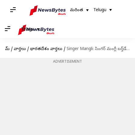
మరింత
Telugu
Telugu
హోమ్
/
వార్తలు
/
భారతదేశం వార్తలు
/
Singer Mangli: సింగర్‌ మంగ్లీ బర్త్‌డే పార్టీలో విదేశీ మద్యం, గంజాయి లభ్యం
ADVERTISEMENT