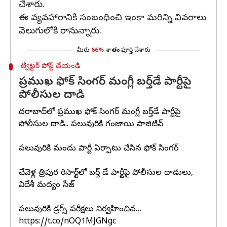
చేశారు.
ఈ వ్యవహారానికి సంబంధించి ఇంకా మరిన్ని వివరాలు
వెలుగులోకి రానున్నారు.
మీరు
66%
శాతం పూర్తి చేశారు
ట్విట్టర్ పోస్ట్ చేయండి
ప్రముఖ ఫోక్ సింగర్‌ మంగ్లీ బర్త్‌డే పార్టీపై
పోలీసుల దాడి
హైదరాబాద్‌లో ప్రముఖ ఫోక్ సింగర్‌ మంగ్లీ బర్త్‌డే పార్టీపై
పోలీసుల దాడి.. పలువురికి గంజాయి పాజిటివ్‌
పలువురికి మందు పార్టీ ఏర్పాటు చేసిన ఫోక్ సింగర్
చేవెళ్ల త్రిపుర రిసార్ట్‌లో బర్త్‌ డే పార్టీ‌పై పోలీసుల దాడులు,
విదేశీ మద్యం సీజ్
పలువురికి డ్రగ్స్‌ పరీక్షలు నిర్వహించిన…
https://t.co/nOQ1MJGNgc