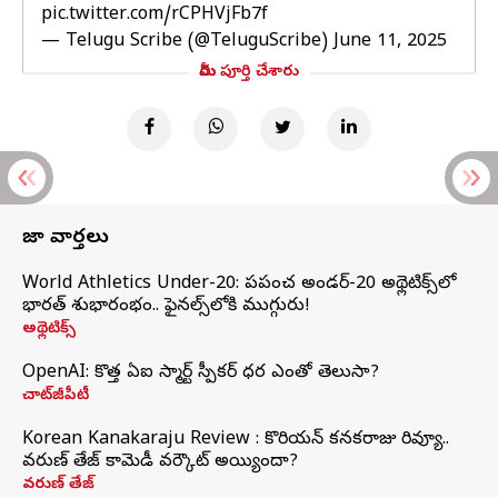
pic.twitter.com/rCPHVjFb7f
— Telugu Scribe (@TeluguScribe)
June 11, 2025
మీరు పూర్తి చేశారు
తాజా వార్తలు
World Athletics Under-20: ప్రపంచ అండర్-20 అథ్లెటిక్స్‌లో
భారత్‌ శుభారంభం.. ఫైనల్స్‌లోకి ముగ్గురు!
అథ్లెటిక్స్
OpenAI: కొత్త ఏఐ స్మార్ట్ స్పీకర్ ధర ఎంతో తెలుసా?
చాట్‌జీపీటీ
Korean Kanakaraju Review : కొరియన్ కనకరాజు రివ్యూ..
వరుణ్ తేజ్ కామెడీ వర్కౌట్ అయ్యిందా?
వరుణ్ తేజ్