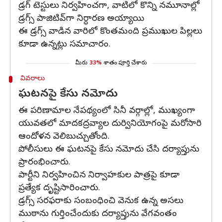
డ్రగ్ టెస్టులు నిర్వహించగా, వాటిలో కొన్ని నమూనాల్లో
డ్రగ్స్ పాజిటివ్‌గా నిర్ధారణ అయ్యాయి.
ఈ డ్రగ్స్ వాడిన వారిలో కొంతమంది ప్రముఖుల పిల్లలు
కూడా ఉన్నట్లు సమాచారం.
మీరు
33%
శాతం పూర్తి చేశారు
వివరాలు
ఘటనపై కేసు నమోదు
ఈ పరిణామాల నేపథ్యంలో సినీ వర్గాల్లో, ముఖ్యంగా
యువతలో మాదకద్రవ్యాల దుర్వినియోగంపై మరోసారి
ఆందోళన వెలిబుచ్చుతోంది.
పోలీసులు ఈ ఘటనపై కేసు నమోదు చేసి దర్యాప్తును
ప్రారంభించారు.
పార్టీని నిర్వహించిన నిర్వాహకుల పాత్రపై కూడా
ప్రత్యేక దృష్టిసారించారు.
డ్రగ్స్ సరఫరాకు సంబంధించి వెనుక ఉన్న అసలు
ముఠాను గుర్తించేందుకు దర్యాప్తును వేగవంతం