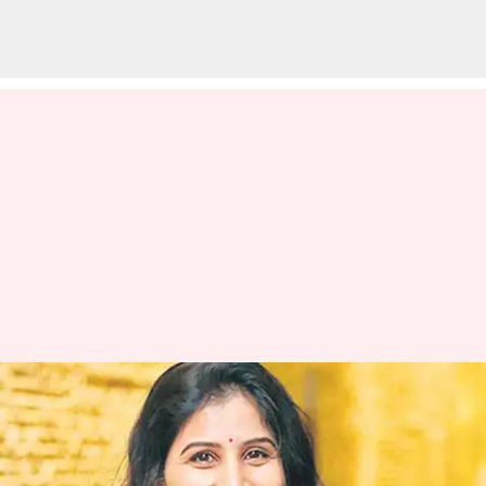
Singer Mangli: సింగర్‌ మంగ్లీ బర్త్‌డే
పార్టీలో విదేశీ మద్యం, గంజాయి
లభ్యం