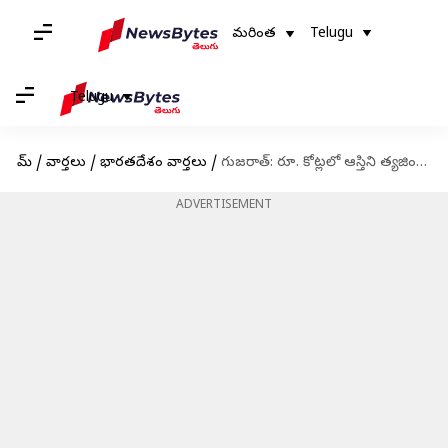
మరింత
Telugu
Telugu
హోమ్
/
వార్తలు
/
భారతదేశం వార్తలు
/
గుజరాత్: రూ. కోట్లలో ఆస్తిని త్యజించి సన్యాసాన్ని స్వీకరించిన బాలిక
ADVERTISEMENT