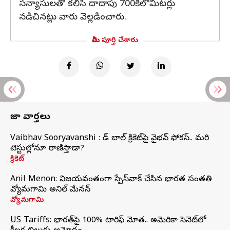
సన్యాసులతో కలిసి దాదాపు 700కిలోమీటర్లు
నడిచినట్లు వారు వెల్లడించారు.
మీరు పూర్తి చేశారు
తాజా వార్తలు
Vaibhav Sooryavanshi : రెడ్ బాల్ క్రికెట్‌పై వైభవ్ ఫోకస్.. మరి
టెస్టుల్లోనూ రాణిస్తాడా?
క్రికెట్
Anil Menon: విజయవంతంగా స్పేస్‌వాక్‌ చేసిన భారత సంతతి
వ్యోమగామి అనిల్‌ మేనన్
వ్యోమగామి
US Tariffs: భారత్‌పై 100% టారిఫ్‌ మోత.. అమెరికా సెనెట్‌లో