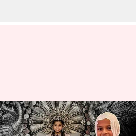
గుజరాత్: రూ. కోట్లలో ఆస్తిని త్యజించి
సన్యాసాన్ని స్వీకరించిన బాలిక
వ్రాసిన వారు
Jan 19, 2023
05:00 pm
Stalin