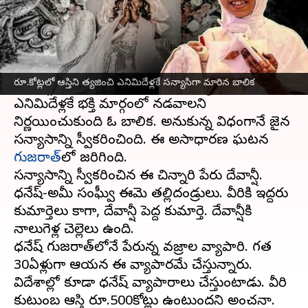
ఈ వార్తాకథనం ఏంటి
తండ్రి వజ్రాల వ్యాపారి, రూ. కోట్లలో ఆస్తి,
విసాలవంతమైన జీవితం, ఏది కావాలన్నా క్షణాల్లో
రూ.కోట్లలో ఆస్తిని త్యజించి ఎనిమిదేళ్లకే సన్యాసిగా మారిన బాలిక
తెచిపెట్టే తల్లిదండ్రులు.. వీటన్నింటి త్యజించి,
ఎనిమిదేళ్లకే భక్తి మార్గంలో నడవాలని
నిర్ణయించుకుంది ఓ బాలిక. అనుకున్న విధంగానే జైన
సన్యాసాన్ని స్వీకరించింది. ఈ అసాధారణ ఘటన
గుజరాత్‌
లో జరిగింది.
సన్యాసాన్ని స్వీకరించిన ఈ చిన్నారి పేరు దేవాన్షీ.
ధనేష్-అమీ సంఘ్వీ ఈమె తల్లిదండ్రులు. వీరికి ఇద్దరు
కుమార్తెలు కాగా, దేవాన్షీ పెద్ద కుమార్తె. దేవాన్షీకి
నాలుగెళ్ల చెల్లెలు ఉంది.
ధనేష్ గుజరాత్‌లోనే పేరున్న వజ్రాల వ్యాపారి. గత
30ఏళ్లుగా ఆయన ఈ వ్యాపారమే చేస్తున్నారు.
విదేశాల్లో కూడా ధనేష్ వ్యాపారాలు చేస్తుంటాడు. వీరి