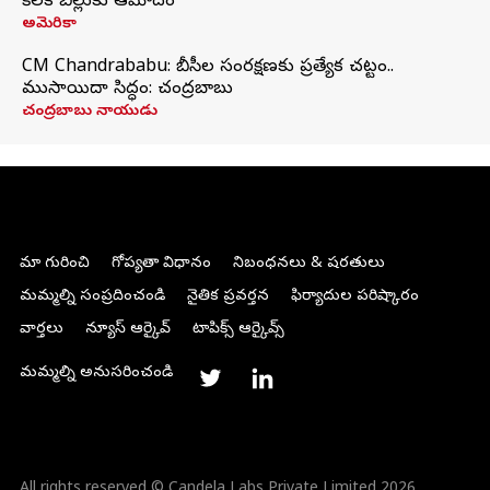
కీలక బిల్లుకు ఆమోదం
అమెరికా
CM Chandrababu: బీసీల సంరక్షణకు ప్రత్యేక చట్టం..
ముసాయిదా సిద్ధం: చంద్రబాబు
చంద్రబాబు నాయుడు
మా గురించి
గోప్యతా విధానం
నిబంధనలు & షరతులు
మమ్మల్ని సంప్రదించండి
నైతిక ప్రవర్తన
ఫిర్యాదుల పరిష్కారం
వార్తలు
న్యూస్ ఆర్కైవ్
టాపిక్స్ ఆర్కైవ్స్
మమ్మల్ని అనుసరించండి
All rights reserved © Candela Labs Private Limited 2026