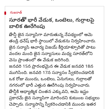
గుజరాత్
సూరత్‌లో భారీ వేడుక, ఒంటెలు, గుర్రాలపై
బాలిక ఊరేగింపు
దేవాన్షీ జైన సన్యాసిగా మారుతున్న నేపథ్యంలో ఆమె
తండ్రి ధనేష్ భారీ స్థాయిలో వేడుకను నిర్వహించారు.
జైన సన్యాసి ఆచార్య విజయ్ కీర్తియాశ్సూరితో పాటు
వందల మంది జైన సన్యాసులు మధ్య సూరత్‌లోని
వెసు ప్రాంతంలో ఈ వేడుక జరిగింది.
జనవరి 15న ప్రారంభమైన ఈ వేడుక జనవరి 18న
ముగిసింది. జనవరి 17న సన్యాసం స్వీకరించడానికి
ఒక రోజు ముందు, ఒంటెలు, ఏనుగులు, గుర్రాలతో
నగరంలో భారీ ఎత్తున ఊరేగింపు నిర్వహించారు.
దేవాన్షీకి ఆధ్యాత్మిక చింతన ఎక్కువని, ఆమె ఇష్టం
ప్రకారమే జైన సన్యాసిగా మారిందని కుటుంబ సభ్యులు
చెప్పారు. సన్యాసాన్ని స్వీకరించడానికి ముందు ఇతర