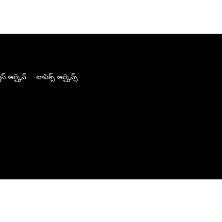
స్ ఆర్కైవ్
టాపిక్స్ ఆర్కైవ్స్