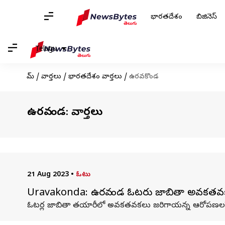
భారతదేశం
బిజినెస్
Telugu
హోమ్
/
వార్తలు
/
భారతదేశం వార్తలు
/
ఉరవకొండ
ఉరవకొండ: వార్తలు
21 Aug 2023
•
ఓటు
Uravakonda: ఉరవకొండ ఓటరు జాబితా అవకతవకలు..
ఓటర్ల జాబితా తయారీలో అవకతవకలు జరిగాయన్న ఆరోపణలపై అనంతప