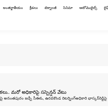
అంతర్జాతీయం
క్రీడలు
టెక్నాలజీ
సినిమా
ఆటోమొబైల్స్
లైఫ్
 మరో అధికారిపై సస్పెన్షన్ వేటు
ురం జడ్పీ సీఈఓ, ఉరవకొండ రిటర్నింగ్‌అధికారి భాస్కర్‌రెడ్డిపై ఎన