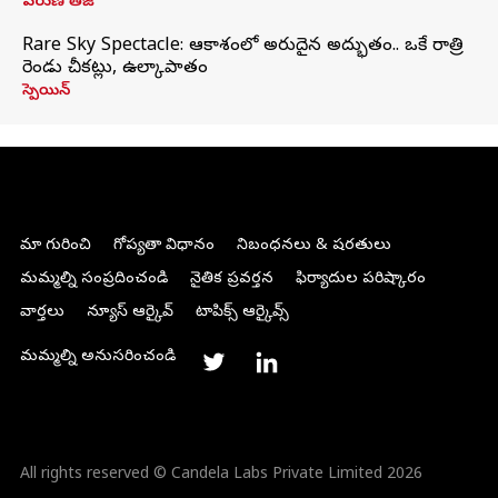
వరుణ్ తేజ్
Rare Sky Spectacle: ఆకాశంలో అరుదైన అద్భుతం.. ఒకే రాత్రి
రెండు చీకట్లు, ఉల్కాపాతం
స్పెయిన్
మా గురించి
గోప్యతా విధానం
నిబంధనలు & షరతులు
మమ్మల్ని సంప్రదించండి
నైతిక ప్రవర్తన
ఫిర్యాదుల పరిష్కారం
వార్తలు
న్యూస్ ఆర్కైవ్
టాపిక్స్ ఆర్కైవ్స్
మమ్మల్ని అనుసరించండి
All rights reserved © Candela Labs Private Limited 2026