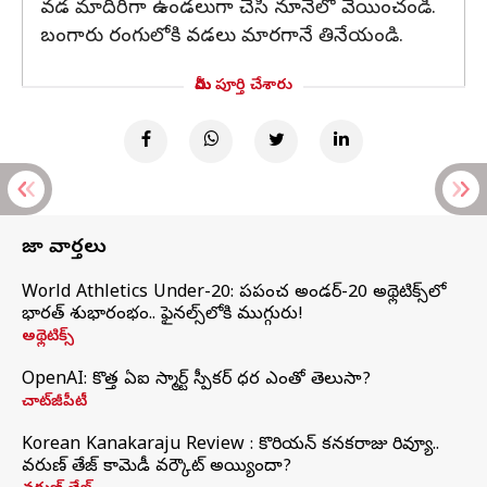
వడ మాదిరిగా ఉండలుగా చేసి నూనెలో వేయించండి.
బంగారు రంగులోకి వడలు మారగానే తినేయండి.
మీరు పూర్తి చేశారు
తాజా వార్తలు
World Athletics Under-20: ప్రపంచ అండర్-20 అథ్లెటిక్స్‌లో
భారత్‌ శుభారంభం.. ఫైనల్స్‌లోకి ముగ్గురు!
అథ్లెటిక్స్
OpenAI: కొత్త ఏఐ స్మార్ట్ స్పీకర్ ధర ఎంతో తెలుసా?
చాట్‌జీపీటీ
Korean Kanakaraju Review : కొరియన్ కనకరాజు రివ్యూ..
వరుణ్ తేజ్ కామెడీ వర్కౌట్ అయ్యిందా?