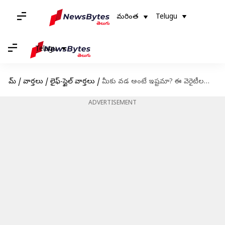
మరింత
Telugu
Telugu
హోమ్
/
వార్తలు
/
లైఫ్-స్టైల్ వార్తలు
/
మీకు వడ అంటే ఇష్టమా? ఈ వెరైటీలను ఒకసారి ట్రై చేయండి
ADVERTISEMENT