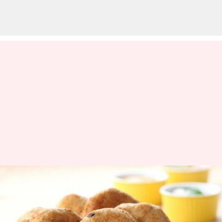
మీకు వడ అంటే ఇష్టమా? ఈ వెరైటీలను
ఒకసారి ట్రై చేయండి
వ్రాసిన వారు
Jan 17, 2023
12:50 pm
Sriram Pranateja