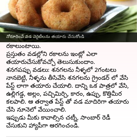
ఈ వార్తాకథనం ఏంటి
పొద్దున్న లేవగానే ఏ టిఫిన్ తిందామని వెతుక్కునే వారికి
వడ ఊరిస్తూ ఉంటుంది. చట్నీ, సాంబర్ తో వడ తింటే
నోరూరించే వడ వెరైటీలను తయారు చేసుకోండి
వచ్చే ఆనందమే వేరు. ఈ వడల్లో చాలా
రకాలుంటాయి.
ప్రస్తుతం వడల్లోని రకాలను ఇంట్లో ఎలా
తయారుచేసుకోవచ్చో తెలుసుకుందాం.
శనగపప్పు వడలు: శనగలను నీళ్ళలో 2గంటలు
నానబెట్టి, నీళ్ళను తీసివేసి శనగలను గ్రైండర్ లో వేసి
పేస్ట్ లాగా తయారు చేయాలి. దాన్ని ఒక పాత్రలో వేసి,
ఉల్లిగడ్డ, అల్లం, పచ్చిమిర్చి, కారం, ఉప్పు, కొత్తిమీర
కలపాలి. ఆ తర్వాత పేస్ట్ తో వడ మాదిరిగా తయారు
చేసి నూనెలో వేయించాలి.
ఇప్పుడు మీకు కావాల్సిన చట్నీ, సాంబార్ రెడీ