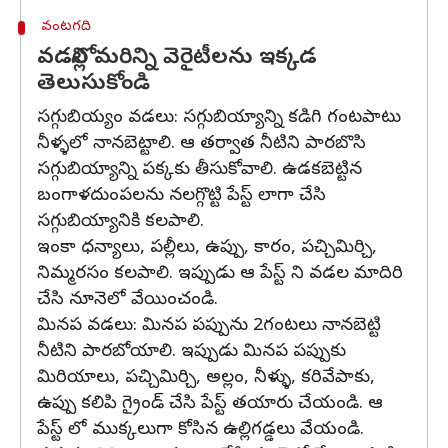
వంటగది
వడల్లోని మరిన్ని వెరైటీలను ఇక్కడ
తెలుసుకోండి
సగ్గుబియ్యం వడలు: సగ్గుబియ్యాన్ని కడిగి గంటపాటు
నీళ్ళలో నానబెట్టాలి. ఆ తర్వాత నీటిని పారబొసి
సగ్గుబియ్యాన్ని పక్కకు తీసుకోవాలి. ఉడకబెట్టిన
బంగాళదుంపలను నలగ్గొట్టి పేస్ట్ లాగా చేసి
సగ్గుబియ్యానికి కలపాలి.
ఇంకా ధన్యాలు, పల్లీలు, ఉప్పు, కారం, పచ్చిమిర్చి,
నిమ్మరసం కలపాలి. ఇప్పుడు ఆ పేస్ట్ ని వడల మాదిరి
చేసి నూనెలో వేయించండి.
మినప వడలు: మినప పప్పును 2గంటలు నానబెట్టి
నీటిని పారబోయాలి. ఇప్పుడు మినప పప్పుకు
మిరియాలు, పచ్చిమిర్చి, అల్లం, నీళ్ళు, కరివేపాకు,
ఉప్పు కలిపి గ్రైండ్ చేసి పేస్ట్ తయారు చేయండి. ఆ
పేస్ట్ లో ముక్కలుగా కోసిన ఉల్లిగడ్డలు వేయండి.