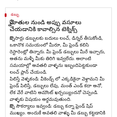
డబ్బు
స్నేహితుల నుండి అప్పు వసూలు
చేయడానికి కావాల్సిన టెక్నిక్స్
కొన్నిసార్లు డబ్బులకు బదులు లంచ్, డిన్నర్ తీసుకోండి,
ఒకానొక సమయంలో మీరూ, మీ ఫ్రెండ్ కలిసి
రెస్టారెంట్లో తిన్నారు. మీ ఫ్రెండ్ డబ్బులు మీరే ఇచ్చారు,
అతను మళ్ళీ మీకు తిరిగి ఇవ్వలేదు. అలాంటి
సమయాల్లో అవతలి వాళ్ళను ఇబ్బందిపెట్టకుండా
లంచ్ ప్లాన్ చేయండి.
పిలిస్తే వెళ్ళకండి: వీకెండ్స్ లో ఎక్కడికైనా వెళ్దామని మీ
ఫ్రెండ్ పిలిస్తే, డబ్బులు లేవు, మంత్ ఎండ్ కదా అనో,
లేక వేరే వాటిని అమౌంట్ ఖర్చయ్యిందనో చెప్పండి.
వాళ్ళకు విషయం అర్థమవుతుంది.
కొన్ని సౌకర్యాలు ఇవ్వండి: డబ్బు కన్నా ఫ్రెండ్ షిప్
ముఖ్యం. అందుకే అవతలి వాళ్ళు మీ డబ్బు కట్టడానికి