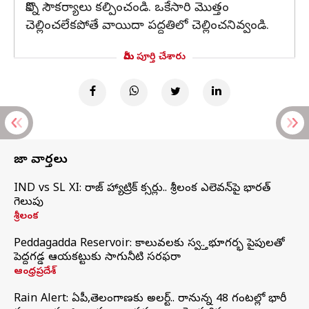
కొన్ని సౌకర్యాలు కల్పించండి. ఒకేసారి మొత్తం
చెల్లించలేకపోతే వాయిదా పద్దతిలో చెల్లించనివ్వండి.
మీరు పూర్తి చేశారు
తాజా వార్తలు
IND vs SL XI: సిరాజ్‌ హ్యాట్రిక్‌ సిక్సర్లు.. శ్రీలంక ఎలెవన్‌పై భారత్‌
గెలుపు
శ్రీలంక
Peddagadda Reservoir: కాలువలకు స్వస్తి.. భూగర్భ పైపులతో
పెద్దగడ్డ ఆయకట్టుకు సాగునీటి సరఫరా
ఆంధ్రప్రదేశ్
Rain Alert: ఏపీ,తెలంగాణకు అలర్ట్.. రానున్న 48 గంటల్లో భారీ