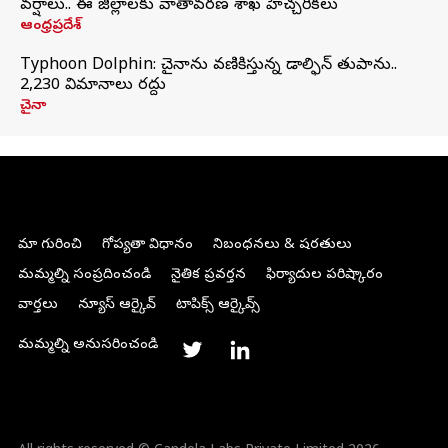
వర్షాలు.. ఈ జిల్లాలకు వాతావరణ శాఖ హెచ్చరికలు
ఆంధ్రప్రదేశ్
Typhoon Dolphin: చైనాను వణికిస్తున్న డాల్ఫిన్‌ తుపాను..
2,230 విమానాలు రద్దు
చైనా
మా గురించి
గోప్యతా విధానం
నిబంధనలు & షరతులు
మమ్మల్ని సంప్రదించండి
నైతిక ప్రవర్తన
ఫిర్యాదుల పరిష్కారం
వార్తలు
న్యూస్ ఆర్కైవ్
టాపిక్స్ ఆర్కైవ్స్
మమ్మల్ని అనుసరించండి