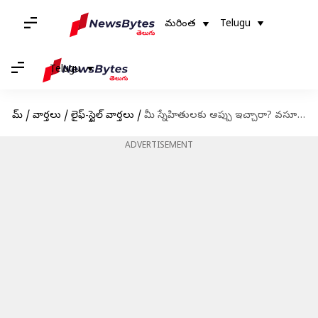
మరింత
Telugu
Telugu
హోమ్
/
వార్తలు
/
లైఫ్-స్టైల్ వార్తలు
/
మీ స్నేహితులకు అప్పు ఇచ్చారా? వసూలు చేయడం ఇబ్బందిగా ఉందా? ఇలా చేయండి
ADVERTISEMENT