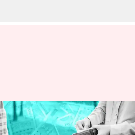
మీ స్నేహితులకు అప్పు ఇచ్చారా?
వసూలు చేయడం ఇబ్బందిగా
ఉందా? ఇలా చేయండి