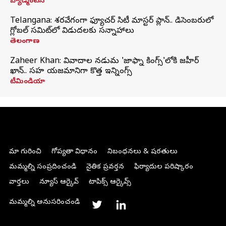
బ్యాడ్మింటన్
Telangana: శరవేగంగా ఫ్యూచర్ సిటీ మాస్టర్ ప్లాన్.. డిసెంబరులో
గ్లోబల్‌ సమిట్‌లో విడుదలకు సన్నాహాలు
తెలంగాణ
Zaheer Khan: వివాదాల నడుమ 'జాఫ్నా కింగ్స్'లోకి జహీర్
ఖాన్.. సహ యజమానిగా కొత్త ఇన్నింగ్స్
టీమిండియా
మా గురించి
గోప్యతా విధానం
నిబంధనలు & షరతులు
మమ్మల్ని సంప్రదించండి
నైతిక ప్రవర్తన
ఫిర్యాదుల పరిష్కారం
వార్తలు
న్యూస్ ఆర్కైవ్
టాపిక్స్ ఆర్కైవ్స్
మమ్మల్ని అనుసరించండి