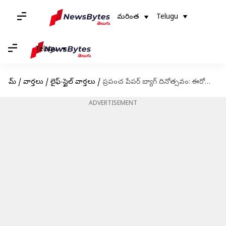
మరింత
Telugu
Telugu
హోమ్
/
వార్తలు
/
లైఫ్-స్టైల్ వార్తలు
/
ప్రపంచ పేపర్ బ్యాగ్ దినోత్సవం: ఈరోజు గురించి తెలుసుకవాల్సిన విషయాలు, పంచుకోవాల్సిన కొటేషన్లు
ADVERTISEMENT