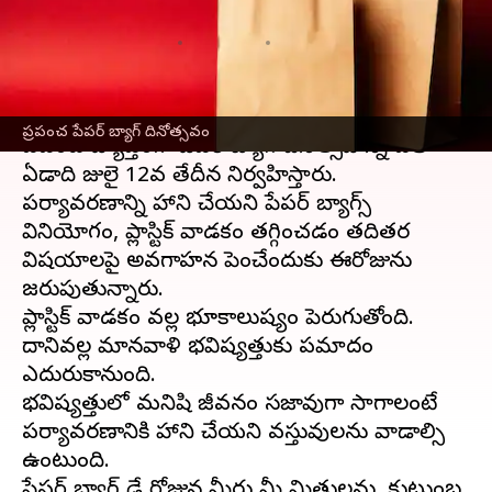
కొటేషన్లు
వ్రాసిన వారు
Jul 12, 2023
09:54 am
Sriram Pranateja
ఈ వార్తాకథనం ఏంటి
ప్రపంచ పేపర్ బ్యాగ్ దినోత్సవం
ప్రపంచ వ్యాప్తంగా పేపర్ బ్యాగ్ దినోత్సవాన్ని ప్రతీ
ఏడాది జులై 12వ తేదీన నిర్వహిస్తారు.
పర్యావరణాన్ని హాని చేయని పేపర్ బ్యాగ్స్
వినియోగం, ప్లాస్టిక్ వాడకం తగ్గించడం తదితర
విషయాలపై అవగాహన పెంచేందుకు ఈరోజును
జరుపుతున్నారు.
ప్లాస్టిక్ వాడకం వల్ల భూకాలుష్యం పెరుగుతోంది.
దానివల్ల మానవాళి భవిష్యత్తుకు ప్రమాదం
ఎదురుకానుంది.
భవిష్యత్తులో మనిషి జీవనం సజావుగా సాగాలంటే
పర్యావరణానికి హాని చేయని వస్తువులను వాడాల్సి
ఉంటుంది.
పేపర్ బ్యాగ్ డే రోజున మీరు మీ మిత్రులను, కుటుంబ