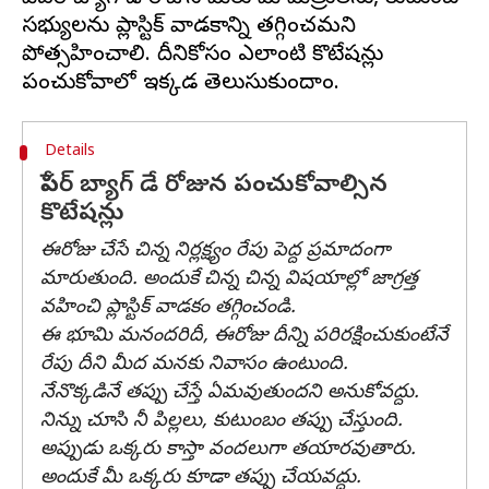
సభ్యులను ప్లాస్టిక్ వాడకాన్ని తగ్గించమని
ప్రోత్సహించాలి. దీనికోసం ఎలాంటి కొటేషన్లు
Details
పేపర్ బ్యాగ్ డే రోజున పంచుకోవాల్సిన
కొటేషన్లు
ఈరోజు చేసే చిన్న నిర్లక్ష్యం రేపు పెద్ద ప్రమాదంగా
మారుతుంది. అందుకే చిన్న చిన్న విషయాల్లో జాగ్రత్త
వహించి ప్లాస్టిక్ వాడకం తగ్గించండి.
ఈ భూమి మనందరిదీ, ఈరోజు దీన్ని పరిరక్షించుకుంటేనే
రేపు దీని మీద మనకు నివాసం ఉంటుంది.
నేనొక్కడినే తప్పు చేస్తే ఏమవుతుందని అనుకోవద్దు.
నిన్ను చూసి నీ పిల్లలు, కుటుంబం తప్పు చేస్తుంది.
అప్పుడు ఒక్కరు కాస్తా వందలుగా తయారవుతారు.
అందుకే మీ ఒక్కరు కూడా తప్పు చేయవద్దు.