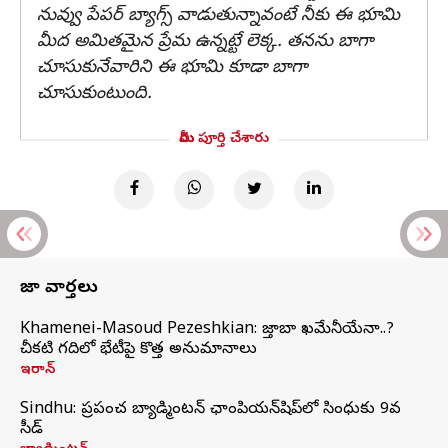
నువ్వు పేపర్ బ్యాగ్స్ వాడుతున్నావంటే నీకు ఈ భూమి
మీద అమితమైన ప్రేమ ఉన్నట్టే లెక్క. తనను బాగా
చూసుకునేవారిని ఈ భూమి కూడా బాగా
చూసుకుంటుంది.
మీరు పూర్తి చేశారు
తాజా వార్తలు
Khamenei-Masoud Pezeshkian: మొజ్తాబా ఖమేనీయేనా..?
చీకటి గదిలో భేటీపై కొత్త అనుమానాలు
ఇరాన్
Sindhu: ప్రపంచ బ్యాడ్మింటన్‌ ఛాంపియన్‌షిప్‌లో సింధుకు 9వ
సీడ్