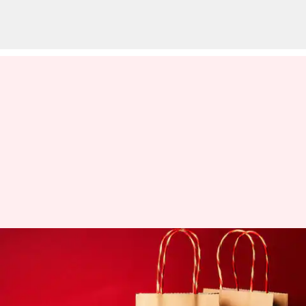
ప్రపంచ పేపర్ బ్యాగ్ దినోత్సవం:
ఈరోజు గురించి తెలుసుకవాల్సిన
విషయాలు, పంచుకోవాల్సిన