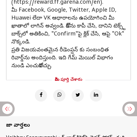
(https://reward.ff.garena.com/en).
మీ Facebook, Google, Twitter, Apple ID,
Huawei లేదా VK ఆధారాలను ఉపయోగించి మీ
ఖాతాలో లాగిన్ అవ్వండి. కోడ్‌ను కాపీ చేసి, దానిని టెక్స్ట్
బాక్స్‌లో అతికించి, "Confirm"పై క్లిక్ చేసి, ఆపై "Ok"
నొక్కండి.
ప్రతి విజయవంతమైన రీడెంప్షన్ కు సంబంధిత
రివార్డ్‌ను అందిస్తుంది. ఇది గేమ్ మెయిల్ విభాగం
నుండి ఎంచుకోవచ్చు.
మీరు పూర్తి చేశారు
తాజా వార్తలు