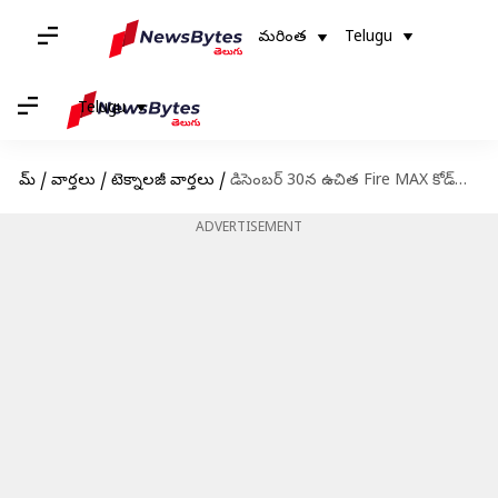
మరింత
Telugu
Telugu
హోమ్
/
వార్తలు
/
టెక్నాలజీ వార్తలు
/
డిసెంబర్ 30న ఉచిత Fire MAX కోడ్‌లు: ఎలా రీడీమ్ చేయాలి
ADVERTISEMENT