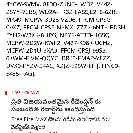
4YCW-9VMV. 8F3Q-ZKNT-LWBZ, V44Z-
Z5YY-7CBS, WD2A-TK3Z-EA55,E2F8-6ZRE-
MK49. MCPW-3D28-VZD6, FFCM-CPSG-
C9XZ, FFCM-CPSE-N5MX. ZZZ7-6NT3-PDSH,
EYH2-W3XK-8UPG, NPYF-ATT3-HGSQ,
MCPW-2D2W-KWF2. V427-K98R-UCHZ,
MCPW-2D1U-3XA3, FFCM-CPSJ-99S3,
6KWM-FJVM-QQYG. BR43-FMAP-YEZZ,
UVX9-PYZV-54AC, XZJZ-E25W-EFJJ, HNC9-
Free Fire MAX
ప్రతి విజయవంతమైన రీడెంప్షన్ కు
సంబంధిత రివార్డ్‌ను అందిస్తుంది
Free Fire MAX కోడ్‌లను రీడీమ్ చేయడానికి గేమ్
వెబ్‌సైట్‌కి వెళ్లండి