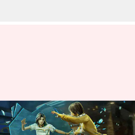
డిసెంబర్ 30న ఉచిత Fire MAX
కోడ్‌లు: ఎలా రీడీమ్ చేయాలి
వ్రాసిన వారు
Dec 30, 2022
01:07 pm
Nishkala Sathivada