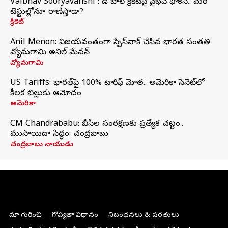
Vaibhav Sooryavanshi : రెడ్ బాల్ క్రికెట్‌పై వైభవ్ ఫోకస్.. మరి
టెస్టుల్లోనూ రాణిస్తాడా?
క్రికెట్
Anil Menon: విజయవంతంగా స్పేస్‌వాక్‌ చేసిన భారత సంతతి
వ్యోమగామి అనిల్‌ మేనన్
వ్యోమగామి
US Tariffs: భారత్‌పై 100% టారిఫ్‌ మోత.. అమెరికా సెనెట్‌లో
కీలక బిల్లుకు ఆమోదం
అమెరికా
CM Chandrababu: బీసీల సంరక్షణకు ప్రత్యేక చట్టం..
ముసాయిదా సిద్ధం: చంద్రబాబు
చంద్రబాబు నాయుడు
మా గురించి
గోప్యతా విధానం
నిబంధనలు & షరతులు