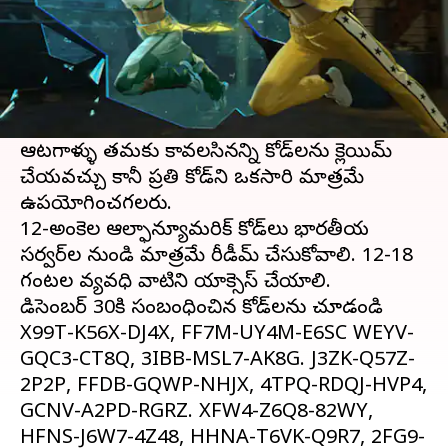
ఈ వార్తాకథనం ఏంటి
Garena Free Fire MAXలో ఉచిత కోడ్‌లను రీడీమ్
చేయడానికి వినియోగదారులు కొన్ని నియమాలను
పాటించాలి.
ఆటగాళ్ళు తమకు కావలసినన్ని కోడ్‌లను క్లెయిమ్
చేయవచ్చు కానీ ప్రతి కోడ్‌ని ఒకసారి మాత్రమే
ఉపయోగించగలరు.
12-అంకెల ఆల్ఫాన్యూమరిక్ కోడ్‌లు భారతీయ
సర్వర్‌ల నుండి మాత్రమే రీడీమ్ చేసుకోవాలి. 12-18
గంటల వ్యవధిలో వాటిని యాక్సెస్ చేయాలి.
డిసెంబర్ 30కి సంబంధించిన కోడ్‌లను చూడండి
X99T-K56X-DJ4X, FF7M-UY4M-E6SC WEYV-
GQC3-CT8Q, 3IBB-MSL7-AK8G. J3ZK-Q57Z-
2P2P, FFDB-GQWP-NHJX, 4TPQ-RDQJ-HVP4,
GCNV-A2PD-RGRZ. XFW4-Z6Q8-82WY,
HFNS-J6W7-4Z48, HHNA-T6VK-Q9R7, 2FG9-