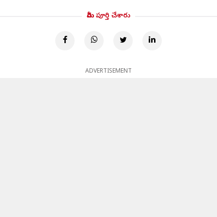
మీరు పూర్తి చేశారు
ADVERTISEMENT