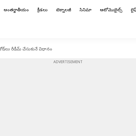
అంతర్జాతీయం
క్రీడలు
టెక్నాలజీ
సినిమా
ఆటోమొబైల్స్
లైఫ్
ోడ్‌లు రీడీమ్ చేసుకునే విధానం
ADVERTISEMENT