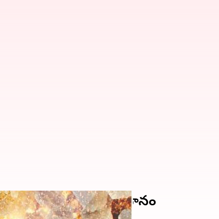
్‌లు రీడీమ్ చేసుకునే విధానం