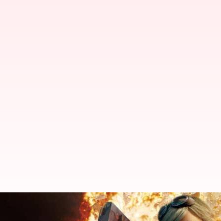
ఏప్రిల్ 6న Garena Free Fire Max కోడ