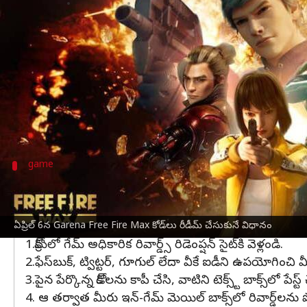
వ్రాసిన వారు
Apr 06, 2024
10:08 am
Stalin
ఈ వార్తాకథనం ఏంటి
ఏప్రిల్ 6వ తేదీకి సంబంధించిన Garena Free Fire Max
Garena Free Fire Max రీడీమ్ కోడ్‌లు ఆయుధాలు, వజ్
జరీనా
ఫ్రీ ఫైర్ మాక్స్
అనేది Garena Free Fire అప్డేట్ 
game
రీడీమ్ చేసుకునే కోడ్‌ల జాబితా ఇదే
S6D9F1G3H5J7K2L, P4O7I1U3Y5T8R9E, M2N5B
V6C8X1Z3A5S7D9F
ఏప్రిల్ 6న Garena Free Fire Max కోడ్‌లు రీడీమ్ చేసుకునే విధానం
1.క్రోమ్‌లో గేమ్ అధికారిక రివార్డ్స్ రిడెంప్షన్ సైట్‌కి వెళ్లండి.
2.ఫేస్‌బుక్, ట్విట్టర్, గూగుల్ లేదా వీకే ఐడీని ఉపయోగించ
3.పైన పేర్కొన్న కోడ్‌లను కాపీ చేసి, వాటిని టెక్స్ట్ బాక్స్‌లో
4. ఆ తర్వాత మీరు ఇన్-గేమ్ మెయిల్ బాక్స్‌లో రివార్డ్‌లను