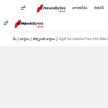
భారతదేశం
బిజినెస్
Telugu
హోమ్
/
వార్తలు
/
టెక్నాలజీ వార్తలు
/
ఏప్రిల్ 6న Garena Free Fire Max క