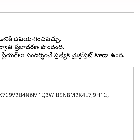
లవడానికి ఉపయోగించవచ్చు.
ర్వాత ప్రజాదరణ పొందింది.
, X7C9V2B4N6M1Q3W B5N8M2K4L7J9H1G,