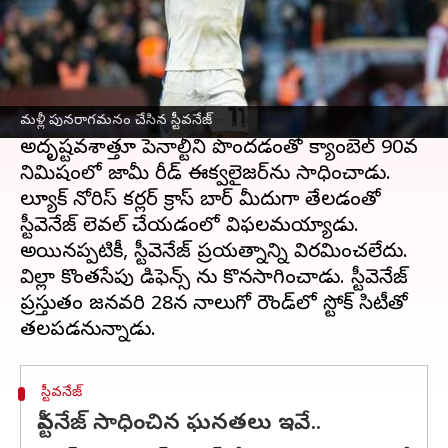
ఈ వార్తాకథనం ఏంటి
FA కప్ 2022-23 మూడవ రౌండ్‌లో ఆస్టన్ విల్లాను
తొలగించేందుకు స్టీవనేజ్ తిరిగి పునరాగమనం
చేశాడు. మోర్గాన్ సాన్సన్ విల్లాకు 33వ నిమిషంలో
ఆధిక్యాన్ని అందించి సత్తా చాటాడు. స్టీవెనేజ్
మళ్లీ పునరాగమనం చేసిన స్టీవనేజ్
అదృష్టవశాత్తూ పెనాల్టీని పొందడంతో క్యాంప్‌బెల్ 90వ
నిమిషంలో జామీ రీడ్ ఈక్వలైజర్‌ను సాధించాడు.
ల్యూక్ నోరిస్ కర్లర్ క్రాస్ బార్ మీదుగా తేలడంతో
స్టీవెనేజ్ లెవల్ చేయడంలో విఫలమయ్యాడు.
అయినప్పటికీ, స్టీవెనేజ్ ప్రయత్నాన్ని విరమించలేదు.
విల్లా కొంతసేపు డిఫెన్స్ ను కొనసాగించాడు. స్టీవెనేజ్
ప్రస్తుతం జనవరి 28న నాలుగో రౌండ్‌లో స్టోక్ సిటీతో
స్టీవనేజ్
స్టీవనేజ్ సాధించిన ఘనతలు ఇవే..