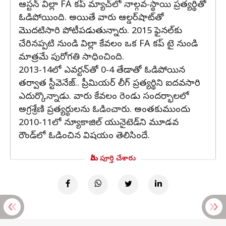
ఆస్టన్ విల్లా FA కప్ మ్యాచ్‌లో నాల్గవ-స్థాయి ప్రత్యర్థితో
ఓడిపోయింది. అయితే వారు ఆల్డర్‌షాట్‌తో
మొదటిసారి పోటీపడుతున్నారు. 2015 ఫైనల్‌కు
చేరినప్పటి నుండి విల్లా కేవలం ఒక FA కప్ టై నుండి
మాత్రమే పురోగతి సాధించింది.
2013-14లో ఎవర్టన్‌తో 0-4 తేడాతో ఓడిపోయిన
తర్వాత స్టీవెనేజ్.. ప్రీమియర్ లీగ్ ప్రత్యర్థిని ఐదవసారి
ఎదుర్కొన్నాడు. వారు కేవలం రెండు సందర్భాలలో
అగ్రశ్రేణి ప్రత్యర్థులను ఓడించారు. అంతకుముందు
2010-11లో న్యూకాజిల్ యునైటెడ్‌ని మూడవ
రౌండ్‌లో ఓడించిన విషయం తెలిసిందే.
మీరు పూర్తి చేశారు