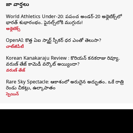
తాజా వార్తలు
World Athletics Under-20: ప్రపంచ అండర్-20 అథ్లెటిక్స్‌లో
భారత్‌ శుభారంభం.. ఫైనల్స్‌లోకి ముగ్గురు!
అథ్లెటిక్స్
OpenAI: కొత్త ఏఐ స్మార్ట్ స్పీకర్ ధర ఎంతో తెలుసా?
చాట్‌జీపీటీ
Korean Kanakaraju Review : కొరియన్ కనకరాజు రివ్యూ..
వరుణ్ తేజ్ కామెడీ వర్కౌట్ అయ్యిందా?
వరుణ్ తేజ్
Rare Sky Spectacle: ఆకాశంలో అరుదైన అద్భుతం.. ఒకే రాత్రి
రెండు చీకట్లు, ఉల్కాపాతం
స్పెయిన్