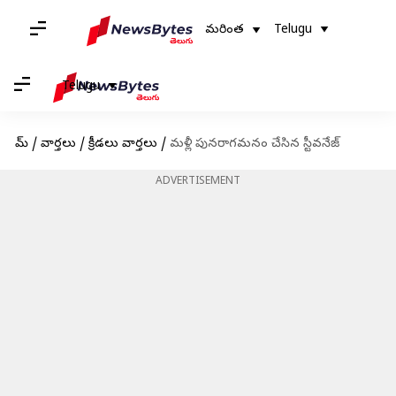
మరింత
Telugu
Telugu
హోమ్
/
వార్తలు
/
క్రీడలు వార్తలు
/
మళ్లీ పునరాగమనం చేసిన స్టీవనేజ్
ADVERTISEMENT