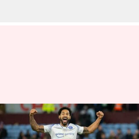
మళ్లీ పునరాగమనం చేసిన స్టీవనేజ్
వ్రాసిన వారు
Jan 09, 2023
05:59 pm
Jayachandra Akuri