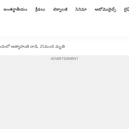
అంతర్జాతీయం
క్రీడలు
టెక్నాలజీ
సినిమా
ఆటోమొబైల్స్
లైఫ్
 మసీదులో ఆత్మాహుతి దాడి, 25మంది మృతి
ADVERTISEMENT