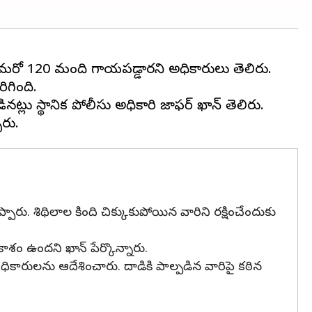
, మరో 120 మంది గాయపడ్డారని అధికారులు తెలిపారు.
గింది.
్లు స్థానిక పోలీసు అధికారి జాఫర్ ఖాన్ తెలిపారు.
రు. శిథిలాల కింది చిక్కుకుపోయిన వారిని రక్షించేందుకు
శం ఉందని ఖాన్ పేర్కొన్నారు.
కారులను ఆదేశించారు. దాడికి పాల్పడిన వారిపై కఠిన