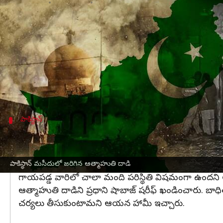
వ్రాసిన వారు
Jan 30, 2023
05:03 pm
Stalin
ఈ వార్తాకథనం ఏంటి
పాకిస్థాన్‌‌
లో దారుణం జరిగింది. పోలీస్ హెడ్‌క్వార్టర్స్‌
ఆఫ్ఘనిస్థాన్ సరిహద్దుకు సమీపంలోని వాయువ్య నగరం
పోలీసులతో పాటు సాధారణ పౌరులు మొత్తం 150 మంది వరకు మస
పాకిస్థాన్
దాడిని ఖండించిన పాక్ ప్రధాని షాబాజ్ షరీఫ్
ప్రమాదం జరిగిన ప్రదేశంలో సహాయక చర్యలు వేగంగా కొనసాగుత
కృషి చేస్తున్నట్లు ఆయన వివరించారు.
పాకిస్థాన్ మసీదులో జరిగిన ఆత్మాహుతి దాడి
గాయపడ్డ వారిలో చాలా మంది పరిస్థితి విషమంగా ఉందని ఆస
ఆత్మాహుతి దాడిని ప్రధాని షాబాజ్ షరీఫ్ ఖండించారు. బ
చర్యలు తీసుకుంటామని ఆయన హామీ ఇచ్చారు.