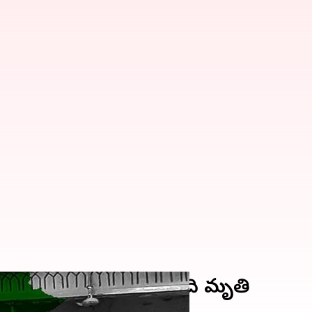
ో ఆత్మాహుతి దాడి, 25మంది మృతి