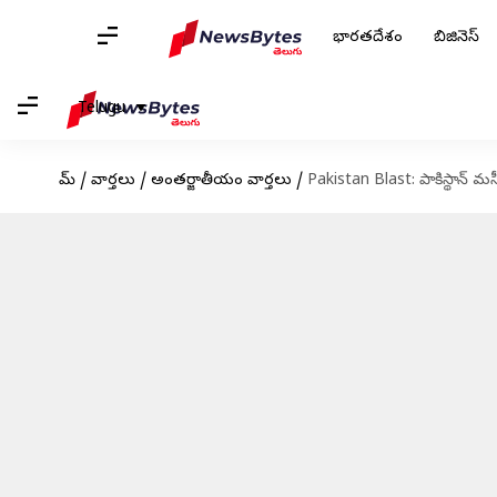
భారతదేశం
బిజినెస్
Telugu
హోమ్
/
వార్తలు
/
అంతర్జాతీయం వార్తలు
/
Pakistan Blast: పాకిస్థాన్