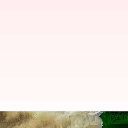
Pakistan Blast: పాకిస్థాన్ మసీదుల