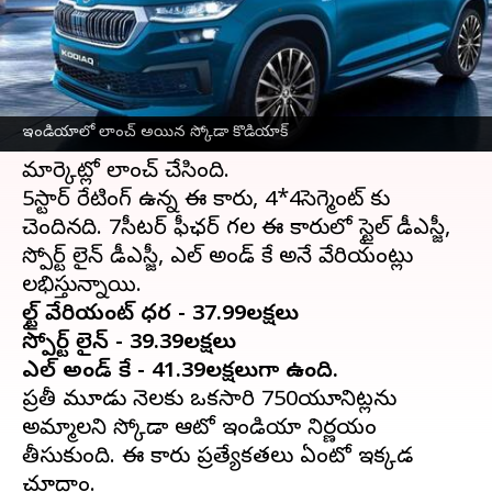
వ్రాసిన వారు
May 05, 2023
12:41 pm
Sriram Pranateja
ఈ వార్తాకథనం ఏంటి
భద్రత విషయంలో టాప్ లో ఉన్న స్కోడా ఆటో
ఇండియాలో లాంచ్ అయిన స్కోడా కొడియాక్
ఇండియా, తాజాగా కోడియాక్ కారును భారతీయ
మార్కెట్లో లాంచ్ చేసింది.
5స్టార్ రేటింగ్ ఉన్న ఈ కారు, 4*4సెగ్మెంట్ కు
చెందినది. 7సీటర్ ఫీఛర్ గల ఈ కారులో స్టైల్ డీఎస్జీ,
స్పోర్ట్ లైన్ డీఎస్జీ, ఎల్ అండ్ కే అనే వేరియంట్లు
స్టైల్ వేరియంట్ ధర - 37.99లక్షలు
స్పోర్ట్ లైన్ - 39.39లక్షలు
ఎల్ అండ్ కే - 41.39లక్షలుగా ఉంది.
ప్రతీ మూడు నెలకు ఒకసారి 750యూనిట్లను
అమ్మాలని స్కోడా ఆటో ఇండియా నిర్ణయం
తీసుకుంది. ఈ కారు ప్రత్యేకతలు ఏంటో ఇక్కడ