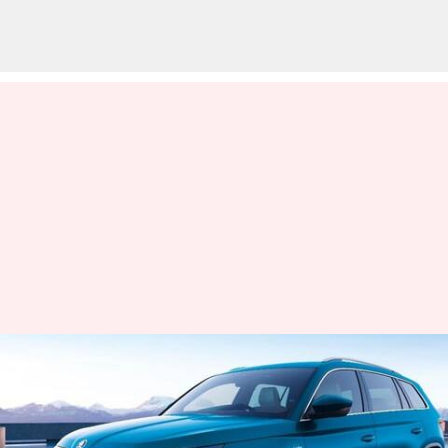
భారతీయ మార్కెట్లోకి స్కోడా కోడియాక్
వచ్చేసింది, ధర, ప్రత్యేకతలు
తెలుసుకోండి