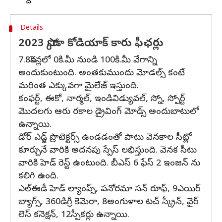
Details
2023 స్కోడా కోడియాక్ కారు ఫీఛర్లు
7.8సెకన్లలో 0కి.మీ నుండి 100కి.మీ వేగాన్ని
అందుకుంటుంది. అంతకుముందు మోడల్స్ కంటే
మరింత ఎక్కువగా మైలేజ్ ఇస్తుంది.
కంఫర్ట్, ఈకో, నార్మల్, ఇండివిడ్యువల్, స్నో, స్పోర్ట్
మొదలగు ఆరు రకాల డ్రైవింగ్ మోడ్స్ అందుబాటులో
ఉన్నాయి.
డోర్ ఎడ్జ్ ప్రొటెక్టర్స్ ఉండడంతో పాటు వెనకాల సీట్లో
కూర్చునే వారికి అదనపు స్పేస్ లభిస్తుంది. వెనక సీటు
వారికి హెడ్ రెస్ట్ ఉంటుంది. బీఎస్ 6 ఫేస్ 2 ఇంజన్ ను
కలిగి ఉంది.
ఎల్ఈడీ హెడ్ ల్యాంప్స్, పనోరమా సన్ రూఫ్, 9ఎయిర్
బ్యాగ్స్, 360డిగ్రీ కెమెరా, 8అంగుళాల టచ్ స్క్రీన్, వైర్
లెస్ కనెక్షన్, 12స్పీకర్లు ఉన్నాయి.