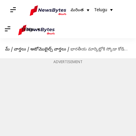
మరింత
Telugu
Telugu
హోమ్
/
వార్తలు
/
ఆటోమొబైల్స్ వార్తలు
/
భారతీయ మార్కెట్లోకి స్కోడా కోడియాక్ వచ్చేసింది, ధర, ప్రత్యేకతలు తెలుసుకోండి
ADVERTISEMENT