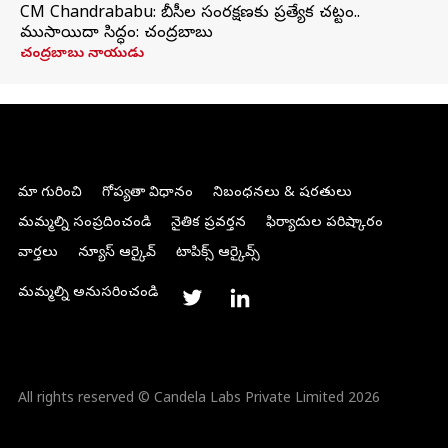
CM Chandrababu: బీసీల సంరక్షణకు ప్రత్యేక చట్టం..
ముసాయిదా సిద్ధం: చంద్రబాబు
చంద్రబాబు నాయుడు
మా గురించి
గోప్యతా విధానం
నిబంధనలు & షరతులు
మమ్మల్ని సంప్రదించండి
నైతిక ప్రవర్తన
ఫిర్యాదుల పరిష్కారం
వార్తలు
న్యూస్ ఆర్కైవ్
టాపిక్స్ ఆర్కైవ్స్
మమ్మల్ని అనుసరించండి
All rights reserved © Candela Labs Private Limited 2026