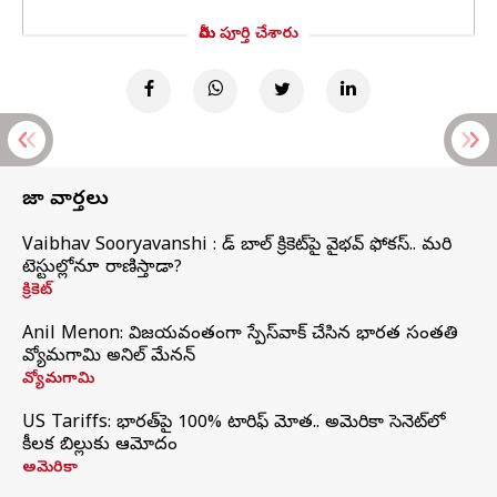
మీరు పూర్తి చేశారు
తాజా వార్తలు
Vaibhav Sooryavanshi : రెడ్ బాల్ క్రికెట్‌పై వైభవ్ ఫోకస్.. మరి
టెస్టుల్లోనూ రాణిస్తాడా?
క్రికెట్
Anil Menon: విజయవంతంగా స్పేస్‌వాక్‌ చేసిన భారత సంతతి
వ్యోమగామి అనిల్‌ మేనన్
వ్యోమగామి
US Tariffs: భారత్‌పై 100% టారిఫ్‌ మోత.. అమెరికా సెనెట్‌లో
కీలక బిల్లుకు ఆమోదం
అమెరికా